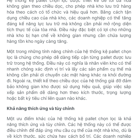
Hệ thống kệ pallet chọn lọc được thiết kế để tối đa hóa
không gian theo chiều dọc, cho phép nhà kho lưu trữ hàng
hóa theo cách có tổ chức và hiệu quả hơn. Bằng cách tận
dụng chiều cao của nhà kho, các doanh nghiệp có thể tăng
đáng kể năng lực lưu trữ mà không cần phải mở rộng diện
tích thực tế của tòa nhà. Điều này đặc biệt có lợi cho những
nhà kho bị hạn chế về không gian nhưng cần chứa lượng
hàng tồn kho ngày càng tăng.
Một trong những tính năng chính của hệ thống kệ pallet chọn
lọc là chúng cho phép dễ dàng tiếp cận từng pallet được lưu
trữ trong hệ thống. Điều này có nghĩa là nhân viên kho có thể
nhanh chóng xác định vị trí và lấy các sản phẩm cụ thể mà
không cần phải di chuyển các mặt hàng khác ra khỏi đường
đi. Ngoài ra, thiết kế theo chiều dọc của hệ thống giá đỡ đảm
bảo không gian kho được sử dụng hiệu quả, giúp việc sắp
xếp sản phẩm dễ dàng hơn theo kích thước, trọng lượng
hoặc bất kỳ tiêu chí liên quan nào khác.
Khả năng thích ứng và tùy chỉnh
Một ưu điểm khác của hệ thống kệ pallet chọn lọc là khả
năng thích ứng và tùy chỉnh. Các hệ thống này có thể được
điều chỉnh để đáp ứng nhu cầu cụ thể của một nhà kho, dù là
về kích thước, sức chứa hay cách bố trí. Các doanh nghiệp