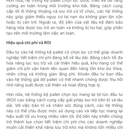
Hơn nữa, hệ thống kệ pallet chọn lọc được thiết kế để tăng
cường an toàn trong môi trường kho bãi. Bằng cách cung
cấp lối đi thông thoáng và lưu trữ có tổ chức, các hệ thống
này giúp giảm thiểu nguy cơ tai nạn do không gian lộn xộn
hoặc bị cản trở. Ngoài ra, độ bền của vật liệu kệ đảm bảo
hàng hóa được lưu trữ an toàn và không bị hư hại, góp phần
tạo nên môi trường làm việc an toàn.
Hiệu quả chi phí và ROI
Đầu tư vào hệ thống kệ pallet có chọn lọc có thể giúp doanh
nghiệp tiết kiệm chi phí đáng kể về lâu dài. Bằng cách tối đa
hóa năng lực lưu trữ và cải thiện hiệu quả, kho hàng có thể
giảm chi phí vận hành liên quan đến hàng tồn kho dư thừa,
nhân công và không gian lãng phí. Khoản đầu tư ban đầu
vào hệ thống giá đỡ pallet có thể nhanh chóng được thu hồi
nhờ năng suất được cải thiện và hoạt động hợp lý.
Hơn nữa, hệ thống kệ pallet chọn lọc mang lại lợi tức đầu tư
(ROI) cao bằng cách cung cấp giải pháp lưu trữ bền bỉ và lâu
dài. Với việc bảo trì và chăm sóc đúng cách, các hệ thống
này có thể chịu được mức sử dụng cao và tiếp tục mang lại
hiệu suất tối ưu trong nhiều năm tới. Độ bền này khiến chúng
trở thành lựa chọn tiết kiệm chi phí cho các doanh nghiệp
muốn cải thiện khả năng lưu trữ kho mà không tốn nhiều chi