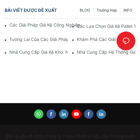
BÀI VIẾT ĐƯỢC ĐỀ XUẤT
BLOG
Trường Hợp
INFO
Các Giải Pháp Giá Kệ Công Nghiệp Hàng Đầu Cho Quản Lý Kho
Các Lựa Chọn Giá Kệ Pallet T
Tương Lai Của Các Giải Pháp Giá Kệ Pallet: Xu Hướng Và Đổi Mớ
Khám Phá Các Giải Pháp Giá 
Nhà Cung Cấp Giá Kệ Kho: Những Điều Cần Lưu Ý
Nhà Cung Cấp Hệ Thống Giá Kệ
Bản quyền © 2025 Công ty TNHH Thiết bị Hậu cần Thông minh