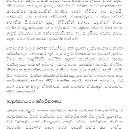
තෝරාගත් පැලට් රාක්ක පද්ධති සිරස් අවකාශය උපරිම කිරීම සඳහා
නිර්මාණය කර ඇති අතර, ගබඩාවලට වඩාත් සංවිධානාත්මක හා
කාර්යක්ෂම ආකාරයකින් භාණ්ඩ ගබඩා කිරීමට ඉඩ සලසයි.
ගබඩාවේ උස භාවිතා කිරීමෙන්, ව්‍යාපාරවලට ගොඩනැගිල්ලේ
භෞතික පියසටහන පුළුල් කිරීමකින් තොරව ඔවුන්ගේ ගබඩා
ධාරිතාව සැලකිය යුතු ලෙස වැඩි කර ගත හැකිය. ඉඩකඩ සීමා සහිත
නමුත් වර්ධනය වන ඉන්වෙන්ටරියකට ඉඩ සැලසීමට අවශ්‍ය ගබඩා
සඳහා මෙය විශේෂයෙන් ප්‍රයෝජනවත් වේ.
තෝරාගත් පැලට් රාක්ක පද්ධතිවල එක් ප්‍රධාන ලක්ෂණයක් වන්නේ
පද්ධතිය තුළ ගබඩා කර ඇති සෑම පැලට් එකකටම පහසුවෙන් ප්‍රවේශ
වීමට ඉඩ සැලසීමයි. මෙයින් අදහස් කරන්නේ ගබඩා කාර්ය
මණ්ඩලයට වෙනත් අයිතම ඉවතට ගෙන යාමකින් තොරව නිශ්චිත
නිෂ්පාදන ඉක්මනින් සොයා ගැනීමට සහ ලබා ගැනීමට හැකි බවයි.
මීට අමතරව, රාක්ක පද්ධතියේ සිරස් සැලසුම මඟින් ගබඩා අවකාශය
කාර්යක්ෂමව භාවිතා කිරීම සහතික කරයි, එමඟින් ප්‍රමාණය, බර
හෝ වෙනත් අදාළ නිර්ණායක මත පදනම්ව නිෂ්පාදන සංවිධානය
කිරීම පහසු කරයි.
අනුවර්තනය සහ අභිරුචිකරණය
තෝරාගත් පැලට් රාක්ක පද්ධතිවල තවත් වාසියක් වන්නේ ඒවායේ
අනුවර්තනය වීමේ හැකියාව සහ අභිරුචිකරණ විකල්පයි. ප්‍රමාණය,
බර ධාරිතාව හෝ පිරිසැලසුම අනුව වේවා, ගබඩාවක නිශ්චිත
අවශ්‍යතා සපුරාලීම සඳහා මෙම පද්ධති සකස් කළ හැකිය.