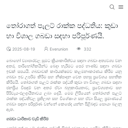
තෝරාගත් පැලට් රාක්ක පද්ධතිය: කුඩා
හා විශාල ගබඩා සඳහා පරිපූර්ණයි.
2025-08-19
Everunion
332
බොහෝ ව්‍යාපාරවල සුමට ක්‍රියාකාරිත්වය සඳහා ගබඩා අත්‍යවශ්‍ය වන
අතර, පාරිභෝගිකයින්ට බෙදා හැරීමට පෙර භාණ්ඩ සඳහා ගබඩා
ඉඩක් සපයයි. ගබඩාවක් කාර්යක්ෂමව කළමනාකරණය කිරීම යනු
ගබඩා ඉඩ උපරිම කිරීම සහ නිෂ්පාදන වෙත පහසු ප්‍රවේශය සහතික
කිරීමයි. තෝරාගත් පැලට් රාක්ක පද්ධති කුඩා හා විශාල ගබඩා සඳහා
ජනප්‍රිය විසඳුම් වන අතර ඒවා බහුකාර්යතාව, ප්‍රවේශ්‍යතාව සහ
පිරිවැය-ඵලදායීතාවය ලබා දෙයි. මෙම ලිපියෙන් තෝරාගත් පැලට්
රාක්ක පද්ධතිවල ප්‍රතිලාභ සහ විශේෂාංග සහ ඒවා සියලු ප්‍රමාණයේ
ගබඩා සඳහා පරිපූර්ණ වන්නේ කෙසේද යන්න පිළිබඳව සොයා බලනු
ඇත.
ගබඩා ධාරිතාව වැඩි කිරීම