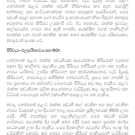
තවද, ගබඩා පරිසරය තුළ ආරක්ෂාව වැඩි දියුණු කිරීම සඳහා
තෝරාගත් පැලට් රාක්ක පද්ධති නිර්මාණය කර ඇත. පැහැදිලි
අන්තරාල සහ සංවිධානාත්මක ගබඩා පහසුකම් සැපයීමෙන්, මෙම
පද්ධති අවුල් සහගත හෝ අවහිර වූ අවකාශයන් නිසා සිදුවන අනතුරු
අවදානම අවම කිරීමට උපකාරී වේ. ඊට අමතරව, රාක්ක ද්‍රව්‍යවල
කල්පැවැත්ම ගබඩා කර ඇති භාණ්ඩ ආරක්ෂිත බවත් හානිවලින්
ආරක්ෂා වන බවත් සහතික කරන අතර ආරක්ෂිත වැඩ පරිසරයකට
තවදුරටත් දායක වේ.
පිරිවැය-ඵලදායීතාවය සහ ROI
තෝරාගත් පැලට් රාක්ක පද්ධතියක ආයෝජනය කිරීමෙන් ව්‍යාපාර
සඳහා දිගු කාලීනව සැලකිය යුතු පිරිවැය ඉතිරියක් ලබා ගත හැකිය.
ගබඩා ධාරිතාව උපරිම කිරීමෙන් සහ කාර්යක්ෂමතාව වැඩි දියුණු
කිරීමෙන්, ගබඩාවලට අතිරික්ත ඉන්වෙන්ටරි, ශ්‍රමය සහ නාස්ති වූ
ඉඩ ප්‍රමාණය හා සම්බන්ධ මෙහෙයුම් පිරිවැය අඩු කළ හැකිය. පැලට්
රාක්ක පද්ධතියක මූලික ආයෝජනය වැඩිදියුණු කළ ඵලදායිතාව සහ
විධිමත් මෙහෙයුම් මගින් ඉක්මනින් ආපසු ලබා ගත හැකිය.
තවද, තෝරාගත් පැලට් රාක්ක පද්ධති කල් පවතින සහ කල් පවතින
ගබඩා විසඳුමක් ලබා දීමෙන් ඉහළ ආයෝජන ප්‍රතිලාභයක් (ROI) ලබා
දෙයි. නිසි නඩත්තුව සහ සැලකිල්ලෙන්, මෙම පද්ධති අධික
භාවිතයට ඔරොත්තු දිය හැකි අතර ඉදිරි වසර සඳහා ප්‍රශස්ත කාර්ය
සාධනයක් ලබා දිය හැකිය. මෙම දිගුකාලීන පැවැත්ම නිසා, බැංකු බිඳ
දැමීමකින් තොරව තම ගබඩා ගබඩා කිරීමේ හැකියාවන් වැඩිදියුණු