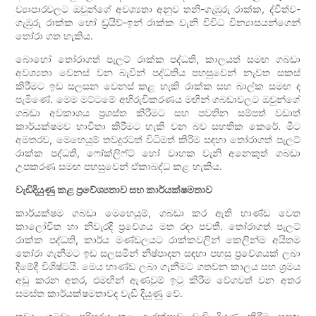
ව්‍යාපාරවලට ඔවුන්ගේ අවශ්‍යතා අනුව තනි-ගැඹුරු රාක්ක, ද්විත්ව-
ගැඹුරු රාක්ක හෝ ඩ්‍රයිව්-ඉන් රාක්ක වැනි විවිධ වින්‍යාසයන්ගෙන්
තෝරා ගත හැකිය.
බොහෝ තෝරාගත් පැලට් රාක්ක පද්ධති, කාලයත් සමඟ ගබඩා
අවශ්‍යතා වෙනස් වන බැවින් පද්ධතිය පහසුවෙන් නැවත සකස්
කිරීමට ඉඩ සලසන වෙනස් කළ හැකි රාක්ක සහ බාල්ක සමඟ ද
පැමිණේ. මෙම මට්ටමේ අභිරුචිකරණය මඟින් ගබඩාවලට ඔවුන්ගේ
ගබඩා අවකාශය ප්‍රශස්ත කිරීමට සහ පවතින සම්පත් වඩාත්
කාර්යක්ෂමව භාවිතා කිරීමට හැකි වන බව සහතික කෙරේ. මීට
අමතරව, මෙහෙයුම් තවදුරටත් විධිමත් කිරීම සඳහා තෝරාගත් පැලට්
රාක්ක පද්ධති, ෆෝක්ලිෆ්ට් හෝ වාහක වැනි අනෙකුත් ගබඩා
උපකරණ සමඟ පහසුවෙන් ඒකාබද්ධ කළ හැකිය.
වැඩිදියුණු කළ ප්‍රවේශ්‍යතාව සහ කාර්යක්ෂමතාව
කාර්යක්ෂම ගබඩා මෙහෙයුම්, ගබඩා කර ඇති භාණ්ඩ වෙත
කාලෝචිත හා නිවැරදි ප්‍රවේශය මත රඳා පවතී. තෝරාගත් පැලට්
රාක්ක පද්ධති, කාර්ය මණ්ඩලයට රාක්කවලින් කෙලින්ම අයිතම
තෝරා ගැනීමට ඉඩ සලසමින් නිෂ්පාදන සඳහා පහසු ප්‍රවේශයක් ලබා
දීමේදී විශිෂ්ටයි. මෙය භාණ්ඩ ලබා ගැනීමට ගතවන කාලය සහ ශ්‍රමය
අඩු කරන අතර, එමඟින් ඇණවුම් ඉටු කිරීම වේගවත් වන අතර
සමස්ත කාර්යක්ෂමතාවද වැඩි දියුණු වේ.