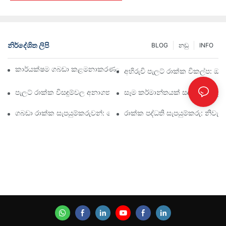
නිර්දේශිත ලිපි
BLOG
නඩු
INFO
කාර්යක්ෂම ගබඩා කළමනාකරණය සඳහා ඉහළම කාර්මික රාක්ක විසඳු
අභිරුචි පැලට් රාක්ක විකල්ප: ඔබ
පැලට් රාක්ක විසඳුම්වල අනාගතය: ප්‍රවණතා සහ නවෝත්පාදන
සෑම කර්මාන්තයක් සඳහාම ඵලදායී
ගබඩා රාක්ක සැපයුම්කරුවන්: සොයා බැලිය යුතු දේ
රාක්ක පද්ධති සැපයුම්කරු: නිවැ