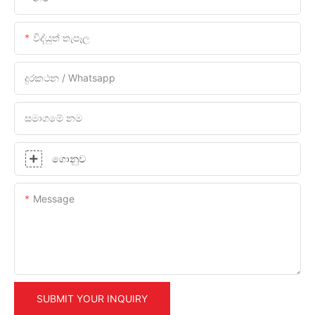
විද්යුත් තැපෑල
දුරකථන / Whatsapp
සමාගමේ නම
ගොනුව
Message
SUBMIT YOUR INQUIRY