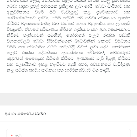
නිගමනයක් ලෙස, තෝරාගත් පැලට් රාක්ක පද්ධති සියලු ප්‍රමාණයේ
ගබඩා සඳහා පුළුල් පරාසයක ප්‍රතිලාභ ලබා දෙයි. ගබඩා ධාරිතාව සහ
අනුවර්තනය වීමේ සිට වැඩිදියුණු කළ ප්‍රවේශ්‍යතාව සහ
කාර්යක්ෂමතාව දක්වා, මෙම පද්ධති තම ගබඩා අවකාශය ප්‍රශස්ත
කිරීමට බලාපොරොත්තු වන ව්‍යාපාර සඳහා බහුකාර්ය සහ ලාභදායී
විසඳුමකි. ඒවායේ පරිමාණය කිරීමේ හැකියාව සහ අනාගතය-සනාථ
කිරීමේ හැකියාවන් සමඟින්, තෝරාගත් පැලට් රාක්ක පද්ධති
ව්‍යාපාරවලට ගබඩා සීමාවන්ගෙන් බාධාවකින් තොරව වර්ධනය
වීමට සහ පරිණාමය වීමට නම්‍යශීලී බවක් ලබා දෙයි. තෝරාගත්
පැලට් රාක්ක පද්ධතියක ආයෝජනය කිරීමෙන්, ගබඩාවලට
ඔවුන්ගේ මෙහෙයුම් විධිමත් කිරීමට, ආරක්ෂාව වැඩි දියුණු කිරීමට
සහ ඵලදායිතාව ඉහළ නැංවීමට හැකි අතර, අවසානයේ වැඩිදියුණු
කළ සමස්ත කාර්ය සාධනය සහ සාර්ථකත්වයට මග පාදයි.
අප හා සම්බන්ධ වන්න
නම