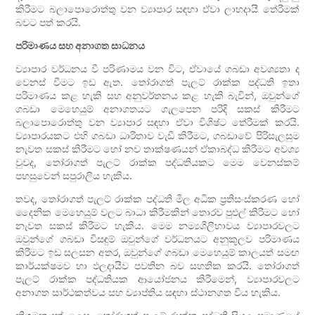
කිරීමට බලාපොරොත්තු වන ව්‍යාපාර සඳහා ඒවා ලාභදායී තේරීමක්
බවට පත් කරයි.
පරිමාණය සහ අනාගත සාධනය
ව්‍යාපාර වර්ධනය වී පරිණාමය වන විට, ඒවායේ ගබඩා අවශ්‍යතා ද
වෙනස් වීමට ඉඩ ඇත. තෝරාගත් පැලට් රාක්ක පද්ධති ඉතා
පරිමාණය කළ හැකි සහ අනුවර්තනය කළ හැකි බැවින්, ඔවුන්ගේ
ගබඩා මෙහෙයුම් අනාගතයට ගැලපෙන පරිදි සකස් කිරීමට
බලාපොරොත්තු වන ව්‍යාපාර සඳහා ඒවා විශිෂ්ට තේරීමක් කරයි.
ව්‍යාපාරයකට එහි ගබඩා ධාරිතාව වැඩි කිරීමට, ගබඩාවේ පිරිසැලසුම
නැවත සකස් කිරීමට හෝ නව තාක්ෂණයන් ඒකාබද්ධ කිරීමට අවශ්‍ය
වුවද, තෝරාගත් පැලට් රාක්ක පද්ධතියකට මෙම වෙනස්කම්
පහසුවෙන් සපුරාලිය හැකිය.
තවද, තෝරාගත් පැලට් රාක්ක පද්ධති මිල අධික ප්‍රතිසංස්කරණ හෝ
දෛනික මෙහෙයුම් වලට බාධා කිරීමකින් තොරව පුළුල් කිරීමට හෝ
නැවත සකස් කිරීමට හැකිය. මෙම නම්‍යශීලීභාවය ව්‍යාපාරවලට
ඔවුන්ගේ ගබඩා විසඳුම් ඔවුන්ගේ වර්ධනයට අනුකූලව පරිමාණය
කිරීමට ඉඩ සලසන අතර, ඔවුන්ගේ ගබඩා මෙහෙයුම් කාලයත් සමඟ
කාර්යක්ෂමව හා ඵලදායීව පවතින බව සහතික කරයි. තෝරාගත්
පැලට් රාක්ක පද්ධතියක ආයෝජනය කිරීමෙන්, ව්‍යාපාරවලට
අනාගත සාර්ථකත්වය සහ ව්‍යාප්තිය සඳහා ස්ථානගත විය හැකිය.