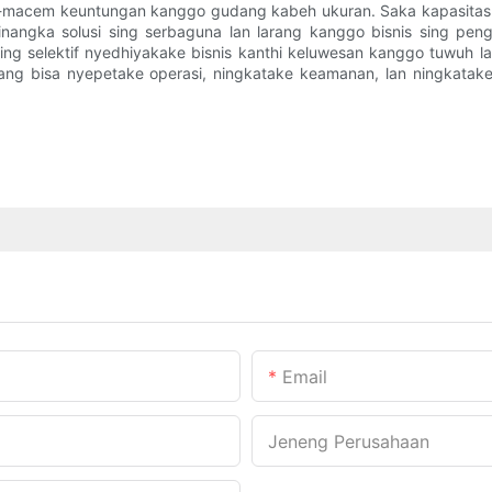
cem-macem keuntungan kanggo gudang kabeh ukuran. Saka kapasita
t minangka solusi sing serbaguna lan larang kanggo bisnis sing pen
ing selektif nyedhiyakake bisnis kanthi keluwesan kanggo tuwuh
dang bisa nyepetake operasi, ningkatake keamanan, lan ningkatake
Email
Jeneng Perusahaan