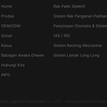
Home
Rak Palet Selektif
Produk
Sistem Rak Panganan Padhan
OEM/ODM
Panyimpen Otomatis & Sistem
Solusi
(AS / RS)
Kasus
Sistem Racking Mezzanine
Babagan Awake Dhewe
Sistem Lemak Long Long
Hubungi Kita
INFO
igent Logistics Equipment Co., LTD - www.everunionstorage