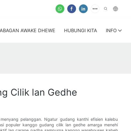
ABAGAN AWAKE DHEWE
HUBUNGI KITA
INFO
g Cilik lan Gedhe
menyang pelanggan. Ngatur gudang kanthi efisien kalebu
si populer kanggo gudang cilik lan gedhe amarga menehi
let selektif lan carane padha sampurna kanggo warehouses kabeh