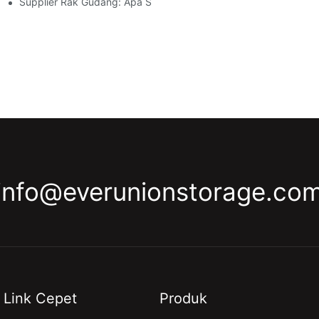
ustri
Supplier Rak Gudang: Apa Sing Kudu Digoleki
info@everunionstorage.co
Link Cepet
Produk