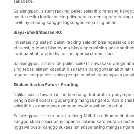
sakabèhé.
Salajengipun, sistem racking pallet selektif dirancang kang
nyuda resiko kacilakan sing disebabake dening papan sing r
luwih nyumbang kanggo lingkungan kerja sing aman.
Biaya-Efektifitas lan ROI
Investasi ing sistem pallet racking selektif bisa ngasilak
efisiensi, gudang bisa nyuda biaya operasi sing ana gandheng
liwat nambah produktivitas lan operasi streamlined.
Salajengipun, sistem rak pallet selektif nawakake pengemba
sing tepat, sistem kasebut bisa tahan panggunaan abot lan t
regane kanggo bisnis sing pengin nambah kemampuan pany
Skalabilitas lan Future-Proofing
Nalika bisnis tuwuh lan berkembang, kabutuhan panyimpenan
pengin bukti operasi gudang ing mangsa ngarep. Apa bisnis 
selektif bisa gampang nampung owah-owahan kasebut.
Salajengipun, sistem pallet racking Milih bisa ditambahi uta
kanggo skala solusi panyimpenan selaras karo wutah, mestheka
nggawe posisi kanggo sukses lan ekspansi ing mangsa ngare