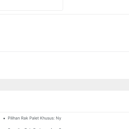
Pilihan Rak Palet Khusus: Nyesuaikan Kebutuhan Panyimpenan
 Efisien