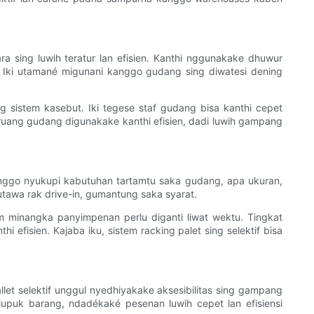
a sing luwih teratur lan efisien. Kanthi nggunakake dhuwur
. Iki utamané migunani kanggo gudang sing diwatesi dening
ng sistem kasebut. Iki tegese staf gudang bisa kanthi cepet
 ruang gudang digunakake kanthi efisien, dadi luwih gampang
 kanggo nyukupi kabutuhan tartamtu saka gudang, apa ukuran,
utawa rak drive-in, gumantung saka syarat.
m minangka panyimpenan perlu diganti liwat wektu. Tingkat
fisien. Kajaba iku, sistem racking palet sing selektif bisa
et selektif unggul nyedhiyakake aksesibilitas sing gampang
jupuk barang, ndadékaké pesenan luwih cepet lan efisiensi