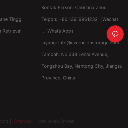
Kontak Person: Christina Zhou
ane Tinggi
Telpon: +86 13918961232（Wechat
 Retrieval
， Whats App）
layang:
info@everunionstorage.com
Tambah: No.338 Lehai Avenue,
Tongzhou Bay, Nantong City, Jiangsu
Province, China
.com |
Sitemap
|
Kebijakan Privasi