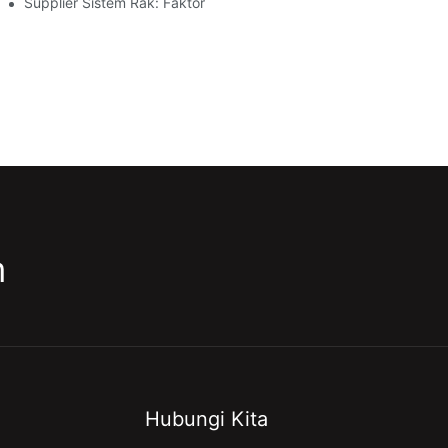
Supplier Sistem Rak: Faktor Kunci Kanggo Milih Mitra Sing Tepat
m
Hubungi Kita