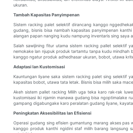
ukuran.
Tambah Kapasitas Panyimpenan
Sistem racking palet selektif dirancang kanggo nggedhekak
gudang, bisnis bisa nambah kapasitas panyimpenan kanthi 
alangan papan nanging kudu nampung inventaris sing saya a
Salah sawijining fitur utama sistem racking pallet selekti
nemokake lan njupuk produk tartamtu tanpa kudu mindhah bar
kanggo ngatur produk adhedhasar ukuran, bobot, utawa kritér
Adaptasi lan Kustomisasi
Kauntungan liyane saka sistem racking palet sing selektif 
kapasitas bobot, utawa tata letak. Bisnis bisa milih saka m
Akeh sistem pallet racking Milih uga teka karo rak-rak l
kustomisasi iki njamin manawa gudang bisa ngoptimalake rua
gampang digabungake karo peralatan gudang liyane, kayata f
Peningkatan Aksesibilitas lan Efisiensi
Operasi gudang sing efisien gumantung marang akses pas we
kanggo produk kanthi ngidini staf milih barang langsung 