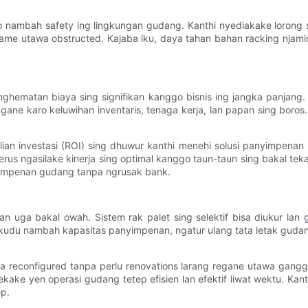
go nambah safety ing lingkungan gudang. Kanthi nyediakake lorong 
ame utawa obstructed. Kajaba iku, daya tahan bahan racking njami
e penghematan biaya sing signifikan kanggo bisnis ing jangka panja
ane karo keluwihan inventaris, tenaga kerja, lan papan sing boros.
lian investasi (ROI) sing dhuwur kanthi menehi solusi panyimpena
erus ngasilake kinerja sing optimal kanggo taun-taun sing bakal te
impenan gudang tanpa ngrusak bank.
 uga bakal owah. Sistem rak palet sing selektif bisa diukur lan g
kudu nambah kapasitas panyimpenan, ngatur ulang tata letak gudan
wa reconfigured tanpa perlu renovations larang regane utawa ganggua
ke yen operasi gudang tetep efisien lan efektif liwat wektu. Kanthi 
p.