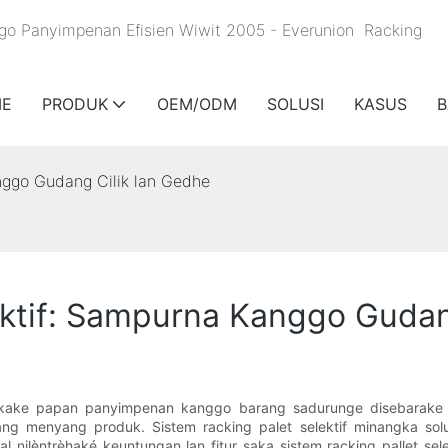
nggo Panyimpenan Efisien Wiwit 2005 - Everunion
Racking
E
PRODUK
OEM/ODM
SOLUSI
KASUS
B
nggo Gudang Cilik lan Gedhe
ektif: Sampurna Kanggo Gudan
akake papan panyimpenan kanggo barang sadurunge disebarake 
g menyang produk. Sistem racking palet selektif minangka solu
iki bakal njlèntrèhaké keuntungan lan fitur saka sistem racking pal