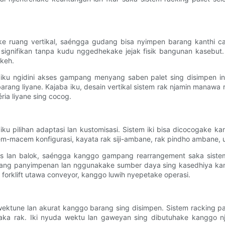
e ruang vertikal, saéngga gudang bisa nyimpen barang kanthi car
signifikan tanpa kudu nggedhekake jejak fisik bangunan kasebut
keh.
f yaiku ngidini akses gampang menyang saben palet sing disimpen i
ang liyane. Kajaba iku, desain vertikal sistem rak njamin manawa
ia liyane sing cocog.
yaiku pilihan adaptasi lan kustomisasi. Sistem iki bisa dicocogake
acem-macem konfigurasi, kayata rak siji-ambane, rak pindho ambane, 
uwes lan balok, saéngga kanggo gampang rearrangement saka siste
ng panyimpenan lan nggunakake sumber daya sing kasedhiya kanthi e
orklift utawa conveyor, kanggo luwih nyepetake operasi.
ktune lan akurat kanggo barang sing disimpen. Sistem racking pall
saka rak. Iki nyuda wektu lan gaweyan sing dibutuhake kanggo n