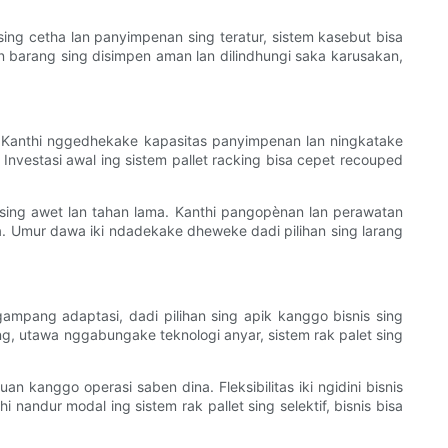
sing cetha lan panyimpenan sing teratur, sistem kasebut bisa
n barang sing disimpen aman lan dilindhungi saka karusakan,
ng. Kanthi nggedhekake kapasitas panyimpenan lan ningkatake
 Investasi awal ing sistem pallet racking bisa cepet recouped
n sing awet lan tahan lama. Kanthi pangopènan lan perawatan
ka. Umur dawa iki ndadekake dheweke dadi pilihan sing larang
ampang adaptasi, dadi pilihan sing apik kanggo bisnis sing
g, utawa nggabungake teknologi anyar, sistem rak palet sing
n kanggo operasi saben dina. Fleksibilitas iki ngidini bisnis
nandur modal ing sistem rak pallet sing selektif, bisnis bisa