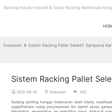
Racking Industri Inovatif & Solusi Racking Warehouse ka
HOM
Everunion
Sistem Racking Pallet Selektif: Sampurna Ka
Sistem Racking Pallet Sel
2025-08-19
Everunion
362
Gudang penting kanggo kelancaran akeh bisnis, nyedhiy
nggedhekake ruang panyimpenan lan njamin akses gampan
fleksibilitas, aksesibilitas, lan efektifitas biaya. Artikel 