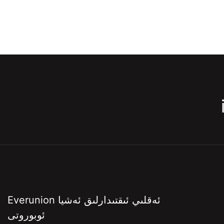
Everunion ئەقلىي ئىقتىدارلىق ئەشيا
ئوبوروتى