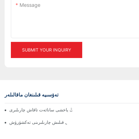
Message
SUBMIT YOUR INQUIRY
تەۋسىيە قىلىنغان ماقالىلەر
ۈنۈملۈك ئامبار باشقۇرۇش ئۈچۈن ئەڭ ياخشى سانائەت تاقاش چارىلىرى
 ئۈچۈن ئۈنۈملۈك ساقلاش جازىسى ھەل قىلىش چارىلىرىنى تەكشۈرۈش