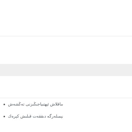
اسلاشتۇرۇلغان پالتا تاقاش تاللانمىلىرى: ساقلاش ئېھتىياجىڭىزنى تەڭشەش
ئ
ئامبار جازىسى تەمىنلىگۈچىلىرى: نېمىلەرگە دىققەت قىلىش كېرەك
ھەر ساھە