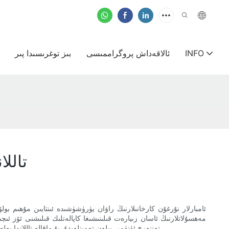
INFO
ئالاقەداش پروگراممىسى
بىز توغرىسىدا پىر
تالل
ئامبارلار نۇرغۇن كارخانىلارنىڭ راۋان يۈرۈشۈشىدە ئىنتايىن مۇھىم 
مەھسۇلاتلارنىڭ ئاسان زىيارەت قىلىنىشىغا كاپالەتلىك قىلىشنى ئۆز ئىچ
تەننەرخ ئۈنۈمى بىلەن تەمىنلەيدۇ. بۇ ماقالە تاللانما پەلەمپەيسىمان رېشاتكا سىستېمىسىنىڭ پايدىسى ۋە ئالاھىدىلىكى ۋە ئۇلارنىڭ ھەر خىل چوڭلۇقتىكى ئامبارلارغا قانداق ماس كېلىدىغانلىقى ئۈستىدە توختىلىدۇ.