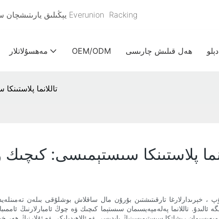
Racking
يېڭىلىق يارىتىشچان سانائەت & ئامبارنى ئۈنۈملۈك ساقلاش ئۈچۈن 2005-يىلدىن باشلاپ Everunion
دېلو
ھەل قىلىش چارىسى
OEM/ODM
مەھسۇلاتلار
تاللانما پلاستىنك
انما پلاستىنكا سىستېمىسى: كىچىك ۋ
بولۇپ ، خېرىدارلارغا تارقىتىشتىن بۇرۇن مال ساقلاش بوشلۇقى بىلەن تەمىن
ىگە ئالىدۇ. تاللانما پەلەمپەيسىمان سىستېما كىچىك ۋە چوڭ ئامبارلارنىڭ ئامم