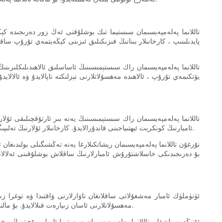
تاللانما پەلەمپەيسىمان سىستېما تىك بوشلۇقنى ئەڭ زور دەرىجىدە كېڭە
پايدىلىنىپ ، كارخانىلار بىنانىڭ فىزىكىلىق ئىزىنى كېڭەيتمەي تۇرۇپ سا
تاللانما پەلەمپەيسىمان راك سىستېمىسىنىڭ ئاساسلىق ئالاھىدىلىكلىرىنى
يۆتكىمەي تۇرۇپ ، ئالاھىدە مەھسۇلاتلارنى تېزلىكتە تاپالايدۇ ۋە ئالال
تاللانما پەلەمپەيسىمان راك سىستېمىسىنىڭ يەنە بىر ئارتۇقچىلىقى ئ
ئامبارنىڭ كونكرېت ئېھتىياجىنى قاندۇرالايدۇ. كارخانىلار ئۇلارنىڭ تەلىپىگە ئاساسەن ، ھەر خىل سەپلىمىلەرنى تاللىيالايدۇ ، مەسىلەن يەككە چوڭقۇرلۇق رېشاتكا ، قوش چوڭقۇرلۇق رېشاتكىسى ياكى قوزغاتقۇچ رېشاتكىسى.
نۇرغۇن تاللانما پەلەمپەيسىمان رېشاتكىلارغا يەنە تەڭشىگىلى بولىدىغان
بۇ دەرىجىدىكى خاسلاشتۇرۇش ئامبارلارنىڭ ساقلاش بوشلۇقىنى ئەلالاشتۇر
ئۈنۈملۈك ئامبار مەشغۇلاتى ساقلانغان تاۋارلارنى ۋاقتىدا ۋە توغرا ز
مەھسۇلاتلارنى ئاسان زىيارەت قىلالايدۇ. بۇ مالنى يىغىۋېلىشقا كېتىدىغان ۋاقىت ۋە كۈچنى قىسقارتىپ ، زاكازنىڭ تېز ئىجرا قىلىنىشىنى ۋە ئومۇمىي ئۈنۈمنىڭ يۇقىرى كۆتۈرۈلۈشىنى كەلتۈرۈپ چىقىرىدۇ.
ئۇنىڭدىن باشقا ، تاللانما پەلەمپەيسىمان سىستېما ئامبار مۇھىتىنىڭ 