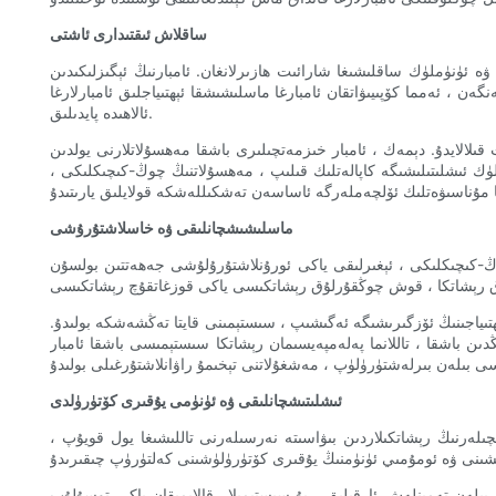
ساقلاش ئىقتىدارى ئاشتى
ە ئۈنۈملۈك ساقلىشىغا شارائىت ھازىرلانغان. ئامبارنىڭ ئېگىزلىكىدىن
ن ، ئەمما كۆپىيىۋاتقان ئامبارغا ماسلىشىشقا ئېھتىياجلىق ئامبارلارغا
ئالاھىدە پايدىلىق.
قىلالايدۇ. دېمەك ، ئامبار خىزمەتچىلىرى باشقا مەھسۇلاتلارنى يولدىن
ۈملۈك ئىشلىتىلىشىگە كاپالەتلىك قىلىپ ، مەھسۇلاتنىڭ چوڭ-كىچىكلىكى ،
ماسلىشىشچانلىقى ۋە خاسلاشتۇرۇشى
وڭ-كىچىكلىكى ، ئېغىرلىقى ياكى ئورۇنلاشتۇرۇلۇشى جەھەتتىن بولسۇن
ېھتىياجىنىڭ ئۆزگىرىشىگە ئەگىشىپ ، سىستېمىنى قايتا تەڭشەشكە بولىدۇ.
دىن باشقا ، تاللانما پەلەمپەيسىمان رېشاتكا سىستېمىسى باشقا ئامبار
ئىشلىتىشچانلىقى ۋە ئۈنۈمى يۇقىرى كۆتۈرۈلدى
چىلەرنىڭ رېشاتكىلاردىن بىۋاسىتە نەرسىلەرنى تاللىشىغا يول قويۇپ ،
 بىلەن تەمىنلەش ئارقىلىق ، بۇ سىستېمىلار قالايمىقان ياكى توسۇلۇپ