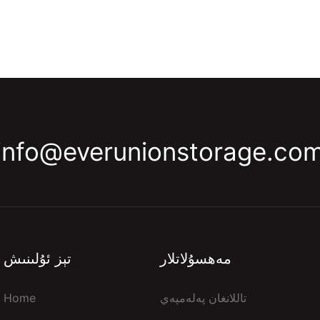
info@everunionstorage.co
مەھسۇلاتلار
تېز ئۇلىنىش
تاللانغان پەلەمپەي
Home