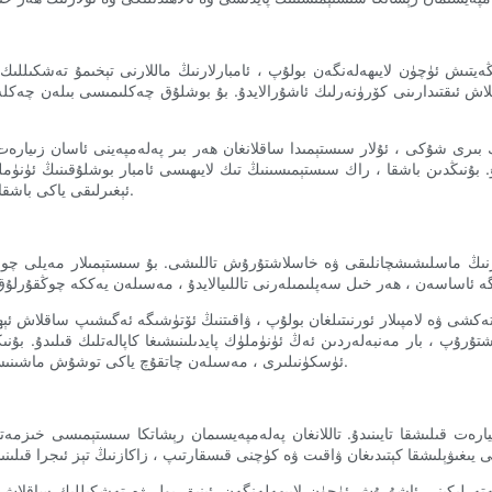
يتىش ئۈچۈن لايىھەلەنگەن بولۇپ ، ئامبارلارنىڭ ماللارنى تېخىمۇ تەشكىللىك ۋ
قلاش ئىقتىدارىنى كۆرۈنەرلىك ئاشۇرالايدۇ. بۇ بوشلۇق چەكلىمىسى بىلەن چەكلەنگە
ڭ بىرى شۇكى ، ئۇلار سىستېمىدا ساقلانغان ھەر بىر پەلەمپەينى ئاسان زىيارەت 
ايدۇ. بۇنىڭدىن باشقا ، راك سىستېمىسىنىڭ تىك لايىھىسى ئامبار بوشلۇقىنىڭ ئۈن
ئېغىرلىقى ياكى باشقا مۇناسىۋەتلىك ئۆلچەملەرگە ئاساسەن تەشكىللەشكە قولايلىق يارىتىدۇ.
ۇلارنىڭ ماسلىشىشچانلىقى ۋە خاسلاشتۇرۇش تاللىشى. بۇ سىستېمىلار مەيلى چ
 تەكشى ۋە لامپىلار ئورنىتىلغان بولۇپ ، ۋاقىتنىڭ ئۆتۈشىگە ئەگىشىپ ساقلاش ئ
ۇپ ، بار مەنبەلەردىن ئەڭ ئۈنۈملۈك پايدىلىنىشىغا كاپالەتلىك قىلىدۇ. بۇنىڭ
ئۈسكۈنىلىرى ، مەسىلەن چاتقۇچ ياكى توشۇش ماشىنىسى بىلەن بىرلەشتۈرۈلۈپ ، مەشغۇلاتنى تېخىمۇ راۋانلاشتۇرغىلى بولىدۇ.
ىيارەت قىلىشقا تايىنىدۇ. تاللانغان پەلەمپەيسىمان رېشاتكا سىستېمىسى خىزمەت
بىخەتەرلىكىنى ئاشۇرۇش ئۈچۈن لايىھەلەنگەن. ئېنىق يول ۋە تەشكىللىك ساقلاش