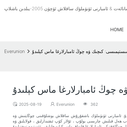
HOME
ا سىستېمىسى: كىچىك ۋە چوڭ ئامبارلارغا ماس كېلىدۇ
Everunion
ە چوڭ ئامبارلارغا ماس كېلىدۇ
2025-08-19
Everunion
362
لەيدۇ. ئامبارنى ئۈنۈملۈك باشقۇرۇش ساقلاش بوشلۇقىنى چوڭايتىش ۋە
ىباب ھەل قىلىش چارىسى بولۇپ ، ئۇلار كۆپ ئىقتىدارلىق ، قولايلىق ۋە