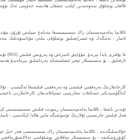
قالغان بوشلۇق سەۋەبىدىن كېلىپ چىققان ھادىسە خەۋپىنى ئەڭ تۆۋەن چە
تاللانما پەلەمپەيسىمان راك سىستېمىسىغا مەبلەغ سېلىش ئۇزۇن مۇددە
ئامبار ، ئەمگەك ۋە ئىسراپچىلىق بوشلۇقى بىلەن مۇناسىۋەتلىك مەش
ئۇنىڭ
ئارقىلىق ، بۇ سىستېمىلار ئېغىر ئىشلىتىشكە بەرداشلىق بېرەلەيدۇ ھە
كارخانىلارنىڭ تەرەققىي قىلىشى ۋە تەرەققىي قىلىشىغا ئەگىشىپ ، ئۇ
كەلگۈسىدىكى ئىسكىلات تىجارىتىنى ئىسپاتلايدىغان كارخانىلارنى ياخ
ئۇندىن باشقا ، تاللانما پەلەمپەيسىمان رېمونت قىلىش سىستېمىسىنى كې
ھەل قىلىش چارىسىنى ئۇلارنىڭ ئۆسۈشىگە ماس ھالدا كېڭەيتىپ ، ئامبار ت
خۇلاسىلىگەندە ، تاللانما پەلەمپەيسىمان راك سىستېمىسى ھەر خىل چوڭ
كۆتۈرۈشكىچە ، بۇ سىستېمىلار ساقلاش بوشلۇقىنى ئەلالاشتۇرماقچى بو