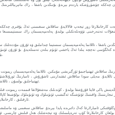
ككە چۈشۈرۈشكە ياردەم بېرىدۇ. بۇنىڭدىن باشقا ، راك ماتېرىياللىرىنىڭ چىد
ت كارخانىلارغا زور تېجەپ قالالايدۇ. ساقلاش سىغىمىنى ئەڭ يۇقىرى چەككە 
غۇلات تەننەرخىنى تۆۋەنلەتكىلى بولىدۇ. پەلەمپەيسىمان راك سىستېمىسىغ
دىن باشقا ، تاللانما پەلەمپەيسىمان سىستېما چىداملىق ۋە ئۇزۇن مۇددەتلىك ساقلاش ھەل قىلىش چارىسى بىلەن 
مدە كەلگۈسى نەچچە يىلدا ئەڭ ياخشى ئۈنۈم بىلەن تەمىنلەيدۇ. بۇ ئۇزۇن ئۆمۈر
يۇقىرى كۆتۈرمەكچى بولغان كارخانىلارنى تېجەشلىك تاللاشقا ئايلاندۇرىدۇ.
لارنىڭ ساقلاش ئېھتىياجىمۇ ئۆزگىرىشى مۇمكىن. تاللانما پەلەمپەيسىمان رېمو
شى تاللايدۇ. مەيلى سودا ساقلاش ئىقتىدارىنى ئاشۇرۇش ، ئامبارنىڭ ئورۇنلا
ئېھتىياجلىق بولسۇن ، تاللاشچان پەلەمپەيسىمان سىستېما بۇ ئۆزگىرىشلەرنى ئاسانلا قوبۇل قىلالايدۇ.
ڭەيتىش ياكى قايتا قۇرۇشقا بولىدۇ ، كۈندىلىك مەشغۇلاتقا قىممەت رېمونت قى
ىجارىتىنىڭ ۋاقىتنىڭ ئۆتۈشىگە ئەگىشىپ ئۈنۈملۈك ۋە ئۈنۈملۈك بولۇشىغا كاپال
ئارقىلىق ، كارخانىلار كەلگۈسىدىكى مۇۋەپپەقىيەت ۋە كېڭىيىش ئۈچۈن ئۆزىنى ئورۇنلىيالايدۇ.
لۇقتىكى ئامبارلارغا كەڭ دائىرىدە پايدا بېرىدۇ. ساقلاش سىغىمى ۋە ماسلىش
لغان كارخانىلارغا كۆپ تەرەپلىمىلىك ۋە تېجەشلىك ھەل قىلىش چارىسى. ئۇل