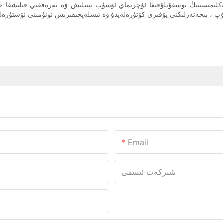
لىمىسىنىڭ توسقۇنلۇقىغا ئۇچرىماي ئۆسۈپ يېتىلىش ۋە تەرەققىي قىلىشقا جانلى
Email
شىركەت ئىسمى