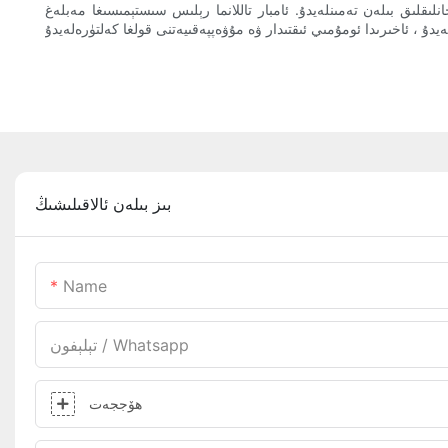
قلىق بىلەن تەمىنلەيدۇ. ئامبار تاللانما رېلىس سىستېمىسىغا مەبلەغ
بىز بىلەن ئالاقىلىشىڭ
Name
تېلېفون / Whatsapp
ھۆججەت