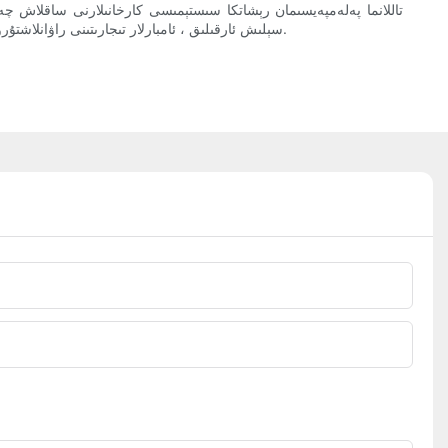
تاللانما پەلەمپەيسىمان رېشاتكا سىستېمىسى كارخانىلارنى ساقلاش چەك
سېلىش ئارقىلىق ، ئامبارلار تىجارىتىنى راۋانلاشتۇرۇپ ، بىخەتەرلىكنى يۇقىرى كۆتۈرەلەيدۇ ۋە ئىشلەپچىقىرىش ئۈنۈمىنى ئۆستۈرەلەيدۇ ، ئاخىرىدا ئومۇمىي ئىقتىدار ۋە مۇۋەپپەقىيەتنى قولغا كەلتۈرەلەيدۇ.