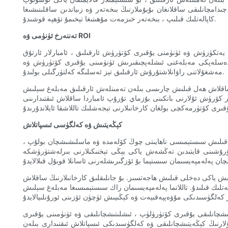
امچانلىقى ساقلانغان بۇيۇملارنىڭ بىخەتەر ۋە زىياندىن ساقلىنىشىغا
كاپالەتلىك قىلىپ ، بىخەتەر خىزمەت مۇھىتىغا تېخىمۇ تۆھپە قوشىدۇ.
تەننەرخ ئۈنۈمى ۋە ROI
يەتكۈزۈش ۋە ئۈنۈمنى يۇقىرى كۆتۈرۈش ئارقىلىق ، ئامبارلار ئارتۇق
ا دەسلەپكى مەبلەغنى ئىشلەپچىقىرىش ئۈنۈمىنى يۇقىرى كۆتۈرۈش ۋە
مەشغۇلاتنى راۋانلاشتۇرۇش ئارقىلىق تېز ئەسلىگە كەلتۈرگىلى بولىدۇ.
تەمىنلەش ئارقىلىق مەبلەغ سېلىش (ROI) غا يۇقىرى پايدا بېرىدۇ. مۇۋاپىق ئاسراش ۋە پەرۋىش قىلىش
 كۆرۈش ئۇلارنى بانكىنى بۇزماي تۇرۇپ ئامباردا ساقلاش ئىقتىدارىنى
كېڭەيتىش ۋە كەلگۈسى ئىسپاتلاش
نت قىلىش سىستېمىسى ناھايىتى چوڭ كۆلەمدە ۋە ماسلىشىشچان بولۇپ ،
شتۇرۇشىنى قايتىدىن تەڭشەش ياكى يېڭى تېخنىكىلارنى بىرلەشتۈرۈشكە
لىش ياكى دەخلى قىلىش ھاجەتسىز. بۇ جانلىقلىق كارخانىلارنىڭ ساقلاش
ەتلىك قىلىدۇ. تاللانما پەلەمپەيسىمان راك سىستېمىسىغا مەبلەغ سېلىش
ىشچانلىقى يۇقىرى كۆتۈرۈلۈپ ، ئىشلىتىشچانلىقى ۋە ئۈنۈمىنى يۇقىرى
ارنىڭ كېڭەيتىشچانلىقى ۋە كەلگۈسىدىكى ئىسپاتلاش ئىقتىدارى بىلەن