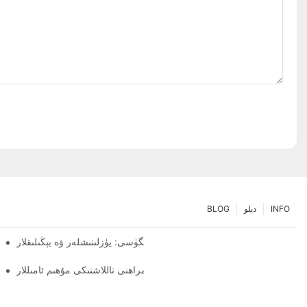
INFO
دېلو
BLOG
پالتا تاقاش چارىلىرىنىڭ كەلگۈسى: يۈزلىنىشلەر ۋە يېڭىلىقلار
خ
ق سىستېمىسى تەمىنلىگۈچىسى: توغرا ھەمراھنى تاللاشتىكى مۇھىم ئامىللار