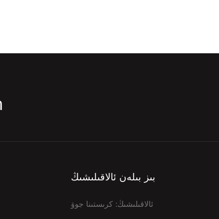
m
بىز بىلەن ئالاقىلىشىڭ
ئالاقىلىشىڭ: كرىستىنا جوۋ