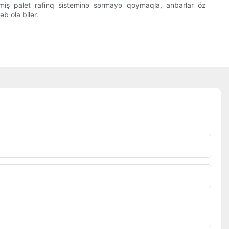
miş palet rafinq sisteminə sərmayə qoymaqla, anbarlar öz
b ola bilər.