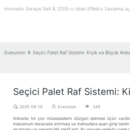
İnnovativ Sənaye Rafı & 2005-ci ildən Effektiv Saxlama üç
Everunion
Seçici Palet Raf Sistemi: Kiçik və Böyük An
Seçici Palet Raf Sistemi:
2025-08-19
Everunion
349
Anbarlar bir çox müəssisələrin düzgün işləməsi üçün vacibd
maksimum dərəcədə artırmaq və məhsullara asan girişi təmin et
əlçatanlıq və qənaətcillik təklif edir. Bu məqalə selektiv pale