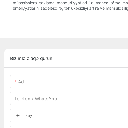
müəssisələrə saxlama məhdudiyyətləri ilə maneə törədilm
əməliyyatlarını sadələşdirə, təhlükəsizliyi artıra və məhsuldar
Bizimlə əlaqə qurun
Ad
Telefon / WhatsApp
Fayl