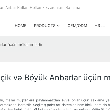
ün Anbar Rafları Həlləri - Everunion
Raflama
HOME
PRODUCTS
OEM/ODM
HƏLL
barlar üçün mükəmməldir
 Kiçik və Böyük Anbarlar üçün
ir, mallar müştərilərə paylanmazdan əvvəl onlar üçün saxlama yeri
məkdən ibarətdir. Seçilmiş palet raf sistemləri həm kiçik, həm də b
t raf sistemlərinin üstünlükləri və xüsusiyyətlərini və onların bütün 