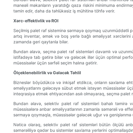
maneəli məkanların yaratdığı qəza riskini minimuma endirməy
təmin edir, daha da təhlükəsiz iş mühitinə töhfə verir.
Xərc-effektivlik və ROI
Seçilmiş palet raf sisteminə sərmayə qoymaq uzunmüddətli per
artıq inventar, əmək və boş yerlə bağlı əməliyyat xərclərini az
zamanda geri qaytarıla bilər.
Bundan əlavə, seçmə palet raf sistemləri davamlı və uzunmüddə
istifadəyə tab gətirə bilər və gələcək illər üçün optimal p
müəssisələr üçün sərfəli seçim halına gətirir.
Ölçeklenebilirlik və Gələcək Təhlil
Bizneslər böyüdükcə və inkişaf etdikcə, onların saxlama eht
əməliyyatlarını gələcəyə sübut etmək istəyən müəssisələr üçü
inteqrasiya etmək ehtiyacından asılı olmayaraq, seçmə palet raf
Bundan əlavə, selektiv palet raf sistemləri bahalı təmirə 
müəssisələrə anbar əməliyyatlarının zamanla səmərəli və effek
sərmayə qoymaqla, müəssisələr gələcək uğur və genişlənmə üçü
Nəticə olaraq, selektiv palet raf sistemləri bütün ölçülü anb
səmərəliliyə qədər bu sistemlər saxlama yerlərini optimallaşdır