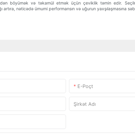
ədən böyümək və təkamül etmək üçün çeviklik təmin edir. Seçil
lığı artıra, nəticədə ümumi performansın və uğurun yaxşılaşmasına səbə
E-Poçt
Şirkət Adı