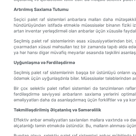
Artırılmış Saxlama Tutumu
Seçici palet raf sistemləri anbarlara malları daha mütəşə
hündürlüyündən istifadə etməklə müəssisələr binanın fiziki iz
artan inventar yerləşdirməli olan anbarlar üçün xüsusilə faydalı
Seçilmiş palet rəf sistemlərinin əsas xüsusiyyətlərindən biri,
çıxarmadan xüsusi məhsulları tez bir zamanda tapıb əldə edə bi
ya hər hansı digər müvafiq meyarlar əsasında təşkilini asanlaşd
Uyğunlaşma və Fərdiləşdirmə
Seçilmiş palet raf sistemlərinin başqa bir üstünlüyü onların 
ödəmək üçün uyğunlaşdırıla bilər. Müəssisələr tələblərindən asılı 
Bir çox selektiv palet rəfləri sistemləri də tənzimlənən rəf
fərdiləşdirmə səviyyəsi anbarların saxlama yerlərini optima
əməliyyatları daha da asanlaşdırmaq üçün forkliftlər və ya konv
Təkmilləşdirilmiş Əlçatanlıq və Səmərəlilik
Effektiv anbar əməliyyatları saxlanılan mallara vaxtında və də
əlçatanlığı təmin etməkdə üstündür. Bu, malların alınması üçün 
Bundan əlavə, selektiv palet raf sistemləri anbar mühitində 