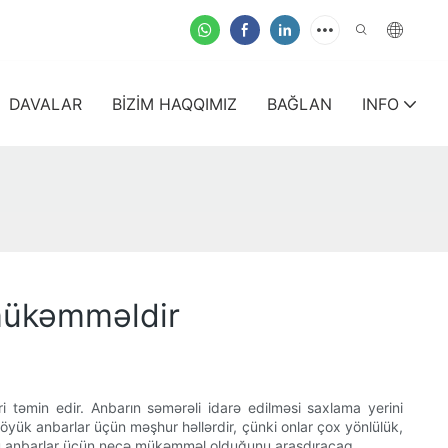
DAVALAR
BIZIM HAQQIMIZ
BAĞLAN
INFO
 mükəmməldir
 təmin edir. Anbarın səmərəli idarə edilməsi saxlama yerini
öyük anbarlar üçün məşhur həllərdir, çünki onlar çox yönlülük,
ölçülü anbarlar üçün necə mükəmməl olduğunu araşdıracaq.