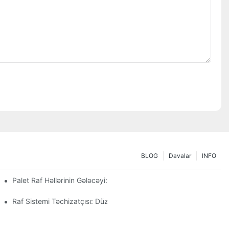
BLOG
Davalar
INFO
n
Palet Raf Həllərinin Gələcəyi: Trendlər Və İnnovasiyalar
Raf Sistemi Təchizatçısı: Düzgün Tərəfdaş Seçmək Üçün Əsas Fa