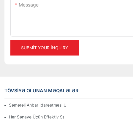
Message
SUBMIT YOUR INQUIRY
TÖVSIYƏ OLUNAN MƏQALƏLƏR
Səmərəli Anbar İdarəetməsi Üçün Ən Yaxşı Sənaye Raf Həlləri
Hər Sənaye Üçün Effektiv Saxlama Rafları Həllərinin Araşdırılmas