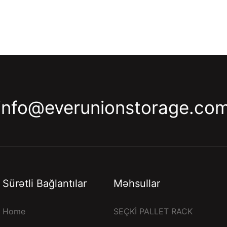
info@everunionstorage.co
Sürətli Bağlantılar
Məhsullar
Home
SEÇKİ PALLET RACK