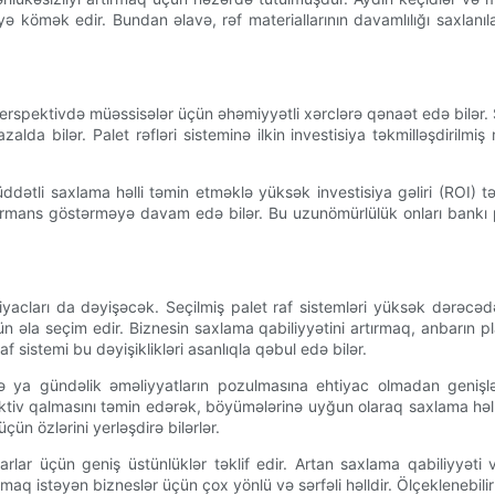
ə kömək edir. Bundan əlavə, rəf materiallarının davamlılığı saxlanı
spektivdə müəssisələr üçün əhəmiyyətli xərclərə qənaət edə bilər. 
alda bilər. Palet rəfləri sisteminə ilkin investisiya təkmilləşdirilmiş
tli saxlama həlli təmin etməklə yüksək investisiya gəliri (ROI) tək
erformans göstərməyə davam edə bilər. Bu uzunömürlülük onları bank
iyacları da dəyişəcək. Seçilmiş palet raf sistemləri yüksək dərəcəd
n əla seçim edir. Biznesin saxlama qabiliyyətini artırmaq, anbarın p
 sistemi bu dəyişiklikləri asanlıqla qəbul edə bilər.
və ya gündəlik əməliyyatların pozulmasına ehtiyac olmadan genişlən
tiv qalmasını təmin edərək, böyümələrinə uyğun olaraq saxlama həllə
n özlərini yerləşdirə bilərlər.
arlar üçün geniş üstünlüklər təklif edir. Artan saxlama qabiliyyəti
maq istəyən bizneslər üçün çox yönlü və sərfəli həlldir. Ölçeklenebilir