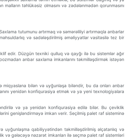
lan malların təhlükəsiz olmasını və zədələnmədən qorunmasını
Saxlama tutumunu artırmaq və səmərəliliyi artırmaqla anbarlar
 məhsuldarlıq və sadələşdirilmiş əməliyyatlar vasitəsilə tez bir
lif edir. Düzgün texniki qulluq və qayğı ilə bu sistemlər ağır
ı pozmadan anbar saxlama imkanlarını təkmilləşdirmək istəyən
ə miqyaslana bilən və uyğunlaşa biləndir, bu da onları anbar
lanını yenidən konfiqurasiya etmək və ya yeni texnologiyalara
dirilə və ya yenidən konfiqurasiya edilə bilər. Bu çeviklik
rini genişləndirməyə imkan verir. Seçilmiş palet raf sisteminə
 və uyğunlaşma qabiliyyətindən təkmilləşdirilmiş əlçatanlıq və
lik və gələcəyə nəzarət imkanları ilə seçmə palet raf sistemləri