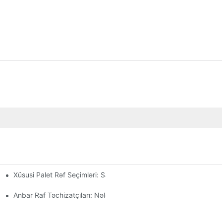
Xüsusi Palet Rəf Seçimləri: Saxlama Ehtiyaclarınıza Uyğunlaşdırı
ı
Anbar Raf Təchizatçıları: Nələrə Diqqət Etməli