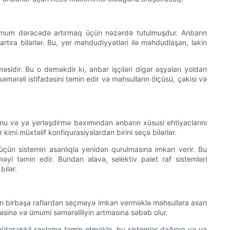
ksimum dərəcədə artırmaq üçün nəzərdə tutulmuşdur. Anbarın
rtıra bilərlər. Bu, yer məhdudiyyətləri ilə məhdudlaşan, lakin
məsidir. Bu o deməkdir ki, anbar işçiləri digər əşyaları yoldan
mərəli istifadəsini təmin edir və məhsulların ölçüsü, çəkisi və
tumu və ya yerləşdirmə baxımından anbarın xüsusi ehtiyaclarını
r kimi müxtəlif konfiqurasiyalardan birini seçə bilərlər.
i üçün sistemin asanlıqla yenidən qurulmasına imkan verir. Bu
məyi təmin edir. Bundan əlavə, selektiv palet raf sistemləri
bilər.
yaları birbaşa raflardan seçməyə imkan verməklə məhsullara asan
lməsinə və ümumi səmərəliliyin artmasına səbəb olur.
 mütəşəkkil saxlama təmin etməklə, bu sistemlər dağınıq və ya