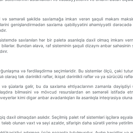
kkil və səmərəli şəkildə saxlamağa imkan verən şaquli məkanı ma
lərini genişləndirmədən saxlama qabiliyyətini əhəmiyyətli dərəcədə a
dır.
 sistemdə saxlanılan hər bir paletə asanlıqla daxil olmaq imkanı ver
lərlər. Bundan əlavə, raf sisteminin şaquli dizaynı anbar sahəsinin sə
ırır.
uyğunlaşma və fərdiləşdirmə seçimləridir. Bu sistemlər ölçü, çəki tu
olaraq tək dərinlikli rəflər, ikiqat dərinlikli rəflər və ya sürücülü rəflə
lər və şüalarla gəlir, bu da saxlama ehtiyaclarının zamanla dəyişdiy
llaşdıra bilməsini və mövcud resurslardan ən səmərəli istifadə et
eyerlər kimi digər anbar avadanlıqları ilə asanlıqla inteqrasiya oluna 
qiq daxil olmaqdan asılıdır. Seçilmiş palet rəf sistemləri işçilərə əş
tələb olunan vaxt və səyi azaldır, sifarişin daha sürətli yerinə yetiri
təhlükəsizliyi artırmaq üçün nəzərdə tutulmuşdur. Aydın keçidlər və