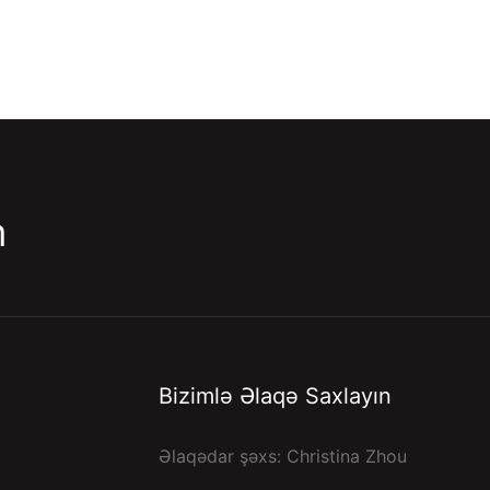
m
Bizimlə Əlaqə Saxlayın
Əlaqədar şəxs: Christina Zhou