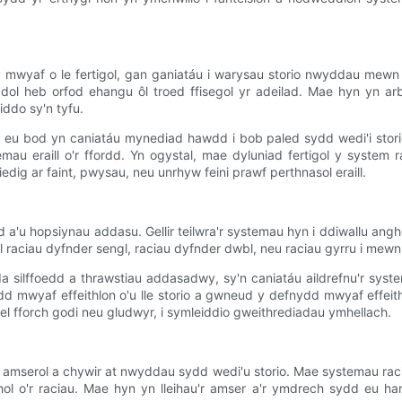
 y mwyaf o le fertigol, gan ganiatáu i warysau storio nwyddau mew
dol heb orfod ehangu ôl troed ffisegol yr adeilad. Mae hyn yn a
ddo sy'n tyfu.
eu bod yn caniatáu mynediad hawdd i bob paled sydd wedi'i storio
au eraill o'r ffordd. Yn ogystal, mae dyluniad fertigol y system 
edig ar faint, pwysau, neu unrhyw feini prawf perthnasol eraill.
 a'u hopsiynau addasu. Gellir teilwra'r systemau hyn i ddiwallu an
l raciau dyfnder sengl, raciau dyfnder dwbl, neu raciau gyrru i mewn
a silffoedd a thrawstiau addasadwy, sy'n caniatáu aildrefnu'r syst
 mwyaf effeithlon o'u lle storio a gwneud y defnydd mwyaf effeithl
el fforch godi neu gludwyr, i symleiddio gweithrediadau ymhellach.
 amserol a chywir at nwyddau sydd wedi'u storio. Mae systemau rac
chol o'r raciau. Mae hyn yn lleihau'r amser a'r ymdrech sydd eu h