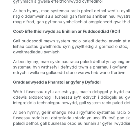
gyflymach a gwella effeithlonrwydd cyffredinol.
Ar ben hynny, mae systemau racio paledi dethol wedi'u cynllu
risg o ddamweiniau a achosir gan fannau anniben neu rwystr
rhag difrod, gan gyfrannu ymhellach at amgylchedd gwaith d
Cost-Effeithiolrwydd ac Enillion ar Fuddsoddiad (ROI)
Gall buddsoddi mewn system racio paledi dethol arwain at a
leihau costau gweithredu sy'n gysylltiedig â gormod o stoc,
gweithrediadau symlach.
Ar ben hynny, mae systemau racio paledi dethol yn cynnig eni
systemau hyn wrthsefyll defnydd trwm a pharhau i gyflawni 
edrych i wella eu galluoedd storio warws heb wario ffortiwn.
Graddadwyedd a Pharatoi ar gyfer y Dyfodol
Wrth i fusnesau dyfu ac esblygu, mae'n debygol y bydd e
ddewis ardderchog i fusnesau sy'n edrych i ddiogelu eu gwe
integreiddio technolegau newydd, gall system racio paled de
Ar ben hynny, gellir ehangu neu ailgyflunio systemau racio
fusnesau raddio eu datrysiadau storio yn unol â'u twf, gan 
paledi dethol, gall busnesau osod eu hunain ar gyfer llwyddi