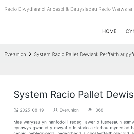
Racio Diwydiannol Arloesol & Datrysiadau Racio Warws ar g
HOME
CY
Everunion
System Racio Pallet Dewisol: Perffaith ar g
System Racio Pallet Dewis
2025-08-19
Everunion
368
Mae warysau yn hanfodol i redeg llawer o fusnesau'n esmwy
cynnwys gwneud y mwyaf o le storio a sicrhau mynediad h
cynnig hyblygrwydd, hygyrchedd a chost-effeithiolrwydd. B