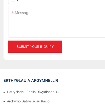
Message
SUBMIT YOUR INQUIRY
ERTHYGLAU A ARGYMHELLIR
Datrysiadau Raclio Diwydiannol Gorau Ar Gyfer Rheoli Warws Eff
Archwilio Datrysiadau Racio Storio Effeithiol Ar Gyfer Pob Diwyd