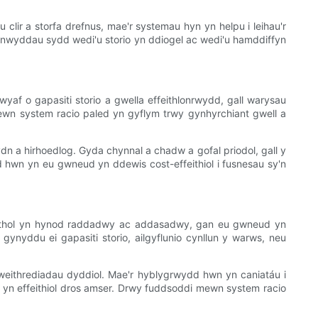
clir a storfa drefnus, mae'r systemau hyn yn helpu i leihau'r
 nwyddau sydd wedi'u storio yn ddiogel ac wedi'u hamddiffyn
af o gapasiti storio a gwella effeithlonrwydd, gall warysau
 mewn system racio paled yn gyflym trwy gynhyrchiant gwell a
dn a hirhoedlog. Gyda chynnal a chadw a gofal priodol, gall y
 hwn yn eu gwneud yn ddewis cost-effeithiol i fusnesau sy'n
 dethol yn hynod raddadwy ac addasadwy, gan eu gwneud yn
ynyddu ei gapasiti storio, ailgyflunio cynllun y warws, neu
 weithrediadau dyddiol. Mae'r hyblygrwydd hwn yn caniatáu i
c yn effeithiol dros amser. Drwy fuddsoddi mewn system racio