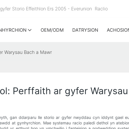
yfer Storio Effeithlon Ers 2005 - Everunion
Raclio
NHYRCHION
OEM/ODM
DATRYSION
ACHOSIO
yfer Warysau Bach a Mawr
ol: Perffaith ar gyfer Warysa
th, gan ddarparu lle storio ar gyfer nwyddau cyn iddynt gael eu
awdd at gynhyrchion. Mae systemau racio paledi dethol yn atebi
ydd yr erthygl hon yn ymchwilio i fanteision a nodweddion system