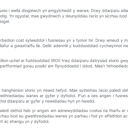
nio i wella diogelwch yn amgylchedd y warws. Drwy ddarparu eiliau 
edig. Yn ogystal, mae gwydnwch y deunyddiau racio yn sicrhau bod
iogel.
rbedion cost sylweddol i fusnesau yn y tymor hir. Drwy wneud y mwy
 llafur a gwastraffu lle. Gellir adennill y buddsoddiad cychwynnol
llion uchel ar fuddsoddiad (ROI) trwy ddarparu datrysiad storio gwy
perfformiad gorau posibl am flynyddoedd i ddod. Mae'r hirhoedledd
u hanghenion storio yn newid hefyd. Mae systemau racio paledi
ithrediadau warws ar gyfer y dyfodol. P'un a oes angen i fusnes g
thol ddarparu ar gyfer y newidiadau hyn yn hawdd.
 paledi dethol heb yr angen am adnewyddiadau costus na tharfu ar
sicrhau bod eu gweithrediadau warws yn parhau i fod yn effeithlon a
ant ac ehangu yn y dyfodol.