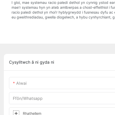
I gloi, mae systemau racio paledi dethol yn cynnig ystod ea
mae'r systemau hyn yn ateb amlbwrpas a chost-effeithiol i f
racio paledi dethol yn rhoi'r hyblygrwydd i fusnesau dyfu a
eu gweithrediadau, gwella diogelwch, a hybu cynhyrchiant, ga
Cysylltwch â ni gyda ni
Alwai
Ffôn/whatsapp
Rhathellem