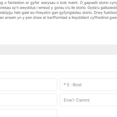
ng o fanteision ar gyfer warysau o bob maint. O gapasiti storio c
usnesau sy'n awyddus i wneud y gorau o'u lle storio. Gyda'u galluo
c esblygu heb gael eu rhwystro gan gyfyngiadau storio. Drwy fuddso
n arwain yn y pen draw at berfformiad a llwyddiant cyffredinol gwel
E -bost
Enw'r Cwmni