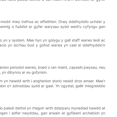
n modd mwy trefnus ac effeithlon. Drwy ddefnyddio uchder y
rbennig o fuddiol ar gyfer warysau sydd wedi'u cyfyngu gan
 yn y system. Mae hyn yn golygu y gall staff warws leoli ac
racio yn sicrhau bod y gofod warws yn cael ei ddefnyddio'n
ghenion penodol warws, boed o ran maint, capasiti pwysau, neu
, yn dibynnu ar eu gofynion.
em yn hawdd wrth i anghenion storio newid dros amser. Mae'r
on o'r adnoddau sydd ar gael. Yn ogystal, gellir integreiddio
io paledi dethol yn rhagori wrth ddarparu mynediad hawdd at
angen i adfer nwyddau, gan arwain at gyflawni archebion yn