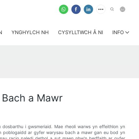
N
YNGHYLCH NH
CYSYLLTWCH Â NI
INFO
u Bach a Mawr
 dosbarthu i gwsmeriaid. Mae rheoli warws yn effeithlon yn
on poblogaidd ar gyfer warysau bach a mawr gan eu bod yn
au racio paledi dethol a sut maen nhw'n berffaith ar gyfer