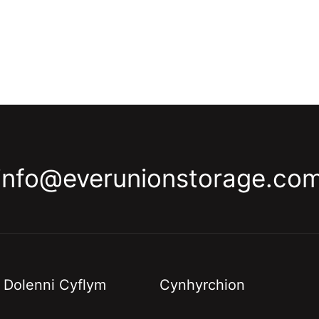
info@everunionstorage.co
Dolenni Cyflym
Cynhyrchion