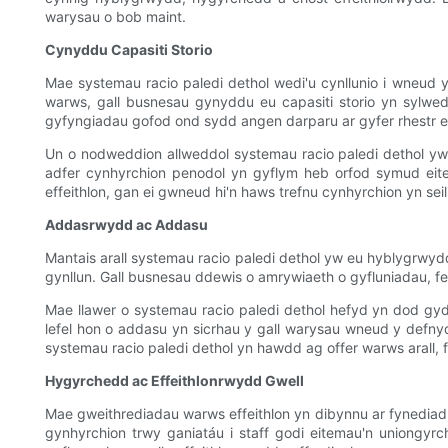
warysau o bob maint.
Cynyddu Capasiti Storio
Mae systemau racio paledi dethol wedi'u cynllunio i wneud
warws, gall busnesau gynyddu eu capasiti storio yn sylwed
gyfyngiadau gofod ond sydd angen darparu ar gyfer rhestr ei
Un o nodweddion allweddol systemau racio paledi dethol yw 
adfer cynhyrchion penodol yn gyflym heb orfod symud eitem
effeithlon, gan ei gwneud hi'n haws trefnu cynhyrchion yn seili
Addasrwydd ac Addasu
Mantais arall systemau racio paledi dethol yw eu hyblygrwydd
gynllun. Gall busnesau ddewis o amrywiaeth o gyfluniadau, fe
Mae llawer o systemau racio paledi dethol hefyd yn dod gyd
lefel hon o addasu yn sicrhau y gall warysau wneud y defnydd
systemau racio paledi dethol yn hawdd ag offer warws arall, f
Hygyrchedd ac Effeithlonrwydd Gwell
Mae gweithrediadau warws effeithlon yn dibynnu ar fynediad
gynhyrchion trwy ganiatáu i staff godi eitemau'n uniongyr