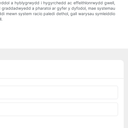
ynyddol a hyblygrwydd i hygyrchedd ac effeithlonrwydd gwell,
edd graddadwyedd a pharatoi ar gyfer y dyfodol, mae systemau
ddi mewn system racio paledi dethol, gall warysau symleiddio
l.