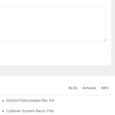
BLOG
Achosion
INFO
torio
Dyfodol Datrysiadau Rac Pallet: Tueddiadau Ac Arloesiadau
Cyflenwr System Racio: Ffactorau Allweddol Ar Gyfer Dewis Y Pa