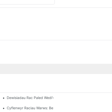
Dewisiadau Rac Paled Wedi'u Haddasu: Teilwra Eich Anghenion S
eithlon
iant
Cyflenwyr Raciau Warws: Beth I Chwilio Amdano