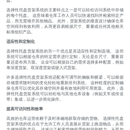
益。
选择性托盘货架系统的主要特点之一是可以轻松访问系统中存储
的每个托盘。 这意味着仓库工作人员可以快速找到并检索特定产
品，而无需移开其他物品。 此外，货架系统的垂直设计确保仓库
空间得到有效利用，从而更容易根据尺寸、重量或任何其他相关
标准组织产品。
适应性和定制化
选择性托盘货架系统的另一个优点是其适应性和定制选项。 这些
系统可以根据仓库的特定需求进行定制，无论是在尺寸、重量容
量还是布局方面。 企业可以根据自己的需求选择多种配置，例如
单深度货架、双深度货架或驶入式货架。
许多选择性托盘货架系统还配有可调节的搁板和横梁，可以根据
存储需求随时间的变化轻松地重新排列系统。 这种程度的定制确
保仓库可以优化其存储空间并最有效地利用可用资源。 此外，选
择性托盘货架系统可以轻松地与其他仓库设备（例如叉车或传送
带）集成，以进一步简化操作。
提高可访问性和效率
高效的仓库运营依赖于及时准确地获取存储的货物。 选择性托盘
货架系统的优点在于允许工作人员直接从货架上挑选物品，从而
方便地获取产品。 这减少了检索货物所需的时间和精力，从而加