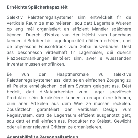
Erhéichte Späicherkapazitéit
Selektiv Palettenregalsystemer sinn entwéckelt fir de
vertikale Raum ze maximéieren, sou datt Lagerhale Wueren
op eng méi organiséiert an effizient Manéier späichere
kënnen. Duerch d'Notze vun der Héicht vum Lagerhaus
kënnen d'Betriber hir Lagerkapazitéit däitlech erhéijen, ouni
de physesche Foussofdrock vum Gebai auszebauen. Dëst
ass besonnesch virdeelhaft fir Lagerhaiser, déi duerch
Plazbeschränkungen limitéiert sinn, awer e wuessenden
Inventar mussen empfänken.
Ee vun den Haaptmerkmale vu selektive
Palettenregalsystemer ass, datt se en einfachen Zougang zu
all Palette erméiglechen, déi am System gelagert ass. Dëst
bedeit, datt d'Mataarbechter vum Lager spezifesch
Produkter séier lokaliséiere kënnen a recuperéiere kënnen,
ouni aner Artikelen aus dem Wee ze mussen réckelen.
Zousätzlech garantéiert den vertikalen Design vum
Regalsystem, datt de Lagerraum effizient ausgenotzt gëtt,
sou datt et méi einfach ass, Produkter no Gréisst, Gewiicht
oder all aner relevant Critèren ze organiséieren.
Adaptabilitéit a Personnalisatioun