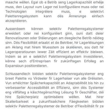
maache wëllen. Egal ob e Betrib seng Lagerkapazitéit erhéije
muss, den Layout vum Lager nei konfiguréiere muss oder nei
Technologien integréiere muss, e selektivt
Palettenregalsystem kann dës Ännerunge einfach
akzeptéieren.
Ausserdeem kënnen selektiv Palettenregalsystemer
erweidert oder nei konfiguréiert ginn, ouni datt deier
Renovatiounen oder Stéierungen am deegleche Betrib néideg
sinn. Dës Flexibilitéit erlaabt et de Betriber, hir Lagerléisungen
am Aklang mat hirem Wuesstem ze skaléieren, sou datt hir
Lageroperatiounen iwwer Zäit effizient an effektiv bleiwen.
Indem se an e selektivt Palettenregalsystem investéieren,
kënne sech d'Entreprisen fir zukünftegen Erfolleg an
Expansioun positionéieren.
Schlussendlech bidden selektiv Palettenregalsystemer eng
breet Palette vu Virdeeler fir Lagerhaiser vun alle Gréissten.
Vun erhéichter Späicherkapazitéit an Adaptabilitéit bis hin zu
verbesserter Accessibilitéit an Effizienz, sinn dës Systemer
eng villfälteg a käschtegënschteg Léisung fir Geschäfter, déi
hire Späicherplatz optimiséiere wëllen. Mat hirer
Skalierbarkeet a zukunftsséchere Fäegkeeten bidden
selektiv Palettenregalsystemer de Betriber d'Flexibilitéit fir ze