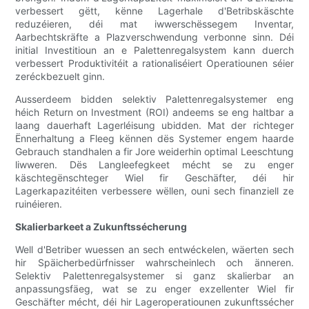
verbessert gëtt, kënne Lagerhale d'Betribskäschte
reduzéieren, déi mat iwwerschëssegem Inventar,
Aarbechtskräfte a Plazverschwendung verbonne sinn. Déi
initial Investitioun an e Palettenregalsystem kann duerch
verbessert Produktivitéit a rationaliséiert Operatiounen séier
zeréckbezuelt ginn.
Ausserdeem bidden selektiv Palettenregalsystemer eng
héich Return on Investment (ROI) andeems se eng haltbar a
laang dauerhaft Lagerléisung ubidden. Mat der richteger
Ënnerhaltung a Fleeg kënnen dës Systemer engem haarde
Gebrauch standhalen a fir Jore weiderhin optimal Leeschtung
liwweren. Dës Langleefegkeet mécht se zu enger
käschtegënschteger Wiel fir Geschäfter, déi hir
Lagerkapazitéiten verbessere wëllen, ouni sech finanziell ze
ruinéieren.
Skalierbarkeet a Zukunftssécherung
Well d'Betriber wuessen an sech entwéckelen, wäerten sech
hir Späicherbedürfnisser wahrscheinlech och änneren.
Selektiv Palettenregalsystemer si ganz skalierbar an
anpassungsfäeg, wat se zu enger exzellenter Wiel fir
Geschäfter mécht, déi hir Lageroperatiounen zukunftssécher