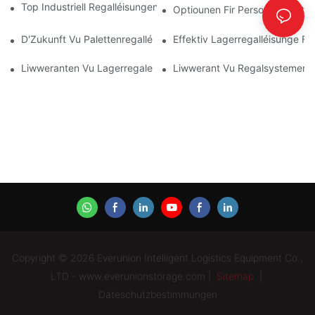
Top Industriell Regalléisungen Fir Effizient Lagermanagement
Optiounen Fir Personaliséiert 
D'Zukunft Vu Palettenregalléisungen: Trends An Innovatiounen
Effektiv Lagerregalléisunge Fi
Liwweranten Vu Lagerregaler: Op Wat Dir Oppasse Sollt
Liwwerant Vu Regalsystemer: S
Copyright © 2026 Everunion Intelligent Logistics Equipment Co.,
LTD - www.everunionstorage.com |
Sitemap
|
Dateschutzbestimmungen