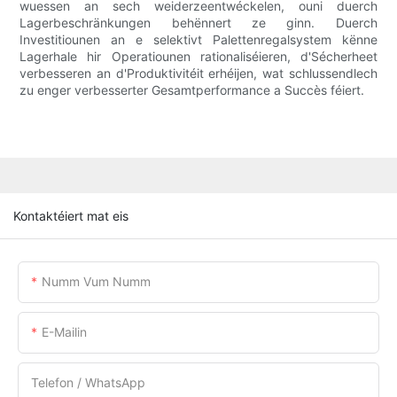
wuessen an sech weiderzeentwéckelen, ouni duerch
Lagerbeschränkungen behënnert ze ginn. Duerch
Investitiounen an e selektivt Palettenregalsystem kënne
Lagerhale hir Operatiounen rationaliséieren, d'Sécherheet
verbesseren an d'Produktivitéit erhéijen, wat schlussendlech
zu enger verbesserter Gesamtperformance a Succès féiert.
Kontaktéiert mat eis
Numm Vum Numm
E-Mailin
Telefon / WhatsApp