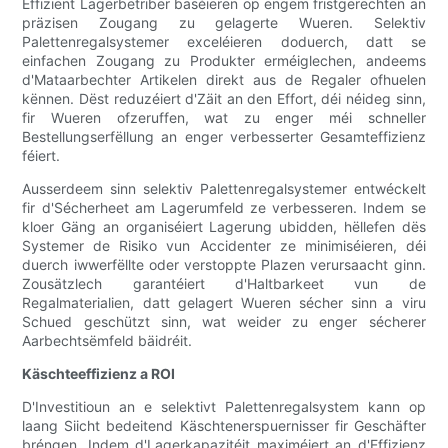
Effizient Lagerbetriber baséieren op engem fristgerechten an
präzisen Zougang zu gelagerte Wueren. Selektiv
Palettenregalsystemer exceléieren doduerch, datt se
einfachen Zougang zu Produkter erméiglechen, andeems
d'Mataarbechter Artikelen direkt aus de Regaler ofhuelen
kënnen. Dëst reduzéiert d'Zäit an den Effort, déi néideg sinn,
fir Wueren ofzeruffen, wat zu enger méi schneller
Bestellungserfëllung an enger verbesserter Gesamteffizienz
féiert.
Ausserdeem sinn selektiv Palettenregalsystemer entwéckelt
fir d'Sécherheet am Lagerumfeld ze verbesseren. Indem se
kloer Gäng an organiséiert Lagerung ubidden, hëllefen dës
Systemer de Risiko vun Accidenter ze minimiséieren, déi
duerch iwwerfëllte oder verstoppte Plazen verursaacht ginn.
Zousätzlech garantéiert d'Haltbarkeet vun de
Regalmaterialien, datt gelagert Wueren sécher sinn a viru
Schued geschützt sinn, wat weider zu enger sécherer
Aarbechtsëmfeld bäidréit.
Käschteeffizienz a ROI
D'Investitioun an e selektivt Palettenregalsystem kann op
laang Siicht bedeitend Käschtenerspuernisser fir Geschäfter
bréngen. Indem d'Lagerkapazitéit maximéiert an d'Effizienz