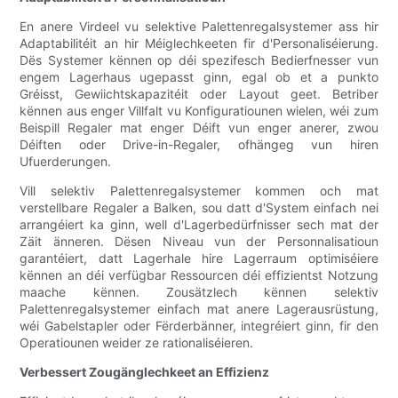
En anere Virdeel vu selektive Palettenregalsystemer ass hir
Adaptabilitéit an hir Méiglechkeeten fir d'Personaliséierung.
Dës Systemer kënnen op déi spezifesch Bedierfnesser vun
engem Lagerhaus ugepasst ginn, egal ob et a punkto
Gréisst, Gewiichtskapazitéit oder Layout geet. Betriber
kënnen aus enger Villfalt vu Konfiguratiounen wielen, wéi zum
Beispill Regaler mat enger Déift vun enger anerer, zwou
Déiften oder Drive-in-Regaler, ofhängeg vun hiren
Ufuerderungen.
Vill selektiv Palettenregalsystemer kommen och mat
verstellbare Regaler a Balken, sou datt d'System einfach nei
arrangéiert ka ginn, well d'Lagerbedürfnisser sech mat der
Zäit änneren. Dësen Niveau vun der Personnalisatioun
garantéiert, datt Lagerhale hire Lagerraum optimiséiere
kënnen an déi verfügbar Ressourcen déi effizientst Notzung
maache kënnen. Zousätzlech kënnen selektiv
Palettenregalsystemer einfach mat anere Lagerausrüstung,
wéi Gabelstapler oder Fërderbänner, integréiert ginn, fir den
Operatiounen weider ze rationaliséieren.
Verbessert Zougänglechkeet an Effizienz