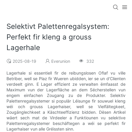
Selektivt Palettenregalsystem:
Perfekt fir kleng a grouss
Lagerhale
2025-08-19
Everunion
332
Lagerhale si essentiell fir de reibungslosen Oflaf vu ville
Betriber, well se Plaz fir Wueren ubidden, ier se un d'Clienten
verdeelt ginn. E Lager effizient ze verwalten ëmfaasst de
Maximum vun der Lagerfläche an dem Sécherstellen vun
engem einfachen Zougang zu de Produkter. Selektiv
Palettenregalsystemer si populär Léisunge fir souwuel kleng
wéi och grouss Lagerhaiser, well se Vielfältegkeet,
Zougänglechkeet a Käschteeffizienz bidden. Dësen Artikel
wäert sech mat de Virdeeler a Funktiounen vu selektive
Palettenregalsystemer beschäftegen a wéi se perfekt fir
Lagerhaiser vun alle Gréissten sinn.