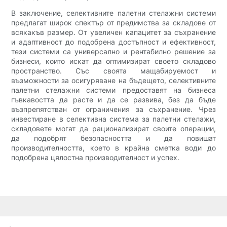
В заключение, селективните палетни стелажни системи
предлагат широк спектър от предимства за складове от
всякакъв размер. От увеличен капацитет за съхранение
и адаптивност до подобрена достъпност и ефективност,
тези системи са универсално и рентабилно решение за
бизнеси, които искат да оптимизират своето складово
пространство. Със своята мащабируемост и
възможности за осигуряване на бъдещето, селективните
палетни стелажни системи предоставят на бизнеса
гъвкавостта да расте и да се развива, без да бъде
възпрепятстван от ограничения за съхранение. Чрез
инвестиране в селективна система за палетни стелажи,
складовете могат да рационализират своите операции,
да подобрят безопасността и да повишат
производителността, което в крайна сметка води до
подобрена цялостна производителност и успех.