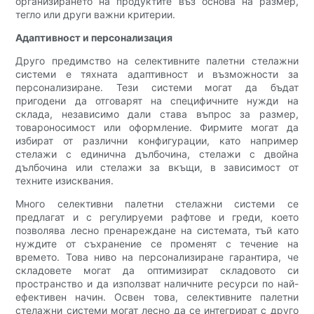
организирането на продуктите въз основа на размер,
тегло или други важни критерии.
Адаптивност и персонализация
Друго предимство на селективните палетни стелажни
системи е тяхната адаптивност и възможности за
персонализиране. Тези системи могат да бъдат
пригодени да отговарят на специфичните нужди на
склада, независимо дали става въпрос за размер,
товароносимост или оформление. Фирмите могат да
избират от различни конфигурации, като например
стелажи с единична дълбочина, стелажи с двойна
дълбочина или стелажи за вкъщи, в зависимост от
техните изисквания.
Много селективни палетни стелажни системи се
предлагат и с регулируеми рафтове и греди, което
позволява лесно пренареждане на системата, тъй като
нуждите от съхранение се променят с течение на
времето. Това ниво на персонализиране гарантира, че
складовете могат да оптимизират складовото си
пространство и да използват наличните ресурси по най-
ефективен начин. Освен това, селективните палетни
стелажни системи могат лесно да се интегрират с друго