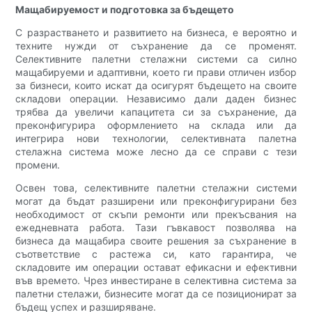
Мащабируемост и подготовка за бъдещето
С разрастването и развитието на бизнеса, е вероятно и
техните нужди от съхранение да се променят.
Селективните палетни стелажни системи са силно
мащабируеми и адаптивни, което ги прави отличен избор
за бизнеси, които искат да осигурят бъдещето на своите
складови операции. Независимо дали даден бизнес
трябва да увеличи капацитета си за съхранение, да
преконфигурира оформлението на склада или да
интегрира нови технологии, селективната палетна
стелажна система може лесно да се справи с тези
промени.
Освен това, селективните палетни стелажни системи
могат да бъдат разширени или преконфигурирани без
необходимост от скъпи ремонти или прекъсвания на
ежедневната работа. Тази гъвкавост позволява на
бизнеса да мащабира своите решения за съхранение в
съответствие с растежа си, като гарантира, че
складовите им операции остават ефикасни и ефективни
във времето. Чрез инвестиране в селективна система за
палетни стелажи, бизнесите могат да се позиционират за
бъдещ успех и разширяване.