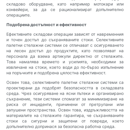
складово оборудване, като например мотокари или
конвейери, за да се рационализират допълнително
операциите.
Подобрена достъпност и ефективност
Ефективните складови операции зависят от навременния
и точен достъп до съхраняваните стоки. Селективните
палетни стелажни системи се отличават с осигуряването
на лесен достъп до продуктите, като позволяват на
персонала да взема артикули директно от стелажите.
Това намалява времето и усилията, необходими за
извличане на стоки, което води до по-бързо изпълнение
на поръчките и подобрена цялостна ефективност.
Освен това, селективните палетни стелажни системи са
проектирани да подобрят безопасността в складовата
среда. Чрез осигуряване на ясни пътеки и организирано
съхранение, тези системи спомагат за минимизиране на
риска от инциденти, причинени от претрупани или
запушени пространства. Освен това, издръжливостта на
материалите на стелажите гарантира, че съхраняваните
стоки са сигурни и защитени от повреди, което
допълнително допринася за безопасна работна среда.