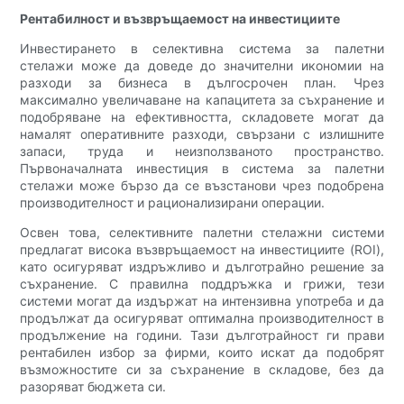
Рентабилност и възвръщаемост на инвестициите
Инвестирането в селективна система за палетни
стелажи може да доведе до значителни икономии на
разходи за бизнеса в дългосрочен план. Чрез
максимално увеличаване на капацитета за съхранение и
подобряване на ефективността, складовете могат да
намалят оперативните разходи, свързани с излишните
запаси, труда и неизползваното пространство.
Първоначалната инвестиция в система за палетни
стелажи може бързо да се възстанови чрез подобрена
производителност и рационализирани операции.
Освен това, селективните палетни стелажни системи
предлагат висока възвръщаемост на инвестициите (ROI),
като осигуряват издръжливо и дълготрайно решение за
съхранение. С правилна поддръжка и грижи, тези
системи могат да издържат на интензивна употреба и да
продължат да осигуряват оптимална производителност в
продължение на години. Тази дълготрайност ги прави
рентабилен избор за фирми, които искат да подобрят
възможностите си за съхранение в складове, без да
разоряват бюджета си.