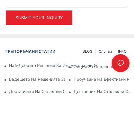
SUBMIT YOUR INQUIRY
ПРЕПОРЪЧАНИ СТАТИИ
BLOG
Случаи
INFO
Най-Добрите Решения За Индустриални Стелажи За Ефекти
Опции За Персонализирани 
Бъдещето На Решенията За Палетни Стелажи: Тенденции И
Проучване На Ефективни Ре
Доставчици На Складови Стелажи: Какво Да Търсите
Доставчик На Стелажни Сис