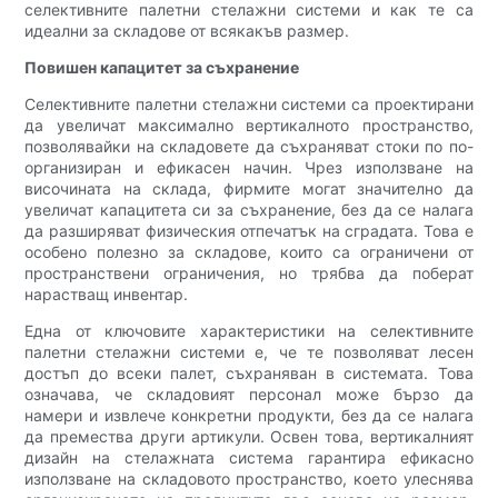
селективните палетни стелажни системи и как те са
идеални за складове от всякакъв размер.
Повишен капацитет за съхранение
Селективните палетни стелажни системи са проектирани
да увеличат максимално вертикалното пространство,
позволявайки на складовете да съхраняват стоки по по-
организиран и ефикасен начин. Чрез използване на
височината на склада, фирмите могат значително да
увеличат капацитета си за съхранение, без да се налага
да разширяват физическия отпечатък на сградата. Това е
особено полезно за складове, които са ограничени от
пространствени ограничения, но трябва да поберат
нарастващ инвентар.
Една от ключовите характеристики на селективните
палетни стелажни системи е, че те позволяват лесен
достъп до всеки палет, съхраняван в системата. Това
означава, че складовият персонал може бързо да
намери и извлече конкретни продукти, без да се налага
да премества други артикули. Освен това, вертикалният
дизайн на стелажната система гарантира ефикасно
използване на складовото пространство, което улеснява