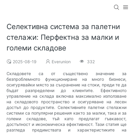
Селективна система за палетни
стелажи: Перфектна за малки и
големи складове
2025-08-19
Everunion
332
Складовете са от съществено значение за
безпроблемното функциониране на много бизнеси,
осигурявайки място за съхранение на стоки, преди те да
бъдат разпределени до клиентите. Ефективното
управление на склада включва максимално използване
на складовото пространство и осигуряване на лесен
достъп до продуктите. Селективните палетни стелажни
системи са популярни решения както за малки, така и за
големи складове, тъй като предлагат гъвкавост,
достъпност и икономическа ефективност. Тази статия ще
разгледа предимствата и характеристиките на