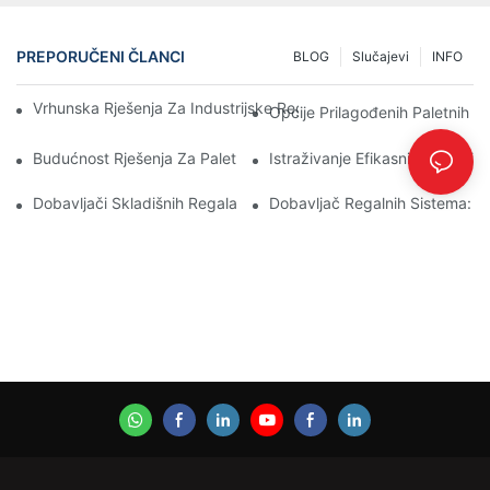
PREPORUČENI ČLANCI
BLOG
Slučajevi
INFO
Vrhunska Rješenja Za Industrijske Regale Za Efikasno Upravljan
Opcije Prilagođenih Paletnih R
Budućnost Rješenja Za Paletne Regale: Trendovi I Inovacije
Istraživanje Efikasnih Rješenja
Dobavljači Skladišnih Regala: Na Šta Treba Obratiti Pažnju
Dobavljač Regalnih Sistema: Kl