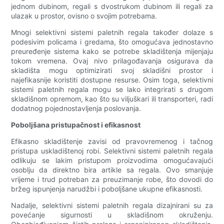
jednom dubinom, regali s dvostrukom dubinom ili regali za
ulazak u prostor, ovisno o svojim potrebama.
Mnogi selektivni sistemi paletnih regala također dolaze s
podesivim policama i gredama, što omogućava jednostavno
preuređenje sistema kako se potrebe skladištenja mijenjaju
tokom vremena. Ovaj nivo prilagođavanja osigurava da
skladišta mogu optimizirati svoj skladišni prostor i
najefikasnije koristiti dostupne resurse. Osim toga, selektivni
sistemi paletnih regala mogu se lako integrirati s drugom
skladišnom opremom, kao što su viljuškari ili transporteri, radi
dodatnog pojednostavljenja poslovanja.
Poboljšana pristupačnost i efikasnost
Efikasno skladištenje zavisi od pravovremenog i tačnog
pristupa uskladištenoj robi. Selektivni sistemi paletnih regala
odlikuju se lakim pristupom proizvodima omogućavajući
osoblju da direktno bira artikle sa regala. Ovo smanjuje
vrijeme i trud potreban za preuzimanje robe, što dovodi do
bržeg ispunjenja narudžbi i poboljšane ukupne efikasnosti.
Nadalje, selektivni sistemi paletnih regala dizajnirani su za
povećanje sigurnosti u skladišnom okruženju.