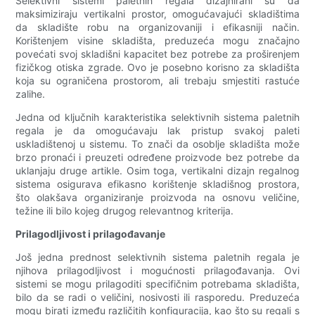
Selektivni sistemi paletnih regala dizajnirani su da
maksimiziraju vertikalni prostor, omogućavajući skladištima
da skladište robu na organizovaniji i efikasniji način.
Korištenjem visine skladišta, preduzeća mogu značajno
povećati svoj skladišni kapacitet bez potrebe za proširenjem
fizičkog otiska zgrade. Ovo je posebno korisno za skladišta
koja su ograničena prostorom, ali trebaju smjestiti rastuće
zalihe.
Jedna od ključnih karakteristika selektivnih sistema paletnih
regala je da omogućavaju lak pristup svakoj paleti
uskladištenoj u sistemu. To znači da osoblje skladišta može
brzo pronaći i preuzeti određene proizvode bez potrebe da
uklanjaju druge artikle. Osim toga, vertikalni dizajn regalnog
sistema osigurava efikasno korištenje skladišnog prostora,
što olakšava organiziranje proizvoda na osnovu veličine,
težine ili bilo kojeg drugog relevantnog kriterija.
Prilagodljivost i prilagođavanje
Još jedna prednost selektivnih sistema paletnih regala je
njihova prilagodljivost i mogućnosti prilagođavanja. Ovi
sistemi se mogu prilagoditi specifičnim potrebama skladišta,
bilo da se radi o veličini, nosivosti ili rasporedu. Preduzeća
mogu birati između različitih konfiguracija, kao što su regali s