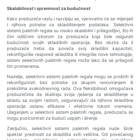
Skalabilnost i spremnost za budućnost
Kako preduzeća rastu i razvijaju se, vjerovatno će se mijenjati
i njihove potrebe za skladištenjem podataka. Selektivni
sistemi paletnih regala su visoko skalabilni i prilagodljivi, što ih
čini odličnim izborom za preduzeća koja žele osigurati
budućnost svojih skladišnih operacija. Bez obzira da li
preduzeće treba da poveća svoj skladišni kapacitet,
rekonfiguriše raspored skladišta ili integriše nove tehnologije,
sistem selektivnih paletnih regala može lako da se prilagodi
tim promenama.
Nadalje, selektivni sistemi paletnih regala mogu se proširiti ili
rekonfigurirati bez potrebe za skupim renoviranjem ili
prekidima svakodnevnog rada. Ova fleksibilnost omogućava
preduzećima da skaliraju svoja rješenja za skladištenje u
skladu sa svojim rastom, osiguravajući da njihove skladišne
operacije ostanu efikasne i efektivne tokom vremena.
Ulaganjem u selektivni sistem paletnih regala, preduzeća se
mogu pozicionirati za budući uspjeh i širenje.
Zaključno, selektivni sistemi paletnih regala nude širok
spektar prednosti za skladišta svih veličina. Od povećanog