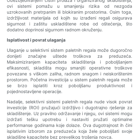
Obezbjeđivanjem čistih prolaza i organiziranog skladištenja,
ovi sistemi pomažu u smanjenju rizika od nezgoda
uzrokovanih pretrpanim ili blokiranim prostorima. Osim toga,
izdržljivost materijala od kojih su izrađeni regali osigurava
sigurnost i zaštitu uskladištene robe od oštećenja, što
dodatno doprinosi sigurnom radnom okruženju.
Isplativost i povrat ulaganja
Ulaganje u selektivni sistem paletnih regala može dugoročno
donijeti značajne uštede troškova za preduzeća.
Maksimiziranjem kapaciteta skladištenja i poboljšanjem
efikasnosti, skladišta mogu smanjiti operativne troškove
povezane s viškom zaliha, radnom snagom i neiskorištenim
prostorom. Početna investicija u sistem paletnih regala može
se brzo isplatiti kroz poboljšanu produktivnost i
pojednostavljene operacije.
Nadalje, selektivni sistemi paletnih regala nude visok povrat
investicije (ROI) pružajući izdržljivo i dugotrajno rješenje za
skladištenje. Uz pravilno održavanje i njegu, ovi sistemi mogu
izdržati tešku upotrebu i nastaviti pružati optimalne
performanse godinama koje dolaze. Ova dugotrajnost ih čini
isplativim izborom za preduzeća koja žele poboljšati svoje
skladišne kapacitete bez prevelikog trošenja novca.