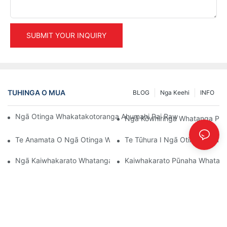
SUBMIT YOUR INQUIRY
TUHINGA O MUA
BLOG
Nga Keehi
INFO
Ngā Otinga Whakatakotoranga Ahumahi Pai Rawa Atu Mō Te W
Ngā Kōwhiringa Whatanga Papa 
Te Anamata O Ngā Otinga Whatanga Papa: Ngā Auahatanga 
Te Tūhura I Ngā Otinga Whai 
Ngā Kaiwhakarato Whatanga Whare Putunga: Ngā Mea Hei Ra
Kaiwhakarato Pūnaha Whatanga