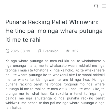
Pūnaha Racking Pallet Whiriwhiri:
He tino pai mo nga whare putunga
iti me te rahi
2025-08-19
Everunion
332
Ko nga whare putunga he mea nui kia pai te whakahaere o
nga umanga maha, me te whakarato waahi rokiroki mo nga
taonga i mua i te tohatoha ki nga kaihoko. Ko te whakahaere
pai i te whare putunga ko te whakanui ake i te waahi rokiroki
me te whakarite kia ngawari te uru ki nga hua. Ko nga
punaha racking pallet he rongoa rongonui mo nga whare
putunga iti me te rahi na te mea e tuku ana i te whai kiko, te
urunga me te whai hua. Ka rukuhia e tenei tuhinga nga
painga me nga ahuatanga o nga punaha racking pallet
whiriwhiri me pehea te tino pai mo nga whare putunga o nga
rahi katoa.