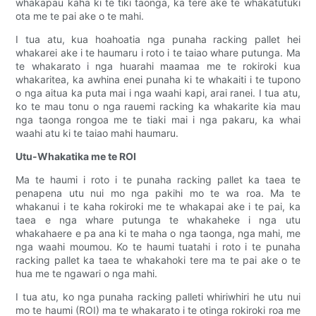
whakapau kaha ki te tiki taonga, ka tere ake te whakatutuki
ota me te pai ake o te mahi.
I tua atu, kua hoahoatia nga punaha racking pallet hei
whakarei ake i te haumaru i roto i te taiao whare putunga. Ma
te whakarato i nga huarahi maamaa me te rokiroki kua
whakaritea, ka awhina enei punaha ki te whakaiti i te tupono
o nga aitua ka puta mai i nga waahi kapi, arai ranei. I tua atu,
ko te mau tonu o nga rauemi racking ka whakarite kia mau
nga taonga rongoa me te tiaki mai i nga pakaru, ka whai
waahi atu ki te taiao mahi haumaru.
Utu-Whakatika me te ROI
Ma te haumi i roto i te punaha racking pallet ka taea te
penapena utu nui mo nga pakihi mo te wa roa. Ma te
whakanui i te kaha rokiroki me te whakapai ake i te pai, ka
taea e nga whare putunga te whakaheke i nga utu
whakahaere e pa ana ki te maha o nga taonga, nga mahi, me
nga waahi moumou. Ko te haumi tuatahi i roto i te punaha
racking pallet ka taea te whakahoki tere ma te pai ake o te
hua me te ngawari o nga mahi.
I tua atu, ko nga punaha racking palleti whiriwhiri he utu nui
mo te haumi (ROI) ma te whakarato i te otinga rokiroki roa me