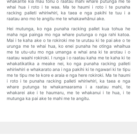
whakarite kia mau tonu o raatau mahi whare putunga me te
whai hua i roto i te waa. Ma te haumi i roto i te punaha
racking palleti whiriwhiri, ka taea e nga pakihi te tuu i a
raatau ano mo te angitu me te whakawhānui ake.
Hei mutunga, ko nga punaha racking pallet kua tohua he
maha nga painga mo nga whare putunga o nga rahi katoa.
Mai i te kaha ake o te rokiroki me te urutau ki te pai ake o te
urunga me te whai hua, ko enei punaha he otinga whaihua
me te utu-utu mo nga umanga e whai ana ki te arotau i o
raatau waahi rokiroki. I runga i o raatau kaha me te kaha ki te
whakatikatika a meake nei, ko nga punaha racking palleti
whiriwhiri e whakarato ana i nga pakihi ki te ngawari ki te tipu
me te tipu me te kore e araia e nga here rokiroki. Ma te haumi
i roto i te punaha racking palleti whiriwhiri, ka taea e nga
whare putunga te whakamaarama i a raatau mahi, te
whakarei ake i te haumaru, me te whakanui i te hua, i te
mutunga ka pai ake te mahi me te angitu.