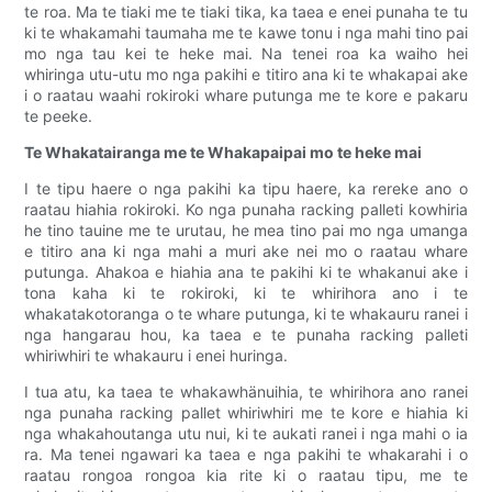
te roa. Ma te tiaki me te tiaki tika, ka taea e enei punaha te tu
ki te whakamahi taumaha me te kawe tonu i nga mahi tino pai
mo nga tau kei te heke mai. Na tenei roa ka waiho hei
whiringa utu-utu mo nga pakihi e titiro ana ki te whakapai ake
i o raatau waahi rokiroki whare putunga me te kore e pakaru
te peeke.
Te Whakatairanga me te Whakapaipai mo te heke mai
I te tipu haere o nga pakihi ka tipu haere, ka rereke ano o
raatau hiahia rokiroki. Ko nga punaha racking palleti kowhiria
he tino tauine me te urutau, he mea tino pai mo nga umanga
e titiro ana ki nga mahi a muri ake nei mo o raatau whare
putunga. Ahakoa e hiahia ana te pakihi ki te whakanui ake i
tona kaha ki te rokiroki, ki te whirihora ano i te
whakatakotoranga o te whare putunga, ki te whakauru ranei i
nga hangarau hou, ka taea e te punaha racking palleti
whiriwhiri te whakauru i enei huringa.
I tua atu, ka taea te whakawhänuihia, te whirihora ano ranei
nga punaha racking pallet whiriwhiri me te kore e hiahia ki
nga whakahoutanga utu nui, ki te aukati ranei i nga mahi o ia
ra. Ma tenei ngawari ka taea e nga pakihi te whakarahi i o
raatau rongoa rongoa kia rite ki o raatau tipu, me te