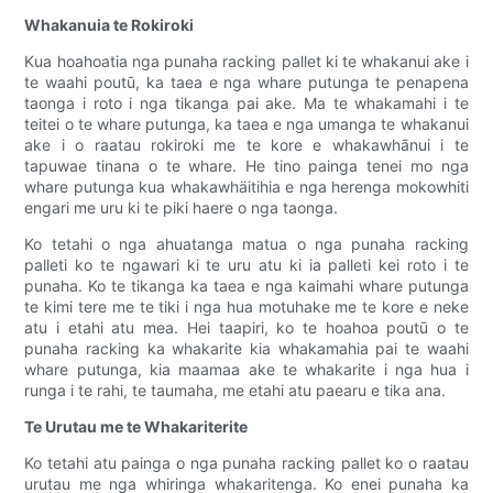
Whakanuia te Rokiroki
Kua hoahoatia nga punaha racking pallet ki te whakanui ake i
te waahi poutū, ka taea e nga whare putunga te penapena
taonga i roto i nga tikanga pai ake. Ma te whakamahi i te
teitei o te whare putunga, ka taea e nga umanga te whakanui
ake i o raatau rokiroki me te kore e whakawhānui i te
tapuwae tinana o te whare. He tino painga tenei mo nga
whare putunga kua whakawhäitihia e nga herenga mokowhiti
engari me uru ki te piki haere o nga taonga.
Ko tetahi o nga ahuatanga matua o nga punaha racking
palleti ko te ngawari ki te uru atu ki ia palleti kei roto i te
punaha. Ko te tikanga ka taea e nga kaimahi whare putunga
te kimi tere me te tiki i nga hua motuhake me te kore e neke
atu i etahi atu mea. Hei taapiri, ko te hoahoa poutū o te
punaha racking ka whakarite kia whakamahia pai te waahi
whare putunga, kia maamaa ake te whakarite i nga hua i
runga i te rahi, te taumaha, me etahi atu paearu e tika ana.
Te Urutau me te Whakariterite
Ko tetahi atu painga o nga punaha racking pallet ko o raatau
urutau me nga whiringa whakaritenga. Ko enei punaha ka