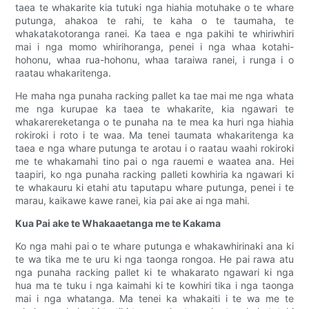
taea te whakarite kia tutuki nga hiahia motuhake o te whare
putunga, ahakoa te rahi, te kaha o te taumaha, te
whakatakotoranga ranei. Ka taea e nga pakihi te whiriwhiri
mai i nga momo whirihoranga, penei i nga whaa kotahi-
hohonu, whaa rua-hohonu, whaa taraiwa ranei, i runga i o
raatau whakaritenga.
He maha nga punaha racking pallet ka tae mai me nga whata
me nga kurupae ka taea te whakarite, kia ngawari te
whakarereketanga o te punaha na te mea ka huri nga hiahia
rokiroki i roto i te waa. Ma tenei taumata whakaritenga ka
taea e nga whare putunga te arotau i o raatau waahi rokiroki
me te whakamahi tino pai o nga rauemi e waatea ana. Hei
taapiri, ko nga punaha racking palleti kowhiria ka ngawari ki
te whakauru ki etahi atu taputapu whare putunga, penei i te
marau, kaikawe kawe ranei, kia pai ake ai nga mahi.
Kua Pai ake te Whakaaetanga me te Kakama
Ko nga mahi pai o te whare putunga e whakawhirinaki ana ki
te wa tika me te uru ki nga taonga rongoa. He pai rawa atu
nga punaha racking pallet ki te whakarato ngawari ki nga
hua ma te tuku i nga kaimahi ki te kowhiri tika i nga taonga
mai i nga whatanga. Ma tenei ka whakaiti i te wa me te