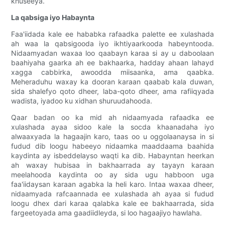
khuseeya.
La qabsiga iyo Habaynta
Faa'iidada kale ee hababka rafaadka palette ee xulashada
ah waa la qabsigooda iyo ikhtiyaarkooda habeyntooda.
Nidaamyadan waxaa loo qaabayn karaa si ay u daboolaan
baahiyaha gaarka ah ee bakhaarka, hadday ahaan lahayd
xagga cabbirka, awoodda miisaanka, ama qaabka.
Meheraduhu waxay ka dooran karaan qaabab kala duwan,
sida shalefyo qoto dheer, laba-qoto dheer, ama rafiiqyada
wadista, iyadoo ku xidhan shuruudahooda.
Qaar badan oo ka mid ah nidaamyada rafaadka ee
xulashada ayaa sidoo kale la socda khaanadaha iyo
alwaaxyada la hagaajin karo, taas oo u oggolaanaysa in si
fudud dib loogu habeeyo nidaamka maaddaama baahida
kaydinta ay isbeddelayso waqti ka dib. Habayntan heerkan
ah waxay hubisaa in bakhaarrada ay tayayn karaan
meelahooda kaydinta oo ay sida ugu habboon uga
faa'iidaysan karaan agabka la heli karo. Intaa waxaa dheer,
nidaamyada rafcaannada ee xulashada ah ayaa si fudud
loogu dhex dari karaa qalabka kale ee bakhaarrada, sida
fargeetoyada ama gaadiidleyda, si loo hagaajiyo hawlaha.