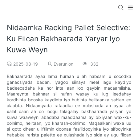
Nidaamka Racking Pallet Selective:
Ku Fiican Bakhaarada Yaryar Iyo
Kuwa Weyn
2025-08-19
Everunion
332
Bakhaarrada ayaa lama huraan u ah habsami u socodka
ganacsiyada badan, iyagoo siinaya meel lagu kaydiyo
badeecadaha ka hor inta aan loo qaybin macaamiisha.
Maareynta bakhaar si hufan waxay ku lug leedahay
kordhinta booska kaydinta iyo hubinta helitaanka sahlan ee
alaabta. Nidaamyada rafaadka ee xulashada ah ayaa ah
xalal caan ah oo loogu talagalay bakhaarrada yaryar iyo
kuwa waaweyn labadaba maaddaama ay bixiyaan wax-ku-
oolnimo, helitaan, iyo kharash-oolnimo. Maqaalkani waxa uu
si qoto dheer u iftiimin doonaa faa'iidooyinka iyo sifooyinka
hababka rarista palette ee xulashada iyo sida ay ugu fiican