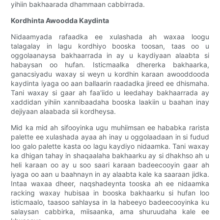
yihiin bakhaarada dhammaan cabbirrada.
Kordhinta Awoodda Kaydinta
Nidaamyada rafaadka ee xulashada ah waxaa loogu
talagalay in lagu kordhiyo booska toosan, taas oo u
oggolaanaysa bakhaarrada in ay u kaydiyaan alaabta si
habaysan oo hufan. Isticmaalka dhererka bakhaarka,
ganacsiyadu waxay si weyn u kordhin karaan awooddooda
kaydinta iyaga oo aan ballaarin raadadka jireed ee dhismaha.
Tani waxay si gaar ah faa'iido u leedahay bakhaarrada ay
xaddidan yihiin xannibaadaha booska laakiin u baahan inay
dejiyaan alaabada sii kordheysa.
Mid ka mid ah sifooyinka ugu muhiimsan ee hababka rarista
palette ee xulashada ayaa ah inay u oggolaadaan in si fudud
loo galo palette kasta oo lagu kaydiyo nidaamka. Tani waxay
ka dhigan tahay in shaqaalaha bakhaarku ay si dhakhso ah u
heli karaan oo ay u soo saari karaan badeecooyin gaar ah
iyaga oo aan u baahnayn in ay alaabta kale ka saaraan jidka.
Intaa waxaa dheer, naqshadeynta tooska ah ee nidaamka
racking waxay hubisaa in booska bakhaarku si hufan loo
isticmaalo, taasoo sahlaysa in la habeeyo badeecooyinka ku
salaysan cabbirka, miisaanka, ama shuruudaha kale ee