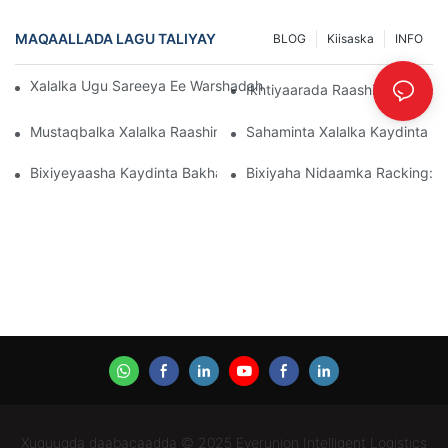
MAQAALLADA LAGU TALIYAY
BLOG
Kiisaska
INFO
Xalalka Ugu Sareeya Ee Warshadaha Ee Maareynta Kaydka Wax
Ikhtiyaarada Raashinka Palle
Mustaqbalka Xalalka Raashinka Pallet: Isbeddellada Iyo Hal-Ab
Sahaminta Xalalka Kaydinta K
Bixiyeyaasha Kaydinta Bakhaarka: Waxa La Raadinayo
Bixiyaha Nidaamka Racking:
Xuquuqda daabacaadda © 2025 Everunion Intelligent Logistics