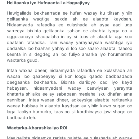
Helitaanka iyo Hufnaanta La Hagaajiyay
Hawlgallada bakhaarrada ee hufan waxay ku tiirsan yihiin
gelitaanka waqtiga saxda ah ee alaabta kaydsan.
Nidaamyada rafaadka ee xulashada ah ayaa aad uga
sarreeya bixinta gelitaanka sahlan ee alaabta iyaga oo u
oggolaanaya shaqaalaha in ay si toos ah alaabta uga soo
qaataan rafaadka. Tani waxay yaraynaysaa wakhtiga iyo
dadaalka loo baahan yahay si loo soo saaro alaabta, taasoo
keenta in si degdeg ah loo fuliyo amarka iyo horumarinta
waxtarka guud.
Intaa waxaa dheer, nidaamyada rafaadka ee xulashada ah
waxaa loo qaabeeyey si kor loogu qaado badbaadada
deegaanka bakhaarka. Bixinta dariiqyo cad iyo kayd
habaysan, nidaamyadani waxay caawiyaan yaraynta
khatarta shilalka ee ay sababaan meelaha isku dhafan ama
xanniban. Intaa waxaa dheer, adkeysiga alaabta raritaanku
waxay hubisaa in alaabta kaydsan ay yihiin kuwo sugan oo
laga ilaaliyo burburka, taas oo sii kordhinaysa jawi shaqo oo
badbaado leh.
Waxtarka-kharashka iyo ROI
Maalgelinta nidaamka rarista palette ee xulashada ah waxay