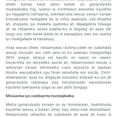
dhalin kartaa kayd qiimo badan oo ganacsiyada
mustaqbalka fog. Iyadoo la kordhinayo awoodda kaydinta
iyo hagaajinta hufnaanta, bakhaarrada waxay yareyn karaan
kharashyada hawlgalka ee la xiriira alaabada xad-dhaafka
ah, shaqada, iyo meelaha qashinka ah. Maalgelinta bilawga
ah ee nidaamka rarista palette-ka si degdeg ah ayaa dib
loogu soo celin karaa iyada oo la wanaajiyey wax soo saarka
iyo hawlgallada la habeeyey.
Intaa waxaa dheer, nidaamyada racking pallet ee xulashada
waxay bixiyaan soo celin sare oo ku saabsan maalgashiga
(ROI) iyagoo siinaya xal kaydin oo waara oo waara.
Dayactirka iyo daryeelka saxda ah, nidaamyadani waxay u
adkeysan karaan isticmaalka culus waxayna sii wadaan
bixinta waxqabadka ugu fiican sanadaha soo socda. Cimri-
dheeraantan ayaa ka dhigaysa doorasho kharash-ku-ool ah
ganacsiyada raadinaya inay horumariyaan awooddooda
kaydinta bakhaarka iyaga oo aan jabin bangiga.
Miisaanka iyo caddaynta mustaqbalka
Marka ganacsiyadu koraan oo ay horumaraan, baahidooda
kaydinta waxay u badan tahay inay sidoo kale isbeddelaan.
Nidaamyada rafaadka ee xulashada ah ayaa ah kuwo la