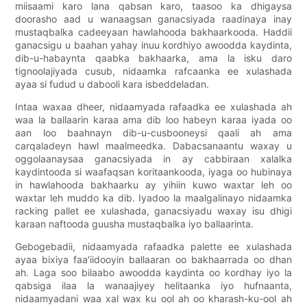
miisaami karo lana qabsan karo, taasoo ka dhigaysa
doorasho aad u wanaagsan ganacsiyada raadinaya inay
mustaqbalka cadeeyaan hawlahooda bakhaarkooda. Haddii
ganacsigu u baahan yahay inuu kordhiyo awoodda kaydinta,
dib-u-habaynta qaabka bakhaarka, ama la isku daro
tignoolajiyada cusub, nidaamka rafcaanka ee xulashada
ayaa si fudud u dabooli kara isbeddeladan.
Intaa waxaa dheer, nidaamyada rafaadka ee xulashada ah
waa la ballaarin karaa ama dib loo habeyn karaa iyada oo
aan loo baahnayn dib-u-cusbooneysi qaali ah ama
carqaladeyn hawl maalmeedka. Dabacsanaantu waxay u
oggolaanaysaa ganacsiyada in ay cabbiraan xalalka
kaydintooda si waafaqsan koritaankooda, iyaga oo hubinaya
in hawlahooda bakhaarku ay yihiin kuwo waxtar leh oo
waxtar leh muddo ka dib. Iyadoo la maalgalinayo nidaamka
racking pallet ee xulashada, ganacsiyadu waxay isu dhigi
karaan naftooda guusha mustaqbalka iyo ballaarinta.
Gebogebadii, nidaamyada rafaadka palette ee xulashada
ayaa bixiya faa'iidooyin ballaaran oo bakhaarrada oo dhan
ah. Laga soo bilaabo awoodda kaydinta oo kordhay iyo la
qabsiga ilaa la wanaajiyey helitaanka iyo hufnaanta,
nidaamyadani waa xal wax ku ool ah oo kharash-ku-ool ah