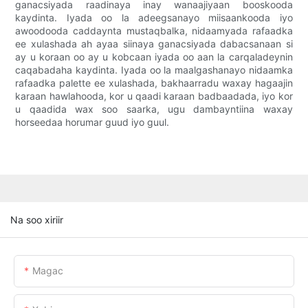
ganacsiyada raadinaya inay wanaajiyaan booskooda
kaydinta. Iyada oo la adeegsanayo miisaankooda iyo
awoodooda caddaynta mustaqbalka, nidaamyada rafaadka
ee xulashada ah ayaa siinaya ganacsiyada dabacsanaan si
ay u koraan oo ay u kobcaan iyada oo aan la carqaladeynin
caqabadaha kaydinta. Iyada oo la maalgashanayo nidaamka
rafaadka palette ee xulashada, bakhaarradu waxay hagaajin
karaan hawlahooda, kor u qaadi karaan badbaadada, iyo kor
u qaadida wax soo saarka, ugu dambayntiina waxay
horseedaa horumar guud iyo guul.
Na soo xiriir
Magac