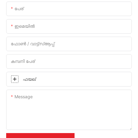
പേര്
ഇമെയിൽ
ഫോൺ / വാട്ട്സ്ആപ്പ്
കമ്പനി പേര്
ഫയല്
Message