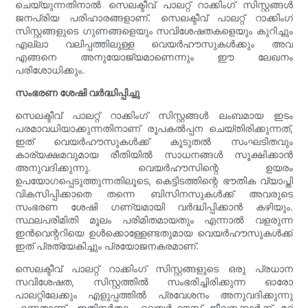
ചെയ്യുന്നതിനാൽ സെലക്ടീവ് പാലറ്റ് റാക്കിംഗ് സിസ്റ്റങ്ങൾ
ജനപ്രിയ പരിഹാരങ്ങളാണ്. സെലക്ടീവ് പാലറ്റ് റാക്കിംഗ്
സിസ്റ്റങ്ങളുടെ ഗുണങ്ങളെയും സവിശേഷതകളെയും കുറിച്ചും
എല്ലാ വലിപ്പത്തിലുള്ള വെയർഹൗസുകൾക്കും അവ
എങ്ങനെ അനുയോജ്യമാണെന്നും ഈ ലേഖനം
പരിശോധിക്കും.
സംഭരണ ശേഷി വർദ്ധിപ്പിച്ചു
സെലക്ടീവ് പാലറ്റ് റാക്കിംഗ് സിസ്റ്റങ്ങൾ ലംബമായ ഇടം
പരമാവധിയാക്കുന്നതിനാണ് രൂപകൽപ്പന ചെയ്തിരിക്കുന്നത്,
ഇത് വെയർഹൗസുകൾക്ക് കൂടുതൽ സംഘടിതവും
കാര്യക്ഷമവുമായ രീതിയിൽ സാധനങ്ങൾ സൂക്ഷിക്കാൻ
അനുവദിക്കുന്നു. വെയർഹൗസിന്റെ ഉയരം
ഉപയോഗപ്പെടുത്തുന്നതിലൂടെ, കെട്ടിടത്തിന്റെ ഭൗതിക വ്യാപ്തി
വികസിപ്പിക്കാതെ തന്നെ ബിസിനസുകൾക്ക് അവരുടെ
സംഭരണ ശേഷി ഗണ്യമായി വർദ്ധിപ്പിക്കാൻ കഴിയും.
സ്ഥലപരിമിതി മൂലം പരിമിതമായതും എന്നാൽ വളരുന്ന
ഇൻവെന്ററിയെ ഉൾക്കൊള്ളേണ്ടതുമായ വെയർഹൗസുകൾക്ക്
ഇത് പ്രത്യേകിച്ചും പ്രയോജനകരമാണ്.
സെലക്ടീവ് പാലറ്റ് റാക്കിംഗ് സിസ്റ്റങ്ങളുടെ ഒരു പ്രധാന
സവിശേഷത, സിസ്റ്റത്തിൽ സംഭരിച്ചിരിക്കുന്ന ഓരോ
പാലറ്റിലേക്കും എളുപ്പത്തിൽ പ്രവേശനം അനുവദിക്കുന്നു
എന്നതാണ്. ഇതിനർത്ഥം വെയർഹൗസ് ജീവനക്കാർക്ക് മറ്റ്