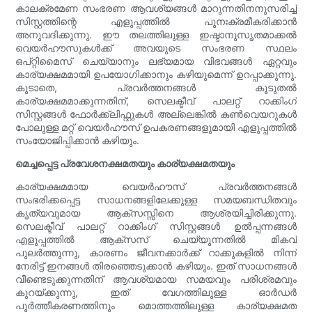
കാലക്രമേണ സംഭരണ ആവശ്യങ്ങൾ മാറുന്നതിനനുസരിച്ച്
സിസ്റ്റത്തിന്റെ എളുപ്പത്തിൽ പുനഃക്രമീകരിക്കാൻ
അനുവദിക്കുന്നു. ഈ തലത്തിലുള്ള ഇഷ്ടാനുസൃതമാക്കൽ
വെയർഹൗസുകൾക്ക് അവയുടെ സംഭരണ സ്ഥലം
ഒപ്റ്റിമൈസ് ചെയ്യാനും ലഭ്യമായ വിഭവങ്ങൾ ഏറ്റവും
കാര്യക്ഷമമായി ഉപയോഗിക്കാനും കഴിയുമെന്ന് ഉറപ്പാക്കുന്നു.
കൂടാതെ, പ്രവർത്തനങ്ങൾ കൂടുതൽ
കാര്യക്ഷമമാക്കുന്നതിന്, സെലക്ടീവ് പാലറ്റ് റാക്കിംഗ്
സിസ്റ്റങ്ങൾ ഫോർക്ക്ലിഫ്റ്റുകൾ അല്ലെങ്കിൽ കൺവെയറുകൾ
പോലുള്ള മറ്റ് വെയർഹൗസ് ഉപകരണങ്ങളുമായി എളുപ്പത്തിൽ
സംയോജിപ്പിക്കാൻ കഴിയും.
മെച്ചപ്പെട്ട പ്രവേശനക്ഷമതയും കാര്യക്ഷമതയും
കാര്യക്ഷമമായ വെയർഹൗസ് പ്രവർത്തനങ്ങൾ
സംഭരിക്കപ്പെട്ട സാധനങ്ങളിലേക്കുള്ള സമയബന്ധിതവും
കൃത്യവുമായ ആക്‌സസ്സിനെ ആശ്രയിച്ചിരിക്കുന്നു.
സെലക്ടീവ് പാലറ്റ് റാക്കിംഗ് സിസ്റ്റങ്ങൾ ഉൽപ്പന്നങ്ങൾ
എളുപ്പത്തിൽ ആക്‌സസ് ചെയ്യുന്നതിൽ മികവ്
പുലർത്തുന്നു, കാരണം ജീവനക്കാർക്ക് റാക്കുകളിൽ നിന്ന്
നേരിട്ട് ഇനങ്ങൾ തിരഞ്ഞെടുക്കാൻ കഴിയും. ഇത് സാധനങ്ങൾ
വീണ്ടെടുക്കുന്നതിന് ആവശ്യമായ സമയവും പരിശ്രമവും
കുറയ്ക്കുന്നു, ഇത് വേഗത്തിലുള്ള ഓർഡർ
പൂർത്തീകരണത്തിനും മൊത്തത്തിലുള്ള കാര്യക്ഷമത