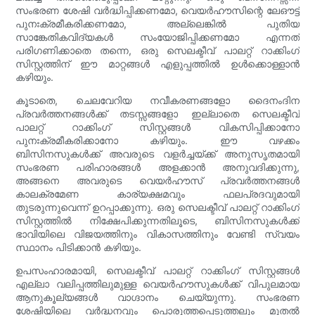
സംഭരണ ശേഷി വർദ്ധിപ്പിക്കണമോ, വെയർഹൗസിന്റെ ലേഔട്ട്
പുനഃക്രമീകരിക്കണമോ, അല്ലെങ്കിൽ പുതിയ
സാങ്കേതികവിദ്യകൾ സംയോജിപ്പിക്കണമോ എന്നത്
പരിഗണിക്കാതെ തന്നെ, ഒരു സെലക്ടീവ് പാലറ്റ് റാക്കിംഗ്
സിസ്റ്റത്തിന് ഈ മാറ്റങ്ങൾ എളുപ്പത്തിൽ ഉൾക്കൊള്ളാൻ
കഴിയും.
കൂടാതെ, ചെലവേറിയ നവീകരണങ്ങളോ ദൈനംദിന
പ്രവർത്തനങ്ങൾക്ക് തടസ്സങ്ങളോ ഇല്ലാതെ സെലക്ടീവ്
പാലറ്റ് റാക്കിംഗ് സിസ്റ്റങ്ങൾ വികസിപ്പിക്കാനോ
പുനഃക്രമീകരിക്കാനോ കഴിയും. ഈ വഴക്കം
ബിസിനസുകൾക്ക് അവരുടെ വളർച്ചയ്ക്ക് അനുസൃതമായി
സംഭരണ പരിഹാരങ്ങൾ അളക്കാൻ അനുവദിക്കുന്നു,
അങ്ങനെ അവരുടെ വെയർഹൗസ് പ്രവർത്തനങ്ങൾ
കാലക്രമേണ കാര്യക്ഷമവും ഫലപ്രദവുമായി
തുടരുന്നുവെന്ന് ഉറപ്പാക്കുന്നു. ഒരു സെലക്ടീവ് പാലറ്റ് റാക്കിംഗ്
സിസ്റ്റത്തിൽ നിക്ഷേപിക്കുന്നതിലൂടെ, ബിസിനസുകൾക്ക്
ഭാവിയിലെ വിജയത്തിനും വികാസത്തിനും വേണ്ടി സ്വയം
സ്ഥാനം പിടിക്കാൻ കഴിയും.
ഉപസംഹാരമായി, സെലക്ടീവ് പാലറ്റ് റാക്കിംഗ് സിസ്റ്റങ്ങൾ
എല്ലാ വലിപ്പത്തിലുമുള്ള വെയർഹൗസുകൾക്ക് വിപുലമായ
ആനുകൂല്യങ്ങൾ വാഗ്ദാനം ചെയ്യുന്നു. സംഭരണ
ശേഷിയിലെ വർദ്ധനവും പൊരുത്തപ്പെടുത്തലും മുതൽ