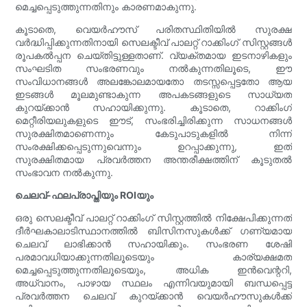
മെച്ചപ്പെടുത്തുന്നതിനും കാരണമാകുന്നു.
കൂടാതെ, വെയർഹൗസ് പരിതസ്ഥിതിയിൽ സുരക്ഷ
വർദ്ധിപ്പിക്കുന്നതിനായി സെലക്ടീവ് പാലറ്റ് റാക്കിംഗ് സിസ്റ്റങ്ങൾ
രൂപകൽപ്പന ചെയ്തിട്ടുള്ളതാണ്. വ്യക്തമായ ഇടനാഴികളും
സംഘടിത സംഭരണവും നൽകുന്നതിലൂടെ, ഈ
സംവിധാനങ്ങൾ അലങ്കോലമായതോ തടസ്സപ്പെട്ടതോ ആയ
ഇടങ്ങൾ മൂലമുണ്ടാകുന്ന അപകടങ്ങളുടെ സാധ്യത
കുറയ്ക്കാൻ സഹായിക്കുന്നു. കൂടാതെ, റാക്കിംഗ്
മെറ്റീരിയലുകളുടെ ഈട്, സംഭരിച്ചിരിക്കുന്ന സാധനങ്ങൾ
സുരക്ഷിതമാണെന്നും കേടുപാടുകളിൽ നിന്ന്
സംരക്ഷിക്കപ്പെടുന്നുവെന്നും ഉറപ്പാക്കുന്നു, ഇത്
സുരക്ഷിതമായ പ്രവർത്തന അന്തരീക്ഷത്തിന് കൂടുതൽ
സംഭാവന നൽകുന്നു.
ചെലവ്-ഫലപ്രാപ്തിയും ROIയും
ഒരു സെലക്ടീവ് പാലറ്റ് റാക്കിംഗ് സിസ്റ്റത്തിൽ നിക്ഷേപിക്കുന്നത്
ദീർഘകാലാടിസ്ഥാനത്തിൽ ബിസിനസുകൾക്ക് ഗണ്യമായ
ചെലവ് ലാഭിക്കാൻ സഹായിക്കും. സംഭരണ ശേഷി
പരമാവധിയാക്കുന്നതിലൂടെയും കാര്യക്ഷമത
മെച്ചപ്പെടുത്തുന്നതിലൂടെയും, അധിക ഇൻവെന്ററി,
അധ്വാനം, പാഴായ സ്ഥലം എന്നിവയുമായി ബന്ധപ്പെട്ട
പ്രവർത്തന ചെലവ് കുറയ്ക്കാൻ വെയർഹൗസുകൾക്ക്