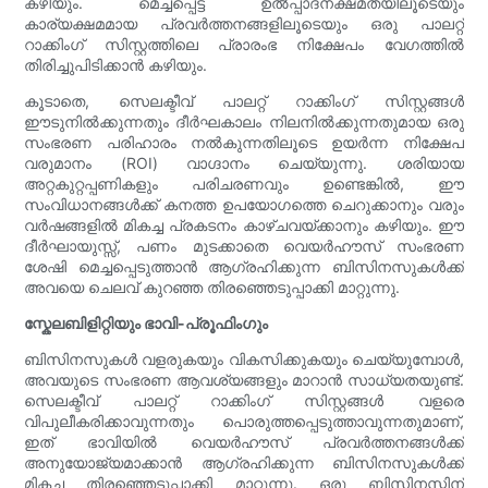
കഴിയും. മെച്ചപ്പെട്ട ഉൽപ്പാദനക്ഷമതയിലൂടെയും
കാര്യക്ഷമമായ പ്രവർത്തനങ്ങളിലൂടെയും ഒരു പാലറ്റ്
റാക്കിംഗ് സിസ്റ്റത്തിലെ പ്രാരംഭ നിക്ഷേപം വേഗത്തിൽ
തിരിച്ചുപിടിക്കാൻ കഴിയും.
കൂടാതെ, സെലക്ടീവ് പാലറ്റ് റാക്കിംഗ് സിസ്റ്റങ്ങൾ
ഈടുനിൽക്കുന്നതും ദീർഘകാലം നിലനിൽക്കുന്നതുമായ ഒരു
സംഭരണ പരിഹാരം നൽകുന്നതിലൂടെ ഉയർന്ന നിക്ഷേപ
വരുമാനം (ROI) വാഗ്ദാനം ചെയ്യുന്നു. ശരിയായ
അറ്റകുറ്റപ്പണികളും പരിചരണവും ഉണ്ടെങ്കിൽ, ഈ
സംവിധാനങ്ങൾക്ക് കനത്ത ഉപയോഗത്തെ ചെറുക്കാനും വരും
വർഷങ്ങളിൽ മികച്ച പ്രകടനം കാഴ്ചവയ്ക്കാനും കഴിയും. ഈ
ദീർഘായുസ്സ്, പണം മുടക്കാതെ വെയർഹൗസ് സംഭരണ
ശേഷി മെച്ചപ്പെടുത്താൻ ആഗ്രഹിക്കുന്ന ബിസിനസുകൾക്ക്
അവയെ ചെലവ് കുറഞ്ഞ തിരഞ്ഞെടുപ്പാക്കി മാറ്റുന്നു.
സ്കേലബിളിറ്റിയും ഭാവി-പ്രൂഫിംഗും
ബിസിനസുകൾ വളരുകയും വികസിക്കുകയും ചെയ്യുമ്പോൾ,
അവയുടെ സംഭരണ ആവശ്യങ്ങളും മാറാൻ സാധ്യതയുണ്ട്.
സെലക്ടീവ് പാലറ്റ് റാക്കിംഗ് സിസ്റ്റങ്ങൾ വളരെ
വിപുലീകരിക്കാവുന്നതും പൊരുത്തപ്പെടുത്താവുന്നതുമാണ്,
ഇത് ഭാവിയിൽ വെയർഹൗസ് പ്രവർത്തനങ്ങൾക്ക്
അനുയോജ്യമാക്കാൻ ആഗ്രഹിക്കുന്ന ബിസിനസുകൾക്ക്
മികച്ച തിരഞ്ഞെടുപ്പാക്കി മാറ്റുന്നു. ഒരു ബിസിനസ്സിന്