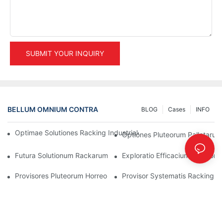
SUBMIT YOUR INQUIRY
BELLUM OMNIUM CONTRA
BLOG
Cases
INFO
Optimae Solutiones Racking Industriales Ad Efficacem Administ
Optiones Pluteorum Palletaru
Futura Solutionum Rackarum Palletarum: Tendentiae Et Innovat
Exploratio Efficacium Solution
Provisores Pluteorum Horreorum: Quid Quaerendum Est
Provisor Systematis Racking: 