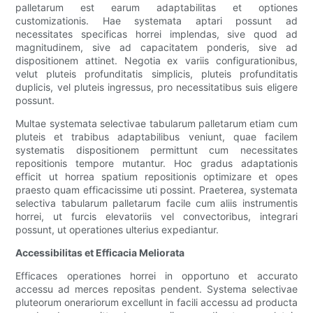
palletarum est earum adaptabilitas et optiones
customizationis. Hae systemata aptari possunt ad
necessitates specificas horrei implendas, sive quod ad
magnitudinem, sive ad capacitatem ponderis, sive ad
dispositionem attinet. Negotia ex variis configurationibus,
velut pluteis profunditatis simplicis, pluteis profunditatis
duplicis, vel pluteis ingressus, pro necessitatibus suis eligere
possunt.
Multae systemata selectivae tabularum palletarum etiam cum
pluteis et trabibus adaptabilibus veniunt, quae facilem
systematis dispositionem permittunt cum necessitates
repositionis tempore mutantur. Hoc gradus adaptationis
efficit ut horrea spatium repositionis optimizare et opes
praesto quam efficacissime uti possint. Praeterea, systemata
selectiva tabularum palletarum facile cum aliis instrumentis
horrei, ut furcis elevatoriis vel convectoribus, integrari
possunt, ut operationes ulterius expediantur.
Accessibilitas et Efficacia Meliorata
Efficaces operationes horrei in opportuno et accurato
accessu ad merces repositas pendent. Systema selectivae
pluteorum onerariorum excellunt in facili accessu ad producta