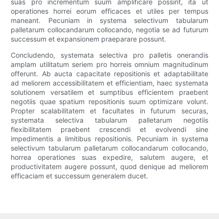
suas pro incrementum suum amplificare possint, ita ut
operationes horrei eorum efficaces et utiles per tempus
maneant. Pecuniam in systema selectivum tabularum
palletarum collocandarum collocando, negotia se ad futurum
successum et expansionem praeparare possunt.
Concludendo, systemata selectiva pro palletis onerandis
amplam utilitatum seriem pro horreis omnium magnitudinum
offerunt. Ab aucta capacitate repositionis et adaptabilitate
ad meliorem accessibilitatem et efficientiam, haec systemata
solutionem versatilem et sumptibus efficientem praebent
negotiis quae spatium repositionis suum optimizare volunt.
Propter scalabilitatem et facultates in futurum securas,
systemata selectiva tabularum palletarum negotiis
flexibilitatem praebent crescendi et evolvendi sine
impedimentis a limitibus repositionis. Pecuniam in systema
selectivum tabularum palletarum collocandarum collocando,
horrea operationes suas expedire, salutem augere, et
productivitatem augere possunt, quod denique ad meliorem
efficaciam et successum generalem ducet.