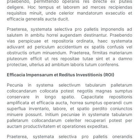
praebendo, permittendo operariis res directe ex pluteis
deligere. Hoc tempus et laborem ad merces recipiendas
requisitos minuit, unde celerior mandatorum exsecutio et
efficacia generalis aucta ducit.
Praeterea, systemata selectiva pro palletis imponendis ad
salutem in ambitu horrei augendam destinantur. Praebendo
vias perspicuae et repositoria ordinata, haec systemata
adiuvant ad periculum accidentium ex spatiis confusis vel
obstructis ortum minuendum. Praeterea, firmitas materiarum
pluteorum efficit ut res repositae tutae sint et a damno
protectae, ulterius ad ambitum laboris tutum conferens.
Efficacia Impensarum et Reditus Investitionis (ROI)
Pecunia in systema selectivum tabularum palletarum
collocandarum collocata potest negotiis magnas sumptus
conservare in longo spatio. Capacitate repositionis
amplificata et efficacia aucta, horrea sumptus operandi cum
superflua inventario, labore, et spatio perdito coniunctos
minuere possunt. Initium pecuniae in systemate tabularum
palletarum collocandarum celeriter recuperari potest per
auctam productivitatem et operationes expeditas.
Praeterea, systemata selectiva pro palletis onerandis