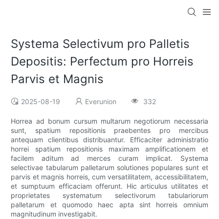
Systema Selectivum pro Palletis
Depositis: Perfectum pro Horreis
Parvis et Magnis
2025-08-19
Everunion
332
Horrea ad bonum cursum multarum negotiorum necessaria
sunt, spatium repositionis praebentes pro mercibus
antequam clientibus distribuantur. Efficaciter administratio
horrei spatium repositionis maximam amplificationem et
facilem aditum ad merces curam implicat. Systema
selectivae tabularum palletarum solutiones populares sunt et
parvis et magnis horreis, cum versatilitatem, accessibilitatem,
et sumptuum efficaciam offerunt. Hic articulus utilitates et
proprietates systematum selectivorum tabulariorum
palletarum et quomodo haec apta sint horreis omnium
magnitudinum investigabit.