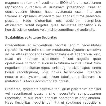
magnum reditum ex investimento (ROI) offerunt, solutionem
repositionis durabilem et diuturnam praebendo. Cura et
conservatione idonea, haec systemata usum intensum
tolerare et optimam efficaciam per annos futuros praestare
possunt. Haec diuturnitas eos optionem sumptibus
efficientem reddit negotiis quae facultates repositionis in
horreis suis emendare volunt sine sumptibus exhauriendis.
Scalabilitas et Futurae Securitas
Crescentibus et evolventibus negotiis, eorum necessitates
repositionis verisimiliter etiam mutabuntur. Systema selectiva
ad pallettas imponendas valde scalabilia et adaptabilia sunt,
quae ea optimam electionem faciunt negotiis quae
operationes horreorum suorum in futurum munire volunt. Sive
negotium capacitatem repositionis augere, sive dispositionem
horrei reconfigurare, sive novas technologias integrare
necesse est, systema selectivum tabularum palletarum his
mutationibus facile accommodare potest.
Praeterea, systemata selectiva tabularum palletarum ampliari
vel reconfigurari possunt sine necessitate sumptuosarum
renovationum aut interruptionum operationum cotidianarum.
Haec flexibilitas negotiis permittit ut solutiones repositionis