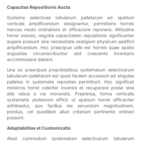
Capacitas Repositionis Aucta
Systema selectivae tabularum palletarum ad spatium
verticale amplificandum designantur, permittens horreis
merces modo ordinatiore et efficaciore reponere. Altitudine
horrei utendo, negotia capacitatem repositionis significanter
augere possunt sine necessitate vestigium physicum aedificii
amplificandum. Hoc praecipue utile est horreis quae spatio
angustiae circumscribuntur sed crescente inventario
accommodare debent.
Una ex praecipuis proprietatibus systematum selectivarum
tabularum palletarum est quod facilem accessum ad singulas
palletas in systemate repositas permittunt. Hoc significat
ministros horrei celeriter invenire et recuperare posse sine
aliis rebus e via movendis. Praeterea, forma verticalis
systematis pluteorum efficit ut spatium horrei efficaciter
adhibeatur, quo facilius res secundum magnitudinem,
pondus, vel quodlibet aliud criterium pertinente ordinari
possunt.
Adaptabilitas et Customizatio
Aliud commodum systematum selectivarum tabularum