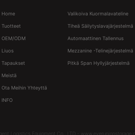
Home
Valikoiva Kuormalavateline
Tuotteet
Tiheä Säilytyslavajärjestelmä
OEM/ODM
Automaattinen Tallennus
Liuos
Mezzanine -telinejärjestelmä
Tapaukset
Pitkä Span Hyllyjärjestelmä
Meistä
Ota Meihin Yhteyttä
INFO
igent Logistics Equipment Co., LTD - www.everunionstorage