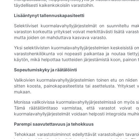
täydellisesti kaikenkokoisiin varastoihin.
Lisääntynyt tallennuskapasiteetti
Selektiiviset kuormalavahyllyjärjestelmät on suunniteltu m
varaston korkeutta yritykset voivat merkittävästi lisätä varast
mutta joiden on mahduttava kasvava varasto.
Yksi selektiivisten kuormalavahyllyjärjestelmien keskeisistä o
varastohenkilökunta voi nopeasti paikantaa ja noutaa tiettyjä
käytön, mikä helpottaa tuotteiden järjestämistä koon, painon t
Sopeutumiskyky ja räätälöinti
Valikoivien kuormalavahyllyjärjestelmien toinen etu on niide
sitten koosta, painokapasiteetista tai asettelusta. Yritykset v
mukaan.
Monissa valikoivissa kuormalavahyllyjärjestelmissä on myös sä
Tämä räätälöintitaso varmistaa, että varastot voivat op
kuormalavahyllyjärjestelmät voidaan helposti integroida muihin 
Parempi saavutettavuus ja tehokkuus
Tehokkaat varastotoiminnot edellyttävät varastoitujen tavaroi