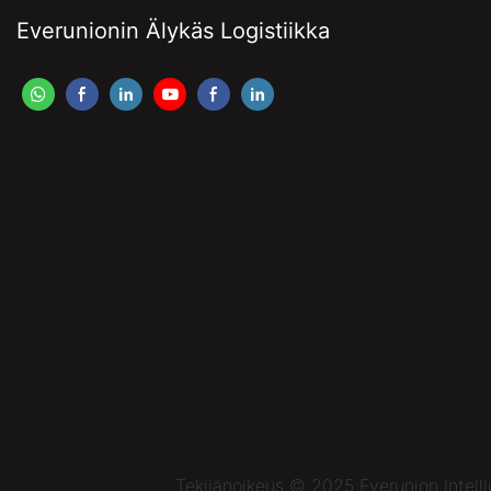
Everunionin Älykäs Logistiikka
Tekijänoikeus © 2025 Everunion Intell