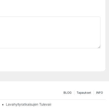
BLOG
Tapaukset
INFO
ätälöinti
Lavahyllyratkaisujen Tulevaisuus: Trendit Ja Innovaatiot