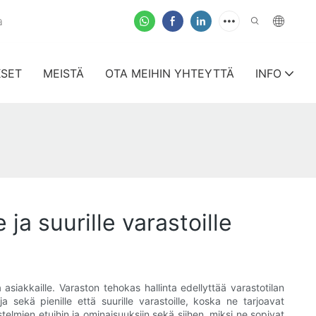
a
KSET
MEISTÄ
OTA MEIHIN YHTEYTTÄ
INFO
ja suurille varastoille
 asiakkaille. Varaston tehokas hallinta edellyttää varastotilan
 sekä pienille että suurille varastoille, koska ne tarjoavat
elmien etuihin ja ominaisuuksiin sekä siihen, miksi ne sopivat