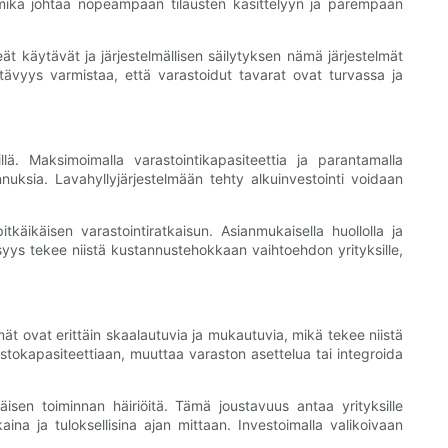
 mikä johtaa nopeampaan tilausten käsittelyyn ja parempaan
ät käytävät ja järjestelmällisen säilytyksen nämä järjestelmät
stävyys varmistaa, että varastoidut tavarat ovat turvassa ja
llä. Maksimoimalla varastointikapasiteettia ja parantamalla
nuksia. Lavahyllyjärjestelmään tehty alkuinvestointi voidaan
tkäikäisen varastointiratkaisun. Asianmukaisella huollolla ja
syys tekee niistä kustannustehokkaan vaihtoehdon yrityksille,
ät ovat erittäin skaalautuvia ja mukautuvia, mikä tekee niistä
rastokapasiteettiaan, muuttaa varaston asettelua tai integroida
täisen toiminnan häiriöitä. Tämä joustavuus antaa yrityksille
na ja tuloksellisina ajan mittaan. Investoimalla valikoivaan