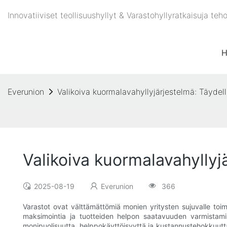
Innovatiiviset teollisuushyllyt & Varastohyllyratkaisuja t
Everunion
Valikoiva kuormalavahyllyjärjestelmä: Täydellin
Valikoiva kuormalavahyllyjär
2025-08-19
Everunion
366
Varastot ovat välttämättömiä monien yritysten sujuvalle toimin
maksimointia ja tuotteiden helpon saatavuuden varmistamista
monipuolisuutta, helppokäyttöisyyttä ja kustannustehokkuutta.