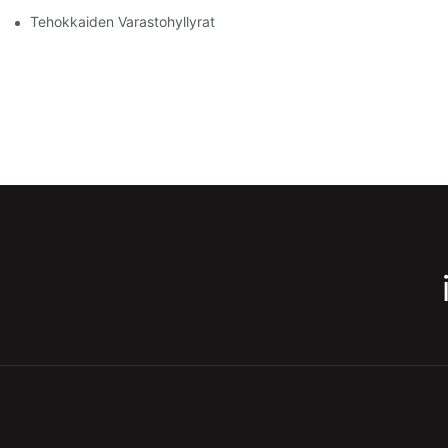
Tehokkaiden Varastohyllyratkaisujen Tutkiminen Kaikille Toimialoi