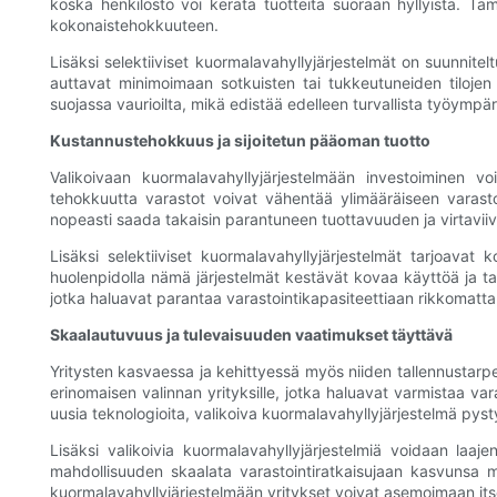
koska henkilöstö voi kerätä tuotteita suoraan hyllyistä. 
kokonaistehokkuuteen.
Lisäksi selektiiviset kuormalavahyllyjärjestelmät on suunnite
auttavat minimoimaan sotkuisten tai tukkeutuneiden tilojen 
suojassa vaurioilta, mikä edistää edelleen turvallista työympär
Kustannustehokkuus ja sijoitetun pääoman tuotto
Valikoivaan kuormalavahyllyjärjestelmään investoiminen voi
tehokkuutta varastot voivat vähentää ylimääräiseen varastoo
nopeasti saada takaisin parantuneen tuottavuuden ja virtaviiva
Lisäksi selektiiviset kuormalavahyllyjärjestelmät tarjoavat 
huolenpidolla nämä järjestelmät kestävät kovaa käyttöä ja ta
jotka haluavat parantaa varastointikapasiteettiaan rikkomat
Skaalautuvuus ja tulevaisuuden vaatimukset täyttävä
Yritysten kasvaessa ja kehittyessä myös niiden tallennustarpe
erinomaisen valinnan yrityksille, jotka haluavat varmistaa var
uusia teknologioita, valikoiva kuormalavahyllyjärjestelmä py
Lisäksi valikoivia kuormalavahyllyjärjestelmiä voidaan laaje
mahdollisuuden skaalata varastointiratkaisujaan kasvunsa mu
kuormalavahyllyjärjestelmään yritykset voivat asemoimaan its