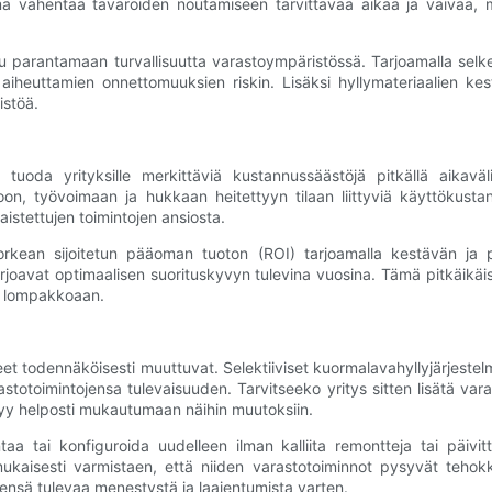
Tämä vähentää tavaroiden noutamiseen tarvittavaa aikaa ja vaivaa,
ltu parantamaan turvallisuutta varastoympäristössä. Tarjoamalla selke
aiheuttamien onnettomuuksien riskin. Lisäksi hyllymateriaalien ke
istöä.
 tuoda yrityksille merkittäviä kustannussäästöjä pitkällä aikaväli
n, työvoimaan ja hukkaan heitettyyn tilaan liittyviä käyttökustan
istettujen toimintojen ansiosta.
korkean sijoitetun pääoman tuoton (ROI) tarjoamalla kestävän ja pi
rjoavat optimaalisen suorituskyvyn tulevina vuosina. Tämä pitkäikäi
ta lompakkoaan.
et todennäköisesti muuttuvat. Selektiiviset kuormalavahyllyjärjestelm
astotoimintojensa tulevaisuuden. Tarvitseeko yritys sitten lisätä va
styy helposti mukautumaan näihin muutoksiin.
ntaa tai konfiguroida uudelleen ilman kalliita remontteja tai päivit
kaisesti varmistaen, että niiden varastotoiminnot pysyvät tehokkai
ensä tulevaa menestystä ja laajentumista varten.