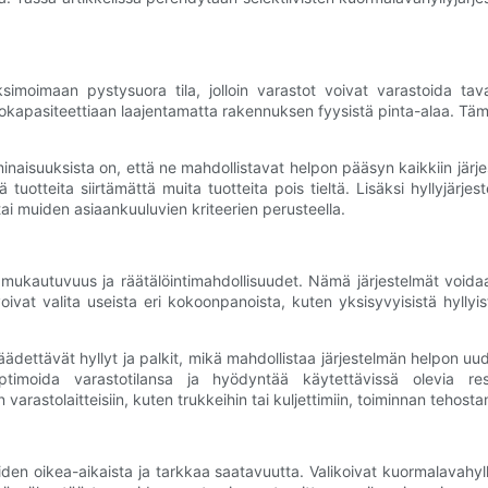
aksimoimaan pystysuora tila, jolloin varastot voivat varastoida ta
okapasiteettiaan laajentamatta rakennuksen fyysistä pinta-alaa. Tämä on 
minaisuuksista on, että ne mahdollistavat helpon pääsyn kaikkiin järj
 tuotteita siirtämättä muita tuotteita pois tieltä. Lisäksi hyllyjä
ai muiden asiaankuuluvien kriteerien perusteella.
n mukautuvuus ja räätälöintimahdollisuudet. Nämä järjestelmät voida
oivat valita useista eri kokoonpanoista, kuten yksisyvyisistä hyllyist
ädettävät hyllyt ja palkit, mikä mahdollistaa järjestelmän helpon uu
timoida varastotilansa ja hyödyntää käytettävissä olevia resu
varastolaitteisiin, kuten trukkeihin tai kuljettimiin, toiminnan tehost
den oikea-aikaista ja tarkkaa saatavuutta. Valikoivat kuormalavahyll