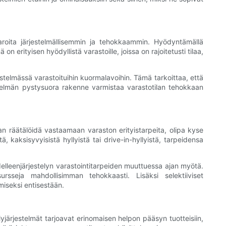
varoita järjestelmällisemmin ja tehokkaammin. Hyödyntämällä
erityisen hyödyllistä varastoille, joissa on rajoitetusti tilaa,
estelmässä varastoituihin kuormalavoihin. Tämä tarkoittaa, että
rjestelmän pystysuora rakenne varmistaa varastotilan tehokkaan
an räätälöidä vastaamaan varaston erityistarpeita, olipa kyse
ä, kaksisyvyisistä hyllyistä tai drive-in-hyllyistä, tarpeidensa
delleenjärjestelyn varastointitarpeiden muuttuessa ajan myötä.
rsseja mahdollisimman tehokkaasti. Lisäksi selektiiviset
amiseksi entisestään.
yjärjestelmät tarjoavat erinomaisen helpon pääsyn tuotteisiin,