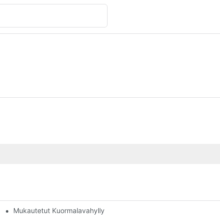
Mukautetut Kuormalavahyllyvaihtoehdot: Varastointitarpeidesi Rä
an