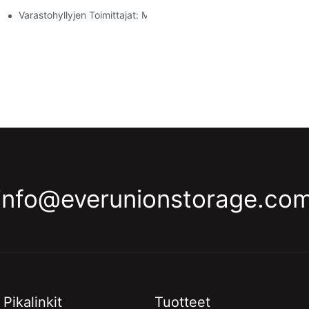
lle
Varastohyllyjen Toimittajat: Mitä Etsiä
info@everunionstorage.co
Pikalinkit
Tuotteet