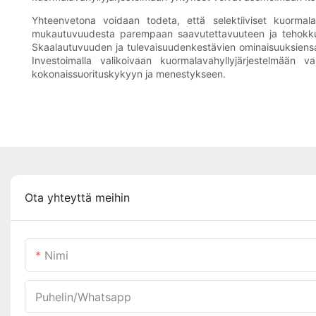
Yhteenvetona voidaan todeta, että selektiiviset kuormalava
mukautuvuudesta parempaan saavutettavuuteen ja tehokkuute
Skaalautuvuuden ja tulevaisuudenkestävien ominaisuuksiensa ans
Investoimalla valikoivaan kuormalavahyllyjärjestelmään 
kokonaissuorituskykyyn ja menestykseen.
Ota yhteyttä meihin
Nimi
Puhelin/whatsapp