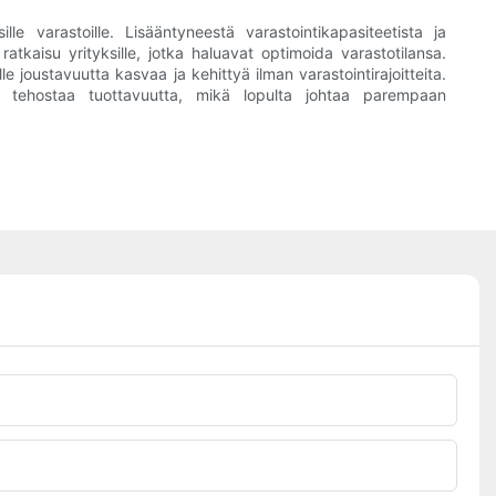
le varastoille. Lisääntyneestä varastointikapasiteetista ja
aisu yrityksille, jotka haluavat optimoida varastotilansa.
e joustavuutta kasvaa ja kehittyä ilman varastointirajoitteita.
 ja tehostaa tuottavuutta, mikä lopulta johtaa parempaan