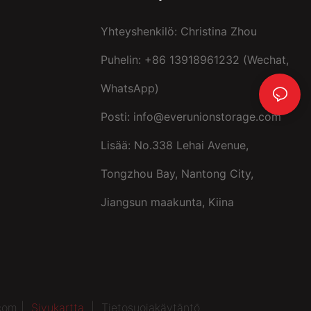
Yhteyshenkilö: Christina Zhou
Puhelin: +86 13918961232 (Wechat,
WhatsApp)
Posti:
info@everunionstorage.com
Lisää: No.338 Lehai Avenue,
Tongzhou Bay, Nantong City,
Jiangsun maakunta, Kiina
.com |
Sivukartta
|
Tietosuojakäytäntö