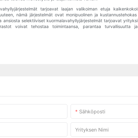
hyllyjärjestelmät tarjoavat laajan valikoiman etuja kaikenkokoisil
en, nämä järjestelmät ovat monipuolinen ja kustannustehokas ratk
iosta selektiiviset kuormalavahyllyjärjestelmät tarjoavat yrityksill
varastot voivat tehostaa toimintaansa, parantaa turvallisuutta
Sähköposti
Yrityksen Nimi