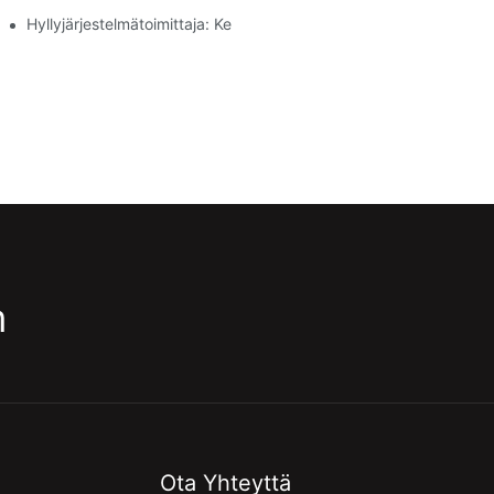
Hyllyjärjestelmätoimittaja: Keskeiset Tekijät Oikean Kumppanin V
m
Ota Yhteyttä