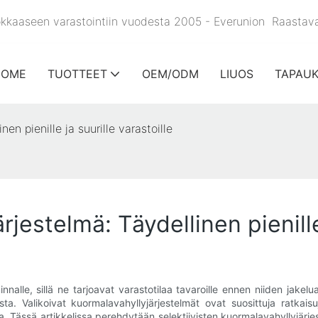
ehokkaaseen varastointiin vuodesta 2005 - Everunion
Raastav
HOME
TUOTTEET
OEM/ODM
LIUOS
TAPAU
en pienille ja suurille varastoille
jestelmä: Täydellinen pienille 
nalle, sillä ne tarjoavat varastotilaa tavaroille ennen niiden jakelua
. Valikoivat kuormalavahyllyjärjestelmät ovat suosittuja ratkaisuja
 Tässä artikkelissa perehdytään selektiivisten kuormalavahyllyjärjest