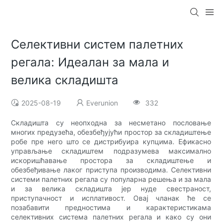
Селективни систем палетних
регала: Идеалан за мала и
велика складишта
2025-08-19
Everunion
332
Складишта су неопходна за несметано пословање
многих предузећа, обезбеђујући простор за складиштење
робе пре него што се дистрибуира купцима. Ефикасно
управљање складиштем подразумева максимално
искоришћавање простора за складиштење и
обезбеђивање лаког приступа производима. Селективни
системи палетних регала су популарна решења и за мала
и за велика складишта јер нуде свестраност,
приступачност и исплативост. Овај чланак ће се
позабавити предностима и карактеристикама
селективних система палетних регала и како су они