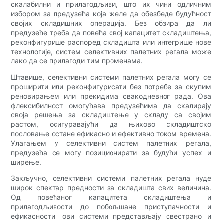
скалабилни и прилагодљиви, што их чини одличним
избором за предузећа која желе да обезбеде будућност
својих складишних операција. Без обзира да ли
предузеће треба да повећа свој капацитет складиштења,
реконфигурише распоред складишта или интегрише нове
технологије, систем селективних палетних регала може
лако да се прилагоди тим променама.
Штавише, селективни системи палетних регала могу се
проширити или реконфигурисати без потребе за скупим
реновирањем или прекидима свакодневног рада. Ова
флексибилност омогућава предузећима да скалирају
своја решења за складиштење у складу са својим
растом, осигуравајући да њихово складиштско
пословање остане ефикасно и ефективно током времена.
Улагањем у селективни систем палетних регала,
предузећа се могу позиционирати за будући успех и
ширење.
Закључно, селективни системи палетних регала нуде
широк спектар предности за складишта свих величина.
Од повећаног капацитета складиштења и
прилагодљивости до побољшане приступачности и
ефикасности, ови системи представљају свестрано и