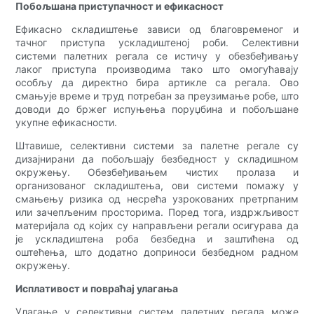
Побољшана приступачност и ефикасност
Ефикасно складиштење зависи од благовременог и
тачног приступа ускладиштеној роби. Селективни
системи палетних регала се истичу у обезбеђивању
лаког приступа производима тако што омогућавају
особљу да директно бира артикле са регала. Ово
смањује време и труд потребан за преузимање робе, што
доводи до бржег испуњења поруџбина и побољшане
укупне ефикасности.
Штавише, селективни системи за палетне регале су
дизајнирани да побољшају безбедност у складишном
окружењу. Обезбеђивањем чистих пролаза и
организованог складиштења, ови системи помажу у
смањењу ризика од несрећа узрокованих претрпаним
или зачепљеним просторима. Поред тога, издржљивост
материјала од којих су направљени регали осигурава да
је ускладиштена роба безбедна и заштићена од
оштећења, што додатно доприноси безбедном радном
окружењу.
Исплативост и повраћај улагања
Улагање у селективни систем палетних регала може