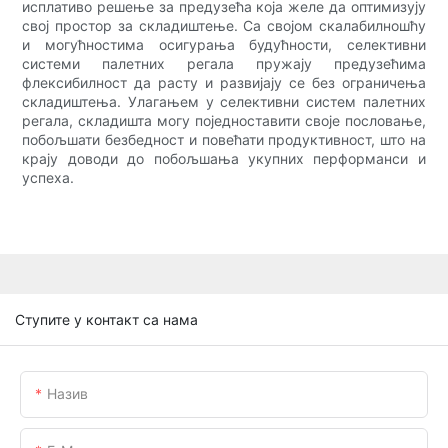
исплативо решење за предузећа која желе да оптимизују
свој простор за складиштење. Са својом скалабилношћу
и могућностима осигурања будућности, селективни
системи палетних регала пружају предузећима
флексибилност да расту и развијају се без ограничења
складиштења. Улагањем у селективни систем палетних
регала, складишта могу поједноставити своје пословање,
побољшати безбедност и повећати продуктивност, што на
крају доводи до побољшања укупних перформанси и
успеха.
Ступите у контакт са нама
Назив