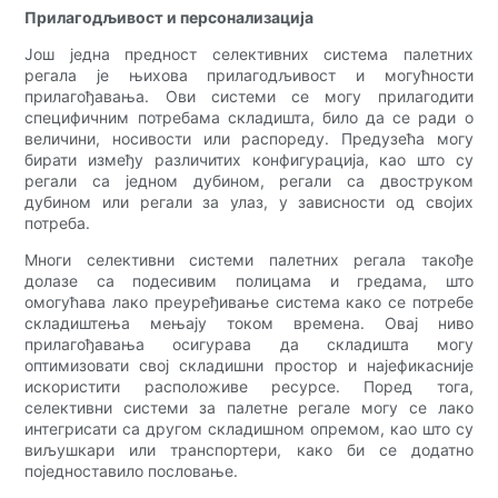
Прилагодљивост и персонализација
Још једна предност селективних система палетних
регала је њихова прилагодљивост и могућности
прилагођавања. Ови системи се могу прилагодити
специфичним потребама складишта, било да се ради о
величини, носивости или распореду. Предузећа могу
бирати између различитих конфигурација, као што су
регали са једном дубином, регали са двоструком
дубином или регали за улаз, у зависности од својих
потреба.
Многи селективни системи палетних регала такође
долазе са подесивим полицама и гредама, што
омогућава лако преуређивање система како се потребе
складиштења мењају током времена. Овај ниво
прилагођавања осигурава да складишта могу
оптимизовати свој складишни простор и најефикасније
искористити расположиве ресурсе. Поред тога,
селективни системи за палетне регале могу се лако
интегрисати са другом складишном опремом, као што су
виљушкари или транспортери, како би се додатно
поједноставило пословање.