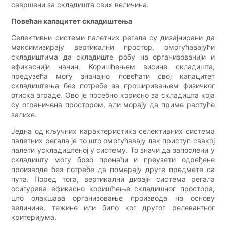
савршени за складишта свих величина.
Повећан капацитет складиштења
Селективни системи палетних регала су дизајнирани да
максимизирају вертикални простор, омогућавајући
складиштима да складиште робу на организованији и
ефикаснији начин. Коришћењем висине складишта,
предузећа могу значајно повећати свој капацитет
складиштења без потребе за проширивањем физичког
отиска зграде. Ово је посебно корисно за складишта која
су ограничена простором, али морају да приме растуће
залихе.
Једна од кључних карактеристика селективних система
палетних регала је то што омогућавају лак приступ свакој
палети ускладиштеној у систему. То значи да запослени у
складишту могу брзо пронаћи и преузети одређене
производе без потребе да померају друге предмете са
пута. Поред тога, вертикални дизајн система регала
осигурава ефикасно коришћење складишног простора,
што олакшава организовање производа на основу
величине, тежине или било ког другог релевантног
критеријума.