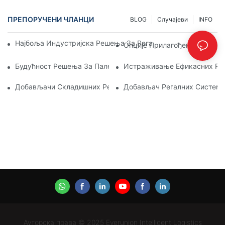
ПРЕПОРУЧЕНИ ЧЛАНЦИ
BLOG
Случајеви
INFO
Најбоља Индустријска Решења За Регале За Ефикасно Уп
Опције Прилагођених Палет
Будућност Решења За Палетне Регале: Трендови И Иноваци
Истраживање Ефикасних Реш
Добављачи Складишних Регала: На Шта Треба Обратити П
Добављач Регалних Система
Ауторска права © 2025 Everunion Intelligent Logistics