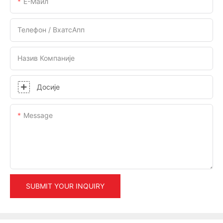
Е-Маил
Телефон / ВхатсАпп
Назив Компаније
Досије
Message
SUBMIT YOUR INQUIRY