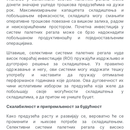
донети значајне уштеде трошкова предузећима на дужи
рок. Максимизирањем капацитета складиштења и
побољшањем ефикасности, складишта могу смањити
оперативне трошкове повезане са вишком залиха, радом
и неискоришћеним простором. Почетна инвестиција у
систем палетних регала може се брзо надокнадити
побољшаном продуктивношћу и поједностављеним
операцијама.
Штавише, селективни системи палетних регала нуде
висок повраћај инвестиције (ROI) пружајући издржљиво и
дуготрајно решење за складиштење. Уз правилно
одржавање и негу, ови системи могу издржати тешку
употребу и наставити да пружају оптималне
перформансе годинама које долазе. Ова дуговечност их
чини исплативим избором за предузећа која желе да
побољшају своје могућности складиштења у
складиштима, а да притом не униште буџет.
Скалабилност и припремљеност за будућност
Како предузећа расту и развијају се, вероватно ће се
променити и њихове потребе за складиштењем.
Селективни системи палетних регала су високо