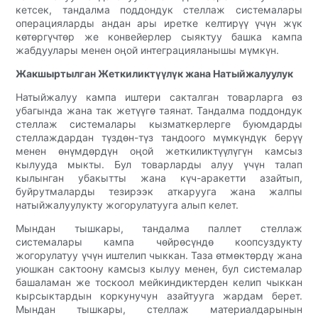
кетсек, тандалма поддондук стеллаж системалары
операцияларды андан ары иретке келтирүү үчүн жүк
көтөргүчтөр же конвейерлер сыяктуу башка кампа
жабдуулары менен оңой интеграцияланышы мүмкүн.
Жакшыртылган Жеткиликтүүлүк жана Натыйжалуулук
Натыйжалуу кампа иштери сакталган товарларга өз
убагында жана так жетүүгө таянат. Тандалма поддондук
стеллаж системалары кызматкерлерге буюмдарды
стеллаждардан түздөн-түз тандоого мүмкүндүк берүү
менен өнүмдөрдүн оңой жеткиликтүүлүгүн камсыз
кылууда мыкты. Бул товарларды алуу үчүн талап
кылынган убакытты жана күч-аракетти азайтып,
буйрутмаларды тезирээк аткарууга жана жалпы
натыйжалуулукту жогорулатууга алып келет.
Мындан тышкары, тандалма паллет стеллаж
системалары кампа чөйрөсүндө коопсуздукту
жогорулатуу үчүн иштелип чыккан. Таза өтмөктөрдү жана
уюшкан сактоону камсыз кылуу менен, бул системалар
башаламан же тоскоол мейкиндиктерден келип чыккан
кырсыктардын коркунучун азайтууга жардам берет.
Мындан тышкары, стеллаж материалдарынын