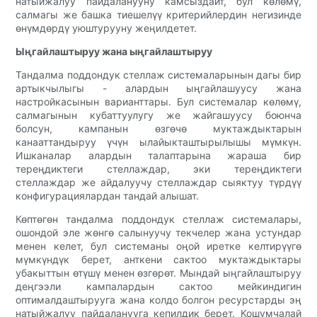
натыйжалуу пайдаланууну камсыздайт, бул көлөмү,
салмагы же башка тиешелүү критерийлердин негизинде
өнүмдөрдү уюштурууну жеңилдетет.
Ыңгайлаштыруу жана ыңгайлаштыруу
Тандалма поддондук стеллаж системаларынын дагы бир
артыкчылыгы - алардын ыңгайлашуусу жана
настройкасынын варианттары. Бул системалар көлөмү,
салмагынын кубаттуулугу же жайгашуусу боюнча
болсун, кампанын өзгөчө муктаждыктарын
канааттандыруу үчүн ылайыкташтырылышы мүмкүн.
Ишканалар алардын талаптарына жараша бир
тереңдиктеги стеллаждар, эки тереңдиктеги
стеллаждар же айдалуучу стеллаждар сыяктуу түрдүү
конфигурациялардан тандай алышат.
Көптөгөн тандалма поддондук стеллаж системалары,
ошондой эле жөнгө салынуучу текчелер жана устундар
менен келет, бул системаны оңой иретке келтирүүгө
мүмкүндүк берет, анткени сактоо муктаждыктары
убакыттын өтүшү менен өзгөрөт. Мындай ыңгайлаштыруу
деңгээли кампалардын сактоо мейкиндигин
оптималдаштырууга жана колдо болгон ресурстарды эң
натыйжалуу пайдаланууга кепилдик берет. Кошумчалай