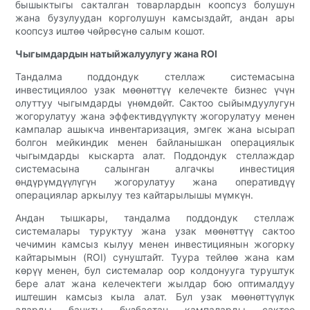
бышыктыгы сакталган товарлардын коопсуз болушун
жана бузулуудан корголушун камсыздайт, андан ары
коопсуз иштөө чөйрөсүнө салым кошот.
Чыгымдардын натыйжалуулугу жана ROI
Тандалма поддондук стеллаж системасына
инвестициялоо узак мөөнөттүү келечекте бизнес үчүн
олуттуу чыгымдарды үнөмдөйт. Сактоо сыйымдуулугун
жогорулатуу жана эффективдүүлүктү жогорулатуу менен
кампалар ашыкча инвентаризация, эмгек жана ысырап
болгон мейкиндик менен байланышкан операциялык
чыгымдарды кыскарта алат. Поддондук стеллаждар
системасына салынган алгачкы инвестиция
өндүрүмдүүлүгүн жогорулатуу жана оперативдүү
операциялар аркылуу тез кайтарылышы мүмкүн.
Андан тышкары, тандалма поддондук стеллаж
системалары туруктуу жана узак мөөнөттүү сактоо
чечимин камсыз кылуу менен инвестициянын жогорку
кайтарымын (ROI) сунуштайт. Туура тейлөө жана кам
көрүү менен, бул системалар оор колдонууга туруштук
бере алат жана келечектеги жылдар бою оптималдуу
иштешин камсыз кыла алат. Бул узак мөөнөттүүлүк
аларды банкты бузбастан кампаларды сактоо