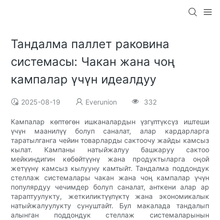
Тандалма паллет раковина
системасы: Чакан жана чоң
кампалар үчүн идеалдуу
2025-08-19
Everunion
332
Кампалар көптөгөн ишканалардын үзгүлтүксүз иштеши
үчүн маанилүү болуп саналат, алар кардарларга
таратылганга чейин товарларды сактоочу жайды камсыз
кылат. Кампаны натыйжалуу башкаруу сактоо
мейкиндигин көбөйтүүнү жана продуктыларга оңой
жетүүнү камсыз кылууну камтыйт. Тандалма поддондук
стеллаж системалары чакан жана чоң кампалар үчүн
популярдуу чечимдер болуп саналат, анткени алар ар
тараптуулукту, жеткиликтүүлүктү жана экономикалык
натыйжалуулукту сунуштайт. Бул макалада тандалып
алынган поддондук стеллаж системаларынын