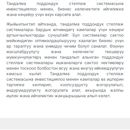
Тандалма поддондук стеллаж системасына
инвестициялоо менен, бизнес келечектеги ийгиликке
жана кеңейүү үчүн өзүн көрсөтө алат.
Жыйынтыктап айтканда, тандалма поддондук стеллаж
системалары бардык өлчөмдөгү кампалар үчүн кеңири
артыкчылыктарды сунуштайт. Бул системалар сактоо
мейкиндигин оптималдаштырууну каалаган бизнес үчүн
ар тараптуу жана үнөмдүү чечим болуп саналат. Өзүнүн
масштабдуулугу жана келечекти текшерүү
мүмкүнчүлүктөрү менен тандалып алынган поддондук
стеллаж системалары ишканаларга сактоо чектөөлөрү
менен тоскоол болбостон өсүү жана өнүгүү ийкемдүүлүгүн
камсыз кылат. Тандалма поддондук стеллаж
системасына инвестициялоо менен кампалар өз иштерин
тартипке келтирип, коопсуздукту жогорулатып,
өндүрүмдүүлүктү жогорулата алат, акырында жалпы
иштин жана ийгиликтин жакшырышына алып келет.