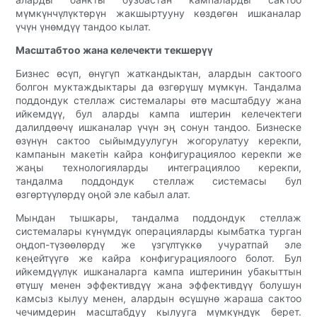
мүмкүнчүлүктөрүн жакшыртууну көздөгөн ишканалар
үчүн үнөмдүү тандоо кылат.
Масштабтоо жана келечекти текшерүү
Бизнес өсүп, өнүгүп жаткандыктан, алардын сактоого
болгон муктаждыктары да өзгөрүшү мүмкүн. Тандалма
поддондук стеллаж системалары өтө масштабдуу жана
ийкемдүү, бул аларды кампа иштерин келечектеги
далилдөөчү ишканалар үчүн эң сонун тандоо. Бизнеске
өзүнүн сактоо сыйымдуулугун жогорулатуу керекпи,
кампанын макетін кайра конфигурациялоо керекпи же
жаңы технологияларды интеграциялоо керекпи,
тандалма поддондук стеллаж системасы бул
өзгөртүүлөрдү оңой эле кабыл алат.
Мындан тышкары, тандалма поддондук стеллаж
системалары күнүмдүк операцияларды кымбатка турган
оңдоп-түзөөлөрдү же үзгүлтүккө учуратпай эле
кеңейтүүгө же кайра конфигурациялоого болот. Бул
ийкемдүүлүк ишканаларга кампа иштеринин убакыттын
өтүшү менен эффективдүү жана эффективдүү болушун
камсыз кылуу менен, алардын өсүшүнө жараша сактоо
чечимдерин масштабдуу кылууга мүмкүндүк берет.