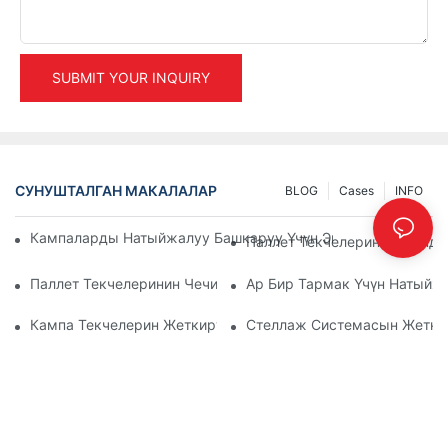
SUBMIT YOUR INQUIRY
СУНУШТАЛГАН МАКАЛАЛАР
BLOG
Cases
INFO
Кампаларды Натыйжалуу Башкаруу Үчүн Эң Мыкты Өнөр Ж
Паллет Текчелеринин Жөнд
Паллет Текчелеринин Чечимдеринин Келечеги: Тренддер 
Ар Бир Тармак Үчүн Натыйж
Кампа Текчелерин Жеткирүүчүлөр: Эмнеге Көңүл Буруу Кер
Стеллаж Системасын Жеткир