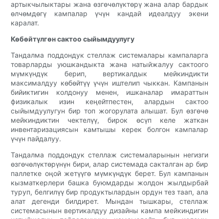
артыкчылыктары жана өзгөчөлүктөрү жана алар бардык
өлчөмдөгү кампалар үчүн кандай идеалдуу экени
каралат.
Көбөйтүлгөн сактоо сыйымдуулугу
Тандалма поддондук стеллаж системалары кампаларга
товарларды уюшкандыкта жана натыйжалуу сактоого
мүмкүндүк берип, вертикалдык мейкиндикти
максималдуу көбөйтүү үчүн иштелип чыккан. Кампанын
бийиктигин колдонуу менен, ишканалар имараттын
физикалык изин кеңейтпестен, алардын сактоо
сыйымдуулугун бир топ жогорулата алышат. Бул өзгөчө
мейкиндиктин чектелүү, бирок өсүп келе жаткан
инвентаризациясын камтышы керек болгон кампалар
үчүн пайдалуу.
Тандалма поддондук стеллаж системаларынын негизги
өзгөчөлүктөрүнүн бири, алар системада сакталган ар бир
паллетке оңой жетүүгө мүмкүндүк берет. Бул кампанын
кызматкерлери башка буюмдарды жолдон жылдырбай
туруп, белгилүү бир продуктылардын ордун тез таап, ала
алат дегенди билдирет. Мындан тышкары, стеллаж
системасынын вертикалдуу дизайны кампа мейкиндигин