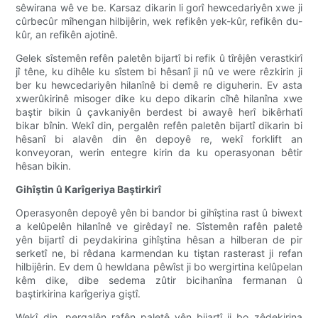
sêwirana wê ve be. Karsaz dikarin li gorî hewcedariyên xwe ji
cûrbecûr mîhengan hilbijêrin, wek refikên yek-kûr, refikên du-
kûr, an refikên ajotinê.
Gelek sîstemên refên paletên bijartî bi refik û tîrêjên verastkirî
jî têne, ku dihêle ku sîstem bi hêsanî ji nû ve were rêzkirin ji
ber ku hewcedariyên hilanînê bi demê re diguherin. Ev asta
xwerûkirinê misoger dike ku depo dikarin cîhê hilanîna xwe
baştir bikin û çavkaniyên berdest bi awayê herî bikêrhatî
bikar bînin. Wekî din, pergalên refên paletên bijartî dikarin bi
hêsanî bi alavên din ên depoyê re, wekî forklift an
konveyoran, werin entegre kirin da ku operasyonan bêtir
hêsan bikin.
Gihîştin û Karîgeriya Baştirkirî
Operasyonên depoyê yên bi bandor bi gihîştina rast û biwext
a kelûpelên hilanînê ve girêdayî ne. Sîstemên rafên paletê
yên bijartî di peydakirina gihîştina hêsan a hilberan de pir
serketî ne, bi rêdana karmendan ku tiştan rasterast ji refan
hilbijêrin. Ev dem û hewldana pêwîst ji bo wergirtina kelûpelan
kêm dike, dibe sedema zûtir bicihanîna fermanan û
baştirkirina karîgeriya giştî.
Wekî din, pergalên rafên paletê yên bijartî ji bo zêdekirina