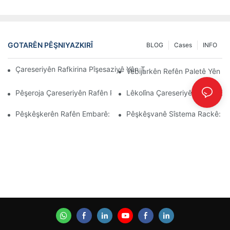
GOTARÊN PÊŞNIYAZKIRÎ
BLOG
Cases
INFO
Çareseriyên Rafkirina Pîşesaziyê Yên Top Ji Bo Rêvebiriya Emba
Vebijarkên Refên Paletê Yên Xw
Pêşeroja Çareseriyên Rafên Paletê: Trend Û Nûjenî
Lêkolîna Çareseriyên Rafên Dep
Pêşkêşkerên Rafên Embarê: Li Çi Bigerin
Pêşkêşvanê Sîstema Rackê: Fak