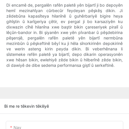
Di encamê de, pergalên rafên paletê yên bijartî ji bo depoyên
hemî mezinahîyan cûrbecûr feydeyan pêşkêş dikin. Ji
zêdebûna kapasîteya hilanînê û guhêrbariyê bigire heya
gihîştin û karîgeriya çêtir, ev pergal ji bo karsaziyên ku
dixwazin cîhê hilanîna xwe baştir bikin çareseriyek piralî û
lêçûn-bandor in. Bi şiyanên xwe yên pîvanbar û pêşdebirina
pêşerojê, pergalên rafên paletê yên bijartî nermbûna
mezinbûn û pêşkeftinê bêyî ku ji hêla sînorkirinên depokirinê
ve werin asteng kirin peyda dikin. Bi veberhênana li
sîstemeke refên paletê ya bijartî, depo dikarin operasyonên
xwe hêsan bikin, ewlehiyê zêde bikin û hilberînê zêde bikin,
di dawiyê de dibe sedema performansa giştî û serkeftinê.
Bi me re têkevin têkiliyê
Nav