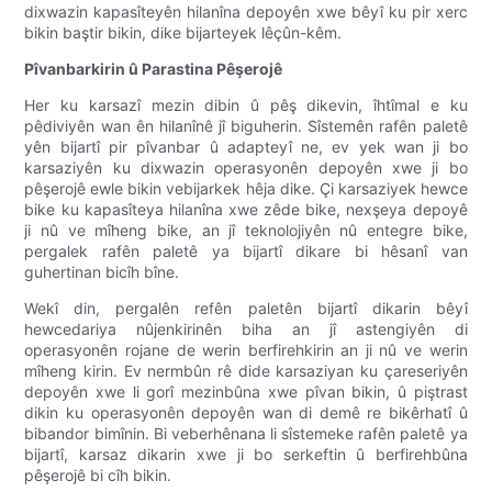
dixwazin kapasîteyên hilanîna depoyên xwe bêyî ku pir xerc
bikin baştir bikin, dike bijarteyek lêçûn-kêm.
Pîvanbarkirin û Parastina Pêşerojê
Her ku karsazî mezin dibin û pêş dikevin, îhtîmal e ku
pêdiviyên wan ên hilanînê jî biguherin. Sîstemên rafên paletê
yên bijartî pir pîvanbar û adapteyî ne, ev yek wan ji bo
karsaziyên ku dixwazin operasyonên depoyên xwe ji bo
pêşerojê ewle bikin vebijarkek hêja dike. Çi karsaziyek hewce
bike ku kapasîteya hilanîna xwe zêde bike, nexşeya depoyê
ji nû ve mîheng bike, an jî teknolojiyên nû entegre bike,
pergalek rafên paletê ya bijartî dikare bi hêsanî van
guhertinan bicîh bîne.
Wekî din, pergalên refên paletên bijartî dikarin bêyî
hewcedariya nûjenkirinên biha an jî astengiyên di
operasyonên rojane de werin berfirehkirin an ji nû ve werin
mîheng kirin. Ev nermbûn rê dide karsaziyan ku çareseriyên
depoyên xwe li gorî mezinbûna xwe pîvan bikin, û piştrast
dikin ku operasyonên depoyên wan di demê re bikêrhatî û
bibandor bimînin. Bi veberhênana li sîstemeke rafên paletê ya
bijartî, karsaz dikarin xwe ji bo serkeftin û berfirehbûna
pêşerojê bi cîh bikin.