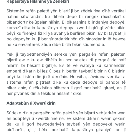
Kapasîteya Hilanînê ya Zêdekirî
Sîstemên refên paletê yên bijartî ji bo zêdekirina cîhê vertîkal
hatine sêwirandin, ku dihêle depo bi rengek rêxistinkirî û
bibandortir kelûpelan hilînin. Bi bikaranîna bilindahiya depoyê,
karsazî dikarin kapasîteya depoya xwe bi girîngî zêde bikin
bêyî ku firehiya fîzîkî ya avahiyê berfireh bikin. Ev bi taybetî ji
bo depoyên ku ji ber sînordarkirinên cîh sînordar in lê hewce
ne ku envanterek zêde dibe bicîh bikin sûdmend e.
Yek ji taybetmendiyên sereke yên pergalên refên paletên
bijartî ew e ku ew dihêlin ku her paletek di pergalê de hatî
hilanîn bi hêsanî bigihîje. Ev tê vê wateyê ku karmendên
embarê dikarin bi lez û bez hilberên taybetî bibînin û bistînin
bêyî ku tiştên din ji rê derxînin. Herwiha, sêwirana vertîkal a
sîstema rafan piştrast dike ku qada depoyê bi bandor tê
bikar anîn, û rêkxistina hilberan li gorî mezinahî, giranî, an jî
her pîvanek din a têkildar hêsantir dike.
Adaptebûn û Xwerûkirin
Sûdeke din a pergalên refên paletê yên bijartî vebijarkên wan
ên adapteyî û xwerûkirinê ne. Ev sîstem dikarin werin çêkirin
da ku li gorî hewcedariyên taybetî yên depoyekê werin
bicîhanîn, çi ji hêla mezinahî, kapasîteya giraniyê, an jî