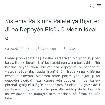
Sîstema Rafkirina Paletê ya Bijarte:
Ji bo Depoyên Biçûk û Mezin Îdeal
e
2025-08-19
Everunion
332
Embar ji bo xebata baş a gelek karsaziyan pir girîng in, ji ber
ku ew ji bo kelûpelan berî ku li xerîdaran werin belavkirin, cîhê
hilanînê peyda dikin. Birêvebirina depoyekê bi bandor tê
wateya zêdekirina qada hilanînê û misogerkirina gihîştina
hêsan a hilberan. Sîstemên refên paletê yên bijartî ji bo
depoyên piçûk û mezin çareseriyên populer in ji ber ku ew
pirrengî, gihîştinî û lêçûn-bandor pêşkêş dikin. Ev gotar dê li
ser feyde û taybetmendiyên pergalên refên paletên bijartî û
ka ew çawa ji bo depoyên hemî mezinahî bêkêmasî ne, kûr
bibe.