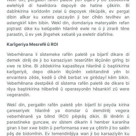
ewlehiyê di hawîrdora depoyê de hatine çêkirin. Bi
dabînkirina korîdorên zelal û depoyek rêkûpêk, ev pergal
dibin alîkar ku xetera qezayên ji ber cîhên tevlihev an
astengkirî kêm bibin. Wekî din, domdariya materyalên refan
piştrast dike ku kelûpelên hilanînê ewle ne û ji zirarê têne
parastin, û ev yek jîngehek xebatê ya ewletir diafirîne.
Karîgeriya Mesrefê û ROI
Veberhênana li sîstemeke rafên paletê ya bijartî dikare di
demek dirêj de ji bo karsaziyan teserûfên lêçûnên girîng bi
xwe re bîne. Bi zêdekirina kapasîteya hilanînê û baştirkirina
karîgeriyê, depo dikarin lêçûnên xebitandinê yên bi
envantera zêde, kedê û cîhê berbat ve girêdayî kêm bikin.
Veberhênana destpêkê di sîstema rafên paletê de dikare bi
rêya baştirkirina hilberînê û operasyonên hêsankirî zû were
vegerandin.
Wekî din, pergalên rafên paletê yên bijartî bi peyda kirina
çareseriyek hilanînê ya domdar û demdirêj vegera
veberhênanê ya bilind (ROI) pêşkêş dikin. Bi lênêrîn û
parastineke guncaw, ev sîstem dikarin li hember karanîna
giran li ber xwe bidin û performansa xwe ya çêtirîn ji bo salên
pêş de bidomînin. Ev temendirêjiya wan ji bo karsaziyên ku