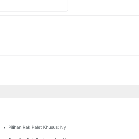
Pilihan Rak Palet Khusus: Nyaluyukeun Kabutuhan Panyimpenan
én