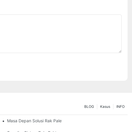
BLOG
Kasus
INFO
 Anjeun
Masa Depan Solusi Rak Palet: Tren Sareng Inovasi