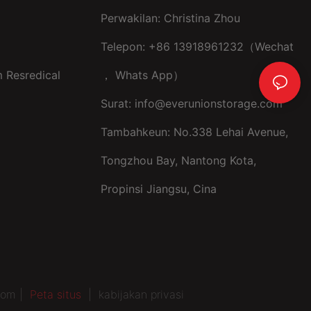
Perwakilan: Christina Zhou
Telepon: +86 13918961232（Wechat
 Resredical
， Whats App）
Surat:
info@everunionstorage.com
Tambahkeun: No.338 Lehai Avenue,
Tongzhou Bay, Nantong Kota,
Propinsi Jiangsu, Cina
com |
Peta situs
|
kabijakan privasi