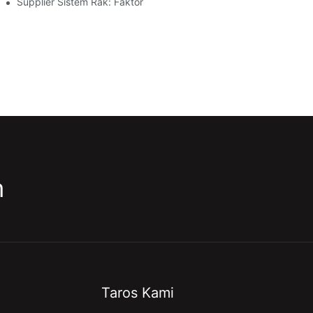
Supplier Sistem Rak: Faktor Kunci Pikeun Milih Mitra Anu Pas
m
Taros Kami