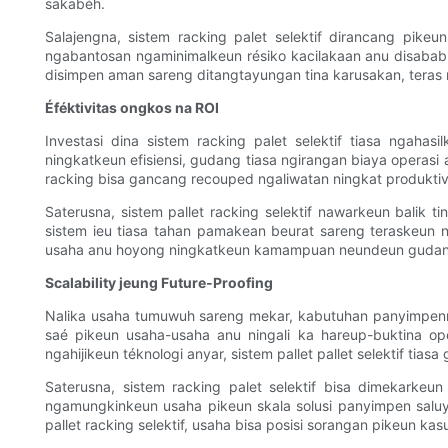
sakabéh.
Salajengna, sistem racking palet selektif dirancang pik
ngabantosan ngaminimalkeun résiko kacilakaan anu disaba
disimpen aman sareng ditangtayungan tina karusakan, teras
Éféktivitas ongkos na ROI
Investasi dina sistem racking palet selektif tiasa ngah
ningkatkeun efisiensi, gudang tiasa ngirangan biaya operasi
racking bisa gancang recouped ngaliwatan ningkat produktivi
Saterusna, sistem pallet racking selektif nawarkeun balik 
sistem ieu tiasa tahan pamakean beurat sareng teraskeun 
usaha anu hoyong ningkatkeun kamampuan neundeun gudan
Scalability jeung Future-Proofing
Nalika usaha tumuwuh sareng mekar, kabutuhan panyimpenna o
saé pikeun usaha-usaha anu ningali ka hareup-buktina o
ngahijikeun téknologi anyar, sistem pallet pallet selektif t
Saterusna, sistem racking palet selektif bisa dimekarke
ngamungkinkeun usaha pikeun skala solusi panyimpen saluyu
pallet racking selektif, usaha bisa posisi sorangan pikeun k