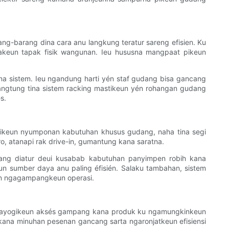
g-barang dina cara anu langkung teratur sareng efisien. Ku
keun tapak fisik wangunan. Ieu hususna mangpaat pikeun
dina sistem. Ieu ngandung harti yén staf gudang bisa gancang
angtung tina sistem racking mastikeun yén rohangan gudang
s.
un pikeun nyumponan kabutuhan khusus gudang, naha tina segi
ro, atanapi rak drive-in, gumantung kana saratna.
pang diatur deui kusabab kabutuhan panyimpen robih kana
 sumber daya anu paling éfisién. Salaku tambahan, sistem
keun ngagampangkeun operasi.
na nyayogikeun aksés gampang kana produk ku ngamungkinkeun
kana minuhan pesenan gancang sarta ngaronjatkeun efisiensi