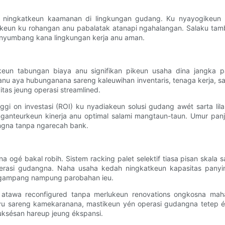
eun ningkatkeun kaamanan di lingkungan gudang. Ku nyayogikeun l
bkeun ku rohangan anu pabalatak atanapi ngahalangan. Salaku tam
 nyumbang kana lingkungan kerja anu aman.
asilkeun tabungan biaya anu signifikan pikeun usaha dina jangk
 anu aya hubunganana sareng kaleuwihan inventaris, tenaga kerja, sa
tas jeung operasi streamlined.
tinggi on investasi (ROI) ku nyadiakeun solusi gudang awét sarta l
nganteurkeun kinerja anu optimal salami mangtaun-taun. Umur panj
gna tanpa ngarecah bank.
gé bakal robih. Sistem racking palet selektif tiasa pisan skala sa
perasi gudangna. Naha usaha kedah ningkatkeun kapasitas panyim
iasa gampang nampung parobahan ieu.
un atawa reconfigured tanpa merlukeun renovations ongkosna maha
 sareng kamekaranana, mastikeun yén operasi gudangna tetep éfis
asuksésan hareup jeung ékspansi.