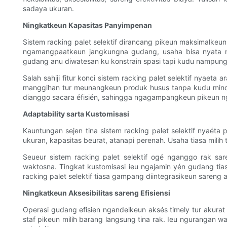
sadaya ukuran.
Ningkatkeun Kapasitas Panyimpenan
Sistem racking palet selektif dirancang pikeun maksimalke
ngamangpaatkeun jangkungna gudang, usaha bisa nyata n
gudang anu diwatesan ku konstrain spasi tapi kudu nampung
Salah sahiji fitur konci sistem racking palet selektif nyae
manggihan tur meunangkeun produk husus tanpa kudu mindah
dianggo sacara éfisién, sahingga ngagampangkeun pikeun nga
Adaptability sarta Kustomisasi
Kauntungan sejen tina sistem racking palet selektif nyaéta
ukuran, kapasitas beurat, atanapi perenah. Usaha tiasa milih 
Seueur sistem racking palet selektif ogé nganggo rak s
waktosna. Tingkat kustomisasi ieu ngajamin yén gudang t
racking palet selektif tiasa gampang diintegrasikeun sareng
Ningkatkeun Aksesibilitas sareng Efisiensi
Operasi gudang efisien ngandelkeun aksés timely tur akura
staf pikeun milih barang langsung tina rak. Ieu ngurangan