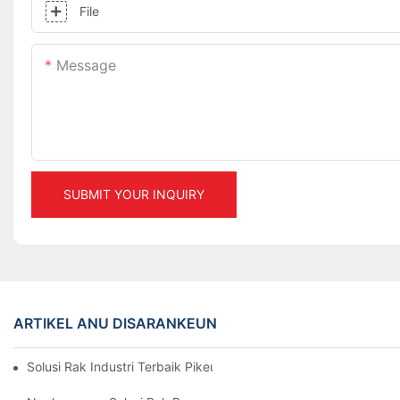
File
Message
SUBMIT YOUR INQUIRY
ARTIKEL ANU DISARANKEUN
Solusi Rak Industri Terbaik Pikeun Manajemén Gudang Anu Éfisi