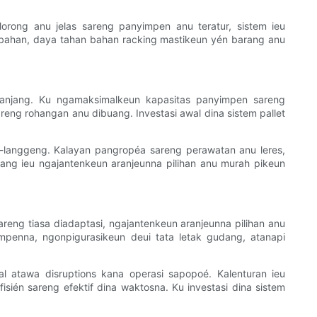
orong anu jelas sareng panyimpen anu teratur, sistem ieu
bahan, daya tahan bahan racking mastikeun yén barang anu
a panjang. Ku ngamaksimalkeun kapasitas panyimpen sareng
reng rohangan anu dibuang. Investasi awal dina sistem pallet
ila-langgeng. Kalayan pangropéa sareng perawatan anu leres,
ang ieu ngajantenkeun aranjeunna pilihan anu murah pikeun
reng tiasa diadaptasi, ngajantenkeun aranjeunna pilihan anu
penna, ngonpigurasikeun deui tata letak gudang, atanapi
l atawa disruptions kana operasi sapopoé. Kalenturan ieu
ién sareng efektif dina waktosna. Ku investasi dina sistem