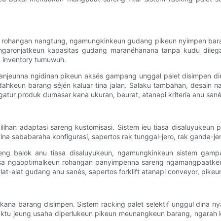
un rohangan nangtung, ngamungkinkeun gudang pikeun nyimpen baran
garonjatkeun kapasitas gudang maranéhanana tanpa kudu dilega
 inventory tumuwuh.
ta aranjeunna ngidinan pikeun aksés gampang unggal palet disimpen 
keun barang séjén kaluar tina jalan. Salaku tambahan, desain n
tur produk dumasar kana ukuran, beurat, atanapi kriteria anu sané
 pilihan adaptasi sareng kustomisasi. Sistem ieu tiasa disaluyuke
tina sababaraha konfigurasi, sapertos rak tunggal-jero, rak ganda-je
areng balok anu tiasa disaluyukeun, ngamungkinkeun sistem gam
iasa ngaoptimalkeun rohangan panyimpenna sareng ngamangpaatkeun
 alat-alat gudang anu sanés, sapertos forklift atanapi conveyor, pi
t kana barang disimpen. Sistem racking palet selektif unggul di
 waktu jeung usaha diperlukeun pikeun meunangkeun barang, ngarah 