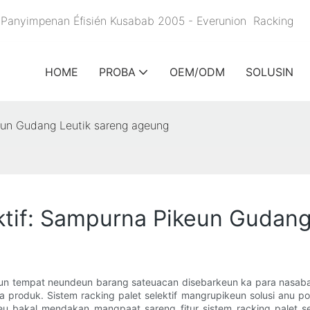
un Panyimpenan Éfisién Kusabab 2005 - Everunion
Racking
HOME
PROBA
OEM/ODM
SOLUSIN
eun Gudang Leutik sareng ageung
ktif: Sampurna Pikeun Gudang
un tempat neundeun barang sateuacan disebarkeun ka para nasaba
roduk. Sistem racking palet selektif mangrupikeun solusi anu p
lisan ieu bakal mendakan mangpaat sareng fitur sistem racking pal