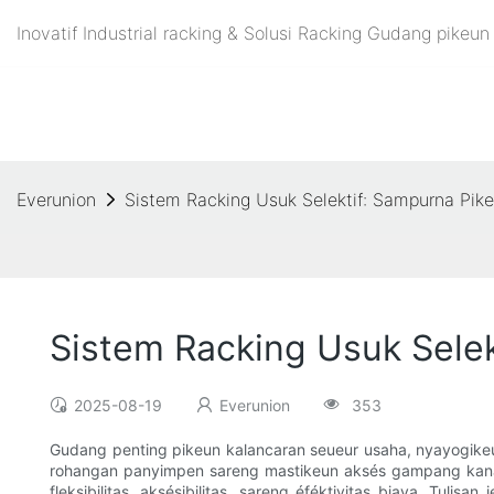
Inovatif Industrial racking & Solusi Racking Gudang pike
Everunion
Sistem Racking Usuk Selektif: Sampurna Pik
Sistem Racking Usuk Sele
2025-08-19
Everunion
353
Gudang penting pikeun kalancaran seueur usaha, nyayogike
rohangan panyimpen sareng mastikeun aksés gampang kana p
fleksibilitas, aksésibilitas, sareng éféktivitas biaya. Tu