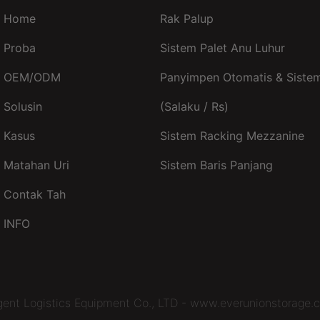
Home
Rak Palup
Proba
Sistem Palet Anu Luhur
OEM/ODM
Panyimpen Otomatis & Sistem
Solusin
(salaku / Rs)
Kasus
Sistem Racking Mezzanine
Matahan Uri
Sistem Baris Panjang
Contak Tah
INFO
igent Logistics Equipment Co., LTD - www.everunionstorage.