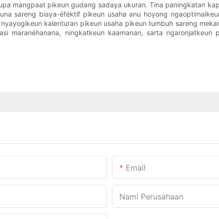
pa-rupa mangpaat pikeun gudang sadaya ukuran. Tina paningkatan ka
baguna sareng biaya-éféktif pikeun usaha anu hoyong ngaoptimalk
f nyayogikeun kalenturan pikeun usaha pikeun tumbuh sareng mekar 
perasi maranéhanana, ningkatkeun kaamanan, sarta ngaronjatkeun 
Email
Nami Perusahaan