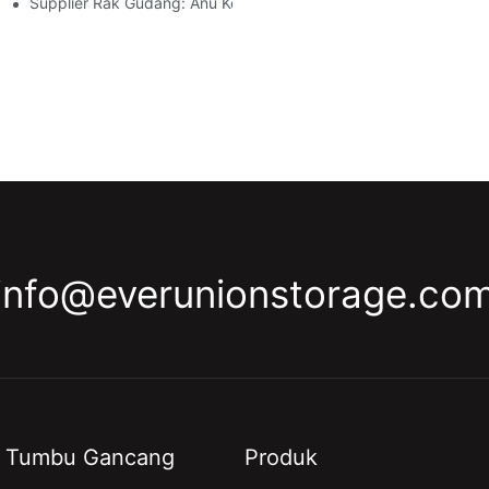
 Industri
Supplier Rak Gudang: Anu Kedah Dipilari
info@everunionstorage.co
Tumbu Gancang
Produk