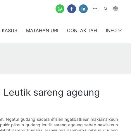
KASUS
MATAHAN URI
CONTAK TAH
INFO
 Leutik sareng ageung
h. Ngatur gudang sacara éfisién ngalibatkeun maksimalkeun
opulér pikeun gudang leutik sareng ageung sabab nawiskeun
et selektif sareng kumaha aranjeunna sampurna pikeun gudang