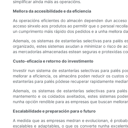
simplificar aínda máis as operacións.
Mellora da accesibilidade e da eficiencia
As operacións eficientes do almacén dependen dun acceso o
acceso sinxelo aos produtos ao permitir que o persoal recoll
un cumprimento máis rápido dos pedidos e a unha mellora da e
Ademais, os sistemas de estanterías selectivas para palés
organizado, estes sistemas axudan a minimizar o risco de a
as mercadorías almacenadas estean seguras e protexidas cont
Custo-eficacia e retorno do investimento
Investir nun sistema de estanterías selectivas para palés 
mellorar a eficiencia, os almacéns poden reducir os custos 
estanterías para palés pódese recuperar rapidamente median
Ademais, os sistemas de estanterías selectivas para palé
mantemento e os coidados axeitados, estes sistemas poden
nunha opción rendible para as empresas que buscan mellora
Escalabilidade e preparación para o futuro
A medida que as empresas medran e evolucionan, é probabl
escalables e adaptables, o que os converte nunha excelen