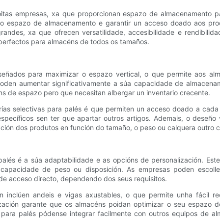
itas empresas, xa que proporcionan espazo de almacenamento para
r o espazo de almacenamento e garantir un acceso doado aos produ
ndes, xa que ofrecen versatilidade, accesibilidade e rendibilidad
 perfectos para almacéns de todos os tamaños.
eseñados para maximizar o espazo vertical, o que permite aos a
poden aumentar significativamente a súa capacidade de almacename
ns de espazo pero que necesitan albergar un inventario crecente.
erías selectivas para palés é que permiten un acceso doado a cada 
specíficos sen ter que apartar outros artigos. Ademais, o deseño 
zación dos produtos en función do tamaño, o peso ou calquera outro cr
palés é a súa adaptabilidade e as opcións de personalización. Es
capacidade de peso ou disposición. As empresas poden escolle
de acceso directo, dependendo dos seus requisitos.
én inclúen andeis e vigas axustables, o que permite unha fácil
zación garante que os almacéns poidan optimizar o seu espazo de
s para palés pódense integrar facilmente con outros equipos de al