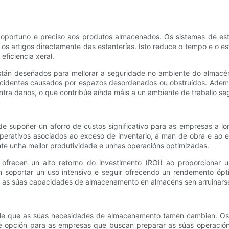
portuno e preciso aos produtos almacenados. Os sistemas de esta
a os artigos directamente das estanterías. Isto reduce o tempo e o e
ficiencia xeral.
 están deseñados para mellorar a seguridade no ambiente do alma
ccidentes causados por espazos desordenados ou obstruídos. Ademai
ra danos, o que contribúe aínda máis a un ambiente de traballo se
pode supoñer un aforro de custos significativo para as empresas 
operativos asociados ao exceso de inventario, á man de obra e ao 
te unha mellor produtividade e unhas operacións optimizadas.
s ofrecen un alto retorno do investimento (ROI) ao proporcionar 
 soportar un uso intensivo e seguir ofrecendo un rendemento ópt
r as súas capacidades de almacenamento en almacéns sen arruinars
e que as súas necesidades de almacenamento tamén cambien. Os si
te opción para as empresas que buscan preparar as súas operación