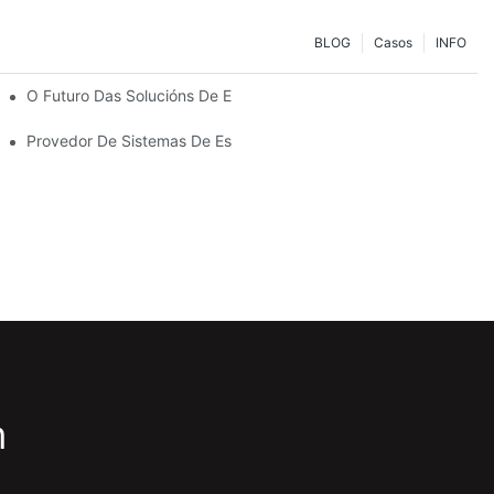
BLOG
Casos
INFO
As Túas Necesidades De Almacenamento
O Futuro Das Solucións De Estanterías Para Palés: Tendencias E
Provedor De Sistemas De Estanterías: Factores Clave Para Elixir
m