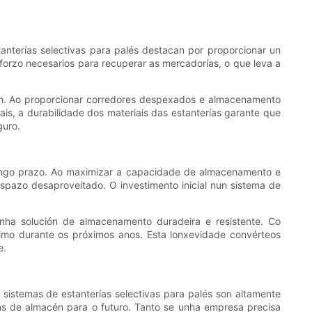
nterías selectivas para palés destacan por proporcionar un
sforzo necesarios para recuperar as mercadorías, o que leva a
cén. Ao proporcionar corredores despexados e almacenamento
s, a durabilidade dos materiais das estanterías garante que
guro.
a longo prazo. Ao maximizar a capacidade de almacenamento e
espazo desaproveitado. O investimento inicial nun sistema de
unha solución de almacenamento duradeira e resistente. Co
imo durante os próximos anos. Esta lonxevidade convérteos
e.
stemas de estanterías selectivas para palés son altamente
s de almacén para o futuro. Tanto se unha empresa precisa