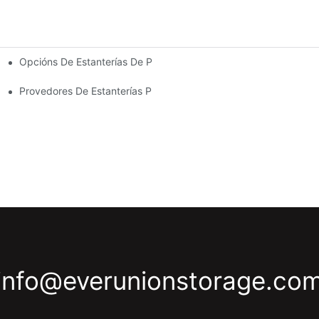
Opcións De Estanterías De Palés Personalizadas: Adaptando 
ión Eficiente Do Almacén
Os Sectores
Provedores De Estanterías Para Almacéns: Que Buscar
info@everunionstorage.co