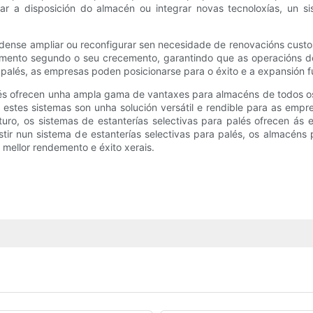
 a disposición do almacén ou integrar novas tecnoloxías, un si
dense ampliar ou reconfigurar sen necesidade de renovacións custosas
mento segundo o seu crecemento, garantindo que as operacións do
a palés, as empresas poden posicionarse para o éxito e a expansión f
 palés ofrecen unha ampla gama de vantaxes para almacéns de todo
ia, estes sistemas son unha solución versátil e rendible para as e
ro, os sistemas de estanterías selectivas para palés ofrecen ás e
tir nun sistema de estanterías selectivas para palés, os almacéns
 mellor rendemento e éxito xerais.