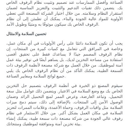
الصناعة وأفضل الممارسات عند تصميم وتثبيت نظام الرفوف الخاص
بك. يتضمن ذلك تقنيات التدعيم والتثبيت والتعزيز المناسبة لضمان
استقرار النظام وسلامته. من خلال اختيار الشركة المصنعة التي تعطي
الأولوية للمواد عالية الجودة والبناء، يمكنك أن تطمئن إلى أن نظام
الرفوف الخاص بك سيكون موثوقًا به ومتينًا وطويل الأمد.
تحسين السلامة والامتثال
يجب أن تكون السلامة دائمًا على رأس الأولويات في أي مكان عمل،
وخاصة في المرافق التي تتعامل مع كميات كبيرة من المنتجات. إن
نظام الرفوف المصمم جيدًا لا يساعدك فقط على تحقيق أقصى
استفادة من مساحة التخزين لديك، بل يساهم أيضًا في توفير بيئة عمل
آمنة لموظفيك. من خلال العمل مع شركة مصنعة لأنظمة الرفوف ذات
السمعة الطيبة، يمكنك التأكد من أن نظام الرفوف الخاص بك يلبي
جميع لوائح السلامة ومعايير الصناعة.
سيقوم المصنع ذو الخبرة في أنظمة الرفوف بتصميم حل التخزين
الخاص بك مع وضع السلامة في الاعتبار. ويتضمن ذلك عوامل مثل سعة
التحميل، وتباعد العارضة، وعرض الممر لمنع التحميل الزائد وضمان
الوصول الآمن إلى المنتجات. بالإضافة إلى ذلك، سيتم دمج ميزات
السلامة مثل واقيات الرفوف، وحماة الأعمدة، وعلامات الممرات لتعزيز
السلامة في مكان العمل بشكل أكبر. من خلال الاستثمار في نظام
رفوف عالي الجودة من شركة مصنعة ذات سمعة طيبة، يمكنك إنشاء
بيئة تخزين آمنة ومتوافقة لموظفيك ومنتجاتك.