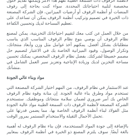
لأنظمة الرفوف ذات السمعة الطيبة تفهم هذا الأمر ويمكنها تقديم حلول
مخصصة لتلبية احتياجاتك المحددة. سواء كنت بحاجة إلى رفوف
المنصات أو أنظمة الرفوف أو أرضيات الميزانين، فإن الشركة المصنعة
ذات الخبرة في تصميم وتركيب أنظمة الرفوف يمكن أن تساعدك على
تعظيم المساحة لديك وتحسين الكفاءة.
من خلال العمل عن كثب معك لتقييم احتياجاتك التخزينية، يمكن لمصنع
نظام الرفوف أن يوصي بنوع نظام الرفوف المناسب الذي يناسب
متطلباتك بشكل أفضل. يمكنهم أخذ عوامل مثل وزن وأبعاد منتجاتك،
وتكرار الوصول، وقيود الميزانية الخاصة بك في الاعتبار لتصميم حل
مصمم خصيصًا لشركتك. بفضل نظام الرفوف المخصص، يمكنك تحسين
مساحة التخزين لديك وزيادة الإنتاجية وتعزيز سير العمل الشامل في
منشأتك.
مواد وبناء عالي الجودة
عند الاستثمار في نظام الرفوف، من المهم اختيار الشركة المصنعة التي
تستخدم مواد وطرق بناء عالية الجودة. إن متانة وقوة نظام الرفوف
الخاص بك أمر ضروري لضمان سلامة منتجاتك وموظفيك. ستستخدم
الشركة المصنعة لأنظمة الرفوف ذات السمعة الطيبة مواد عالية الجودة
مثل الفولاذ لبناء أنظمة الرفوف الخاصة بها، مما يضمن قدرتها على
تحمل الأحمال الثقيلة والاستخدام المستمر بمرور الوقت.
بالإضافة إلى جودة المواد المستخدمة، فإن بناء نظام الرفوف له أهمية
بالغة أيضًا. سوف يلتزم المصنع ذو الخبرة في أنظمة الرفوف بمعايير