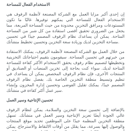
الاستخدام الفعال للمساحة
إن إحدى أكبر مزايا العمل مع الشركة المصنعة لأنظمة الرفوف هي
الاستخدام الفعال للمساحة التي يمكنهم توفيرها. غالبًا ما تكون
المستودعات ومرافق التخزين محدودة من حيث المساحة المربعة، مما
يجعل من الضروري تحقيق أقصى استفادة من كل شبر من المساحة
المتاحة. يمكن أن يساعدك نظام الرفوف المصمم جيدًا في تحسين
مساحة التخزين لديك وزيادة سعة التخزين وتحسين تخطيط منشأتك.
من خلال العمل مع الشركة المصنعة لأنظمة الرفوف، يمكنك الاستفادة
من خبرتهم في تحسين المساحة. سيقومون بتقييم احتياجاتك التخزينية
وتخطيطها لتصميم نظام رفوف يحقق الاستخدام الأكثر كفاءة للمساحة
المتاحة لديك. سواء كنت بحاجة إلى تخزين المنصات أو الصناديق أو
المنتجات الأخرى، فإن نظام الرفوف المخصص يمكن أن يساعدك في
تنظيم وتبسيط منطقة التخزين الخاصة بك. بفضل نظام الرفوف
المصمم جيدًا، يمكنك تقليل الفوضى وتحسين إدارة المخزون وإنشاء
سير عمل أكثر كفاءة في منشأتك.
تحسين الإنتاجية وسير العمل
بالإضافة إلى تحسين سعة التخزين والسلامة، يمكن لنظام الرفوف
عالي الجودة أيضًا تعزيز الإنتاجية وسير العمل في منشأتك. تسهل
منطقة التخزين المنظمة جيدًا على الموظفين تحديد موقع المنتجات
والوصول إليها بسرعة، مما يقلل من أوقات الالتقاط والاسترجاع. يمكن