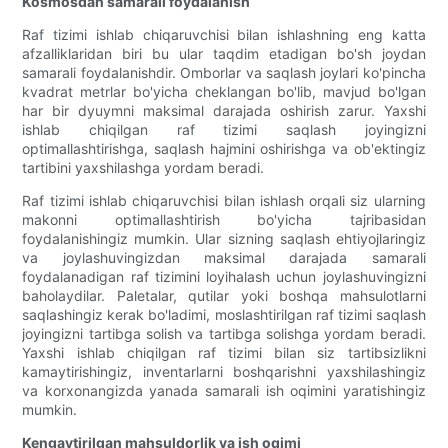
Kosmosdan samarali foydalanish
Raf tizimi ishlab chiqaruvchisi bilan ishlashning eng katta
afzalliklaridan biri bu ular taqdim etadigan bo'sh joydan
samarali foydalanishdir. Omborlar va saqlash joylari ko'pincha
kvadrat metrlar bo'yicha cheklangan bo'lib, mavjud bo'lgan
har bir dyuymni maksimal darajada oshirish zarur. Yaxshi
ishlab chiqilgan raf tizimi saqlash joyingizni
optimallashtirishga, saqlash hajmini oshirishga va ob'ektingiz
tartibini yaxshilashga yordam beradi.
Raf tizimi ishlab chiqaruvchisi bilan ishlash orqali siz ularning
makonni optimallashtirish bo'yicha tajribasidan
foydalanishingiz mumkin. Ular sizning saqlash ehtiyojlaringiz
va joylashuvingizdan maksimal darajada samarali
foydalanadigan raf tizimini loyihalash uchun joylashuvingizni
baholaydilar. Paletalar, qutilar yoki boshqa mahsulotlarni
saqlashingiz kerak bo'ladimi, moslashtirilgan raf tizimi saqlash
joyingizni tartibga solish va tartibga solishga yordam beradi.
Yaxshi ishlab chiqilgan raf tizimi bilan siz tartibsizlikni
kamaytirishingiz, inventarlarni boshqarishni yaxshilashingiz
va korxonangizda yanada samarali ish oqimini yaratishingiz
mumkin.
Kengaytirilgan mahsuldorlik va ish oqimi