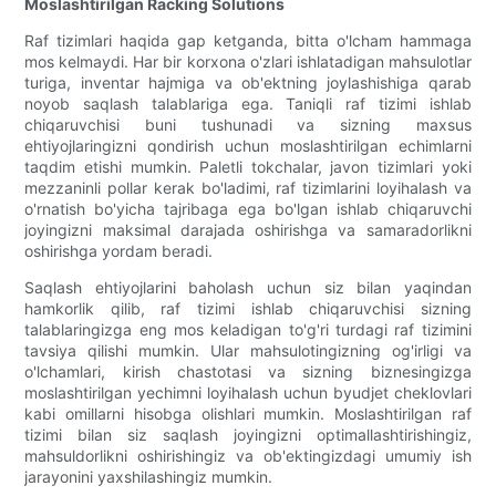
Moslashtirilgan Racking Solutions
Raf tizimlari haqida gap ketganda, bitta o'lcham hammaga
mos kelmaydi. Har bir korxona o'zlari ishlatadigan mahsulotlar
turiga, inventar hajmiga va ob'ektning joylashishiga qarab
noyob saqlash talablariga ega. Taniqli raf tizimi ishlab
chiqaruvchisi buni tushunadi va sizning maxsus
ehtiyojlaringizni qondirish uchun moslashtirilgan echimlarni
taqdim etishi mumkin. Paletli tokchalar, javon tizimlari yoki
mezzaninli pollar kerak bo'ladimi, raf tizimlarini loyihalash va
o'rnatish bo'yicha tajribaga ega bo'lgan ishlab chiqaruvchi
joyingizni maksimal darajada oshirishga va samaradorlikni
oshirishga yordam beradi.
Saqlash ehtiyojlarini baholash uchun siz bilan yaqindan
hamkorlik qilib, raf tizimi ishlab chiqaruvchisi sizning
talablaringizga eng mos keladigan to'g'ri turdagi raf tizimini
tavsiya qilishi mumkin. Ular mahsulotingizning og'irligi va
o'lchamlari, kirish chastotasi va sizning biznesingizga
moslashtirilgan yechimni loyihalash uchun byudjet cheklovlari
kabi omillarni hisobga olishlari mumkin. Moslashtirilgan raf
tizimi bilan siz saqlash joyingizni optimallashtirishingiz,
mahsuldorlikni oshirishingiz va ob'ektingizdagi umumiy ish
jarayonini yaxshilashingiz mumkin.