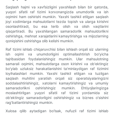
Saqlash hajmi va xavfsizligini yaxshilash bilan bir qatorda,
yuqori sifatli raf tizimi korxonangizda unumdorlik va ish
oqimini ham oshirishi mumkin. Yaxshi tashkil etilgan saqlash
joyi xodimlarga mahsulotlarni tezda topish va ularga kirishni
osonlashtiradi, bu esa terib olish va olish vaqtlarini
qisqartiradi. Bu yaxshilangan samaradorlik mahsuldorlikni
oshirishga, mehnat xarajatlarini kamaytirishga va mijozlarning
qoniqishini oshirishga olib kelishi mumkin.
Raf tizimi ishlab chiqaruvchisi bilan ishlash orqali siz ularning
ish oqimi va unumdorligini optimallashtirish bo'yicha
tajribasidan foydalanishingiz mumkin. Ular mahsulotning
samarali oqimini, mahsulotlarga oson kirishni va ob'ektingiz
bo'ylab uzluksiz harakatlanishini ta'minlaydigan raf tizimini
loyihalashlari mumkin. Yaxshi tashkil etilgan va tuzilgan
saqlash muhitini yaratish orqali siz operatsiyalaringizni
soddalashtirishingiz, xatolarni kamaytirishingiz va umumiy
samaradorlikni oshirishingiz mumkin. Ehtiyojlaringizga
moslashtirilgan yuqori sifatli raf tizimi yordamida siz
ob'ektingiz samaradorligini oshirishingiz va biznes o'sishini
rag'batlantirishingiz mumkin.
Xulosa qilib aytadigan bo'lsak, nufuzli raf tizimi ishlab