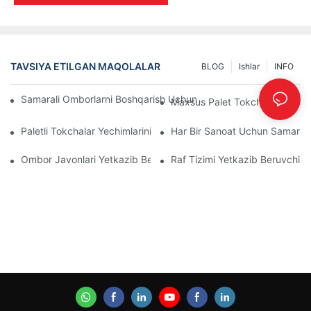
TAVSIYA ETILGAN MAQOLALAR
BLOG
Ishlar
INFO
Samarali Omborlarni Boshqarish Uchun Eng Yaxshi Sanoat Tokcha
Maxsus Palet Tokchalari Variantl
Paletli Tokchalar Yechimlarining Kelajagi: Trendlar Va Innovatsiya
Har Bir Sanoat Uchun Samarali 
Ombor Javonlari Yetkazib Beruvchilari: Nimalarga E'tibor Berish
Raf Tizimi Yetkazib Beruvchisi: 