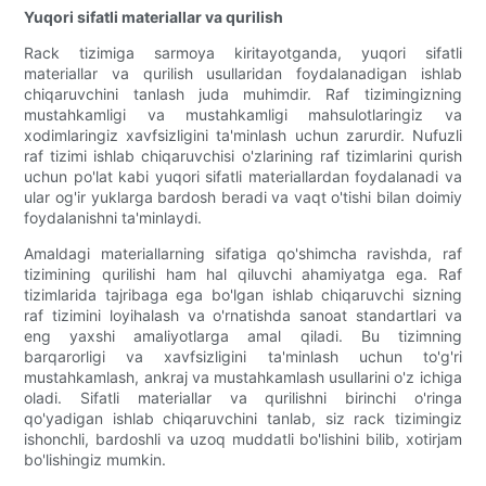
Yuqori sifatli materiallar va qurilish
Rack tizimiga sarmoya kiritayotganda, yuqori sifatli
materiallar va qurilish usullaridan foydalanadigan ishlab
chiqaruvchini tanlash juda muhimdir. Raf tizimingizning
mustahkamligi va mustahkamligi mahsulotlaringiz va
xodimlaringiz xavfsizligini ta'minlash uchun zarurdir. Nufuzli
raf tizimi ishlab chiqaruvchisi o'zlarining raf tizimlarini qurish
uchun po'lat kabi yuqori sifatli materiallardan foydalanadi va
ular og'ir yuklarga bardosh beradi va vaqt o'tishi bilan doimiy
foydalanishni ta'minlaydi.
Amaldagi materiallarning sifatiga qo'shimcha ravishda, raf
tizimining qurilishi ham hal qiluvchi ahamiyatga ega. Raf
tizimlarida tajribaga ega bo'lgan ishlab chiqaruvchi sizning
raf tizimini loyihalash va o'rnatishda sanoat standartlari va
eng yaxshi amaliyotlarga amal qiladi. Bu tizimning
barqarorligi va xavfsizligini ta'minlash uchun to'g'ri
mustahkamlash, ankraj va mustahkamlash usullarini o'z ichiga
oladi. Sifatli materiallar va qurilishni birinchi o'ringa
qo'yadigan ishlab chiqaruvchini tanlab, siz rack tizimingiz
ishonchli, bardoshli va uzoq muddatli bo'lishini bilib, xotirjam
bo'lishingiz mumkin.