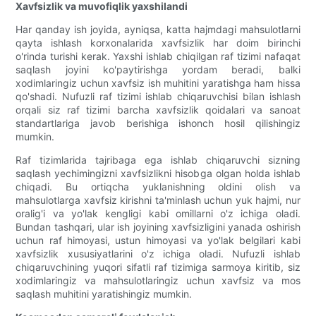
Xavfsizlik va muvofiqlik yaxshilandi
Har qanday ish joyida, ayniqsa, katta hajmdagi mahsulotlarni
qayta ishlash korxonalarida xavfsizlik har doim birinchi
o'rinda turishi kerak. Yaxshi ishlab chiqilgan raf tizimi nafaqat
saqlash joyini ko'paytirishga yordam beradi, balki
xodimlaringiz uchun xavfsiz ish muhitini yaratishga ham hissa
qo'shadi. Nufuzli raf tizimi ishlab chiqaruvchisi bilan ishlash
orqali siz raf tizimi barcha xavfsizlik qoidalari va sanoat
standartlariga javob berishiga ishonch hosil qilishingiz
mumkin.
Raf tizimlarida tajribaga ega ishlab chiqaruvchi sizning
saqlash yechimingizni xavfsizlikni hisobga olgan holda ishlab
chiqadi. Bu ortiqcha yuklanishning oldini olish va
mahsulotlarga xavfsiz kirishni ta'minlash uchun yuk hajmi, nur
oralig'i va yo'lak kengligi kabi omillarni o'z ichiga oladi.
Bundan tashqari, ular ish joyining xavfsizligini yanada oshirish
uchun raf himoyasi, ustun himoyasi va yo'lak belgilari kabi
xavfsizlik xususiyatlarini o'z ichiga oladi. Nufuzli ishlab
chiqaruvchining yuqori sifatli raf tizimiga sarmoya kiritib, siz
xodimlaringiz va mahsulotlaringiz uchun xavfsiz va mos
saqlash muhitini yaratishingiz mumkin.