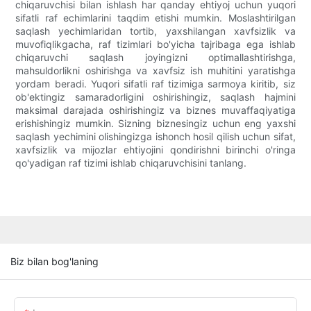
chiqaruvchisi bilan ishlash har qanday ehtiyoj uchun yuqori
sifatli raf echimlarini taqdim etishi mumkin. Moslashtirilgan
saqlash yechimlaridan tortib, yaxshilangan xavfsizlik va
muvofiqlikgacha, raf tizimlari bo'yicha tajribaga ega ishlab
chiqaruvchi saqlash joyingizni optimallashtirishga,
mahsuldorlikni oshirishga va xavfsiz ish muhitini yaratishga
yordam beradi. Yuqori sifatli raf tizimiga sarmoya kiritib, siz
ob'ektingiz samaradorligini oshirishingiz, saqlash hajmini
maksimal darajada oshirishingiz va biznes muvaffaqiyatiga
erishishingiz mumkin. Sizning biznesingiz uchun eng yaxshi
saqlash yechimini olishingizga ishonch hosil qilish uchun sifat,
xavfsizlik va mijozlar ehtiyojini qondirishni birinchi o'ringa
qo'yadigan raf tizimi ishlab chiqaruvchisini tanlang.
Biz bilan bog'laning