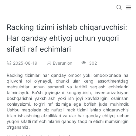
Racking tizimi ishlab chiqaruvchisi:
Har qanday ehtiyoj uchun yuqori
sifatli raf echimlari
2025-08-19
Everunion
302
Racking tizimlari har qanday ombor yoki omborxonada hal
qiluvchi rol o'ynaydi, chunki ular keng assortimentdagi
mahsulotlar uchun samarali va tartibli saqlash echimlarini
ta'minlaydi. Bo'sh joyingizni kengaytirish, inventarizatsiyani
boshqarishni yaxshilash yoki ish joyi xavfsizligini oshirishni
xohlaysizmi, to'g'ri raf tizimiga ega bo'lish juda muhimdir.
Ushbu maqolada biz nufuzli rack tizimi ishlab chiqaruvchisi
bilan ishlashning afzalliklari va ular har qanday ehtiyoj uchun
yuqori sifatli raf echimlarini qanday taqdim etishi mumkinligini
o'rganamiz.