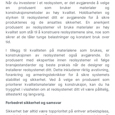
Når du investerer i et reolsystem, er det avgjørende å velge
en produsent som bruker materialer og
konstruksjonsmetoder av høy kvalitet. Holdbarheten og
styrken til reolsystemet ditt er avgjørende for å sikre
produktenes og de ansattes sikkerhet. En anerkjent
produsent av reolsystemer vil bruke materialer av høy
kvalitet som stål til å konstruere reolsystemene sine, noe som
sikrer at de tåler tunge belastninger og konstant bruk over
tid.
I tillegg til kvaliteten på materialene som brukes, er
konstruksjonen av reolsystemet også avgjørende. En
produsent med ekspertise innen reolsystemer vil følge
bransjestandarder og beste praksis når de designer og
installerer reolsystemet ditt. Dette inkluderer riktig avstivning,
forankring og armeringsteknikker for å sikre systemets
stabilitet og sikkerhet. Ved å velge en produsent som
prioriterer kvalitetsmaterialer og konstruksjon, kan du ha
trygghet i vissheten om at reolsystemet ditt vil være pålitelig,
slitesterkt og langvarig.
Forbedret sikkerhet og samsvar
Sikkerhet bør alltid være topprioritet på enhver arbeidsplass,