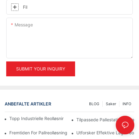
Fil
Message
SUBMIT YOUR INQUIRY
ANBEFALTE ARTIKLER
BLOG
Saker
INFO
Topp Industrielle Reolløsninger For Effektiv Lagerstyring
Tilpassede Pallestativalternat
Fremtiden For Pallreolløsninger: Trender Og Innovasjoner
Utforsker Effektive Lagerreollø