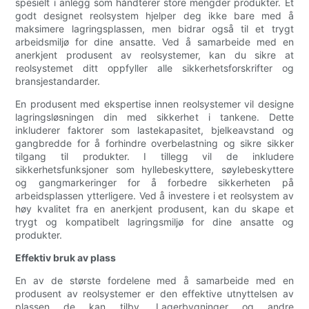
spesielt i anlegg som håndterer store mengder produkter. Et
godt designet reolsystem hjelper deg ikke bare med å
maksimere lagringsplassen, men bidrar også til et trygt
arbeidsmiljø for dine ansatte. Ved å samarbeide med en
anerkjent produsent av reolsystemer, kan du sikre at
reolsystemet ditt oppfyller alle sikkerhetsforskrifter og
bransjestandarder.
En produsent med ekspertise innen reolsystemer vil designe
lagringsløsningen din med sikkerhet i tankene. Dette
inkluderer faktorer som lastekapasitet, bjelkeavstand og
gangbredde for å forhindre overbelastning og sikre sikker
tilgang til produkter. I tillegg vil de inkludere
sikkerhetsfunksjoner som hyllebeskyttere, søylebeskyttere
og gangmarkeringer for å forbedre sikkerheten på
arbeidsplassen ytterligere. Ved å investere i et reolsystem av
høy kvalitet fra en anerkjent produsent, kan du skape et
trygt og kompatibelt lagringsmiljø for dine ansatte og
produkter.
Effektiv bruk av plass
En av de største fordelene med å samarbeide med en
produsent av reolsystemer er den effektive utnyttelsen av
plassen de kan tilby. Lagerbygninger og andre