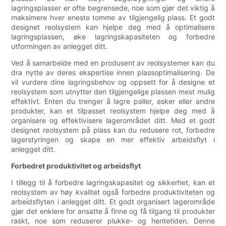
lagringsplasser er ofte begrensede, noe som gjør det viktig å
maksimere hver eneste tomme av tilgjengelig plass. Et godt
designet reolsystem kan hjelpe deg med å optimalisere
lagringsplassen, øke lagringskapasiteten og forbedre
utformingen av anlegget ditt.
Ved å samarbeide med en produsent av reolsystemer kan du
dra nytte av deres ekspertise innen plassoptimalisering. De
vil vurdere dine lagringsbehov og oppsett for å designe et
reolsystem som utnytter den tilgjengelige plassen mest mulig
effektivt. Enten du trenger å lagre paller, esker eller andre
produkter, kan et tilpasset reolsystem hjelpe deg med å
organisere og effektivisere lagerområdet ditt. Med et godt
designet reolsystem på plass kan du redusere rot, forbedre
lagerstyringen og skape en mer effektiv arbeidsflyt i
anlegget ditt.
Forbedret produktivitet og arbeidsflyt
I tillegg til å forbedre lagringskapasitet og sikkerhet, kan et
reolsystem av høy kvalitet også forbedre produktiviteten og
arbeidsflyten i anlegget ditt. Et godt organisert lagerområde
gjør det enklere for ansatte å finne og få tilgang til produkter
raskt, noe som reduserer plukke- og hentetiden. Denne