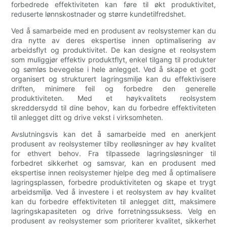
forbedrede effektiviteten kan føre til økt produktivitet,
reduserte lønnskostnader og større kundetilfredshet.
Ved å samarbeide med en produsent av reolsystemer kan du
dra nytte av deres ekspertise innen optimalisering av
arbeidsflyt og produktivitet. De kan designe et reolsystem
som muliggjør effektiv produktflyt, enkel tilgang til produkter
og sømløs bevegelse i hele anlegget. Ved å skape et godt
organisert og strukturert lagringsmiljø kan du effektivisere
driften, minimere feil og forbedre den generelle
produktiviteten. Med et høykvalitets reolsystem
skreddersydd til dine behov, kan du forbedre effektiviteten
til anlegget ditt og drive vekst i virksomheten.
Avslutningsvis kan det å samarbeide med en anerkjent
produsent av reolsystemer tilby reolløsninger av høy kvalitet
for ethvert behov. Fra tilpassede lagringsløsninger til
forbedret sikkerhet og samsvar, kan en produsent med
ekspertise innen reolsystemer hjelpe deg med å optimalisere
lagringsplassen, forbedre produktiviteten og skape et trygt
arbeidsmiljø. Ved å investere i et reolsystem av høy kvalitet
kan du forbedre effektiviteten til anlegget ditt, maksimere
lagringskapasiteten og drive forretningssuksess. Velg en
produsent av reolsystemer som prioriterer kvalitet, sikkerhet