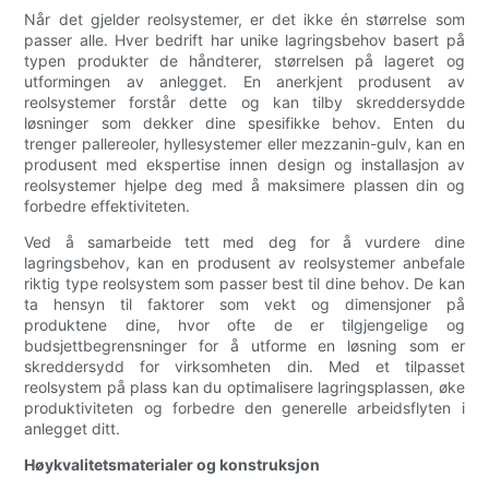
Når det gjelder reolsystemer, er det ikke én størrelse som
passer alle. Hver bedrift har unike lagringsbehov basert på
typen produkter de håndterer, størrelsen på lageret og
utformingen av anlegget. En anerkjent produsent av
reolsystemer forstår dette og kan tilby skreddersydde
løsninger som dekker dine spesifikke behov. Enten du
trenger pallereoler, hyllesystemer eller mezzanin-gulv, kan en
produsent med ekspertise innen design og installasjon av
reolsystemer hjelpe deg med å maksimere plassen din og
forbedre effektiviteten.
Ved å samarbeide tett med deg for å vurdere dine
lagringsbehov, kan en produsent av reolsystemer anbefale
riktig type reolsystem som passer best til dine behov. De kan
ta hensyn til faktorer som vekt og dimensjoner på
produktene dine, hvor ofte de er tilgjengelige og
budsjettbegrensninger for å utforme en løsning som er
skreddersydd for virksomheten din. Med et tilpasset
reolsystem på plass kan du optimalisere lagringsplassen, øke
produktiviteten og forbedre den generelle arbeidsflyten i
anlegget ditt.
Høykvalitetsmaterialer og konstruksjon