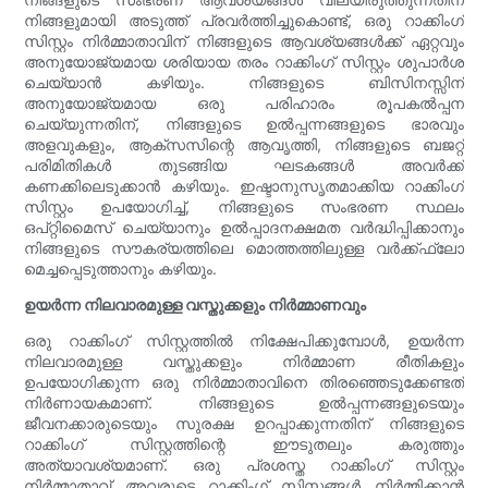
നിങ്ങളുമായി അടുത്ത് പ്രവർത്തിച്ചുകൊണ്ട്, ഒരു റാക്കിംഗ്
സിസ്റ്റം നിർമ്മാതാവിന് നിങ്ങളുടെ ആവശ്യങ്ങൾക്ക് ഏറ്റവും
അനുയോജ്യമായ ശരിയായ തരം റാക്കിംഗ് സിസ്റ്റം ശുപാർശ
ചെയ്യാൻ കഴിയും. നിങ്ങളുടെ ബിസിനസ്സിന്
അനുയോജ്യമായ ഒരു പരിഹാരം രൂപകൽപ്പന
ചെയ്യുന്നതിന്, നിങ്ങളുടെ ഉൽപ്പന്നങ്ങളുടെ ഭാരവും
അളവുകളും, ആക്‌സസിന്റെ ആവൃത്തി, നിങ്ങളുടെ ബജറ്റ്
പരിമിതികൾ തുടങ്ങിയ ഘടകങ്ങൾ അവർക്ക്
കണക്കിലെടുക്കാൻ കഴിയും. ഇഷ്ടാനുസൃതമാക്കിയ റാക്കിംഗ്
സിസ്റ്റം ഉപയോഗിച്ച്, നിങ്ങളുടെ സംഭരണ സ്ഥലം
ഒപ്റ്റിമൈസ് ചെയ്യാനും ഉൽപ്പാദനക്ഷമത വർദ്ധിപ്പിക്കാനും
നിങ്ങളുടെ സൗകര്യത്തിലെ മൊത്തത്തിലുള്ള വർക്ക്ഫ്ലോ
മെച്ചപ്പെടുത്താനും കഴിയും.
ഉയർന്ന നിലവാരമുള്ള വസ്തുക്കളും നിർമ്മാണവും
ഒരു റാക്കിംഗ് സിസ്റ്റത്തിൽ നിക്ഷേപിക്കുമ്പോൾ, ഉയർന്ന
നിലവാരമുള്ള വസ്തുക്കളും നിർമ്മാണ രീതികളും
ഉപയോഗിക്കുന്ന ഒരു നിർമ്മാതാവിനെ തിരഞ്ഞെടുക്കേണ്ടത്
നിർണായകമാണ്. നിങ്ങളുടെ ഉൽപ്പന്നങ്ങളുടെയും
ജീവനക്കാരുടെയും സുരക്ഷ ഉറപ്പാക്കുന്നതിന് നിങ്ങളുടെ
റാക്കിംഗ് സിസ്റ്റത്തിന്റെ ഈടുതലും കരുത്തും
അത്യാവശ്യമാണ്. ഒരു പ്രശസ്ത റാക്കിംഗ് സിസ്റ്റം
നിർമ്മാതാവ് അവരുടെ റാക്കിംഗ് സിസ്റ്റങ്ങൾ നിർമ്മിക്കാൻ