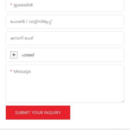
ഇമെയിൽ
ഫോൺ / വാട്ട്സ്ആപ്പ്
കമ്പനി പേര്
ഫയല്
Message
SUBMIT YOUR INQUIRY