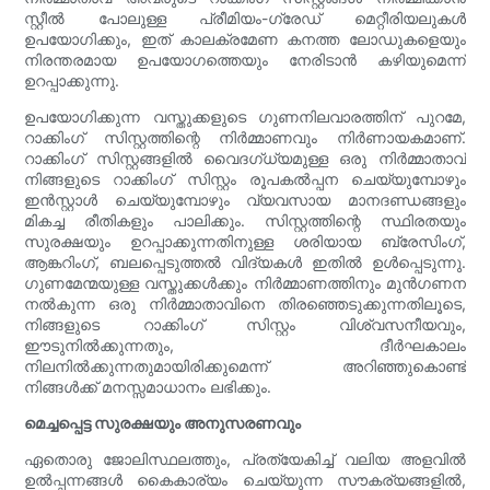
സ്റ്റീൽ പോലുള്ള പ്രീമിയം-ഗ്രേഡ് മെറ്റീരിയലുകൾ
ഉപയോഗിക്കും, ഇത് കാലക്രമേണ കനത്ത ലോഡുകളെയും
നിരന്തരമായ ഉപയോഗത്തെയും നേരിടാൻ കഴിയുമെന്ന്
ഉറപ്പാക്കുന്നു.
ഉപയോഗിക്കുന്ന വസ്തുക്കളുടെ ഗുണനിലവാരത്തിന് പുറമേ,
റാക്കിംഗ് സിസ്റ്റത്തിന്റെ നിർമ്മാണവും നിർണായകമാണ്.
റാക്കിംഗ് സിസ്റ്റങ്ങളിൽ വൈദഗ്ധ്യമുള്ള ഒരു നിർമ്മാതാവ്
നിങ്ങളുടെ റാക്കിംഗ് സിസ്റ്റം രൂപകൽപ്പന ചെയ്യുമ്പോഴും
ഇൻസ്റ്റാൾ ചെയ്യുമ്പോഴും വ്യവസായ മാനദണ്ഡങ്ങളും
മികച്ച രീതികളും പാലിക്കും. സിസ്റ്റത്തിന്റെ സ്ഥിരതയും
സുരക്ഷയും ഉറപ്പാക്കുന്നതിനുള്ള ശരിയായ ബ്രേസിംഗ്,
ആങ്കറിംഗ്, ബലപ്പെടുത്തൽ വിദ്യകൾ ഇതിൽ ഉൾപ്പെടുന്നു.
ഗുണമേന്മയുള്ള വസ്തുക്കൾക്കും നിർമ്മാണത്തിനും മുൻഗണന
നൽകുന്ന ഒരു നിർമ്മാതാവിനെ തിരഞ്ഞെടുക്കുന്നതിലൂടെ,
നിങ്ങളുടെ റാക്കിംഗ് സിസ്റ്റം വിശ്വസനീയവും,
ഈടുനിൽക്കുന്നതും, ദീർഘകാലം
നിലനിൽക്കുന്നതുമായിരിക്കുമെന്ന് അറിഞ്ഞുകൊണ്ട്
നിങ്ങൾക്ക് മനസ്സമാധാനം ലഭിക്കും.
മെച്ചപ്പെട്ട സുരക്ഷയും അനുസരണവും
ഏതൊരു ജോലിസ്ഥലത്തും, പ്രത്യേകിച്ച് വലിയ അളവിൽ
ഉൽപ്പന്നങ്ങൾ കൈകാര്യം ചെയ്യുന്ന സൗകര്യങ്ങളിൽ,