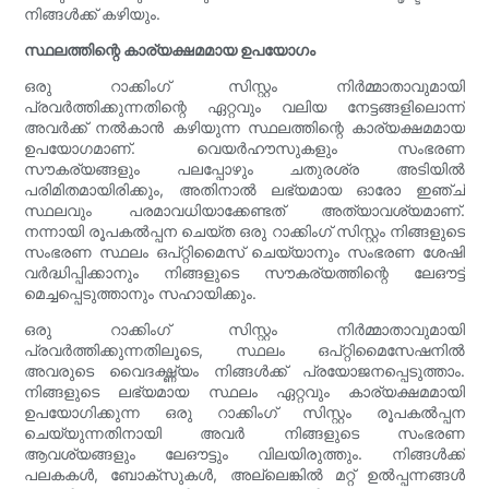
നിങ്ങൾക്ക് കഴിയും.
സ്ഥലത്തിന്റെ കാര്യക്ഷമമായ ഉപയോഗം
ഒരു റാക്കിംഗ് സിസ്റ്റം നിർമ്മാതാവുമായി
പ്രവർത്തിക്കുന്നതിന്റെ ഏറ്റവും വലിയ നേട്ടങ്ങളിലൊന്ന്
അവർക്ക് നൽകാൻ കഴിയുന്ന സ്ഥലത്തിന്റെ കാര്യക്ഷമമായ
ഉപയോഗമാണ്. വെയർഹൗസുകളും സംഭരണ
സൗകര്യങ്ങളും പലപ്പോഴും ചതുരശ്ര അടിയിൽ
പരിമിതമായിരിക്കും, അതിനാൽ ലഭ്യമായ ഓരോ ഇഞ്ച്
സ്ഥലവും പരമാവധിയാക്കേണ്ടത് അത്യാവശ്യമാണ്.
നന്നായി രൂപകൽപ്പന ചെയ്ത ഒരു റാക്കിംഗ് സിസ്റ്റം നിങ്ങളുടെ
സംഭരണ സ്ഥലം ഒപ്റ്റിമൈസ് ചെയ്യാനും സംഭരണ ശേഷി
വർദ്ധിപ്പിക്കാനും നിങ്ങളുടെ സൗകര്യത്തിന്റെ ലേഔട്ട്
മെച്ചപ്പെടുത്താനും സഹായിക്കും.
ഒരു റാക്കിംഗ് സിസ്റ്റം നിർമ്മാതാവുമായി
പ്രവർത്തിക്കുന്നതിലൂടെ, സ്ഥലം ഒപ്റ്റിമൈസേഷനിൽ
അവരുടെ വൈദഗ്ദ്ധ്യം നിങ്ങൾക്ക് പ്രയോജനപ്പെടുത്താം.
നിങ്ങളുടെ ലഭ്യമായ സ്ഥലം ഏറ്റവും കാര്യക്ഷമമായി
ഉപയോഗിക്കുന്ന ഒരു റാക്കിംഗ് സിസ്റ്റം രൂപകൽപ്പന
ചെയ്യുന്നതിനായി അവർ നിങ്ങളുടെ സംഭരണ
ആവശ്യങ്ങളും ലേഔട്ടും വിലയിരുത്തും. നിങ്ങൾക്ക്
പലകകൾ, ബോക്സുകൾ, അല്ലെങ്കിൽ മറ്റ് ഉൽപ്പന്നങ്ങൾ