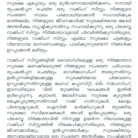
സുരക്ഷ എപ്പോഴും ഒരു മുൻ‌ഗണനയായിരിക്കണം. നന്നായി
രൂപകൽപ്പന ചെയ്ത ഒരു റാക്കിംഗ് സിസ്റ്റം നിങ്ങളുടെ
സംഭരണ സ്ഥലം പരമാവധിയാക്കാൻ സഹായിക്കുക
മാത്രമല്ല, നിങ്ങളുടെ ജീവനക്കാർക്ക് സുരക്ഷിതമായ ജോലി
അന്തരീക്ഷം സൃഷ്ടിക്കുന്നതിനും സഹായിക്കുന്നു. ഒരു പ്രശസ്ത
റാക്കിംഗ് സിസ്റ്റം നിർമ്മാതാവുമായി പ്രവർത്തിക്കുന്നതിലൂടെ,
നിങ്ങളുടെ റാക്കിംഗ് സിസ്റ്റം എല്ലാ സുരക്ഷാ ചട്ടങ്ങളും
വ്യവസായ മാനദണ്ഡങ്ങളും പാലിക്കുന്നുണ്ടെന്ന് നിങ്ങൾക്ക്
ഉറപ്പാക്കാൻ കഴിയും.
റാക്കിംഗ് സിസ്റ്റങ്ങളിൽ വൈദഗ്ധ്യമുള്ള ഒരു നിർമ്മാതാവ്
സുരക്ഷ കണക്കിലെടുത്ത് നിങ്ങളുടെ സംഭരണ പരിഹാരം
രൂപകൽപ്പന ചെയ്യും. ഓവർലോഡിംഗ് തടയുന്നതിനും
ഉൽപ്പന്നങ്ങളിലേക്കുള്ള സുരക്ഷിതമായ പ്രവേശനം
ഉറപ്പാക്കുന്നതിനുമുള്ള ലോഡ് കപ്പാസിറ്റി, ബീം സ്പേസിംഗ്,
ഇടനാഴിയുടെ വീതി തുടങ്ങിയ ഘടകങ്ങൾ ഇതിൽ
ഉൾപ്പെടുന്നു. കൂടാതെ, ജോലിസ്ഥല സുരക്ഷ കൂടുതൽ
മെച്ചപ്പെടുത്തുന്നതിനായി റാക്ക് ഗാർഡുകൾ, കോളം
പ്രൊട്ടക്ടറുകൾ, ഐസിൽ മാർക്കിംഗുകൾ തുടങ്ങിയ
സുരക്ഷാ സവിശേഷതകൾ അവർ ഉൾപ്പെടുത്തും. ഒരു
പ്രശസ്ത നിർമ്മാതാവിൽ നിന്നുള്ള ഉയർന്ന നിലവാരമുള്ള
റാക്കിംഗ് സിസ്റ്റത്തിൽ നിക്ഷേപിക്കുന്നതിലൂടെ, നിങ്ങളുടെ
ജീവനക്കാർക്കും ഉൽപ്പന്നങ്ങൾക്കും സുരക്ഷിതവും
അനുയോജ്യവുമായ ഒരു സംഭരണ അന്തരീക്ഷം സൃഷ്ടിക്കാൻ