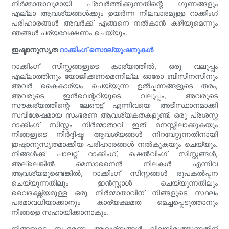
നിർമ്മാതാവുമായി പ്രവർത്തിക്കുന്നതിന്റെ ഗുണങ്ങളും
എല്ലാ ആവശ്യങ്ങൾക്കും ഉയർന്ന നിലവാരമുള്ള റാക്കിംഗ്
പരിഹാരങ്ങൾ അവർക്ക് എങ്ങനെ നൽകാൻ കഴിയുമെന്നും
ഞങ്ങൾ പര്യവേക്ഷണം ചെയ്യും.
ഇഷ്ടാനുസൃത
റാക്കിംഗ് സൊല്യൂഷനുകൾ
റാക്കിംഗ് സിസ്റ്റങ്ങളുടെ കാര്യത്തിൽ, ഒരു വലുപ്പം
എല്ലാത്തിനും യോജിക്കണമെന്നില്ല. ഓരോ ബിസിനസിനും
അവർ കൈകാര്യം ചെയ്യുന്ന ഉൽപ്പന്നങ്ങളുടെ തരം,
അവരുടെ ഇൻവെന്ററിയുടെ വലുപ്പം, അവരുടെ
സൗകര്യത്തിന്റെ ലേഔട്ട് എന്നിവയെ അടിസ്ഥാനമാക്കി
സവിശേഷമായ സംഭരണ ആവശ്യകതകളുണ്ട്. ഒരു പ്രശസ്ത
റാക്കിംഗ് സിസ്റ്റം നിർമ്മാതാവ് ഇത് മനസ്സിലാക്കുകയും
നിങ്ങളുടെ നിർദ്ദിഷ്ട ആവശ്യങ്ങൾ നിറവേറ്റുന്നതിനായി
ഇഷ്ടാനുസൃതമാക്കിയ പരിഹാരങ്ങൾ നൽകുകയും ചെയ്യും.
നിങ്ങൾക്ക് പാലറ്റ് റാക്കിംഗ്, ഷെൽവിംഗ് സിസ്റ്റങ്ങൾ,
അല്ലെങ്കിൽ മെസാനൈൻ നിലകൾ എന്നിവ
ആവശ്യമുണ്ടെങ്കിൽ, റാക്കിംഗ് സിസ്റ്റങ്ങൾ രൂപകൽപ്പന
ചെയ്യുന്നതിലും ഇൻസ്റ്റാൾ ചെയ്യുന്നതിലും
വൈദഗ്ദ്ധ്യമുള്ള ഒരു നിർമ്മാതാവിന് നിങ്ങളുടെ സ്ഥലം
പരമാവധിയാക്കാനും കാര്യക്ഷമത മെച്ചപ്പെടുത്താനും
നിങ്ങളെ സഹായിക്കാനാകും.
നിങ്ങളുടെ സംഭരണ ആവശ്യങ്ങൾ വിലയിരുത്തുന്നതിന്