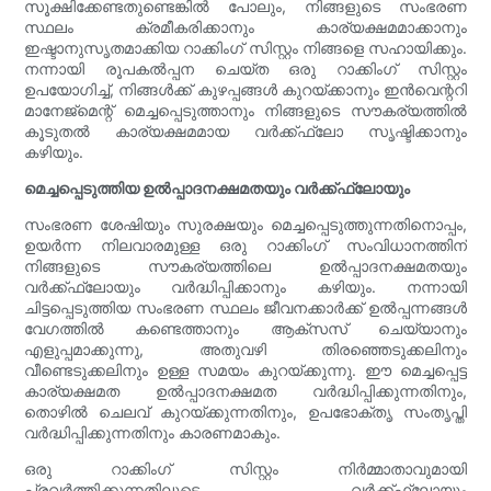
സൂക്ഷിക്കേണ്ടതുണ്ടെങ്കിൽ പോലും, നിങ്ങളുടെ സംഭരണ
സ്ഥലം ക്രമീകരിക്കാനും കാര്യക്ഷമമാക്കാനും
ഇഷ്ടാനുസൃതമാക്കിയ റാക്കിംഗ് സിസ്റ്റം നിങ്ങളെ സഹായിക്കും.
നന്നായി രൂപകൽപ്പന ചെയ്ത ഒരു റാക്കിംഗ് സിസ്റ്റം
ഉപയോഗിച്ച്, നിങ്ങൾക്ക് കുഴപ്പങ്ങൾ കുറയ്ക്കാനും ഇൻവെന്ററി
മാനേജ്മെന്റ് മെച്ചപ്പെടുത്താനും നിങ്ങളുടെ സൗകര്യത്തിൽ
കൂടുതൽ കാര്യക്ഷമമായ വർക്ക്ഫ്ലോ സൃഷ്ടിക്കാനും
കഴിയും.
മെച്ചപ്പെടുത്തിയ ഉൽപ്പാദനക്ഷമതയും വർക്ക്ഫ്ലോയും
സംഭരണ ശേഷിയും സുരക്ഷയും മെച്ചപ്പെടുത്തുന്നതിനൊപ്പം,
ഉയർന്ന നിലവാരമുള്ള ഒരു റാക്കിംഗ് സംവിധാനത്തിന്
നിങ്ങളുടെ സൗകര്യത്തിലെ ഉൽപ്പാദനക്ഷമതയും
വർക്ക്ഫ്ലോയും വർദ്ധിപ്പിക്കാനും കഴിയും. നന്നായി
ചിട്ടപ്പെടുത്തിയ സംഭരണ സ്ഥലം ജീവനക്കാർക്ക് ഉൽപ്പന്നങ്ങൾ
വേഗത്തിൽ കണ്ടെത്താനും ആക്‌സസ് ചെയ്യാനും
എളുപ്പമാക്കുന്നു, അതുവഴി തിരഞ്ഞെടുക്കലിനും
വീണ്ടെടുക്കലിനും ഉള്ള സമയം കുറയ്ക്കുന്നു. ഈ മെച്ചപ്പെട്ട
കാര്യക്ഷമത ഉൽപ്പാദനക്ഷമത വർദ്ധിപ്പിക്കുന്നതിനും,
തൊഴിൽ ചെലവ് കുറയ്ക്കുന്നതിനും, ഉപഭോക്തൃ സംതൃപ്തി
വർദ്ധിപ്പിക്കുന്നതിനും കാരണമാകും.
ഒരു റാക്കിംഗ് സിസ്റ്റം നിർമ്മാതാവുമായി
പ്രവർത്തിക്കുന്നതിലൂടെ, വർക്ക്ഫ്ലോയും