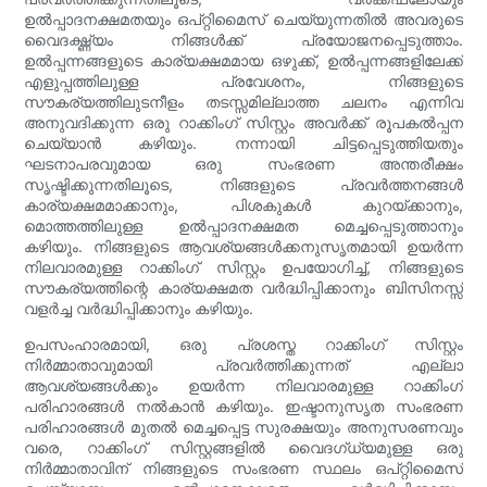
ഉൽപ്പാദനക്ഷമതയും ഒപ്റ്റിമൈസ് ചെയ്യുന്നതിൽ അവരുടെ
വൈദഗ്ദ്ധ്യം നിങ്ങൾക്ക് പ്രയോജനപ്പെടുത്താം.
ഉൽപ്പന്നങ്ങളുടെ കാര്യക്ഷമമായ ഒഴുക്ക്, ഉൽപ്പന്നങ്ങളിലേക്ക്
എളുപ്പത്തിലുള്ള പ്രവേശനം, നിങ്ങളുടെ
സൗകര്യത്തിലുടനീളം തടസ്സമില്ലാത്ത ചലനം എന്നിവ
അനുവദിക്കുന്ന ഒരു റാക്കിംഗ് സിസ്റ്റം അവർക്ക് രൂപകൽപ്പന
ചെയ്യാൻ കഴിയും. നന്നായി ചിട്ടപ്പെടുത്തിയതും
ഘടനാപരവുമായ ഒരു സംഭരണ അന്തരീക്ഷം
സൃഷ്ടിക്കുന്നതിലൂടെ, നിങ്ങളുടെ പ്രവർത്തനങ്ങൾ
കാര്യക്ഷമമാക്കാനും, പിശകുകൾ കുറയ്ക്കാനും,
മൊത്തത്തിലുള്ള ഉൽപ്പാദനക്ഷമത മെച്ചപ്പെടുത്താനും
കഴിയും. നിങ്ങളുടെ ആവശ്യങ്ങൾക്കനുസൃതമായി ഉയർന്ന
നിലവാരമുള്ള റാക്കിംഗ് സിസ്റ്റം ഉപയോഗിച്ച്, നിങ്ങളുടെ
സൗകര്യത്തിന്റെ കാര്യക്ഷമത വർദ്ധിപ്പിക്കാനും ബിസിനസ്സ്
വളർച്ച വർദ്ധിപ്പിക്കാനും കഴിയും.
ഉപസംഹാരമായി, ഒരു പ്രശസ്ത റാക്കിംഗ് സിസ്റ്റം
നിർമ്മാതാവുമായി പ്രവർത്തിക്കുന്നത് എല്ലാ
ആവശ്യങ്ങൾക്കും ഉയർന്ന നിലവാരമുള്ള റാക്കിംഗ്
പരിഹാരങ്ങൾ നൽകാൻ കഴിയും. ഇഷ്ടാനുസൃത സംഭരണ
പരിഹാരങ്ങൾ മുതൽ മെച്ചപ്പെട്ട സുരക്ഷയും അനുസരണവും
വരെ, റാക്കിംഗ് സിസ്റ്റങ്ങളിൽ വൈദഗ്ധ്യമുള്ള ഒരു
നിർമ്മാതാവിന് നിങ്ങളുടെ സംഭരണ സ്ഥലം ഒപ്റ്റിമൈസ്