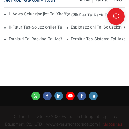
ARTIKOLI RAKKOMANDATI
BLOG
Każijiet
INFO
L-Aqwa Soluzzjonijiet Ta' Xkaffar Industrijali Għal Ġestjoni Effiċ
Għażliet Ta' Rack Tal-Paletti Pe
Il-Futur Tas-Soluzzjonijiet Tal-Pallet Rack: Xejriet U Innovazzjonij
Esplorazzjoni Ta' Soluzzjonijiet
Fornituri Ta' Racking Tal-Maħżen: X'Għandek Tfittex
Fornitur Tas-Sistema Tal-Ixkaff
Drittijiet tal-awtur © 2025 Everunion Intelligent Logistics
Equipment Co., LTD - www.everunionstorage.com |
Mappa tas-