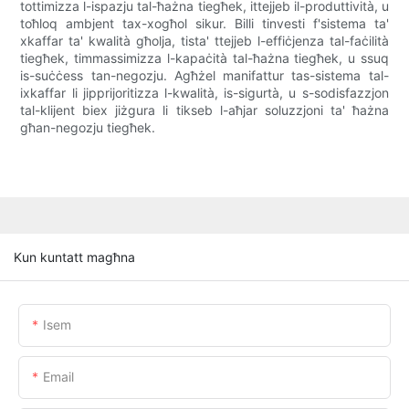
tottimizza l-ispazju tal-ħażna tiegħek, ittejjeb il-produttività, u
toħloq ambjent tax-xogħol sikur. Billi tinvesti f'sistema ta'
xkaffar ta' kwalità għolja, tista' ttejjeb l-effiċjenza tal-faċilità
tiegħek, timmassimizza l-kapaċità tal-ħażna tiegħek, u ssuq
is-suċċess tan-negozju. Agħżel manifattur tas-sistema tal-
ixkaffar li jipprijoritizza l-kwalità, is-sigurtà, u s-sodisfazzjon
tal-klijent biex jiżgura li tikseb l-aħjar soluzzjoni ta' ħażna
għan-negozju tiegħek.
Kun kuntatt magħna
Isem
Email