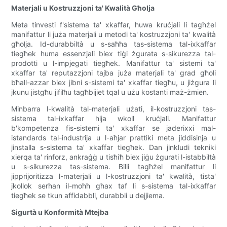
Materjali u Kostruzzjoni ta' Kwalità Għolja
Meta tinvesti f'sistema ta' xkaffar, huwa kruċjali li tagħżel
manifattur li juża materjali u metodi ta' kostruzzjoni ta' kwalità
għolja. Id-durabbiltà u s-saħħa tas-sistema tal-ixkaffar
tiegħek huma essenzjali biex tiġi żgurata s-sikurezza tal-
prodotti u l-impjegati tiegħek. Manifattur ta' sistemi ta'
xkaffar ta' reputazzjoni tajba juża materjali ta' grad għoli
bħall-azzar biex jibni s-sistemi ta' xkaffar tiegħu, u jiżgura li
jkunu jistgħu jifilħu tagħbijiet tqal u użu kostanti maż-żmien.
Minbarra l-kwalità tal-materjali użati, il-kostruzzjoni tas-
sistema tal-ixkaffar hija wkoll kruċjali. Manifattur
b'kompetenza fis-sistemi ta' xkaffar se jaderixxi mal-
istandards tal-industrija u l-aħjar prattiki meta jiddisinja u
jinstalla s-sistema ta' xkaffar tiegħek. Dan jinkludi tekniki
xierqa ta' rinforz, ankraġġ u tisħiħ biex jiġu żgurati l-istabbiltà
u s-sikurezza tas-sistema. Billi tagħżel manifattur li
jipprijoritizza l-materjali u l-kostruzzjoni ta' kwalità, tista'
jkollok serħan il-moħħ għax taf li s-sistema tal-ixkaffar
tiegħek se tkun affidabbli, durabbli u dejjiema.
Sigurtà u Konformità Mtejba