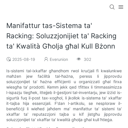
Manifattur tas-Sistema ta'
Racking: Soluzzjonijiet ta' Racking
ta' Kwalità Għolja għal Kull Bżonn
2025-08-19
Everunion
302
Is-sistemi tal-ixkaffar għandhom rwol kruċjali fi kwalunkwe
maħżen jew faċilità tal-ħażna, peress li jipprovdu
soluzzjonijiet ta' ħażna effiċjenti u organizzati għal firxa
wiesgħa ta' prodotti. Kemm jekk qed tfittex li timmassimizza
l-ispazju tiegħek, ittejjeb il-ġestjoni tal-inventarju, jew iżżid is-
sigurtà fuq il-post tax-xogħol, li jkollok is-sistema ta' xkaffar
it-tajba hija essenzjali. F'dan l-artikolu, se nesploraw il-
benefiċċji li wieħed jaħdem ma' manifattur ta' sistemi ta'
xkaffar ta' reputazzjoni tajba u kif jistgħu jipprovdu
soluzzjonijiet ta' xkaffar ta' kwalità għolja għal kull ħtieġa.