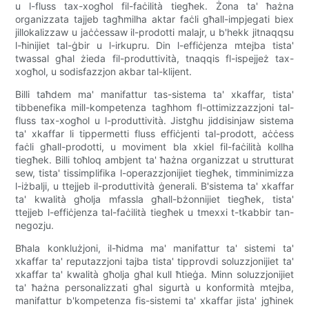
u l-fluss tax-xogħol fil-faċilità tiegħek. Żona ta' ħażna
organizzata tajjeb tagħmilha aktar faċli għall-impjegati biex
jillokalizzaw u jaċċessaw il-prodotti malajr, u b'hekk jitnaqqsu
l-ħinijiet tal-ġbir u l-irkupru. Din l-effiċjenza mtejba tista'
twassal għal żieda fil-produttività, tnaqqis fl-ispejjeż tax-
xogħol, u sodisfazzjon akbar tal-klijent.
Billi taħdem ma' manifattur tas-sistema ta' xkaffar, tista'
tibbenefika mill-kompetenza tagħhom fl-ottimizzazzjoni tal-
fluss tax-xogħol u l-produttività. Jistgħu jiddisinjaw sistema
ta' xkaffar li tippermetti fluss effiċjenti tal-prodott, aċċess
faċli għall-prodotti, u moviment bla xkiel fil-faċilità kollha
tiegħek. Billi toħloq ambjent ta' ħażna organizzat u strutturat
sew, tista' tissimplifika l-operazzjonijiet tiegħek, timminimizza
l-iżbalji, u ttejjeb il-produttività ġenerali. B'sistema ta' xkaffar
ta' kwalità għolja mfassla għall-bżonnijiet tiegħek, tista'
ttejjeb l-effiċjenza tal-faċilità tiegħek u tmexxi t-tkabbir tan-
negozju.
Bħala konklużjoni, il-ħidma ma' manifattur ta' sistemi ta'
xkaffar ta' reputazzjoni tajba tista' tipprovdi soluzzjonijiet ta'
xkaffar ta' kwalità għolja għal kull ħtieġa. Minn soluzzjonijiet
ta' ħażna personalizzati għal sigurtà u konformità mtejba,
manifattur b'kompetenza fis-sistemi ta' xkaffar jista' jgħinek