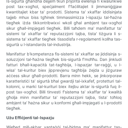
Is-sigurtà għandha dejjem tkun prijorità ewlenija fi kwalunkwe
post tax-xogħol, speċjalment f'faċilitajiet li jimmaniġġjaw
kwantitajiet kbar ta' prodotti. Sistema ta' xkaffar iddisinjata
tajjeb mhux biss tgħinek timmassimizza l-ispazju tal-ħażna
tiegħek iżda tikkontribwixxi wkoll għal ambjent tax-xogħol
sikur għall-impjegati tiegħek. Billi taħdem ma' manifattur ta'
sistemi ta' xkaffar ta' reputazzjoni tajba, tista' tiżgura li s-
sistema ta' xkaffar tiegħek tissodisfa r-regolamenti kollha tas-
sigurtà u l-istandards tal-industrija.
Manifattur b'kompetenza fis-sistemi ta' xkaffar se jiddisinja s-
soluzzjoni tal-ħażna tiegħek bis-sigurtà f'moħħu. Dan jinkludi
fatturi bħall-kapaċità tat-tagħbija, l-ispazjar tar-raġġi, u l-
wisa' tal-kuritur biex jipprevjenu tagħbija żejda u jiżguraw
aċċess sikur għall-prodotti. Barra minn hekk, se jinkorporaw
karatteristiċi ta' sigurtà bħal gwardji tal-ixkafef, protetturi tal-
kolonni, u marki tal-kurituri biex itejbu aktar is-sigurtà fuq il-
post tax-xogħol. Billi tinvesti f'sistema ta' xkaffar ta' kwalità
għolja minn manifattur ta' reputazzjoni tajba, tista' toħloq
ambjent ta' ħażna sikur u konformi għall-impjegati u l-prodotti
tiegħek.
Użu Effiċjenti tal-Ispazju
Wieħed mill-akbar vantaġġi tal-ħidma ma' manifattur tas-