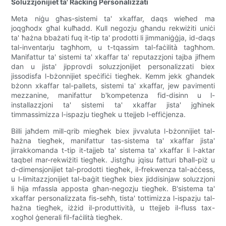
Soluzzjonijiet ta' Racking Personalizzati
Meta niġu għas-sistemi ta' xkaffar, daqs wieħed ma
joqgħodx għal kulħadd. Kull negozju għandu rekwiżiti uniċi
ta' ħażna bbażati fuq it-tip ta' prodotti li jimmaniġġja, id-daqs
tal-inventarju tagħhom, u t-tqassim tal-faċilità tagħhom.
Manifattur ta' sistemi ta' xkaffar ta' reputazzjoni tajba jifhem
dan u jista' jipprovdi soluzzjonijiet personalizzati biex
jissodisfa l-bżonnijiet speċifiċi tiegħek. Kemm jekk għandek
bżonn xkaffar tal-pallets, sistemi ta' xkaffar, jew pavimenti
mezzanine, manifattur b'kompetenza fid-disinn u l-
installazzjoni ta' sistemi ta' xkaffar jista' jgħinek
timmassimizza l-ispazju tiegħek u ttejjeb l-effiċjenza.
Billi jaħdem mill-qrib miegħek biex jivvaluta l-bżonnijiet tal-
ħażna tiegħek, manifattur tas-sistema ta' xkaffar jista'
jirrakkomanda t-tip it-tajjeb ta' sistema ta' xkaffar li l-aktar
taqbel mar-rekwiżiti tiegħek. Jistgħu jqisu fatturi bħall-piż u
d-dimensjonijiet tal-prodotti tiegħek, il-frekwenza tal-aċċess,
u l-limitazzjonijiet tal-baġit tiegħek biex jiddisinjaw soluzzjoni
li hija mfassla apposta għan-negozju tiegħek. B'sistema ta'
xkaffar personalizzata fis-seħħ, tista' tottimizza l-ispazju tal-
ħażna tiegħek, iżżid il-produttività, u ttejjeb il-fluss tax-
xogħol ġenerali fil-faċilità tiegħek.