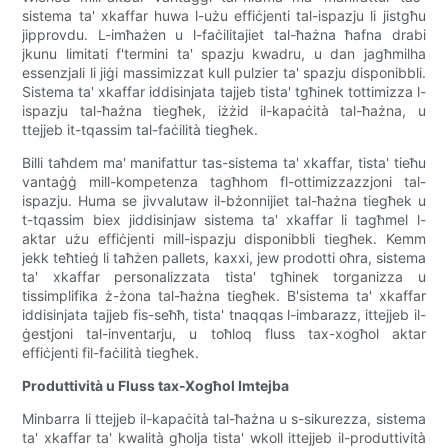
sistema ta' xkaffar huwa l-użu effiċjenti tal-ispazju li jistgħu
jipprovdu. L-imħażen u l-faċilitajiet tal-ħażna ħafna drabi
jkunu limitati f'termini ta' spazju kwadru, u dan jagħmilha
essenzjali li jiġi massimizzat kull pulzier ta' spazju disponibbli.
Sistema ta' xkaffar iddisinjata tajjeb tista' tgħinek tottimizza l-
ispazju tal-ħażna tiegħek, iżżid il-kapaċità tal-ħażna, u
ttejjeb it-tqassim tal-faċilità tiegħek.
Billi taħdem ma' manifattur tas-sistema ta' xkaffar, tista' tieħu
vantaġġ mill-kompetenza tagħhom fl-ottimizzazzjoni tal-
ispazju. Huma se jivvalutaw il-bżonnijiet tal-ħażna tiegħek u
t-tqassim biex jiddisinjaw sistema ta' xkaffar li tagħmel l-
aktar użu effiċjenti mill-ispazju disponibbli tiegħek. Kemm
jekk teħtieġ li taħżen pallets, kaxxi, jew prodotti oħra, sistema
ta' xkaffar personalizzata tista' tgħinek torganizza u
tissimplifika ż-żona tal-ħażna tiegħek. B'sistema ta' xkaffar
iddisinjata tajjeb fis-seħħ, tista' tnaqqas l-imbarazz, ittejjeb il-
ġestjoni tal-inventarju, u toħloq fluss tax-xogħol aktar
effiċjenti fil-faċilità tiegħek.
Produttività u Fluss tax-Xogħol Imtejba
Minbarra li ttejjeb il-kapaċità tal-ħażna u s-sikurezza, sistema
ta' xkaffar ta' kwalità għolja tista' wkoll ittejjeb il-produttività