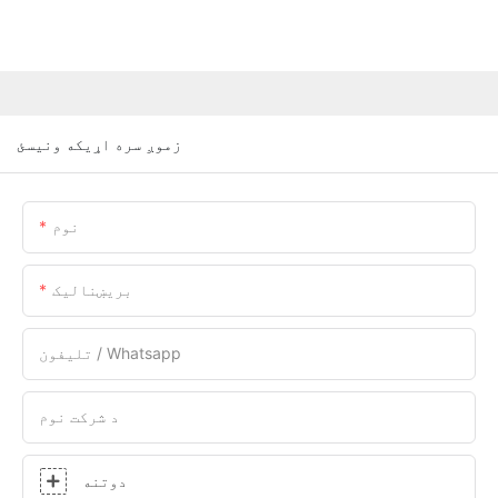
زموږ سره اړیکه ونیسئ
نوم
بریښنالیک
تلیفون / Whatsapp
د شرکت نوم
دوتنه