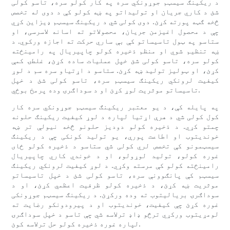
د ریکینګ سیسټم جوړونکي سره په کار کولو سره، تاسو کولی
شئ د کاري جریان او تولیداتو په ښه کولو کې د دوی له تخصص
څخه ګټه پورته کړئ. دوی کولی شي د ریکینګ سیسټم ډیزاین کړي
چې د محصول اغیزمن جریان، محصولاتو ته اسانه لاسرسی، او
ستاسو په ټول تاسیساتو کې بې ساري حرکت ته اجازه ورکوي. د
ښه تنظیم شوي او منظم ذخیره کولو چاپیریال په رامینځته
کولو سره، تاسو کولی شئ خپل عملیات ساده کړئ، غلطۍ کمې
کړئ، او ټولیز تولید ښه کړئ. ستاسو د اړتیاو سره سم د لوړ
کیفیت لرونکي ریکینګ سیسټم سره، تاسو کولی شئ د خپل
تاسیساتو موثریت لوړ کړئ او د سوداګرۍ وده پرمخ بوځي.
په پایله کې، د یو معتبر ریکینګ سیسټم جوړونکي سره کار
کول کولی شي د هرې اړتیا لپاره د لوړ کیفیت ریکینګ حلونه
چمتو کړي. د ذخیره کولو دودیز حلونو څخه نیولې تر ښه
خوندیتوب او اطاعت پورې، یو تولید کونکی چې د ریکینګ
سیسټمونو کې تخصص لري کولی شي ستاسو د ذخیره کولو ځای
غوره کولو، تولید لوړولو، او د خوندي کاري چاپیریال
رامینځته کولو کې مرسته وکړي. د لوړ کیفیت لرونکي ریکینګ
سیسټم کې پانګوونې سره، تاسو کولی شئ د خپل تاسیساتو
موثریت ښه کړئ، د ذخیره کولو ظرفیت اعظمي کړئ، او د
سوداګرۍ بریالیتوب ته وده ورکړئ. د ریکینګ سیسټم جوړونکی
غوره کړئ چې کیفیت، خوندیتوب او د پیرودونکو رضایت ته
لومړیتوب ورکړي ترڅو ډاډ ترلاسه شي چې تاسو د خپل سوداګرۍ
لپاره غوره ذخیره کولو حل ترلاسه کوئ.