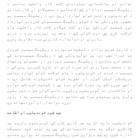
موادو او ساختماني میتودونو څخه کار واخلي. ستاسو د
ریکینګ سیسټم دوام او ځواک ستاسو د محصولاتو او کارمندانو
د خوندیتوب ډاډمن کولو لپاره اړین دي. د ریکینګ سیسټم یو
مشهور جوړونکی به د خپلو ریکینګ سیسټمونو جوړولو لپاره د
لوړ کیفیت لرونکي موادو لکه فولادو څخه کار واخلي، ډاډ
ترلاسه کړي چې دوی کولی شي د وخت په تیریدو سره د درنو
بارونو او دوامداره کارونې سره مقاومت وکړي.
د کارول شویو موادو د کیفیت سربیره، د ریکینګ سیسټم جوړول
هم خورا مهم دي. یو تولیدونکی چې د ریکینګ سیسټمونو کې
تخصص لري ستاسو د ریکینګ سیسټم ډیزاین او نصبولو پرمهال
به د صنعت معیارونو او غوره کړنو ته غاړه کیږدي. پدې کې د
سیسټم د ثبات او خوندیتوب د ډاډ ترلاسه کولو لپاره مناسب
بریکنګ، لنگر کول، او تقویه کولو تخنیکونه شامل دي. د
داسې جوړونکي په غوره کولو سره چې د کیفیت لرونکي موادو
او ساختمان ته لومړیتوب ورکوي، تاسو کولی شئ د ذهن سکون
ولرئ پدې پوهیدو سره چې ستاسو د ریکینګ سیسټم به د باور
وړ، دوامدار او اوږدمهاله وي.
ښه شوی خوندیتوب او اطاعت
خوندیتوب باید تل په هر کاري ځای کې لومړیتوب ولري، په
ځانګړې توګه په هغو تاسیساتو کې چې په لویه کچه محصولات
اداره کوي. یو ښه ډیزاین شوی ریکینګ سیسټم نه یوازې ستاسو