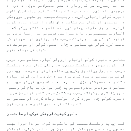
ته نه رسیږي. هر کاروبار د هغو محصولاتو ډول، د دوی د
موجودۍ اندازې، او د دوی د تاسیساتو ترتیب پراساس ځانګړي
ذخیره کولو اړتیاوې لري. د ریکینګ سیسټم یو مشهور جوړونکی
دا پوهیږي او کولی شي ستاسو د ځانګړو اړتیاو پوره کولو
لپاره دودیز حلونه چمتو کړي. که تاسو د تختو ریکینګ، د
الماریو سیسټمونو، یا د میزانین فرشونو ته اړتیا لرئ، یو
تولید کونکی چې د ریکینګ سیسټمونو ډیزاین او نصبولو کې
تخصص لري کولی شي ستاسو د ځای اعظمي کولو او موثریت ښه
کولو کې مرسته وکړي.
ستاسو د ذخیره کولو اړتیاو ارزولو لپاره ستاسو سره نږدې
کار کولو سره، د ریکینګ سیسټم جوړونکی کولی شي د ریکینګ
سیسټم سم ډول وړاندیز وکړي چې ستاسو اړتیاو سره سم وي. دوی
کولی شي ستاسو د سوداګرۍ سره سم د حل ډیزاین کولو لپاره
ستاسو د محصولاتو وزن او ابعاد، د لاسرسي فریکونسي، او
ستاسو د بودیجې محدودیتونو په څیر عوامل په پام کې ونیسي.
د یو ځانګړي ریکینګ سیسټم په شتون سره، تاسو کولی شئ خپل د
ذخیره کولو ځای غوره کړئ، تولید زیات کړئ، او ستاسو په
تاسیساتو کې عمومي کاري جریان ښه کړئ.
د لوړ کیفیت لرونکي توکي او ساختمان
کله چې په ریکینګ سیسټم کې پانګونه کوئ، نو دا خورا مهمه
ده چې یو داسې جوړونکی غوره کړئ چې د لوړ کیفیت لرونکي