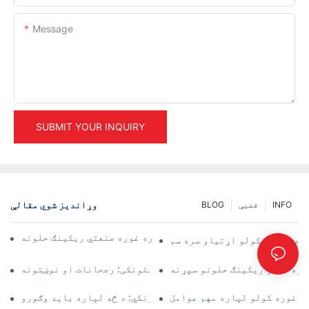
Message
SUBMIT YOUR INQUIRY
وړاندیز شوي مقالې
INFO
قضیې
BLOG
د ګودامونو د موثر مدیریت لپاره غوره صنعتي ریکینګ حلونه
و د ذخیره کولو اړتیاو سره سم
یره کولو ریکینګ حلونو سپړنه
د پالټ ریک حلونو راتلونکی: رجحانات او نوښتونه
ري غوره کولو لپاره مهم عوامل
د ګودامونو د ریک کولو عرضه کوونکي: د څه لپاره باید وګورو