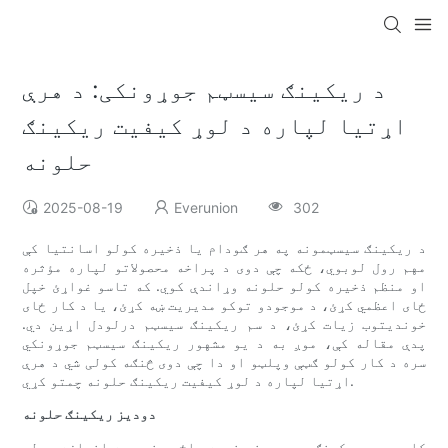
د ریکینګ سیسټم جوړونکی: د هرې
اړتیا لپاره د لوړ کیفیت ریکینګ
حلونه
2025-08-19
Everunion
302
د ریکینګ سیسټمونه په هر ګودام یا ذخیره کولو اسانتیا کې
مهم رول لوبوي، ځکه چې دوی د پراخه محصولاتو لپاره مؤثره
او منظم ذخیره کولو حلونه وړاندې کوي. که تاسو غواړئ خپل
ځای اعظمي کړئ، د موجودو توکو مدیریت ښه کړئ، یا د کار ځای
خوندیتوب زیات کړئ، د سم ریکینګ سیسټم درلودل اړین دي.
پدې مقاله کې، موږ به د یو مشهور ریکینګ سیسټم جوړونکي
سره د کار کولو ګټې وپلټو او دا چې دوی څنګه کولی شي د هرې
اړتیا لپاره د لوړ کیفیت ریکینګ حلونه چمتو کړي.
دودیز ریکینګ حلونه
کله چې د ریکینګ سیسټمونو خبره راځي، نو یوه اندازه ټولو