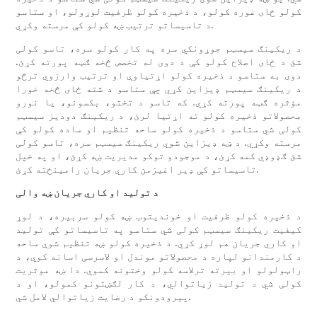
کولو ځای غوره کولو، د ذخیره کولو ظرفیت لوړولو، او ستاسو
د تاسیساتو ترتیب ښه کولو کې مرسته وکړي.
د ریکینګ سیسټم جوړونکي سره په کار کولو سره، تاسو کولی
شئ د ځای اصلاح کولو کې د دوی له تخصص څخه ګټه پورته کړئ.
دوی به ستاسو د ذخیره کولو اړتیاوې او ترتیب وارزوي ترڅو
د ریکینګ سیسټم ډیزاین کړي چې ستاسو د شته ځای څخه خورا
مؤثره ګټه پورته کړي. که تاسو د تختو، بکسونو، یا نورو
محصولاتو ذخیره کولو ته اړتیا لرئ، د ریکینګ دودیز سیسټم
کولی شي ستاسو د ذخیره کولو ساحه تنظیم او ساده کولو کې
مرسته وکړي. د ښه ډیزاین شوي ریکینګ سیسټم سره، تاسو کولی
شئ ګډوډي کمه کړئ، د موجودو توکو مدیریت ښه کړئ، او په خپل
تاسیساتو کې ډیر اغیزمن کاري جریان رامینځته کړئ.
د تولید او کاري جریان ښه والی
د ذخیره کولو ظرفیت او خوندیتوب ښه کولو سربیره، د لوړ
کیفیت ریکینګ سیسټم کولی شي ستاسو په تاسیساتو کې تولید
او کاري جریان هم لوړ کړي. د ذخیره کولو ښه تنظیم شوې ساحه
د کارمندانو لپاره د محصولاتو موندل او لاسرسی اسانه کوي، د
راټولولو او بیرته ترلاسه کولو وختونه کموي. دا ښه موثریت
کولی شي د تولید زیاتوالي، د کار لګښتونو کمولو، او د
پیرودونکو د رضایت زیاتوالي لامل شي.