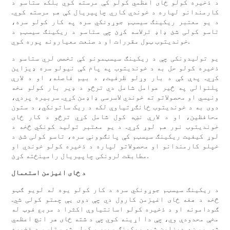
د ذخیره کولو ځای اعظمي کولو کې مرسته کوي بلکه ستاسو د
کارمندانو لپاره د خوندي کاري چاپیریال کې هم مرسته کوي.
د یو معتبر ریکینګ سیسټم جوړونکي سره په کار کولو سره،
تاسو کولی شئ ډاډ ترلاسه کړئ چې ستاسو د ریکینګ سیسټم د
خوندیتوب ټول مقررات او د صنعت معیارونه پوره کوي.
یو تولیدونکی چې د ریکینګ سیسټمونو کې تخصص لري ستاسو د
ذخیره کولو حل به د خوندیتوب په پام کې نیولو سره ډیزاین
کړي. پدې کې د بار وړلو ظرفیت، د بیم فاصله، او د لارې
پلنوالی په څیر عوامل شامل دي ترڅو د ډیر بار کولو مخه
ونیسي او محصولاتو ته خوندي لاسرسی ډاډمن کړي. سربیره پردې،
دوی به د خوندیتوب ځانګړتیاوې لکه د ریک ساتونکي، د ستون
محافظین، او د لارې نښه کول شامل کړي ترڅو د کار ځای
خوندیتوب نور هم لوړ کړي. د یو معتبر تولید کونکي څخه د
لوړ کیفیت ریکینګ سیسټم کې پانګوونې سره، تاسو کولی شئ د
خپلو کارمندانو او محصولاتو لپاره د ذخیره کولو خوندي او
مطابقت لرونکی چاپیریال رامینځته کړئ.
د ځای اغیزمن استعمال
د ریکینګ سیسټم جوړونکي سره د کار کولو یوه له لویو ګټو
څخه د هغه ځای اغیزمن کارول دي چې دوی یې چمتو کولی شي.
ګودامونه او د ذخیره کولو اسانتیاوې اکثرا د مربع فوټ له
مخې محدودې وي، چې دا اړینه کوي چې د شته ځای هر انچ اعظمي
شي. یو ښه ډیزاین شوی ریکینګ سیسټم کولی شي ستاسو د ذخیره