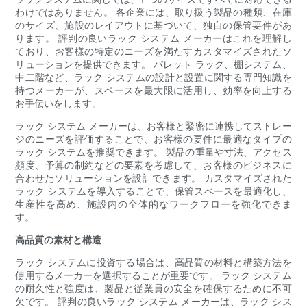
わけではありません。 各企業には、取り扱う製品の種類、在庫
のサイズ、施設のレイアウトに基づいて、独自の保管要件があ
ります。 評判の良いラック システム メーカーはこれを理解し
ており、お客様の特定のニーズを満たすカスタマイズされたソ
リューションを提供できます。 パレット ラック、棚システム、
中二階など、ラック システムの設計と設置に関する専門知識を
持つメーカーが、スペースを最大限に活用し、効率を向上する
お手伝いをします。
ラック システム メーカーは、お客様と緊密に連携してストレー
ジのニーズを評価することで、お客様の要件に最適なタイプの
ラック システムを推奨できます。 製品の重量や寸法、アクセス
頻度、予算の制約などの要素を考慮して、お客様のビジネスに
合わせたソリューションを設計できます。 カスタマイズされた
ラック システムを導入することで、保管スペースを最適化し、
生産性を高め、施設内の全体的なワークフローを強化できま
す。
高品質の素材と構造
ラック システムに投資する場合は、高品質の材料と構築方法を
使用するメーカーを選択することが重要です。 ラック システム
の耐久性と強度は、製品と従業員の安全を確保するために不可
欠です。 評判の良いラック システム メーカーは、ラック シス