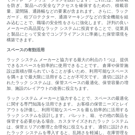
を防ぎ、製品への安全なアクセスを確保するための、積載容
量、梁間隔、通路幅などの要素が含まれます。 さらに、ラック
ガード、柱プロテクター、通路マーキングなどの安全機能を組
み込むことで、職場の安全性をさらに強化します。 評判の良い
メーカーの高品質なラック システムに投資することで、従業員
と製品にとって安全でコンプライアンスに準拠した保管環境を
構築できます。
スペースの有効活用
ラック システム メーカーと協力する最大の利点の 1 つは、提供
できるスペースを効率的に使用できることです。 倉庫や保管施
設は面積が限られていることが多いため、利用可能なスペース
を隅々まで最大限に活用することが不可欠です。 適切に設計さ
れたラック システムは、保管スペースの最適化、保管容量の増
加、施設のレイアウトの改善に役立ちます。
ラック システム メーカーと協力することで、スペースの最適化
に関する専門知識を活用できます。 お客様の保管ニーズとレイ
アウトを評価し、利用可能なスペースを最も効率的に活用する
ラック システムを設計します。 パレット、箱、その他の製品を
保管する必要がある場合、カスタマイズされたラック システム
は、保管エリアの整理と合理化に役立ちます。 適切に設計され
たラック システムを導入すると、乱雑さを軽減し、在庫管理を