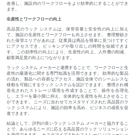
改善し、施設内のワークフローをより効率的にすることができ
ます。
生産性とワークフローの向上
高品質のラック システムは、保管容量と安全性の向上に加え
て、施設の生産性とワークフローも向上させます。 整理整頓さ
れた保管エリアがあれば、従業員は商品を簡単に見つけてすぐ
にアクセスでき、ピッキングや取り出しの時間を短縮できま
す。 この効率性の向上により、生産性の向上、人件費の削減、
顧客満足度の向上につながります。
ラック システム メーカーと連携することで、ワークフローと生
産性の最適化に関する専門知識を活用できます。 効率的な製品
の流れ、製品への容易なアクセス、施設全体でのシームレスな
移動を可能にするラック システムを設計できます。 整理され構
造化されたストレージ環境を作成することで、操作を合理化
し、エラーを最小限に抑え、全体的な生産性を向上させること
ができます。 ニーズに合わせてカスタマイズされた高品質のラ
ック システムにより、施設の効率を高め、ビジネスの成長を促
進できます。
結論として、評判の良いラック システム メーカーと協力するこ
とで、あらゆるニーズに応える高品質のラック ソリューション
を提供できます。 カスタマイズされたストレージ ソリューショ