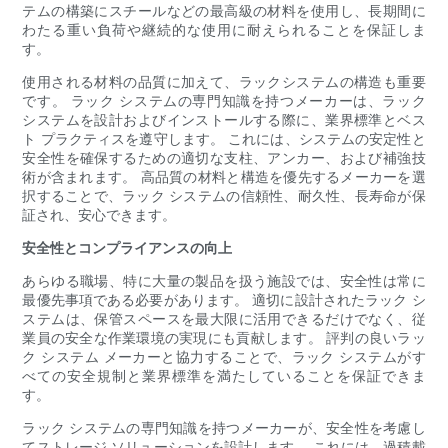
テムの構築にスチールなどの最高級の材料を使用し、長期間に
わたる重い負荷や継続的な使用に耐えられることを保証しま
す。
使用される材料の品質に加えて、ラックシステムの構造も重要
です。 ラック システムの専門知識を持つメーカーは、ラック
システムを設計およびインストールする際に、業界標準とベス
ト プラクティスを遵守します。 これには、システムの安定性と
安全性を確保するための適切な支柱、アンカー、および補強技
術が含まれます。 高品質の材料と構造を優先するメーカーを選
択することで、ラック システムの信頼性、耐久性、長寿命が保
証され、安心できます。
安全性とコンプライアンスの向上
あらゆる職場、特に大量の製品を扱う施設では、安全性は常に
最優先事項である必要があります。 適切に設計されたラック シ
ステムは、保管スペースを最大限に活用できるだけでなく、従
業員の安全な作業環境の実現にも貢献します。 評判の良いラッ
ク システム メーカーと協力することで、ラック システムがす
べての安全規制と業界標準を満たしていることを保証できま
す。
ラック システムの専門知識を持つメーカーが、安全性を考慮し
てストレージ ソリューションを設計します。 これには、過積載