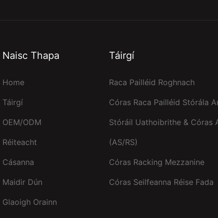
Naisc Thapa
Táirgí
Home
Raca Pailléid Roghnach
Táirgí
Córas Raca Pailléid Stórála A
OEM/ODM
Stóráil Uathoibrithe & Córas
Réiteacht
(AS/RS)
Cásanna
Córas Racking Mezzanine
Maidir Dún
Córas Seilfeanna Réise Fada
Glaoigh Orainn