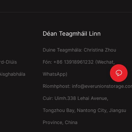
Déan Teagmháil Linn
Duine Teagmhála: Christina Zhou
rd-Dlúis
Fón: +86 13918961232 (Wechat,
 Aisghabhála
WhatsApp)
Ríomhphost:
info@everunionstorage.c
Cuir: Uimh.338 Lehai Avenue,
Tongzhou Bay, Nantong City, Jiangsu
Province, China