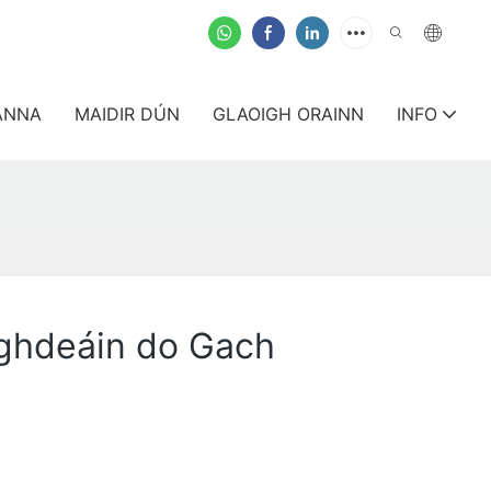
t
ANNA
MAIDIR DÚN
GLAOIGH ORAINN
INFO
ighdeáin do Gach