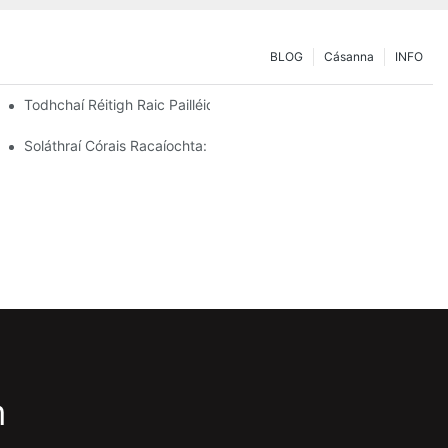
BLOG
Cásanna
INFO
ur In Oiriúint
Todhchaí Réitigh Raic Pailléid: Treochtaí Agus Nuálaíochtaí
Soláthraí Córais Racaíochta: Príomhfhachtóirí Chun An Comhphái
m