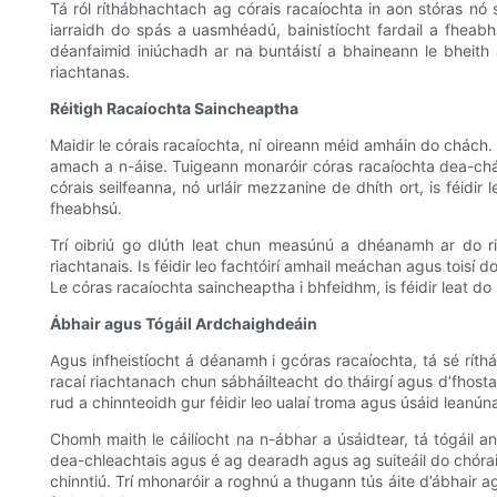
Tá ról ríthábhachtach ag córais racaíochta in aon stóras nó s
iarraidh do spás a uasmhéadú, bainistíocht fardail a fheab
déanfaimid iniúchadh ar na buntáistí a bhaineann le bheith 
riachtanas.
Réitigh Racaíochta Saincheaptha
Maidir le córais racaíochta, ní oireann méid amháin do chách. 
amach a n-áise. Tuigeann monaróir córas racaíochta dea-cháil é
córais seilfeanna, nó urláir mezzanine de dhíth ort, is féidi
fheabhsú.
Trí oibriú go dlúth leat chun measúnú a dhéanamh ar do riac
riachtanais. Is féidir leo fachtóirí amhail meáchan agus toisí
Le córas racaíochta saincheaptha i bhfeidhm, is féidir leat d
Ábhair agus Tógáil Ardchaighdeáin
Agus infheistíocht á déanamh i gcóras racaíochta, tá sé rí
racaí riachtanach chun sábháilteacht do tháirgí agus d’fhosta
rud a chinnteoidh gur féidir leo ualaí troma agus úsáid lean
Chomh maith le cáilíocht na n-ábhar a úsáidtear, tá tógáil an 
dea-chleachtais agus é ag dearadh agus ag suiteáil do chórais
chinntiú. Trí mhonaróir a roghnú a thugann tús áite d’ábhair 