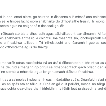
ó in aon ionad oibre, go háirithe in áiseanna a láimhseálann cainnío
le timpeallacht oibre shábháilte do d’fhostaithe freisin. Trí oibriú le
chta agus na caighdeáin tionscail go léir.
 réiteach stórála a dhearadh agus sábháilteacht san áireamh. Áiríte
 shábháilte ar tháirgí a chinntiú. Ina theannta sin, ionchorpróidh si
a fheabhsú tuilleadh. Trí infheistíocht a dhéanamh i gcóras raca
do d’fhostaithe agus do tháirgí.
 monaróir córas racaíochta ná an úsáid éifeachtach a bhaintear as an 
ha de, rud a fhágann go bhfuil sé ríthábhachtach gach orlach den sp
inn stórála a mhéadú, agus leagan amach d’áise a fheabhsú.
a bhaint as a saineolas i ndéanamh uasmhéadaithe spáis. Déanfaidh si
s an spás atá ar fáil duit. Cibé an gá duit pailléid, boscaí nó táirgí 
s racaíochta dea-dheartha i bhfeidhm, is féidir leat praiseach a lagh