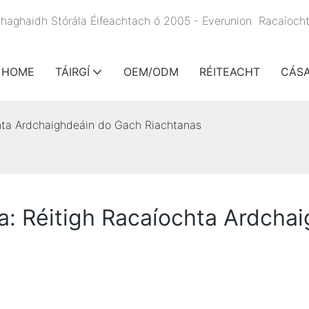
e haghaidh Stórála Éifeachtach ó 2005 - Everunion
Racaíoch
HOME
TÁIRGÍ
OEM/ODM
RÉITEACHT
CÁS
chta Ardchaighdeáin do Gach Riachtanas
a: Réitigh Racaíochta Ardcha