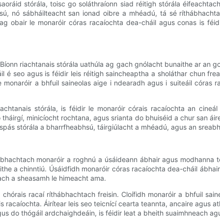
aoráid stórála, toisc go soláthraíonn siad réitigh stórála éifeachtac
hsú, nó sábháilteacht san ionad oibre a mhéadú, tá sé ríthábhach
ag obair le monaróir córas racaíochta dea-cháil agus conas is féid
Bíonn riachtanais stórála uathúla ag gach gnólacht bunaithe ar an gc
 seo agus is féidir leis réitigh saincheaptha a sholáthar chun freas
r le monaróir a bhfuil saineolas aige i ndearadh agus i suiteáil cór
htanais stórála, is féidir le monaróir córais racaíochta an cineá
 do tháirgí, minicíocht rochtana, agus srianta do bhuiséid a chur sa
o spás stórála a bharrfheabhsú, táirgiúlacht a mhéadú, agus an sreabh
thábhachtach monaróir a roghnú a úsáideann ábhair agus modhanna 
ithe a chinntiú. Úsáidfidh monaróir córas racaíochta dea-cháil ábhai
únach a sheasamh le himeacht ama.
chórais racaí ríthábhachtach freisin. Cloífidh monaróir a bhfuil sain
 racaíochta. Áirítear leis seo teicnící cearta teannta, ancaire agus 
agus do thógáil ardchaighdeáin, is féidir leat a bheith suaimhneach 