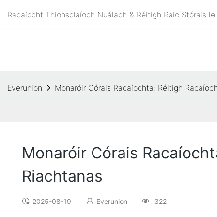
Racaíocht Thionsclaíoch Nuálach & Réitigh Raic Stórais l
Everunion
Monaróir Córais Racaíochta: Réitigh Racaío
Monaróir Córais Racaíocht
Riachtanas
2025-08-19
Everunion
322