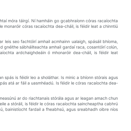
chtaí móra táirgí. Ní hamháin go gcabhraíonn córas racaíochta
 monaróir córas racaíochta dea-cháil, is féidir leat a chinntiú
ar leis seo fachtóirí amhail acmhainn ualaigh, spásáil bhíoma,
ad gnéithe sábháilteachta amhail gardaí raca, cosantóirí colún,
íochta ardchaighdeáin ó mhonaróir dea-cháil, is féidir leat
spás is féidir leo a sholáthar. Is minic a bhíonn stórais agus
ás atá ar fáil a uasmhéadú. Is féidir le córas racaíochta dea-
ad measúnú ar do riachtanais stórála agus ar leagan amach chun
eile a stóráil, is féidir le córas racaíochta saincheaptha cabhrú
dú, bainistíocht fardail a fheabhsú, agus sreabhadh oibre níos