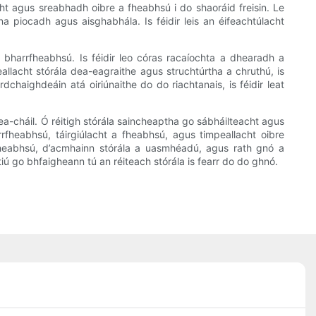
cht agus sreabhadh oibre a fheabhsú i do shaoráid freisin. Le
na piocadh agus aisghabhála. Is féidir leis an éifeachtúlacht
 a bharrfheabhsú. Is féidir leo córas racaíochta a dhearadh a
allacht stórála dea-eagraithe agus struchtúrtha a chruthú, is
rdchaighdeáin atá oiriúnaithe do do riachtanais, is féidir leat
dea-cháil. Ó réitigh stórála saincheaptha go sábháilteacht agus
rrfheabhsú, táirgiúlacht a fheabhsú, agus timpeallacht oibre
a fheabhsú, d’acmhainn stórála a uasmhéadú, agus rath gnó a
iú go bhfaigheann tú an réiteach stórála is fearr do do ghnó.