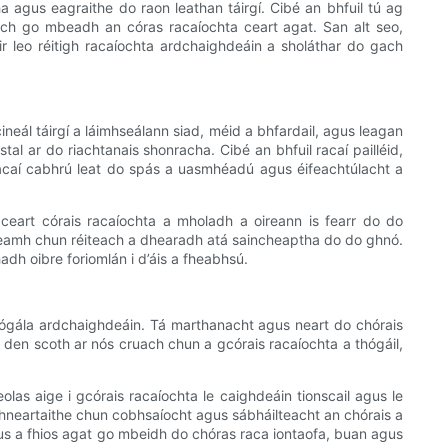
ha agus eagraithe do raon leathan táirgí. Cibé an bhfuil tú ag
tach go mbeadh an córas racaíochta ceart agat. San alt seo,
ir leo réitigh racaíochta ardchaighdeáin a sholáthar do gach
ineál táirgí a láimhseálann siad, méid a bhfardail, agus leagan
tal ar do riachtanais shonracha. Cibé an bhfuil racaí pailléid,
as racaí cabhrú leat do spás a uasmhéadú agus éifeachtúlacht a
l ceart córais racaíochta a mholadh a oireann is fearr do do
n áireamh chun réiteach a dhearadh atá saincheaptha do do ghnó.
adh oibre foriomlán i d’áis a fheabhsú.
tógála ardchaighdeáin. Tá marthanacht agus neart do chórais
r den scoth ar nós cruach chun a gcórais racaíochta a thógáil,
eolas aige i gcórais racaíochta le caighdeáin tionscail agus le
athneartaithe chun cobhsaíocht agus sábháilteacht an chórais a
agus a fhios agat go mbeidh do chóras raca iontaofa, buan agus