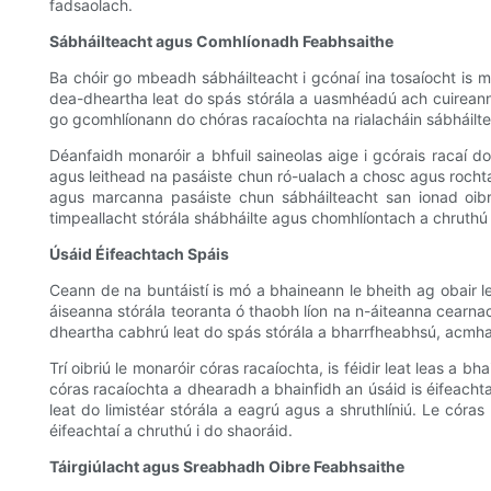
fadsaolach.
Sábháilteacht agus Comhlíonadh Feabhsaithe
Ba chóir go mbeadh sábháilteacht i gcónaí ina tosaíocht is m
dea-dheartha leat do spás stórála a uasmhéadú ach cuireann sé 
go gcomhlíonann do chóras racaíochta na rialacháin sábháiltea
Déanfaidh monaróir a bhfuil saineolas aige i gcórais racaí do
agus leithead na pasáiste chun ró-ualach a chosc agus rochtain
agus marcanna pasáiste chun sábháilteacht san ionad oibre 
timpeallacht stórála shábháilte agus chomhlíontach a chruthú 
Úsáid Éifeachtach Spáis
Ceann de na buntáistí is mó a bhaineann le bheith ag obair le
áiseanna stórála teoranta ó thaobh líon na n-áiteanna cearnac
dheartha cabhrú leat do spás stórála a bharrfheabhsú, acmha
Trí oibriú le monaróir córas racaíochta, is féidir leat leas 
córas racaíochta a dhearadh a bhainfidh an úsáid is éifeachtaí a
leat do limistéar stórála a eagrú agus a shruthlíniú. Le córa
éifeachtaí a chruthú i do shaoráid.
Táirgiúlacht agus Sreabhadh Oibre Feabhsaithe