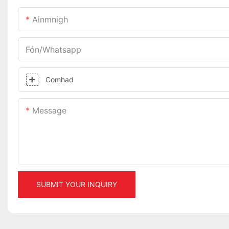
Ainmnigh
Fón/whatsapp
Comhad
Message
SUBMIT YOUR INQUIRY