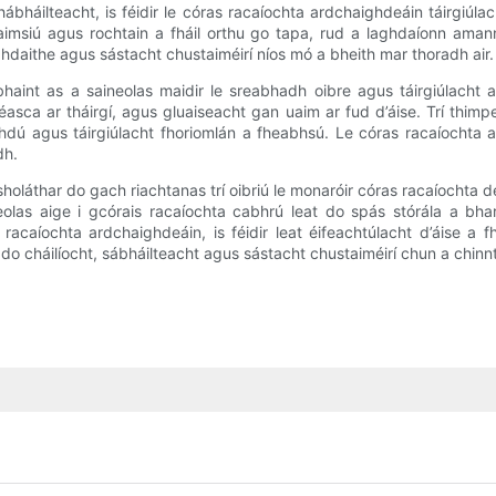
háilteacht, is féidir le córas racaíochta ardchaighdeáin táirgiúla
 a aimsiú agus rochtain a fháil orthu go tapa, rud a laghdaíonn aman
ghdaithe agus sástacht chustaiméirí níos mó a bheith mar thoradh air.
 a bhaint as a saineolas maidir le sreabhadh oibre agus táirgiúlacht
asca ar tháirgí, agus gluaiseacht gan uaim ar fud d’áise. Trí thimpe
laghdú agus táirgiúlacht fhoriomlán a fheabhsú. Le córas racaíochta a
dh.
a sholáthar do gach riachtanas trí oibriú le monaróir córas racaíochta 
neolas aige i gcórais racaíochta cabhrú leat do spás stórála a bha
s racaíochta ardchaighdeáin, is féidir leat éifeachtúlacht d’áise 
do cháilíocht, sábháilteacht agus sástacht chustaiméirí chun a chinnt