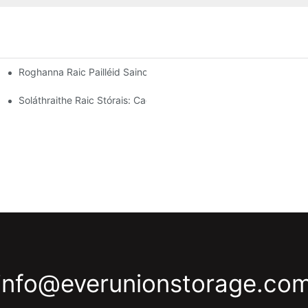
Roghanna Raic Pailléid Saincheaptha: Do Riachtanais Stórála A Ch
tíocht Éifeachtach Stórais
Tionscal
Soláthraithe Raic Stórais: Cad Atá Le Lorg
info@everunionstorage.co