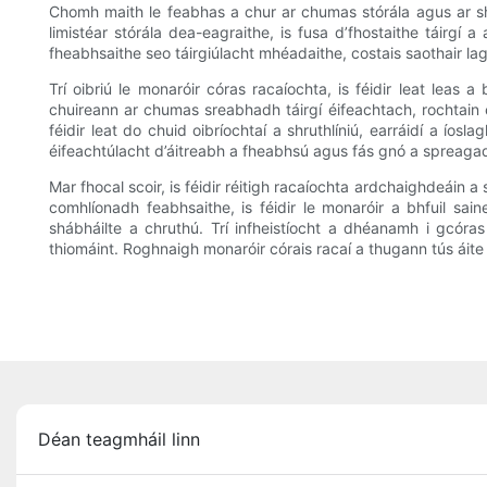
Chomh maith le feabhas a chur ar chumas stórála agus ar sháb
limistéar stórála dea-eagraithe, is fusa d’fhostaithe táirgí
fheabhsaithe seo táirgiúlacht mhéadaithe, costais saothair la
Trí oibriú le monaróir córas racaíochta, is féidir leat leas
chuireann ar chumas sreabhadh táirgí éifeachtach, rochtain é
féidir leat do chuid oibríochtaí a shruthlíniú, earráidí a íos
éifeachtúlacht d’áitreabh a fheabhsú agus fás gnó a spreaga
Mar fhocal scoir, is féidir réitigh racaíochta ardchaighdeáin 
comhlíonadh feabhsaithe, is féidir le monaróir a bhfuil sai
shábháilte a chruthú. Trí infheistíocht a dhéanamh i gcóra
thiomáint. Roghnaigh monaróir córais racaí a thugann tús áite 
Déan teagmháil linn