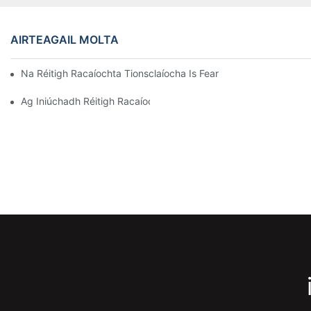
AIRTEAGAIL MOLTA
Na Réitigh Racaíochta Tionsclaíocha Is Fearr Le Haghaidh Bainis
Ag Iniúchadh Réitigh Racaíochta Stórála Éifeachtacha Do Gach 