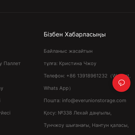
Бізбен Хабарласыңы
Байланыс жасайтын
у Паллет
тұлға: Кристина Чжоу
Телефон: +86 13918961232（Wechat,
ау
Whats App）
і
Пошта:
info@everunionstorage.com
йесі
Қосу: №338 Лехай даңғылы,
Тунчжоу шығанағы, Нантун қаласы,