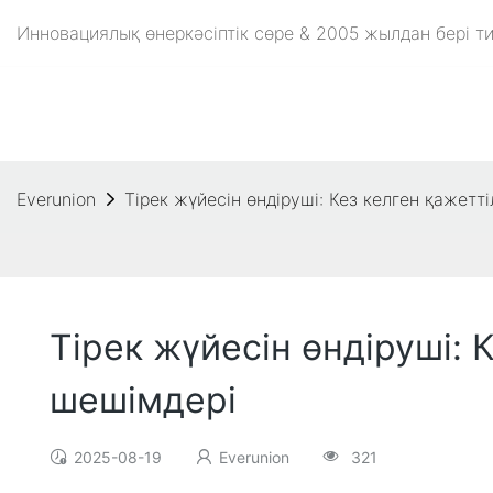
Инновациялық өнеркәсіптік сөре & 2005 жылдан бері ти
Everunion
Тірек жүйесін өндіруші: Кез келген қажетт
Тірек жүйесін өндіруші: 
шешімдері
2025-08-19
Everunion
321