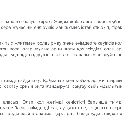
ктегі мәселе болуы керек. Жақсы жобаланған сөре жүйесі
 сөре жүйесінің өндірушісімен жұмыс істей отырып, тірек
дан тыс жүктемені болдырмау және өнімдерге қауіпсіз қол
ан қоса, олар жұмыс орнындағы қауіпсіздікті одан әрі
сады. Беделді өндірушінің жоғары сапалы сөре жүйесіне
.
ті тиімді пайдалану. Қоймалар мен қоймалар жиі шаршы
йесі сақтау орнын оңтайландыруға, сақтау сыйымдылығын
 аласыз. Олар қол жетімді кеңістікті барынша тиімді
немесе басқа өнімдерді сақтау қажет пе, теңшелген сөре
оқыстарды азайта аласыз, қорларды басқаруды жақсарта