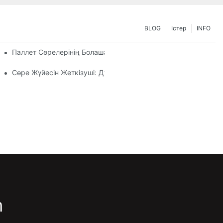
BLOG
Істер
INFO
теріңізді Бейімдеу
Паллет Сөрелерінің Болашағы: Үрдістер Мен Инновациялар
Сөре Жүйесін Жеткізуші: Дұрыс Серіктесті Таңдаудың Негіз
m