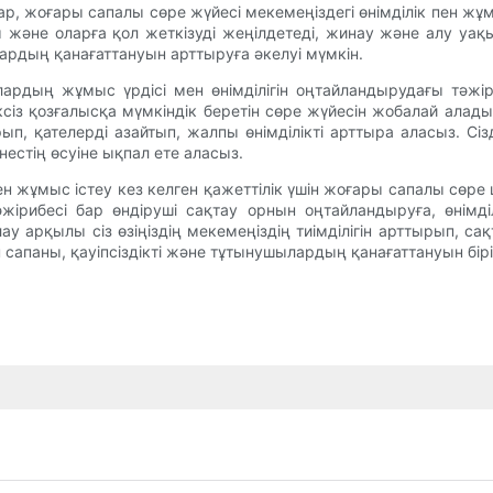
ар, жоғары сапалы сөре жүйесі мекемеңіздегі өнімділік пен ж
әне оларға қол жеткізуді жеңілдетеді, жинау және алу уақыт
рдың қанағаттануын арттыруға әкелуі мүмкін.
ардың жұмыс үрдісі мен өнімділігін оңтайландырудағы тәжір
іксіз қозғалысқа мүмкіндік беретін сөре жүйесін жобалай а
п, қателерді азайтып, жалпы өнімділікті арттыра аласыз. Сіз
нестің өсуіне ықпал ете аласыз.
ен жұмыс істеу кез келген қажеттілік үшін жоғары сапалы сөре
тәжірибесі бар өндіруші сақтау орнын оңтайландыруға, өнім
ау арқылы сіз өзіңіздің мекемеңіздің тиімділігін арттырып, 
н сапаны, қауіпсіздікті және тұтынушылардың қанағаттануын бір