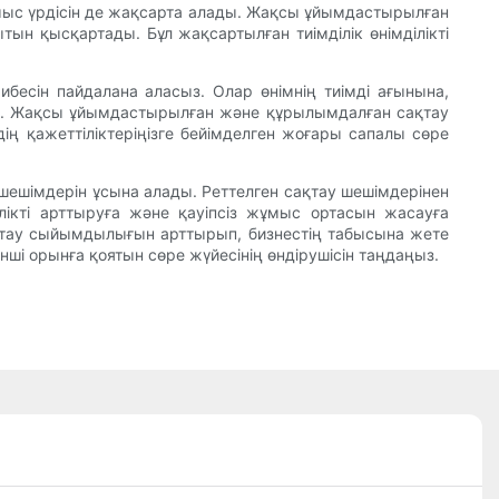
ұмыс үрдісін де жақсарта алады. Жақсы ұйымдастырылған
ын қысқартады. Бұл жақсартылған тиімділік өнімділікті
ибесін пайдалана аласыз. Олар өнімнің тиімді ағынына,
лады. Жақсы ұйымдастырылған және құрылымдалған сақтау
дің қажеттіліктеріңізге бейімделген жоғары сапалы сөре
 шешімдерін ұсына алады. Реттелген сақтау шешімдерінен
ділікті арттыруға және қауіпсіз жұмыс ортасын жасауға
сақтау сыйымдылығын арттырып, бизнестің табысына жете
інші орынға қоятын сөре жүйесінің өндірушісін таңдаңыз.