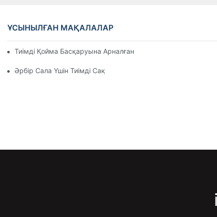
ҰСЫНЫЛҒАН МАҚАЛАЛАР
Тиімді Қойма Басқаруына Арналған Ең Үздік Өнеркәсіптік 
Әрбір Сала Үшін Тиімді Сақтау Сөрелерін Орнату Шешімдері