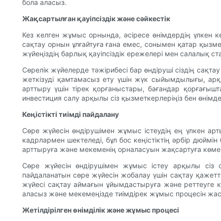
бола аласыз.
Жақсартылған қауіпсіздік және сәйкестік
Кез келген жұмыс орнында, әсіресе өнімдердің үлкен кө
сақтау орнын ұлғайтуға ғана емес, сонымен қатар қызмет
жүйеңіздің барлық қауіпсіздік ережелері мен салалық ста
Сөрелік жүйелерде тәжірибесі бар өндіруші сіздің сақта
жеткізуді қамтамасыз ету үшін жүк сыйымдылығы, арқа
арттыру үшін тірек қорғаныстары, бағандар қорғағышта
инвестиция салу арқылы сіз қызметкерлеріңіз бен өнімдер
Кеңістікті тиімді пайдалану
Сөре жүйесін өндірушімен жұмыс істеудің ең үлкен ар
кадрлармен шектеледі, бұл бос кеңістіктің әрбір дюйм
арттыруға және мекеменің орналасуын жақсартуға көмек
Сөре жүйесін өндірушімен жұмыс істеу арқылы сіз ол
пайдаланатын сөре жүйесін жобалау үшін сақтау қажетті
жүйесі сақтау аймағын ұйымдастыруға және реттеуге к
аласыз және мекемеңізде тиімдірек жұмыс процесін жас
Жетілдірілген өнімділік және жұмыс процесі