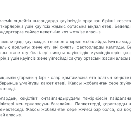
лемін өңдейтін нысандарда қауіпсіздік әрқашан бірінші кезе
керлеріңіз үшін қауіпсіз жұмыс ортасына ықпал етеді. Беделді
ндарттарға сәйкес келетініне көз жеткізе аласыз.
у шешіміңізді қауіпсіздікті ескере отырып жобалайды. Бұл шама
лық аралығы және өту ені сияқты факторларды қамтиды. Бұғ
ры және өту белгілері сияқты қауіпсіздік мүмкіндіктерін қо
іңіз үшін қауіпсіз және үйлесімді сақтау ортасын жасай аласыз
тықшылықтарының бірі - олар қамтамасыз ете алатын кеңістік
ін барынша ұлғайтуды қажет етеді. Жақсы жобаланған сөре жү
теседі.
ардың кеңістікті оңтайландырудағы тәжірибесін пайдалана
ліктері мен орналасуын бағалайды. Паллеттерді, қораптарды 
өмектеседі. Жақсы жобаланған сөре жүйесі бар болса, сіз қ
ай аласыз.