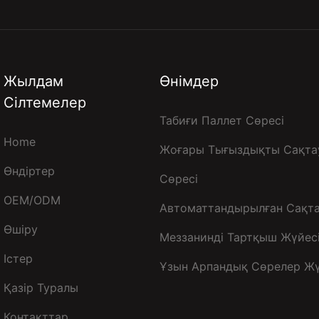
Жылдам
Өнімдер
Сілтемелер
Табиғи Паллет Сөресі
Home
Жоғары Тығыздықты Сақта
Өндіртер
Сөресі
OEM/ODM
Автоматтандырылған Сақт
Өшіру
Меззанинді Тартқыш Жүйес
Істер
Ұзын Арпандық Сөрелер Жү
Қазір Туралы
Контакттар