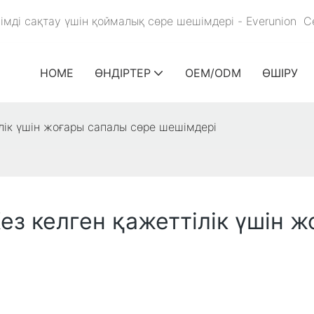
імді сақтау үшін қоймалық сөре шешімдері - Everunion
С
HOME
ӨНДІРТЕР
OEM/ODM
ӨШІРУ
ілік үшін жоғары сапалы сөре шешімдері
Кез келген қажеттілік үшін 