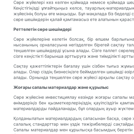
Сөре жүйелері кез келген қоймада немесе қоймада шеш
Кеңістігіңізді ұлғайтқыңыз келсе, тауарлық-материал
жүйесінің болуы өте маңызды. Бұл мақалада біз беделді
сөре шешімдерін қалай қамтамасыз ете алатынын қарас
Реттелетін сөре шешімдері
Сөре жүйелеріне келетін болсақ, бір өлшем барлығын
нысанының орналасуына негізделген бірегей сақтау талап
теңшелген шешімдерді ұсына алады. Сізге паллет сөреле
сізге кеңістікті барынша арттыруға және тиімділікті артт
Сақтау қажеттіліктерін бағалау үшін сізбен тығыз жұмы
алады. Олар сіздің бизнесіңізге бейімделген шешімді әз
алады. Орнында теңшелген сөре жүйесі арқылы сақтау о
Жоғары сапалы материалдар және құрылыс
Сөре жүйесіне инвестициялау кезінде жоғары сапалы мат
өнімдеріңіз бен қызметкерлеріңіздің қауіпсіздігін қа
материалдарды пайдаланады, бұл олардың ауыр жүктемел
Қолданылатын материалдардың сапасынан басқа, сөре жү
салалық стандарттар мен үздік тәжірибелерді сақтайды.
Сапалы материалдар мен құрылысқа басымдық беретін өнд