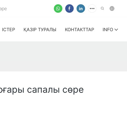
өре
ІСТЕР
ҚАЗІР ТУРАЛЫ
КОНТАКТТАР
INFO
жоғары сапалы сөре