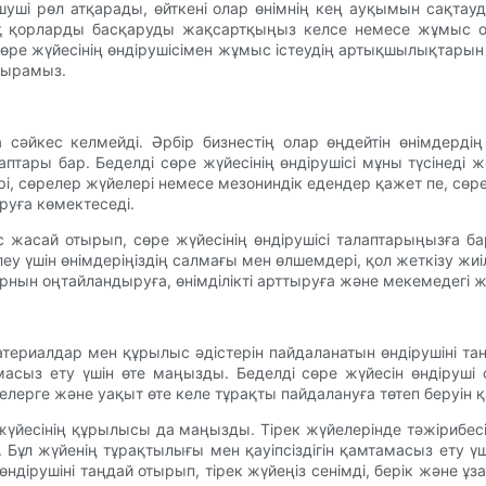
уші рөл атқарады, өйткені олар өнімнің кең ауқымын сақта
дық қорларды басқаруды жақсартқыңыз келсе немесе жұмыс о
 сөре жүйесінің өндірушісімен жұмыс істеудің артықшылықтарын
тырамыз.
а сәйкес келмейді. Әрбір бизнестің олар өңдейтін өнімдерд
тары бар. Беделді сөре жүйесінің өндірушісі мұны түсінеді жә
рі, сөрелер жүйелері немесе мезониндік едендер қажет пе, сөре
ыруға көмектеседі.
с жасай отырып, сөре жүйесінің өндірушісі талаптарыңызға б
ірлеу үшін өнімдеріңіздің салмағы мен өлшемдері, қол жеткізу ж
рнын оңтайландыруға, өнімділікті арттыруға және мекемедегі 
ериалдар мен құрылыс әдістерін пайдаланатын өндірушіні таңдау
мтамасыз ету үшін өте маңызды. Беделді сөре жүйесін өндіруш
ерге және уақыт өте келе тұрақты пайдалануға төтеп беруін қ
йесінің құрылысы да маңызды. Тірек жүйелерінде тәжірибесі 
 Бұл жүйенің тұрақтылығы мен қауіпсіздігін қамтамасыз ету үші
ірушіні таңдай отырып, тірек жүйеңіз сенімді, берік және ұ