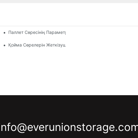
Паллет Сөресінің Параметрлерін Өзгерту: Сақтау Қажеттілік
Сөре Шешімдері
н Зерттеу
Қойма Сөрелерін Жеткізушілер: Не Іздеу Керек
info@everunionstorage.co