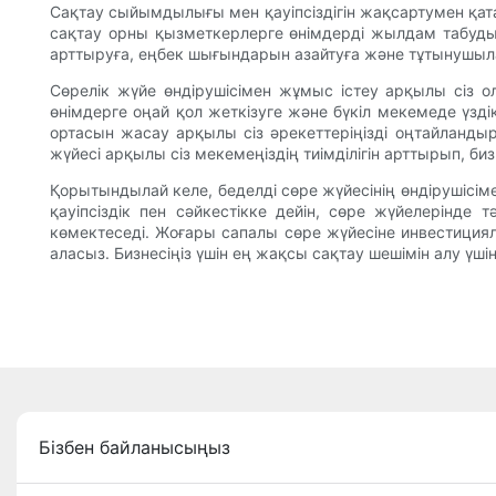
Сақтау сыйымдылығы мен қауіпсіздігін жақсартумен қат
сақтау орны қызметкерлерге өнімдерді жылдам табуды ж
арттыруға, еңбек шығындарын азайтуға және тұтынушыла
Сөрелік жүйе өндірушісімен жұмыс істеу арқылы сіз ол
өнімдерге оңай қол жеткізуге және бүкіл мекемеде үзд
ортасын жасау арқылы сіз әрекеттеріңізді оңтайландыры
жүйесі арқылы сіз мекемеңіздің тиімділігін арттырып, биз
Қорытындылай келе, беделді сөре жүйесінің өндірушісім
қауіпсіздік пен сәйкестікке дейін, сөре жүйелерінде 
көмектеседі. Жоғары сапалы сөре жүйесіне инвестициял
аласыз. Бизнесіңіз үшін ең жақсы сақтау шешімін алу үші
Бізбен байланысыңыз