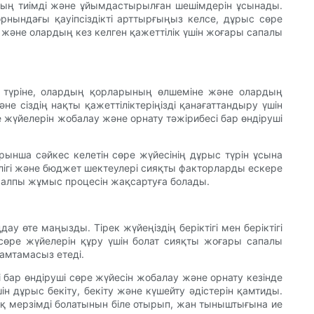
удың тиімді және ұйымдастырылған шешімдерін ұсынады.
рнындағы қауіпсіздікті арттырғыңыз келсе, дұрыс сөре
 және олардың кез келген қажеттілік үшін жоғары сапалы
ің түріне, олардың қорларының өлшеміне және олардың
не сіздің нақты қажеттіліктеріңізді қанағаттандыру үшін
 жүйелерін жобалау және орнату тәжірибесі бар өндіруші
арынша сәйкес келетін сөре жүйесінің дұрыс түрін ұсына
иілігі және бюджет шектеулері сияқты факторларды ескере
жалпы жұмыс процесін жақсартуға болады.
 өте маңызды. Тірек жүйеңіздің беріктігі мен беріктігі
і сөре жүйелерін құру үшін болат сияқты жоғары сапалы
амтамасыз етеді.
бар өндіруші сөре жүйесін жобалау және орнату кезінде
н дұрыс бекіту, бекіту және күшейту әдістерін қамтиды.
зақ мерзімді болатынын біле отырып, жан тыныштығына ие