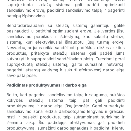
suprojektuota stelažų sistema gali padėti optimizuoti
sandėliavimo erdvę, padidinti sandėliavimo talpą ir pagerinti
patalpų išplanavimą.
Bendradarbiaudami su stelažų sistemų gamintoju, galite
pasinaudoti jų patirtimi optimizuojant erdvę. Jie įvertins jūsų
sandėliavimo poreikius ir išdėstymą, kad sukurtų stelažų
sistemą, kuri efektyviausiai išnaudotų jūsų turimą erdvę.
Nesvarbu, ar jums reikia sandėliuoti padėklus, dėžes ar kitus
produktus, pritaikyta stelažų sistema gali padėti jums
sutvarkyti ir supaprastinti sandėliavimo plotą. Turėdami gerai
suprojektuotą stelažų sistemą, galite sumažinti netvarką,
pagerinti atsargų valdymą ir sukurti efektyvesnį darbo eigą
savo patalpose.
Padidintas produktyvumas ir darbo eiga
Be to, kad pagerina sandėliavimo talpą ir saugumą, aukštos
kokybės stelažų sistema taip pat gali padidinti
produktyvumą ir darbo eigą jūsų įmonėje. Gerai sutvarkyta
sandėliavimo zona leidžia darbuotojams lengviau ir greičiau
rasti ir pasiekti produktus, taip sutrumpinant surinkimo ir
išėmimo laiką. Šis padidėjęs efektyvumas gali padidinti
produktyvumą, sumažinti darbo sąnaudas ir padidinti klientų