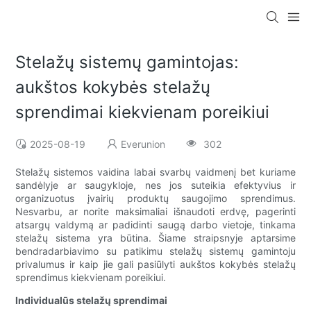
Stelažų sistemų gamintojas:
aukštos kokybės stelažų
sprendimai kiekvienam poreikiui
2025-08-19
Everunion
302
Stelažų sistemos vaidina labai svarbų vaidmenį bet kuriame
sandėlyje ar saugykloje, nes jos suteikia efektyvius ir
organizuotus įvairių produktų saugojimo sprendimus.
Nesvarbu, ar norite maksimaliai išnaudoti erdvę, pagerinti
atsargų valdymą ar padidinti saugą darbo vietoje, tinkama
stelažų sistema yra būtina. Šiame straipsnyje aptarsime
bendradarbiavimo su patikimu stelažų sistemų gamintoju
privalumus ir kaip jie gali pasiūlyti aukštos kokybės stelažų
sprendimus kiekvienam poreikiui.
Individualūs stelažų sprendimai