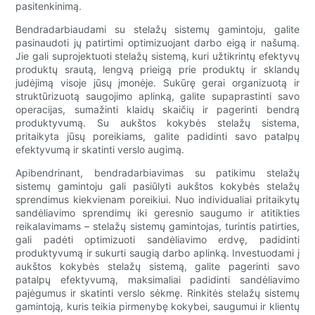
pasitenkinimą.
Bendradarbiaudami su stelažų sistemų gamintoju, galite
pasinaudoti jų patirtimi optimizuojant darbo eigą ir našumą.
Jie gali suprojektuoti stelažų sistemą, kuri užtikrintų efektyvų
produktų srautą, lengvą prieigą prie produktų ir sklandų
judėjimą visoje jūsų įmonėje. Sukūrę gerai organizuotą ir
struktūrizuotą saugojimo aplinką, galite supaprastinti savo
operacijas, sumažinti klaidų skaičių ir pagerinti bendrą
produktyvumą. Su aukštos kokybės stelažų sistema,
pritaikyta jūsų poreikiams, galite padidinti savo patalpų
efektyvumą ir skatinti verslo augimą.
Apibendrinant, bendradarbiavimas su patikimu stelažų
sistemų gamintoju gali pasiūlyti aukštos kokybės stelažų
sprendimus kiekvienam poreikiui. Nuo individualiai pritaikytų
sandėliavimo sprendimų iki geresnio saugumo ir atitikties
reikalavimams – stelažų sistemų gamintojas, turintis patirties,
gali padėti optimizuoti sandėliavimo erdvę, padidinti
produktyvumą ir sukurti saugią darbo aplinką. Investuodami į
aukštos kokybės stelažų sistemą, galite pagerinti savo
patalpų efektyvumą, maksimaliai padidinti sandėliavimo
pajėgumus ir skatinti verslo sėkmę. Rinkitės stelažų sistemų
gamintoją, kuris teikia pirmenybę kokybei, saugumui ir klientų