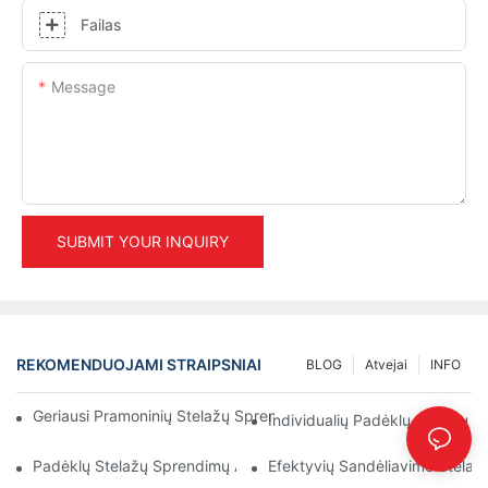
Failas
Message
SUBMIT YOUR INQUIRY
REKOMENDUOJAMI STRAIPSNIAI
BLOG
Atvejai
INFO
Geriausi Pramoninių Stelažų Sprendimai Efektyviam Sandėlio Va
Individualių Padėklų Stelažų P
Padėklų Stelažų Sprendimų Ateitis: Tendencijos Ir Inovacijos
Efektyvių Sandėliavimo Stelaž