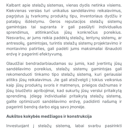
Kalbant apie stelažų sistemas, vienas dydis netinka visiems.
Kiekvienas verslas turi unikalius sandėliavimo reikalavimus,
pagrįstus jų tvarkomų produktų tipu, inventoriaus dydžiu ir
patalpų išdėstymu. Geros reputacijos stelažų sistemų
gamintojas tai supranta ir gali pasiūlyti individualius
sprendimus, atitinkančius jūsų konkrečius poreikius.
Nesvarbu, ar jums reikia padėklų stelažų, lentynų sistemų, ar
antresolių, gamintojas, turintis stelažų sistemų projektavimo ir
montavimo patirties, gali padėti jums maksimaliai išnaudoti
erdvę ir pagerinti efektyvumą.
Glaudžiai bendradarbiaudamas su jumis, kad įvertintų jūsų
sandėliavimo poreikius, stelažų sistemų gamintojas gali
rekomenduoti tinkamo tipo stelažų sistemą, kuri geriausiai
atitiks jūsų reikalavimus. Jie gali atsižvelgti į tokius veiksnius
kaip jūsų produktų svoris ir matmenys, prieigos dažnumas ir
jūsų biudžeto apribojimai, kad sukurtų jūsų verslui pritaikytą
sprendimą. Įdiegę individualiai pritaikytą stelažų sistemą,
galite optimizuoti sandėliavimo erdvę, padidinti našumą ir
pagerinti bendrą darbo eigą savo įmonėje.
Aukštos kokybės medžiagos ir konstrukcija
Investuojant į stelažų sistemą, labai svarbu pasirinkti