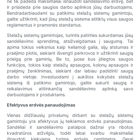
ne tik padeda maksimaliai išnaudoti sandėliavimo erdvę, bet
ir prisideda prie saugios darbo aplinkos jūsų darbuotojams.
Bendradarbiaudami su patikimu stelažų sistemų gamintoju,
galite užtikrinti, kad jūsų stelažų sistema atitiktų visus saugos
reglamentus ir pramonės standartus.
Stelažų sistemų gamintojas, turintis patirties sukurdamas jūsų
sandėliavimo sprendimą, atsižvelgdamas į saugumą. Tai
apima tokius veiksnius kaip keliamoji galia, sijų atstumas ir
praėjimo plotis, siekiant išvengti perkrovos ir užtikrinti saugią
prieigą prie gaminių. Be to, juose bus įdiegtos saugos
funkcijos, tokios kaip stelažų apsaugos, kolonų apsaugos ir
praėjimų ženklinimas, siekiant dar labiau padidinti saugą
darbo vietoje. Investuodami į aukštos kokybės stelažų
sistemą iš patikimo gamintojo, galite sukurti saugią ir
reikalavimus atitinkančią sandėliavimo aplinką savo
darbuotojams ir produktams.
Efektyvus erdvės panaudojimas
Vienas didžiausių privalumų dirbant su stelažų sistemų
gamintoju yra efektyvus jų teikiamos erdvės panaudojimas.
Sandėliai ir sandėliavimo patalpos dažnai yra ribotos
kvadratūros atžvilgiu, todėl labai svarbu maksimaliai
išnaudoti kiekvieną turimą erdvės centimetrą. Gerai