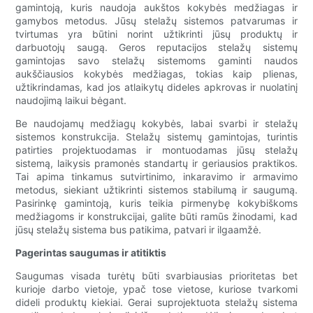
gamintoją, kuris naudoja aukštos kokybės medžiagas ir
gamybos metodus. Jūsų stelažų sistemos patvarumas ir
tvirtumas yra būtini norint užtikrinti jūsų produktų ir
darbuotojų saugą. Geros reputacijos stelažų sistemų
gamintojas savo stelažų sistemoms gaminti naudos
aukščiausios kokybės medžiagas, tokias kaip plienas,
užtikrindamas, kad jos atlaikytų dideles apkrovas ir nuolatinį
naudojimą laikui bėgant.
Be naudojamų medžiagų kokybės, labai svarbi ir stelažų
sistemos konstrukcija. Stelažų sistemų gamintojas, turintis
patirties projektuodamas ir montuodamas jūsų stelažų
sistemą, laikysis pramonės standartų ir geriausios praktikos.
Tai apima tinkamus sutvirtinimo, inkaravimo ir armavimo
metodus, siekiant užtikrinti sistemos stabilumą ir saugumą.
Pasirinkę gamintoją, kuris teikia pirmenybę kokybiškoms
medžiagoms ir konstrukcijai, galite būti ramūs žinodami, kad
jūsų stelažų sistema bus patikima, patvari ir ilgaamžė.
Pagerintas saugumas ir atitiktis
Saugumas visada turėtų būti svarbiausias prioritetas bet
kurioje darbo vietoje, ypač tose vietose, kuriose tvarkomi
dideli produktų kiekiai. Gerai suprojektuota stelažų sistema