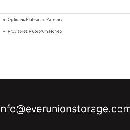
Optiones Pluteorum Palletarum Consuetudinariarum: Necessita
rationem Horrei
tria
Provisores Pluteorum Horreorum: Quid Quaerendum Est
info@everunionstorage.co