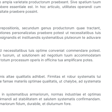
pro ampla varietate productorum praebeant. Sive spatium tuum
ere essentiale est. In hoc articulo, utilitates operandi cum
itate praebere possint.
repositionis, secundum genus productorum quae tractant,
utiones personalizatas praebere potest ut necessitatibus tuis
designandis et instituendis systematibus pluteorum te adiuvare
d necessitatibus tuis optime conveniat commendare potest.
uum tuorum, ut solutionem ad negotium tuum accommodatam
totum processum operis in officina tua amplificare potes.
altae qualitatis adhibet. Firmitas et robur systematis tui
famae materiis optimae qualitatis, ut chalybe, ad systemata
s in systematibus armariorum, normas industriae et optimas
firmandi ad stabilitatem et salutem systematis confirmandam.
mariorum fidum, durabile, et diuturnum fore.