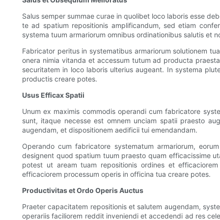
Salus semper summae curae in quolibet loco laboris esse deb
te ad spatium repositionis amplificandum, sed etiam confe
systema tuum armariorum omnibus ordinationibus salutis et nor
Fabricator peritus in systematibus armariorum solutionem tuam
onera nimia vitanda et accessum tutum ad producta praestand
securitatem in loco laboris ulterius augeant. In systema plu
productis creare potes.
Usus Efficax Spatii
Unum ex maximis commodis operandi cum fabricatore systemat
sunt, itaque necesse est omnem unciam spatii praesto aug
augendam, et dispositionem aedificii tui emendandam.
Operando cum fabricatore systematum armariorum, eorum per
designent quod spatium tuum praesto quam efficacissime utat
potest ut aream tuam repositionis ordines et efficaciore
efficaciorem processum operis in officina tua creare potes.
Productivitas et Ordo Operis Auctus
Praeter capacitatem repositionis et salutem augendam, systema
operariis faciliorem reddit inveniendi et accedendi ad res ce