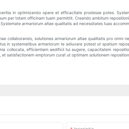
ritia in optimizando opere et efficacitate prodesse potes. Sys
um per totam officinam tuam permittit. Creando ambitum repositioni
Systemate armariorum altae qualitatis ad necessitates tuas accommod
collaborando, solutiones armariorum altae qualitatis pro omni nec
tus in systematibus armariorum te adiuvare potest ut spatium reposi
 collocata, efficientiam aedificii tui augere, capacitatem repositi
 et satisfactionem emptorum curat ut optimam solutionem repositioni