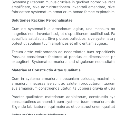
Systema pluteorum munus cruciale in quolibet horreo vel rec
amplificare, sive administrationem inventarii emendare, siv
fabricatore systematum armariorum bonae famae explorabimus 
Solutiones Racking Personalisatae
Cum de systematibus armariorum agitur, una mensura non
magnitudinem inventarii sui, et dispositionem aedificii sui.
specificis satisfaciat. Sive pluteos palleticos, sive systema
potest ut spatium tuum amplifices et efficientiam augeas.
Tecum arcte collaborando ad necessitates tuas reposition
Possunt considerare factores ut pondus et dimensiones 
excogitent. Systemate armariorum ad singulorum necessitates 
Materiae et Constructio Altae Qualitatis
Cum in systema armariorum pecuniam collocas, maximi momen
armariorum necessariae sunt ad salutem productorum tuorum 
sua armariorum construenda utetur, ita ut onera gravia et us
Praeter qualitatem materiarum adhibitarum, constructio sy
consuetudines adhaerebit cum systema tuum armariorum design
Eligendo fabricatorem qui materias et constructionem qualita
Salus et Obsequium Melioratus