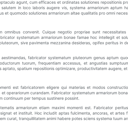
eptaculo agunt, cum efficaces et ordinatas solutiones repositionis 
e salutem in loco laboris augere vis, systema armariorum aptum hab
et quomodo solutiones armariorum altae qualitatis pro omni necess
 omnibus convenit. Cuique negotio propriae sunt necessitates 
 Fabricator systematum armariorum bonae famae hoc intellegit et sol
ta pluteorum, sive pavimenta mezzanina desideras, opifex peritus in 
is aestimandas, fabricator systematum pluteorum genus aptum quo
productorum tuorum, frequentiam accessus, et angustias sumpt
aptato, spatium repositionis optimizare, productivitatem augere, et 
ti est fabricatorem eligere qui materias et modos constructionis 
et operariorum curandam. Fabricator systematum armariorum bonae 
um continuum per tempus sustinere possint.
stematis armariorum etiam maximi momenti est. Fabricator peritu
at et instituit. Hoc includit aptas fulcimenta, ancoras, et artes 
tem curat, tranquillitatem animi habere potes sciens systema tuum ar