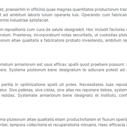
et, praesertim in officinis quae magnas quantitates productorum t
rt ad ambitum laboris tutum operariis tuis. Operando cum fabric
mis industriae satisfaciat.
 repositionis cum cura de salute designabit. Hoc includit factores 
um. Praeterea, incorporabunt notas securitatis, ut custodias pluteo
teorum altae qualitatis a fabricatore probato investendo, ambitum re
um armariorum est usus efficax spatii quod praebere possunt. Horr
ere. Systema pluteorum bene designatum te adiuvare potest ad sp
itia in optimizatione spatii uti potes. Necessitates tuas repos
ur. Sive palletas, sive cistas, sive alias res reponere debes, syst
m reddas. Systemate armariorum bene designato et instituto, conf
 pluteorum altae qualitatis etiam productivitatem et fluxum operis 
leriter, tempora collectionis et recuperationis minuens. Haec efficac