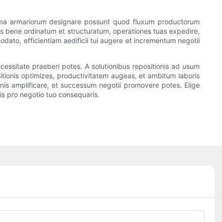
tema armariorum designare possunt quod fluxum productorum
s bene ordinatum et structuratum, operationes tuas expedire,
ato, efficientiam aedificii tui augere et incrementum negotii
essitate praeberi potes. A solutionibus repositionis ad usum
tionis optimizes, productivitatem augeas, et ambitum laboris
onis amplificare, et successum negotii promovere potes. Elige
s pro negotio tuo consequaris.