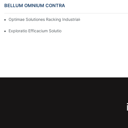
BELLUM OMNIUM CONTRA
Optimae Solutiones Racking Industriales Ad Efficacem Administ
Exploratio Efficacium Solutionum Repositoriarum Pro Omni Indus