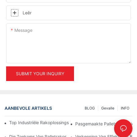
Leêr
Message
SUBMIT YOUR INQUIRY
AANBEVOLE ARTIKELS
BLOG
Gevalle
INFO
Top Industriële Rakoplossings Vir Doeltreffende Pakhuisbestuur
Pasgemaakte Palletrak Opsies
Die Toekoms Van Palletrakoplossings: Tendense En Innovasies
Verkenning Van Effektiewe Ber