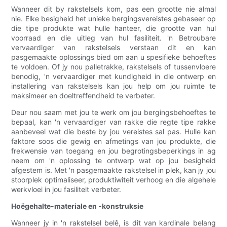
Wanneer dit by rakstelsels kom, pas een grootte nie almal
nie. Elke besigheid het unieke bergingsvereistes gebaseer op
die tipe produkte wat hulle hanteer, die grootte van hul
voorraad en die uitleg van hul fasiliteit. 'n Betroubare
vervaardiger van rakstelsels verstaan dit en kan
pasgemaakte oplossings bied om aan u spesifieke behoeftes
te voldoen. Of jy nou palletrakke, rakstelsels of tussenvloere
benodig, 'n vervaardiger met kundigheid in die ontwerp en
installering van rakstelsels kan jou help om jou ruimte te
maksimeer en doeltreffendheid te verbeter.
Deur nou saam met jou te werk om jou bergingsbehoeftes te
bepaal, kan 'n vervaardiger van rakke die regte tipe rakke
aanbeveel wat die beste by jou vereistes sal pas. Hulle kan
faktore soos die gewig en afmetings van jou produkte, die
frekwensie van toegang en jou begrotingsbeperkings in ag
neem om 'n oplossing te ontwerp wat op jou besigheid
afgestem is. Met 'n pasgemaakte rakstelsel in plek, kan jy jou
stoorplek optimaliseer, produktiwiteit verhoog en die algehele
werkvloei in jou fasiliteit verbeter.
Hoëgehalte-materiale en -konstruksie
Wanneer jy in 'n rakstelsel belê, is dit van kardinale belang