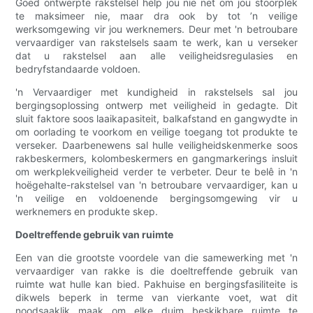
Goed ontwerpte rakstelsel help jou nie net om jou stoorplek
te maksimeer nie, maar dra ook by tot ’n veilige
werksomgewing vir jou werknemers. Deur met 'n betroubare
vervaardiger van rakstelsels saam te werk, kan u verseker
dat u rakstelsel aan alle veiligheidsregulasies en
bedryfstandaarde voldoen.
'n Vervaardiger met kundigheid in rakstelsels sal jou
bergingsoplossing ontwerp met veiligheid in gedagte. Dit
sluit faktore soos laaikapasiteit, balkafstand en gangwydte in
om oorlading te voorkom en veilige toegang tot produkte te
verseker. Daarbenewens sal hulle veiligheidskenmerke soos
rakbeskermers, kolombeskermers en gangmarkerings insluit
om werkplekveiligheid verder te verbeter. Deur te belê in 'n
hoëgehalte-rakstelsel van 'n betroubare vervaardiger, kan u
'n veilige en voldoenende bergingsomgewing vir u
werknemers en produkte skep.
Doeltreffende gebruik van ruimte
Een van die grootste voordele van die samewerking met 'n
vervaardiger van rakke is die doeltreffende gebruik van
ruimte wat hulle kan bied. Pakhuise en bergingsfasiliteite is
dikwels beperk in terme van vierkante voet, wat dit
noodsaaklik maak om elke duim beskikbare ruimte te