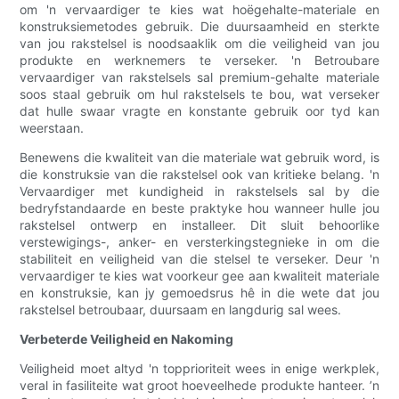
om 'n vervaardiger te kies wat hoëgehalte-materiale en
konstruksiemetodes gebruik. Die duursaamheid en sterkte
van jou rakstelsel is noodsaaklik om die veiligheid van jou
produkte en werknemers te verseker. 'n Betroubare
vervaardiger van rakstelsels sal premium-gehalte materiale
soos staal gebruik om hul rakstelsels te bou, wat verseker
dat hulle swaar vragte en konstante gebruik oor tyd kan
weerstaan.
Benewens die kwaliteit van die materiale wat gebruik word, is
die konstruksie van die rakstelsel ook van kritieke belang. 'n
Vervaardiger met kundigheid in rakstelsels sal by die
bedryfstandaarde en beste praktyke hou wanneer hulle jou
rakstelsel ontwerp en installeer. Dit sluit behoorlike
verstewigings-, anker- en versterkingstegnieke in om die
stabiliteit en veiligheid van die stelsel te verseker. Deur 'n
vervaardiger te kies wat voorkeur gee aan kwaliteit materiale
en konstruksie, kan jy gemoedsrus hê in die wete dat jou
rakstelsel betroubaar, duursaam en langdurig sal wees.
Verbeterde Veiligheid en Nakoming
Veiligheid moet altyd 'n topprioriteit wees in enige werkplek,
veral in fasiliteite wat groot hoeveelhede produkte hanteer. ’n