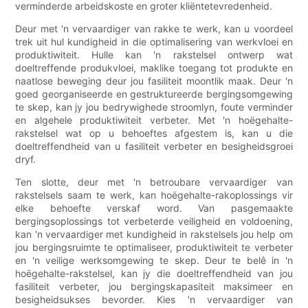
verminderde arbeidskoste en groter kliëntetevredenheid.
Deur met 'n vervaardiger van rakke te werk, kan u voordeel
trek uit hul kundigheid in die optimalisering van werkvloei en
produktiwiteit. Hulle kan 'n rakstelsel ontwerp wat
doeltreffende produkvloei, maklike toegang tot produkte en
naatlose beweging deur jou fasiliteit moontlik maak. Deur 'n
goed georganiseerde en gestruktureerde bergingsomgewing
te skep, kan jy jou bedrywighede stroomlyn, foute verminder
en algehele produktiwiteit verbeter. Met 'n hoëgehalte-
rakstelsel wat op u behoeftes afgestem is, kan u die
doeltreffendheid van u fasiliteit verbeter en besigheidsgroei
dryf.
Ten slotte, deur met 'n betroubare vervaardiger van
rakstelsels saam te werk, kan hoëgehalte-rakoplossings vir
elke behoefte verskaf word. Van pasgemaakte
bergingsoplossings tot verbeterde veiligheid en voldoening,
kan 'n vervaardiger met kundigheid in rakstelsels jou help om
jou bergingsruimte te optimaliseer, produktiwiteit te verbeter
en 'n veilige werksomgewing te skep. Deur te belê in 'n
hoëgehalte-rakstelsel, kan jy die doeltreffendheid van jou
fasiliteit verbeter, jou bergingskapasiteit maksimeer en
besigheidsukses bevorder. Kies 'n vervaardiger van