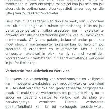
maksimeer. 'n Goed ontwerpte rakstelsel kan jou help om jou
stoorplek te optimaliseer, stoorkapasiteit te verhoog en die
uitleg van jou fasiliteit te verbeter.
Deur met 'n vervaardiger van rakke te werk, kan u voordeel
trek uit hul kundigheid in ruimte-optimalisering. Hulle sal jou
bergingsbehoeftes en uitleg assesseer om 'n rakstelsel te
ontwerp wat die doeltreffendste gebruik van jou beskikbare
ruimte maak. Of jy nou palette, bokse of ander produkte
moet stoor, 'n pasgemaakte rakstelsel kan jou help om jou
stoorarea te organiseer en te stroomlyn. Met 'n goed
ontwerpte rakstelsel in plek, kan jy rommel verminder,
voorraadbestuur verbeter en 'n meer doeltreffende werkvloei
in jou fasiliteit skep.
Verbeterde Produktiwiteit en Werkvloei
Benewens die verbetering van stoorkapasiteit en veiligheid,
kan 'n hoëgehalte-rakstelsel ook produktiwiteit en werkvloei
in u fasiliteit verbeter. 'n Goed georganiseerde bergingsarea
maak dit makliker vir werknemers om produkte vinnig op te
spoor en toegang daartoe te verkry, wat die pluk- en
herwinningstye verminder. Hierdie verbeterde
doeltreffendheid kan lei tot verhoogde produktiwiteit,