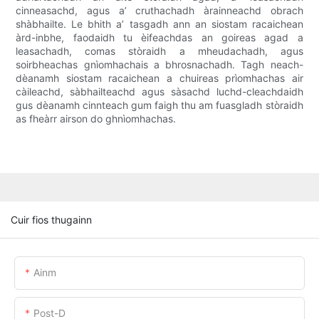
cinneasachd, agus a’ cruthachadh àrainneachd obrach
shàbhailte. Le bhith a’ tasgadh ann an siostam racaichean
àrd-inbhe, faodaidh tu èifeachdas an goireas agad a
leasachadh, comas stòraidh a mheudachadh, agus
soirbheachas gnìomhachais a bhrosnachadh. Tagh neach-
dèanamh siostam racaichean a chuireas prìomhachas air
càileachd, sàbhailteachd agus sàsachd luchd-cleachdaidh
gus dèanamh cinnteach gum faigh thu am fuasgladh stòraidh
as fheàrr airson do ghnìomhachas.
Cuir fios thugainn
Ainm
Post-D