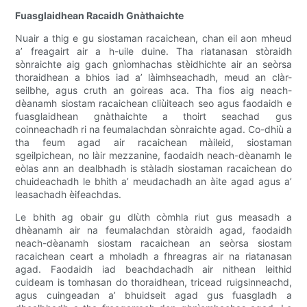
Fuasglaidhean Racaidh Gnàthaichte
Nuair a thig e gu siostaman racaichean, chan eil aon mheud
a’ freagairt air a h-uile duine. Tha riatanasan stòraidh
sònraichte aig gach gnìomhachas stèidhichte air an seòrsa
thoraidhean a bhios iad a’ làimhseachadh, meud an clàr-
seilbhe, agus cruth an goireas aca. Tha fios aig neach-
dèanamh siostam racaichean cliùiteach seo agus faodaidh e
fuasglaidhean gnàthaichte a thoirt seachad gus
coinneachadh ri na feumalachdan sònraichte agad. Co-dhiù a
tha feum agad air racaichean màileid, siostaman
sgeilpichean, no làir mezzanine, faodaidh neach-dèanamh le
eòlas ann an dealbhadh is stàladh siostaman racaichean do
chuideachadh le bhith a’ meudachadh an àite agad agus a’
leasachadh èifeachdas.
Le bhith ag obair gu dlùth còmhla riut gus measadh a
dhèanamh air na feumalachdan stòraidh agad, faodaidh
neach-dèanamh siostam racaichean an seòrsa siostam
racaichean ceart a mholadh a fhreagras air na riatanasan
agad. Faodaidh iad beachdachadh air nithean leithid
cuideam is tomhasan do thoraidhean, tricead ruigsinneachd,
agus cuingeadan a’ bhuidseit agad gus fuasgladh a