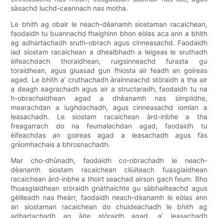
sàsachd luchd-ceannach nas motha.
Le bhith ag obair le neach-dèanamh siostaman racaichean,
faodaidh tu buannachd fhaighinn bhon eòlas aca ann a bhith
ag adhartachadh sruth-obrach agus cinneasachd. Faodaidh
iad siostam racaichean a dhealbhadh a leigeas le sruthadh
èifeachdach thoraidhean, ruigsinneachd furasta gu
toraidhean, agus gluasad gun fhiosta air feadh an goireas
agad. Le bhith a’ cruthachadh àrainneachd stòraidh a tha air
a deagh eagrachadh agus air a structaradh, faodaidh tu na
h-obrachaidhean agad a dhèanamh nas sìmplidhe,
mearachdan a lughdachadh, agus cinneasachd iomlan a
leasachadh. Le siostam racaichean àrd-inbhe a tha
freagarrach do na feumalachdan agad, faodaidh tu
èifeachdas an goireas agad a leasachadh agus fàs
gnìomhachais a bhrosnachadh.
Mar cho-dhùnadh, faodaidh co-obrachadh le neach-
dèanamh siostam racaichean cliùiteach fuasglaidhean
racaichean àrd-inbhe a thoirt seachad airson gach feum. Bho
fhuasglaidhean stòraidh gnàthaichte gu sàbhailteachd agus
gèilleadh nas fheàrr, faodaidh neach-dèanamh le eòlas ann
an siostaman racaichean do chuideachadh le bhith ag
adhartachadh an àite stòraidh agad, a’ leasachadh