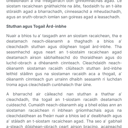
dhealbhadh a tha freagarrach don ghnìomhachas agad. Le
siostam racaichean gnàthaichte na àite, faodaidh tu an t-àite
stòraidh agad a bharrachadh, cinneasachd a mheudachadh,
agus an sruth-obrach iomlan san goireas agad a leasachadh.
Stuthan agus Togail Àrd-inbhe
Nuair a bhios tu a’ tasgadh ann an siostam racaichean, tha e
deatamach neach-dèanamh a thaghadh a bhios a’
cleachdadh stuthan agus dòighean togail àrd-inbhe. Tha
seasmhachd agus neart an t-siostaim racaichean agad
deatamach airson sàbhailteachd do thoraidhean agus do
luchd-obrach a dhèanamh cinnteach. Cleachdaidh neach-
dèanamh siostaman racaidh cliùiteach stuthan àrd-inbhe
leithid stàilinn gus na siostaman racaidh aca a thogail, a’
dèanamh cinnteach gun urrainn dhaibh seasamh ri luchdan
troma agus cleachdadh cunbhalach thar ùine.
A bharrachd air càileachd nan stuthan a thathar a’
cleachdadh, tha togail an t-siostam racaidh deatamach
cuideachd. Cumaidh neach-dèanamh aig a bheil eòlas ann an
siostaman racaichean ri inbhean gnìomhachais agus na
cleachdaidhean as fheàrr nuair a bhios iad a’ dealbhadh agus
a’ stàladh an t-siostam racaichean agad. Tha seo a’ gabhail
a-steach dòighean-obrach ceart airson bracing, acaireachd