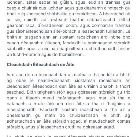
luchdan, astar eadar na giùlan, agus leud an trannsa gus
casg a chuir air cus luchdan agus gus dèanamh cinnteach gu
bheil ruigsinneachd shàbhailte gu toraidhean. A bharrachd air
an sin, cuiridh iad a-steach feartan sàbhailteachd leithid
geàrdan raca, dìonadairean colbh, agus comharran trannsa
gus sàbhailteachd san àite-obrach a leasachadh tuilleadh. Le
bhith a’ tasgadh ann an siostam racaichean àrd-inbhe bho
neach-dèanamh cliùiteach, faodaidh tu àrainneachd stòraidh
sàbhailte agus a rèir nan riaghailtean a chruthachadh airson
do luchd-obrach agus do thoraidhean.
Cleachdadh Èifeachdach de Àite
Is e aon de na buannachdan as motha a tha an lùib a bhith
ag obair le neach-dèanamh siostaman racaichean an
cleachdadh èifeachdach den àite as urrainn dhaibh a thoirt
seachad. Bidh taighean-stòir agus goireasan stòraidh gu tric
gann a thaobh meud ceàrnagach, agus mar sin tha e
riatanach a h-uile òirleach den àite a tha ri fhaighinn a
mheudachadh. Faodaidh siostam racaichean a tha air a
dhealbhadh gu math do chuideachadh le bhith ag
adhartachadh an àite stòraidh agad, a’ meudachadh comas
stòraidh, agus a’ leasachadh cruth na goireasan agad.
Le bhith ag obair le neach-dèanamh siostam racaichean,