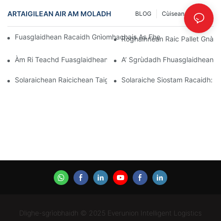
ARTAIGILEAN AIR AM MOLADH
BLOG
Cùisean
INFO
Fuasglaidhean Racaidh Gnìomhachais As Fheàrr Airson Riaghlad
Roghainnean Raic Pallet Gnàt
Àm Ri Teachd Fuasglaidhean Raic Pallet: Gluasadan Agus Nuad
A’ Sgrùdadh Fhuasglaidhean R
Solaraichean Raicichean Taigh-Bathair: Dè A Bu Chòir Dhut A Bh
Solaraiche Siostam Racaidh: P
Dlighe-sgrìobhaidh © 2025 Everunion Intelligent Logistics