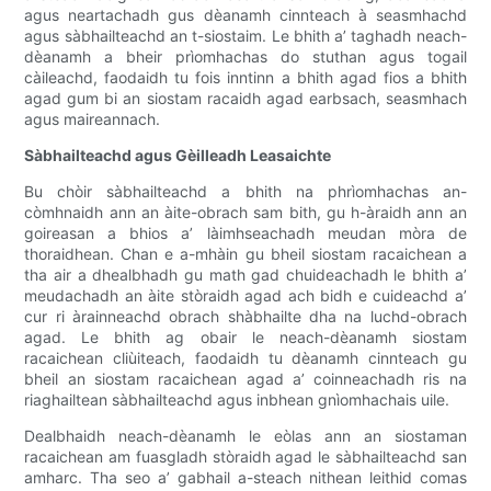
agus neartachadh gus dèanamh cinnteach à seasmhachd
agus sàbhailteachd an t-siostaim. Le bhith a’ taghadh neach-
dèanamh a bheir prìomhachas do stuthan agus togail
càileachd, faodaidh tu fois inntinn a bhith agad fios a bhith
agad gum bi an siostam racaidh agad earbsach, seasmhach
agus maireannach.
Sàbhailteachd agus Gèilleadh Leasaichte
Bu chòir sàbhailteachd a bhith na phrìomhachas an-
còmhnaidh ann an àite-obrach sam bith, gu h-àraidh ann an
goireasan a bhios a’ làimhseachadh meudan mòra de
thoraidhean. Chan e a-mhàin gu bheil siostam racaichean a
tha air a dhealbhadh gu math gad chuideachadh le bhith a’
meudachadh an àite stòraidh agad ach bidh e cuideachd a’
cur ri àrainneachd obrach shàbhailte dha na luchd-obrach
agad. Le bhith ag obair le neach-dèanamh siostam
racaichean cliùiteach, faodaidh tu dèanamh cinnteach gu
bheil an siostam racaichean agad a’ coinneachadh ris na
riaghailtean sàbhailteachd agus inbhean gnìomhachais uile.
Dealbhaidh neach-dèanamh le eòlas ann an siostaman
racaichean am fuasgladh stòraidh agad le sàbhailteachd san
amharc. Tha seo a’ gabhail a-steach nithean leithid comas