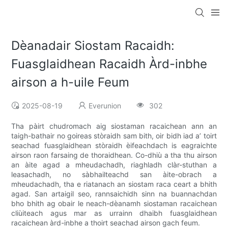
Dèanadair Siostam Racaidh:
Fuasglaidhean Racaidh Àrd-inbhe
airson a h-uile Feum
2025-08-19
Everunion
302
Tha pàirt chudromach aig siostaman racaichean ann an
taigh-bathair no goireas stòraidh sam bith, oir bidh iad a’ toirt
seachad fuasglaidhean stòraidh èifeachdach is eagraichte
airson raon farsaing de thoraidhean. Co-dhiù a tha thu airson
an àite agad a mheudachadh, riaghladh clàr-stuthan a
leasachadh, no sàbhailteachd san àite-obrach a
mheudachadh, tha e riatanach an siostam raca ceart a bhith
agad. San artaigil seo, rannsaichidh sinn na buannachdan
bho bhith ag obair le neach-dèanamh siostaman racaichean
cliùiteach agus mar as urrainn dhaibh fuasglaidhean
racaichean àrd-inbhe a thoirt seachad airson gach feum.