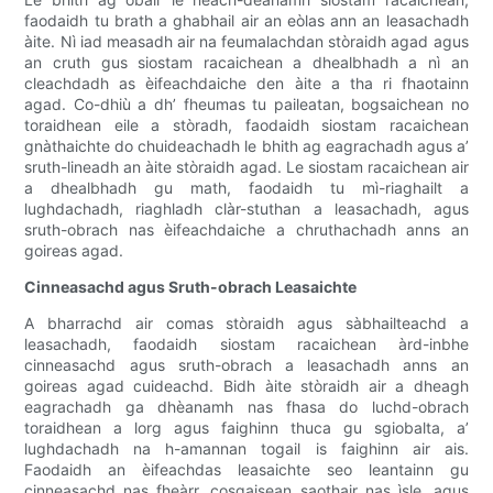
faodaidh tu brath a ghabhail air an eòlas ann an leasachadh
àite. Nì iad measadh air na feumalachdan stòraidh agad agus
an cruth gus siostam racaichean a dhealbhadh a nì an
cleachdadh as èifeachdaiche den àite a tha ri fhaotainn
agad. Co-dhiù a dh’ fheumas tu paileatan, bogsaichean no
toraidhean eile a stòradh, faodaidh siostam racaichean
gnàthaichte do chuideachadh le bhith ag eagrachadh agus a’
sruth-lineadh an àite stòraidh agad. Le siostam racaichean air
a dhealbhadh gu math, faodaidh tu mì-riaghailt a
lughdachadh, riaghladh clàr-stuthan a leasachadh, agus
sruth-obrach nas èifeachdaiche a chruthachadh anns an
goireas agad.
Cinneasachd agus Sruth-obrach Leasaichte
A bharrachd air comas stòraidh agus sàbhailteachd a
leasachadh, faodaidh siostam racaichean àrd-inbhe
cinneasachd agus sruth-obrach a leasachadh anns an
goireas agad cuideachd. Bidh àite stòraidh air a dheagh
eagrachadh ga dhèanamh nas fhasa do luchd-obrach
toraidhean a lorg agus faighinn thuca gu sgiobalta, a’
lughdachadh na h-amannan togail is faighinn air ais.
Faodaidh an èifeachdas leasaichte seo leantainn gu
cinneasachd nas fheàrr, cosgaisean saothair nas ìsle, agus