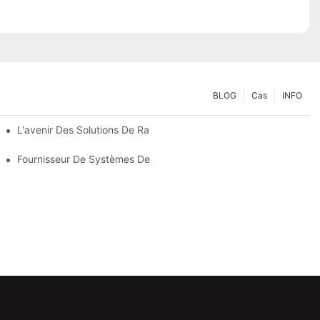
BLOG
Cas
INFO
 Vos Besoins De Stockage
L'avenir Des Solutions De Rayonnages Pour Palettes : Tendances
 En Compte
Fournisseur De Systèmes De Rayonnage : Facteurs Clés Pour Choi