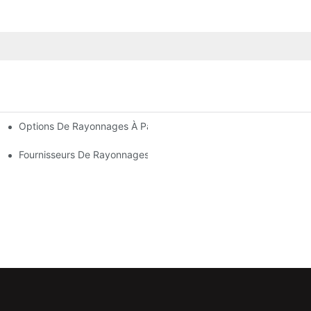
Options De Rayonnages À Palettes Sur Mesure : Adaptez-Les À
'entrepôt Efficace
ur Chaque Secteur D'activité
Fournisseurs De Rayonnages D'entrepôt : Les Points À Prendre