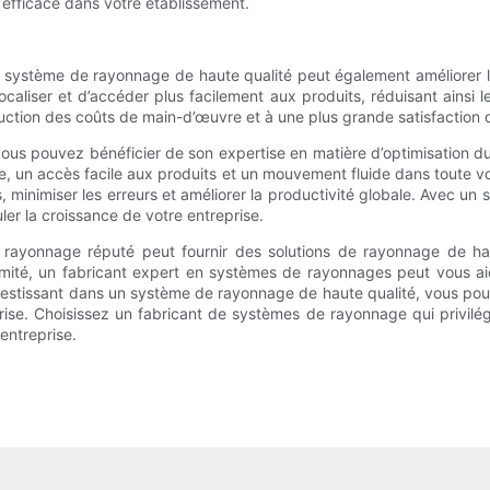
s efficace dans votre établissement.
n système de rayonnage de haute qualité peut également améliorer la p
liser et d’accéder plus facilement aux produits, réduisant ainsi l
uction des coûts de main-d’œuvre et à une plus grande satisfaction d
us pouvez bénéficier de son expertise en matière d’optimisation du f
, un accès facile aux produits et un mouvement fluide dans toute vo
s, minimiser les erreurs et améliorer la productivité globale. Avec 
uler la croissance de votre entreprise.
e rayonnage réputé peut fournir des solutions de rayonnage de h
formité, un fabricant expert en systèmes de rayonnages peut vous a
vestissant dans un système de rayonnage de haute qualité, vous pouve
se. Choisissez un fabricant de systèmes de rayonnage qui privilégie 
entreprise.