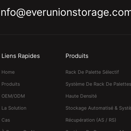
info@everunionstorage.co
Liens Rapides
Produits
Home
Rack De Palette Sélectif
Produits
Système De Rack De Palette
OEM/ODM
Haute Densité
La Solution
Stockage Automatisé & Syst
Cas
Récupération (AS / RS)