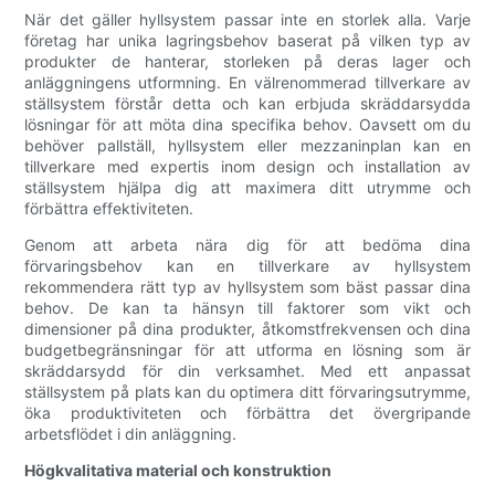
När det gäller hyllsystem passar inte en storlek alla. Varje
företag har unika lagringsbehov baserat på vilken typ av
produkter de hanterar, storleken på deras lager och
anläggningens utformning. En välrenommerad tillverkare av
ställsystem förstår detta och kan erbjuda skräddarsydda
lösningar för att möta dina specifika behov. Oavsett om du
behöver pallställ, hyllsystem eller mezzaninplan kan en
tillverkare med expertis inom design och installation av
ställsystem hjälpa dig att maximera ditt utrymme och
förbättra effektiviteten.
Genom att arbeta nära dig för att bedöma dina
förvaringsbehov kan en tillverkare av hyllsystem
rekommendera rätt typ av hyllsystem som bäst passar dina
behov. De kan ta hänsyn till faktorer som vikt och
dimensioner på dina produkter, åtkomstfrekvensen och dina
budgetbegränsningar för att utforma en lösning som är
skräddarsydd för din verksamhet. Med ett anpassat
ställsystem på plats kan du optimera ditt förvaringsutrymme,
öka produktiviteten och förbättra det övergripande
arbetsflödet i din anläggning.
Högkvalitativa material och konstruktion