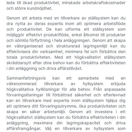
leda till ökad produktivitet, minskade arbetskraftskostnader
och större kundnöjdhet.
Genom att arbeta med en tillverkare av ställsystem kan du
dra nytta av deras expertis inom att optimera arbetsflöde
och produktivitet. De kan utforma ett ställsystem som
möjliggör effektivt produktflöde, enkel åtkomst till produkter
och sömlös förflyttning i hela anläggningen. Genom att skapa
en välorganiserad och strukturerad lagringsmiljö kan du
effektivisera din verksamhet, minimera fel och förbättra den
totala produktiviteten. Med ett högkvalitativt ställsystem
skräddarsytt efter dina behov kan du förbättra effektiviteten
i din anläggning och driva affärstillväxt.
Sammanfattningsvis kan ett samarbete med en
välrenommerad tillverkare av hyllsystem erbjuda
högkvalitativa hylllösningar för alla behov. Från anpassade
förvaringslösningar till förbättrad säkerhet och efterlevnad
kan en tillverkare med expertis inom ställsystem hjälpa dig
att optimera ditt förvaringsutrymme, öka produktiviteten och
skapa en säker arbetsmiljö. Genom att investera i ett
högkvalitativt ställsystem kan du förbättra effektiviteten i din
anläggning, maximera din lagringskapacitet och driva
affärsframgångar. Välj en tillverkare av hyllsystem som