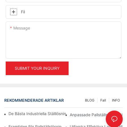
Fil
Message
SUBMIT YOUR INQUIRY
REKOMMENDERADE ARTIKLAR
BLOG
Fall
INFO
De Bästa Industriella Ställlösningarna För Effektiv Lagerhanterin
Anpassade Pallställsalternativ
Framtiden För Pallställslösningar: Trender Och Innovationer
Utforska Effektiva Lagerställlö