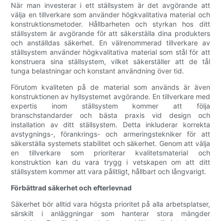
När man investerar i ett ställsystem är det avgörande att
välja en tillverkare som använder högkvalitativa material och
konstruktionsmetoder. Hållbarheten och styrkan hos ditt
ställsystem är avgörande för att säkerställa dina produkters
och anställdas säkerhet. En välrenommerad tillverkare av
ställsystem använder högkvalitativa material som stål för att
konstruera sina ställsystem, vilket säkerställer att de tål
tunga belastningar och konstant användning över tid.
Förutom kvaliteten på de material som används är även
konstruktionen av hyllsystemet avgörande. En tillverkare med
expertis inom ställsystem kommer att följa
branschstandarder och bästa praxis vid design och
installation av ditt ställsystem. Detta inkluderar korrekta
avstygnings-, förankrings- och armeringstekniker för att
säkerställa systemets stabilitet och säkerhet. Genom att välja
en tillverkare som prioriterar kvalitetsmaterial och
konstruktion kan du vara trygg i vetskapen om att ditt
ställsystem kommer att vara pålitligt, hållbart och långvarigt.
Förbättrad säkerhet och efterlevnad
Säkerhet bör alltid vara högsta prioritet på alla arbetsplatser,
särskilt i anläggningar som hanterar stora mängder