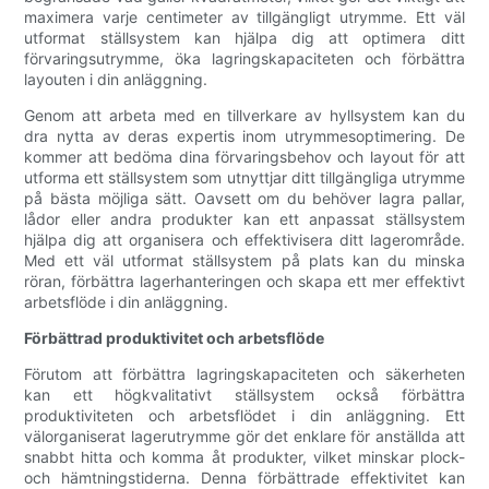
maximera varje centimeter av tillgängligt utrymme. Ett väl
utformat ställsystem kan hjälpa dig att optimera ditt
förvaringsutrymme, öka lagringskapaciteten och förbättra
layouten i din anläggning.
Genom att arbeta med en tillverkare av hyllsystem kan du
dra nytta av deras expertis inom utrymmesoptimering. De
kommer att bedöma dina förvaringsbehov och layout för att
utforma ett ställsystem som utnyttjar ditt tillgängliga utrymme
på bästa möjliga sätt. Oavsett om du behöver lagra pallar,
lådor eller andra produkter kan ett anpassat ställsystem
hjälpa dig att organisera och effektivisera ditt lagerområde.
Med ett väl utformat ställsystem på plats kan du minska
röran, förbättra lagerhanteringen och skapa ett mer effektivt
arbetsflöde i din anläggning.
Förbättrad produktivitet och arbetsflöde
Förutom att förbättra lagringskapaciteten och säkerheten
kan ett högkvalitativt ställsystem också förbättra
produktiviteten och arbetsflödet i din anläggning. Ett
välorganiserat lagerutrymme gör det enklare för anställda att
snabbt hitta och komma åt produkter, vilket minskar plock-
och hämtningstiderna. Denna förbättrade effektivitet kan