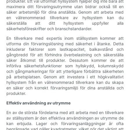
produkter. Ett väl utformat hyllsystem hjälper dig inte bara att
maximera ditt förvaringsutrymme utan bidrar också till en
säker arbetsmiljö för dina anställda. Genom att arbeta med
en välrenommerad tillverkare av hyllsystem kan du
säkerställa att ditt hyllsystem uppfyller alla
säkerhetsföreskrifter och branschstandarder.
En tillverkare med expertis inom ställsystem kommer att
utforma din förvaringslösning med säkerhet i åtanke. Detta
inkluderar faktorer som lastkapacitet, balkavstånd och
gångbredd för att förhindra överbelastning och säkerställa
säker åtkomst till produkter. Dessutom kommer de att
införliva säkerhetsfunktioner som hyllskydd, kolumnskydd
och gångmarkeringar för att ytterligare förbättra säkerheten
på arbetsplatsen. Genom att investera i ett högkvalitativt
hyllsystem från en välrenommerad tillverkare kan du skapa
en säker och korrekt förvaringsmiljö för dina anställda och
produkter.
Effektiv användning av utrymme
En av de största fördelarna med att arbeta med en tillverkare
av ställsystem är den effektiva användningen av utrymme de
kan erbjuda. Lager och förvaringsanläggningar är ofta
begränsade vad gäller kvadratmeter, vilket gör det viktigt att