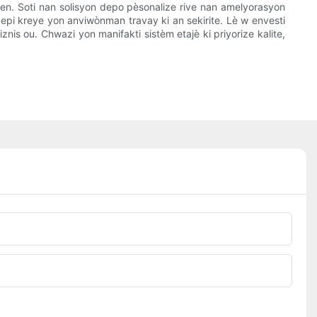
wen. Soti nan solisyon depo pèsonalize rive nan amelyorasyon
 epi kreye yon anviwònman travay ki an sekirite. Lè w envesti
nis ou. Chwazi yon manifakti sistèm etajè ki priyorize kalite,