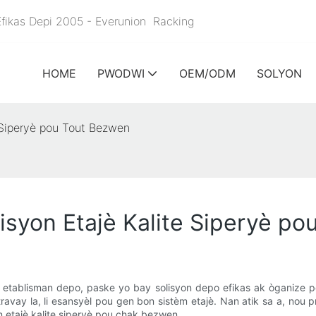
 Efikas Depi 2005 - Everunion
Racking
HOME
PWODWI
OEM/ODM
SOLYON
e Siperyè pou Tout Bezwen
lisyon Etajè Kalite Siperyè p
 etablisman depo, paske yo bay solisyon depo efikas ak òganize 
avay la, li esansyèl pou gen bon sistèm etajè. Nan atik sa a, nou p
on etajè kalite siperyè pou chak bezwen.