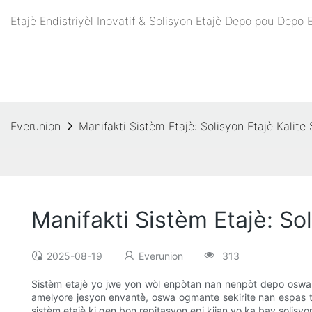
Etajè Endistriyèl Inovatif & Solisyon Etajè Depo pou Depo
Everunion
Manifakti Sistèm Etajè: Solisyon Etajè Kalit
Manifakti Sistèm Etajè: So
2025-08-19
Everunion
313
Sistèm etajè yo jwe yon wòl enpòtan nan nenpòt depo oswa
amelyore jesyon envantè, oswa ogmante sekirite nan espas tr
sistèm etajè ki gen bon repitasyon epi kijan yo ka bay solisy