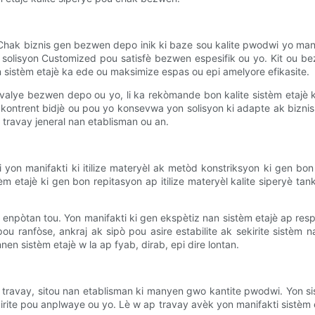
. Chak biznis gen bezwen depo inik ki baze sou kalite pwodwi yo ma
y solisyon Customized pou satisfè bezwen espesifik ou yo. Kit ou b
 sistèm etajè ka ede ou maksimize espas ou epi amelyore efikasite.
evalye bezwen depo ou yo, li ka rekòmande bon kalite sistèm etajè
ntrent bidjè ou pou yo konsevwa yon solisyon ki adapte ak biznis 
travay jeneral nan etablisman ou an.
yon manifakti ki itilize materyèl ak metòd konstriksyon ki gen bon k
m etajè ki gen bon repitasyon ap itilize materyèl kalite siperyè tan
è a enpòtan tou. Yon manifakti ki gen ekspètiz nan sistèm etajè ap resp
ou ranfòse, ankraj ak sipò pou asire estabilite ak sekirite sistèm 
nen sistèm etajè w la ap fyab, dirab, epi dire lontan.
as travay, sitou nan etablisman ki manyen gwo kantite pwodwi. Yon 
rite pou anplwaye ou yo. Lè w ap travay avèk yon manifakti sistèm e