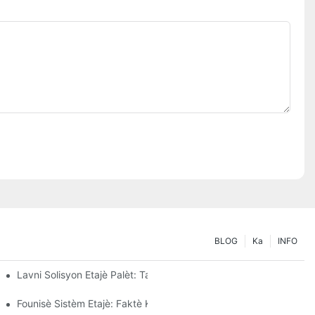
BLOG
Ka
INFO
Lavni Solisyon Etajè Palèt: Tandans Ak Inovasyon
Founisè Sistèm Etajè: Faktè Kle Pou Chwazi Bon Patnè A