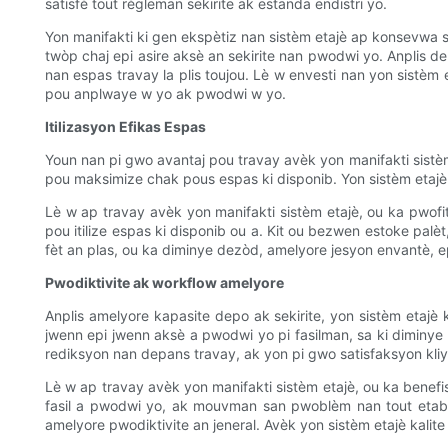
satisfè tout règleman sekirite ak estanda endistri yo.
Yon manifakti ki gen ekspètiz nan sistèm etajè ap konsevwa s
twòp chaj epi asire aksè an sekirite nan pwodwi yo. Anplis d
nan espas travay la plis toujou. Lè w envesti nan yon sistèm 
pou anplwaye w yo ak pwodwi w yo.
Itilizasyon Efikas Espas
Youn nan pi gwo avantaj pou travay avèk yon manifakti sistèm 
pou maksimize chak pous espas ki disponib. Yon sistèm etajè
Lè w ap travay avèk yon manifakti sistèm etajè, ou ka pwofi
pou itilize espas ki disponib ou a. Kit ou bezwen estoke pal
fèt an plas, ou ka diminye dezòd, amelyore jesyon envantè, ep
Pwodiktivite ak workflow amelyore
Anplis amelyore kapasite depo ak sekirite, yon sistèm etaj
jwenn epi jwenn aksè a pwodwi yo pi fasilman, sa ki diminy
rediksyon nan depans travay, ak yon pi gwo satisfaksyon kliy
Lè w ap travay avèk yon manifakti sistèm etajè, ou ka benefi
fasil a pwodwi yo, ak mouvman san pwoblèm nan tout etabl
amelyore pwodiktivite an jeneral. Avèk yon sistèm etajè kalit