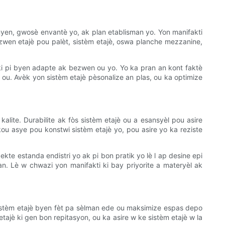
nyen, gwosè envantè yo, ak plan etablisman yo. Yon manifakti
ezwen etajè pou palèt, sistèm etajè, oswa planche mezzanine,
 ki pi byen adapte ak bezwen ou yo. Yo ka pran an kont faktè
ou. Avèk yon sistèm etajè pèsonalize an plas, ou ka optimize
alite. Durabilite ak fòs sistèm etajè ou a esansyèl pou asire
kou asye pou konstwi sistèm etajè yo, pou asire yo ka reziste
ekte estanda endistri yo ak pi bon pratik yo lè l ap desine epi
nan. Lè w chwazi yon manifakti ki bay priyorite a materyèl ak
sistèm etajè byen fèt pa sèlman ede ou maksimize espas depo
tajè ki gen bon repitasyon, ou ka asire w ke sistèm etajè w la