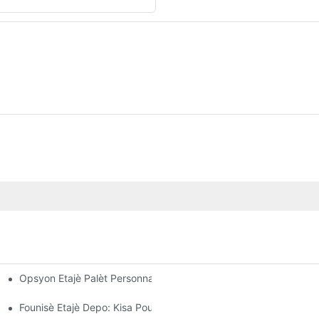
Opsyon Etajè Palèt Personnalisé: Adapte Bezwen Depo Ou Yo
Founisè Etajè Depo: Kisa Pou Chèche