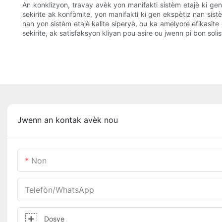
An konklizyon, travay avèk yon manifakti sistèm etajè ki ge
sekirite ak konfòmite, yon manifakti ki gen ekspètiz nan sis
nan yon sistèm etajè kalite siperyè, ou ka amelyore efikasite
sekirite, ak satisfaksyon kliyan pou asire ou jwenn pi bon sol
Jwenn an kontak avèk nou
Non
Telefòn/WhatsApp
Dosye