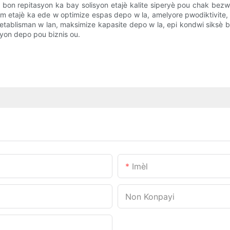
n bon repitasyon ka bay solisyon etajè kalite siperyè pou chak bez
tèm etajè ka ede w optimize espas depo w la, amelyore pwodiktivite,
 etablisman w lan, maksimize kapasite depo w la, epi kondwi siksè biz
isyon depo pou biznis ou.
Imèl
Non Konpayi