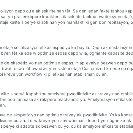
olisyon depo ou a ak sekirite nan tèt. Sa gen ladan faktè tankou ka
e sa, yo pral enkòpore karakteristik sekirite tankou pwoteksyon eta
etajè kalite siperyè ki soti nan yon manifakti ki gen bon repitasyon
etajè se itilizasyon efikas espas yo ka bay la. Depo ak enstalasyon 
 byen fèt ka ede w optimize espas depo w la, ogmante kapasite depo
te de ekspètiz yo nan optimize espas. Y ap evalye bezwen depo ou 
èt, bwat, oswa lòt pwodwi, yon sistèm etajè Customized ka ede ou ò
i kreye yon workflow ki pi efikas nan etablisman ou an.
è kalite siperyè kapab tou amelyore pwodiktivite ak travay nan et
e tan pou ranmase ak rekipere machandiz yo. Amelyorasyon efikasi
an.
sye de ekspètiz yo nan optimize travay ak pwodiktivite. Yo ka kons
isman ou an. Lè w kreye yon anviwònman depo byen òganize ak estr
e siperyè ki adapte ak bezwen ou yo, ou ka amelyore efikasite etabl