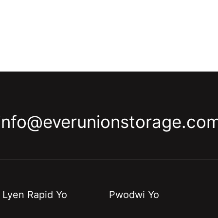
info@everunionstorage.co
Lyen Rapid Yo
Pwodwi Yo