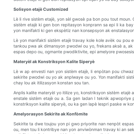
Solisyon etajè Customized
Lè li rive sistèm etajè, yon sèl gwosè pa bon pou tout moun
sistèm etajè ki gen bon repitasyon konprann sa epi li ka ba
yon manifakti ki gen ekspètiz nan konsepsyon ak enstalasyon
Lè yon manifakti sistèm etajè travay kole kole avèk ou pou 
tankou pwa ak dimansyon pwodwi ou yo, frekans aksè a, ak ko
espas depo ou, ogmante pwodiktivite, epi amelyore pwosesis 
Materyèl ak Konstriksyon Kalite Siperyè
Lè w ap envesti nan yon sistèm etajè, li enpòtan pou chwazi 
sekirite pwodwi ou yo ak anplwaye ou yo. Yon manifakti sistè
chay lou ak itilizasyon konstan sou tan.
Anplis kalite materyèl yo itilize yo, konstriksyon sistèm etaj
enstale sistèm etajè ou a. Sa gen ladan l teknik apwopriye p
konstriksyon kalite siperyè, ou ka gen lapè lespri paske w kon
Amelyorasyon Sekirite ak Konfòmite
Sekirite ta dwe toujou yon pi gwo priyorite nan nenpòt esp
ou, men tou li kontribye nan yon anviwònman travay ki an seki