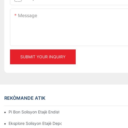
Message
SUBMIT YOUR INQUIRY
REKÒMANDE ATIK
Pi Bon Solisyon Etajè Endistriyèl Pou Jesyon Depo Efikas
Eksplore Solisyon Etajè Depo Efikas Pou Chak Endistri