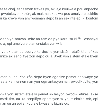
pasite chaj, espasman travès yo, ak lajè koulwa a pou anpeche
jè, pwoteksyon kolòn, ak mak nan koulwa pou amelyore sekirite
, ou ka kreye yon anviwònman depo ki an sekirite epi ki konfòm
depo yo souvan limite an tèm de pye kare, sa ki fè li esansyèl
 a, epi amelyore plan enstalasyon w lan.
yo ak plan ou pou yo ka desine yon sistèm etajè ki pi efikas
ganize ak senplifye zòn depo ou a. Avèk yon sistèm etajè byen
ablisman ou an. Yon zòn depo byen òganize pèmèt anplwaye yo
te sa a ka mennen nan yon ogmantasyon nan pwodiktivite, yon
evwa yon sistèm etajè ki pèmèt sikilasyon pwodwi efikas, aksè
iktire, ou ka senplifye operasyon w yo, minimize erè, epi
isman ou an epi ankouraje kwasans biznis ou.