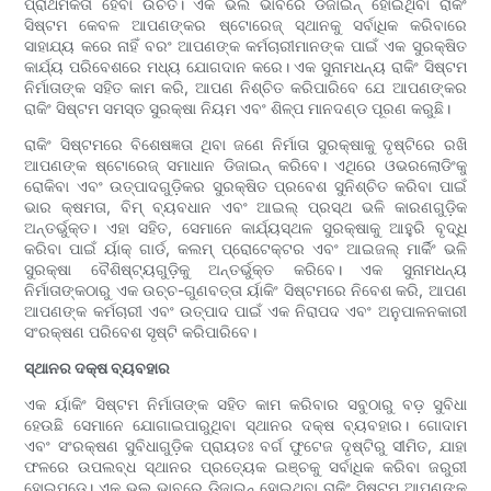
ପ୍ରାଥମିକତା ହେବା ଉଚିତ। ଏକ ଭଲ ଭାବରେ ଡିଜାଇନ୍ ହୋଇଥିବା ରାକିଂ
ସିଷ୍ଟମ କେବଳ ଆପଣଙ୍କର ଷ୍ଟୋରେଜ୍ ସ୍ଥାନକୁ ସର୍ବାଧିକ କରିବାରେ
ସାହାଯ୍ୟ କରେ ନାହିଁ ବରଂ ଆପଣଙ୍କ କର୍ମଚାରୀମାନଙ୍କ ପାଇଁ ଏକ ସୁରକ୍ଷିତ
କାର୍ଯ୍ୟ ପରିବେଶରେ ମଧ୍ୟ ଯୋଗଦାନ କରେ। ଏକ ସୁନାମଧନ୍ୟ ରାକିଂ ସିଷ୍ଟମ
ନିର୍ମାତାଙ୍କ ସହିତ କାମ କରି, ଆପଣ ନିଶ୍ଚିତ କରିପାରିବେ ଯେ ଆପଣଙ୍କର
ରାକିଂ ସିଷ୍ଟମ ସମସ୍ତ ସୁରକ୍ଷା ନିୟମ ଏବଂ ଶିଳ୍ପ ମାନଦଣ୍ଡ ପୂରଣ କରୁଛି।
ରାକିଂ ସିଷ୍ଟମରେ ବିଶେଷଜ୍ଞତା ଥିବା ଜଣେ ନିର୍ମାତା ସୁରକ୍ଷାକୁ ଦୃଷ୍ଟିରେ ରଖି
ଆପଣଙ୍କ ଷ୍ଟୋରେଜ୍ ସମାଧାନ ଡିଜାଇନ୍ କରିବେ। ଏଥିରେ ଓଭରଲୋଡିଂକୁ
ରୋକିବା ଏବଂ ଉତ୍ପାଦଗୁଡ଼ିକର ସୁରକ୍ଷିତ ପ୍ରବେଶ ସୁନିଶ୍ଚିତ କରିବା ପାଇଁ
ଭାର କ୍ଷମତା, ବିମ୍ ବ୍ୟବଧାନ ଏବଂ ଆଇଲ୍ ପ୍ରସ୍ଥ ଭଳି କାରଣଗୁଡ଼ିକ
ଅନ୍ତର୍ଭୁକ୍ତ। ଏହା ସହିତ, ସେମାନେ କାର୍ଯ୍ୟସ୍ଥଳ ସୁରକ୍ଷାକୁ ଆହୁରି ବୃଦ୍ଧି
କରିବା ପାଇଁ ର୍ୟାକ୍ ଗାର୍ଡ, କଲମ୍ ପ୍ରୋଟେକ୍ଟର ଏବଂ ଆଇଜଲ୍ ମାର୍କିଂ ଭଳି
ସୁରକ୍ଷା ବୈଶିଷ୍ଟ୍ୟଗୁଡ଼ିକୁ ଅନ୍ତର୍ଭୁକ୍ତ କରିବେ। ଏକ ସୁନାମଧନ୍ୟ
ନିର୍ମାତାଙ୍କଠାରୁ ଏକ ଉଚ୍ଚ-ଗୁଣବତ୍ତା ର୍ୟାକିଂ ସିଷ୍ଟମରେ ନିବେଶ କରି, ଆପଣ
ଆପଣଙ୍କ କର୍ମଚାରୀ ଏବଂ ଉତ୍ପାଦ ପାଇଁ ଏକ ନିରାପଦ ଏବଂ ଅନୁପାଳନକାରୀ
ସଂରକ୍ଷଣ ପରିବେଶ ସୃଷ୍ଟି କରିପାରିବେ।
ସ୍ଥାନର ଦକ୍ଷ ବ୍ୟବହାର
ଏକ ର୍ୟାକିଂ ସିଷ୍ଟମ ନିର୍ମାତାଙ୍କ ସହିତ କାମ କରିବାର ସବୁଠାରୁ ବଡ଼ ସୁବିଧା
ହେଉଛି ସେମାନେ ଯୋଗାଇପାରୁଥିବା ସ୍ଥାନର ଦକ୍ଷ ବ୍ୟବହାର। ଗୋଦାମ
ଏବଂ ସଂରକ୍ଷଣ ସୁବିଧାଗୁଡ଼ିକ ପ୍ରାୟତଃ ବର୍ଗ ଫୁଟେଜ ଦୃଷ୍ଟିରୁ ସୀମିତ, ଯାହା
ଫଳରେ ଉପଲବ୍ଧ ସ୍ଥାନର ପ୍ରତ୍ୟେକ ଇଞ୍ଚକୁ ସର୍ବାଧିକ କରିବା ଜରୁରୀ
ହୋଇପଡ଼େ। ଏକ ଭଲ ଭାବରେ ଡିଜାଇନ୍ ହୋଇଥିବା ରାକିଂ ସିଷ୍ଟମ ଆପଣଙ୍କ