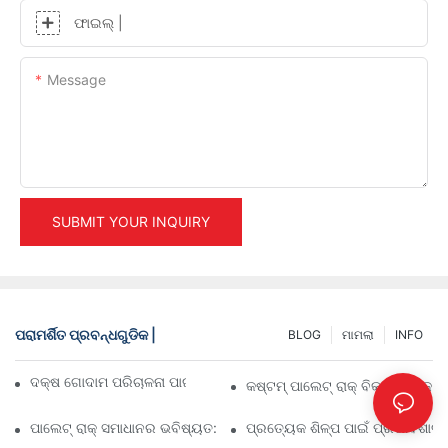
ଫାଇଲ୍ |
Message
SUBMIT YOUR INQUIRY
ପରାମର୍ଶିତ ପ୍ରବନ୍ଧଗୁଡିକ |
BLOG
ମାମଲା
INFO
ଦକ୍ଷ ଗୋଦାମ ପରିଚାଳନା ପାଇଁ ଶ୍ରେଷ୍ଠ ଶିଳ୍ପ ରାକିଂ ସମାଧାନ
କଷ୍ଟମ୍ ପାଲେଟ୍ ରାକ୍ ବିକଳ୍ପଗୁଡ଼ି
ପାଲେଟ୍ ରାକ୍ ସମାଧାନର ଭବିଷ୍ୟତ: ଧାରା ଏବଂ ନବସୃଜନ
ପ୍ରତ୍ୟେକ ଶିଳ୍ପ ପାଇଁ ପ୍ରଭାବଶାଳୀ 