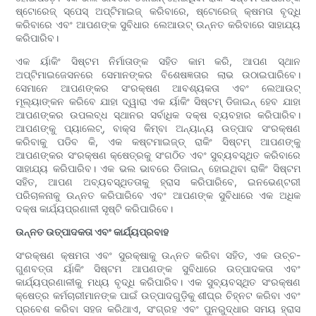
ଷ୍ଟୋରେଜ୍ ସ୍ପେସ୍ ଅପ୍ଟିମାଇଜ୍ କରିବାରେ, ଷ୍ଟୋରେଜ୍ କ୍ଷମତା ବୃଦ୍ଧି
କରିବାରେ ଏବଂ ଆପଣଙ୍କ ସୁବିଧାର ଲେଆଉଟ୍ ଉନ୍ନତ କରିବାରେ ସାହାଯ୍ୟ
କରିପାରିବ।
ଏକ ର୍ୟାକିଂ ସିଷ୍ଟମ ନିର୍ମାତାଙ୍କ ସହିତ କାମ କରି, ଆପଣ ସ୍ଥାନ
ଅପ୍ଟିମାଇଜେସନରେ ସେମାନଙ୍କର ବିଶେଷଜ୍ଞତାର ଲାଭ ଉଠାଇପାରିବେ।
ସେମାନେ ଆପଣଙ୍କର ସଂରକ୍ଷଣ ଆବଶ୍ୟକତା ଏବଂ ଲେଆଉଟ୍
ମୂଲ୍ୟାଙ୍କନ କରିବେ ଯାହା ଦ୍ୱାରା ଏକ ର୍ୟାକିଂ ସିଷ୍ଟମ୍ ଡିଜାଇନ୍ ହେବ ଯାହା
ଆପଣଙ୍କର ଉପଲବ୍ଧ ସ୍ଥାନର ସର୍ବାଧିକ ଦକ୍ଷ ବ୍ୟବହାର କରିପାରିବ।
ଆପଣଙ୍କୁ ପ୍ୟାଲେଟ୍, ବାକ୍ସ କିମ୍ବା ଅନ୍ୟାନ୍ୟ ଉତ୍ପାଦ ସଂରକ୍ଷଣ
କରିବାକୁ ପଡିବ କି, ଏକ କଷ୍ଟମାଇଜ୍ଡ୍ ରାକିଂ ସିଷ୍ଟମ୍ ଆପଣଙ୍କୁ
ଆପଣଙ୍କର ସଂରକ୍ଷଣ କ୍ଷେତ୍ରକୁ ସଂଗଠିତ ଏବଂ ସୁବ୍ୟବସ୍ଥିତ କରିବାରେ
ସାହାଯ୍ୟ କରିପାରିବ। ଏକ ଭଲ ଭାବରେ ଡିଜାଇନ୍ ହୋଇଥିବା ରାକିଂ ସିଷ୍ଟମ
ସହିତ, ଆପଣ ଅବ୍ୟବସ୍ଥିତତାକୁ ହ୍ରାସ କରିପାରିବେ, ଇନଭେଣ୍ଟରୀ
ପରିଚାଳନାକୁ ଉନ୍ନତ କରିପାରିବେ ଏବଂ ଆପଣଙ୍କ ସୁବିଧାରେ ଏକ ଅଧିକ
ଦକ୍ଷ କାର୍ଯ୍ୟପ୍ରଣାଳୀ ସୃଷ୍ଟି କରିପାରିବେ।
ଉନ୍ନତ ଉତ୍ପାଦକତା ଏବଂ କାର୍ଯ୍ୟପ୍ରବାହ
ସଂରକ୍ଷଣ କ୍ଷମତା ଏବଂ ସୁରକ୍ଷାକୁ ଉନ୍ନତ କରିବା ସହିତ, ଏକ ଉଚ୍ଚ-
ଗୁଣବତ୍ତା ର୍ୟାକିଂ ସିଷ୍ଟମ ଆପଣଙ୍କ ସୁବିଧାରେ ଉତ୍ପାଦକତା ଏବଂ
କାର୍ଯ୍ୟପ୍ରଣାଳୀକୁ ମଧ୍ୟ ବୃଦ୍ଧି କରିପାରିବ। ଏକ ସୁବ୍ୟବସ୍ଥିତ ସଂରକ୍ଷଣ
କ୍ଷେତ୍ର କର୍ମଚାରୀମାନଙ୍କ ପାଇଁ ଉତ୍ପାଦଗୁଡ଼ିକୁ ଶୀଘ୍ର ଚିହ୍ନଟ କରିବା ଏବଂ
ପ୍ରବେଶ କରିବା ସହଜ କରିଥାଏ, ସଂଗ୍ରହ ଏବଂ ପୁନରୁଦ୍ଧାର ସମୟ ହ୍ରାସ