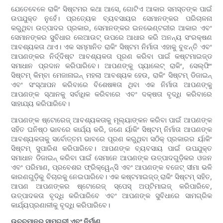
ଯେତେବେଳେ ରାକିଂ ସିଷ୍ଟମର କଥା ଆସେ, ଗୋଟିଏ ଆକାର ସମସ୍ତଙ୍କ ପାଇଁ
ଉପଯୁକ୍ତ ନୁହେଁ। ପ୍ରତ୍ୟେକ ବ୍ୟବସାୟର ସେମାନଙ୍କର ପରିଚାଳନା
କରୁଥିବା ଉତ୍ପାଦର ପ୍ରକାର, ସେମାନଙ୍କର ଇନଭେଣ୍ଟରୀର ଆକାର ଏବଂ
ସେମାନଙ୍କର ସୁବିଧାର ଲେଆଉଟ୍ ଉପରେ ଆଧାର କରି ଅନନ୍ୟ ସଂରକ୍ଷଣ
ଆବଶ୍ୟକତା ଥାଏ। ଏକ ସମ୍ମାନିତ ରାକିଂ ସିଷ୍ଟମ ନିର୍ମାତା ଏହାକୁ ବୁଝନ୍ତି ଏବଂ
ଆପଣଙ୍କର ନିର୍ଦ୍ଦିଷ୍ଟ ଆବଶ୍ୟକତା ପୂରଣ କରିବା ପାଇଁ କଷ୍ଟମାଇଜ୍ଡ
ସମାଧାନ ପ୍ରଦାନ କରିପାରିବେ। ଆପଣଙ୍କୁ ପ୍ୟାଲେଟ୍ ରାକିଂ, ସେଲ୍ଫିଂ
ସିଷ୍ଟମ୍ କିମ୍ବା ମେଜାନାଇନ୍ ମହଲା ଆବଶ୍ୟକ ହେଉ, ରାକିଂ ସିଷ୍ଟମ୍ ଡିଜାଇନ୍
ଏବଂ ସଂସ୍ଥାପନ କରିବାରେ ବିଶେଷଜ୍ଞତା ଥିବା ଏକ ନିର୍ମାତା ଆପଣଙ୍କୁ
ଆପଣଙ୍କ ସ୍ଥାନକୁ ସର୍ବାଧିକ କରିବାରେ ଏବଂ ଦକ୍ଷତା ବୃଦ୍ଧି କରିବାରେ
ସାହାଯ୍ୟ କରିପାରିବେ।
ଆପଣଙ୍କ ଷ୍ଟୋରେଜ୍ ଆବଶ୍ୟକତାକୁ ମୂଲ୍ୟାଙ୍କନ କରିବା ପାଇଁ ଆପଣଙ୍କ
ସହିତ ଘନିଷ୍ଠ ଭାବରେ କାର୍ଯ୍ୟ କରି, ଜଣେ ର୍ୟାକିଂ ସିଷ୍ଟମ୍ ନିର୍ମାତା ଆପଣଙ୍କ
ଆବଶ୍ୟକତାକୁ ସର୍ବୋତ୍ତମ ଭାବରେ ପୂରଣ କରୁଥିବା ସଠିକ୍ ପ୍ରକାରର ର୍ୟାକିଂ
ସିଷ୍ଟମ୍ ସୁପାରିଶ କରିପାରିବେ। ଆପଣଙ୍କ ବ୍ୟବସାୟ ପାଇଁ ଉପଯୁକ୍ତ
ସମାଧାନ ଡିଜାଇନ୍ କରିବା ପାଇଁ ସେମାନେ ଆପଣଙ୍କ ଉତ୍ପାଦଗୁଡ଼ିକର ଓଜନ
ଏବଂ ପରିମାଣ, ପ୍ରବେଶର ଫ୍ରିକ୍ୱେନ୍ସି ଏବଂ ଆପଣଙ୍କ ବଜେଟ୍ ସୀମା ଭଳି
କାରଣଗୁଡ଼ିକୁ ବିଚାରକୁ ନେଇପାରିବେ। ଏକ କଷ୍ଟମାଇଜ୍ଡ୍ ରାକିଂ ସିଷ୍ଟମ୍ ସହିତ,
ଆପଣ ଆପଣଙ୍କର ଷ୍ଟୋରେଜ୍ ସ୍ପେସ୍ ଅପ୍ଟିମାଇଜ୍ କରିପାରିବେ,
ଉତ୍ପାଦକତା ବୃଦ୍ଧି କରିପାରିବେ ଏବଂ ଆପଣଙ୍କ ସୁବିଧାରେ ସାମଗ୍ରିକ
କାର୍ଯ୍ୟପ୍ରଣାଳୀକୁ ବୃଦ୍ଧି କରିପାରିବେ।
ଉଚ୍ଚମାନର ସାମଗ୍ରୀ ଏବଂ ନିର୍ମାଣ