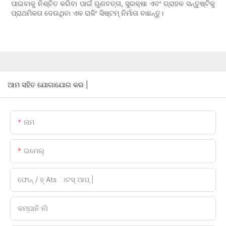
ପାଇବାକୁ ନିଶ୍ଚିତ କରିବା ପାଇଁ ଗୁଣବତ୍ତା, ସୁରକ୍ଷା ଏବଂ ଗ୍ରାହକ ସନ୍ତୁଷ୍ଟିକୁ
ପ୍ରାଥମିକତା ଦେଉଥିବା ଏକ ରାକିଂ ସିଷ୍ଟମ୍ ନିର୍ମାତା ବାଛନ୍ତୁ।
ଆମ ସହିତ ଯୋଗାଯୋଗ କର |
ନାମ
ଇମେଲ୍
ଫୋନ୍ / ହ୍ Ats ାଟସ୍ ଆପ୍ |
କମ୍ପାନି ନାଁ