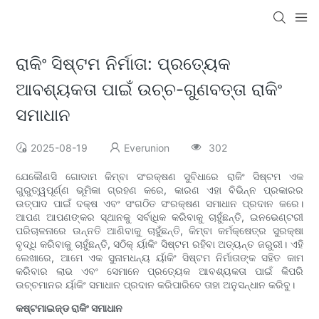
ରାକିଂ ସିଷ୍ଟମ ନିର୍ମାତା: ପ୍ରତ୍ୟେକ
ଆବଶ୍ୟକତା ପାଇଁ ଉଚ୍ଚ-ଗୁଣବତ୍ତା ରାକିଂ
ସମାଧାନ
2025-08-19
Everunion
302
ଯେକୌଣସି ଗୋଦାମ କିମ୍ବା ସଂରକ୍ଷଣ ସୁବିଧାରେ ରାକିଂ ସିଷ୍ଟମ ଏକ
ଗୁରୁତ୍ୱପୂର୍ଣ୍ଣ ଭୂମିକା ଗ୍ରହଣ କରେ, କାରଣ ଏହା ବିଭିନ୍ନ ପ୍ରକାରର
ଉତ୍ପାଦ ପାଇଁ ଦକ୍ଷ ଏବଂ ସଂଗଠିତ ସଂରକ୍ଷଣ ସମାଧାନ ପ୍ରଦାନ କରେ।
ଆପଣ ଆପଣଙ୍କର ସ୍ଥାନକୁ ସର୍ବାଧିକ କରିବାକୁ ଚାହୁଁଛନ୍ତି, ଇନଭେଣ୍ଟରୀ
ପରିଚାଳନାରେ ଉନ୍ନତି ଆଣିବାକୁ ଚାହୁଁଛନ୍ତି, କିମ୍ବା କର୍ମକ୍ଷେତ୍ର ସୁରକ୍ଷା
ବୃଦ୍ଧି କରିବାକୁ ଚାହୁଁଛନ୍ତି, ସଠିକ୍ ର୍ୟାକିଂ ସିଷ୍ଟମ ରହିବା ଅତ୍ୟନ୍ତ ଜରୁରୀ। ଏହି
ଲେଖାରେ, ଆମେ ଏକ ସୁନାମଧନ୍ୟ ର୍ୟାକିଂ ସିଷ୍ଟମ ନିର୍ମାତାଙ୍କ ସହିତ କାମ
କରିବାର ଲାଭ ଏବଂ ସେମାନେ ପ୍ରତ୍ୟେକ ଆବଶ୍ୟକତା ପାଇଁ କିପରି
ଉଚ୍ଚମାନର ର୍ୟାକିଂ ସମାଧାନ ପ୍ରଦାନ କରିପାରିବେ ତାହା ଅନୁସନ୍ଧାନ କରିବୁ।
କଷ୍ଟମାଇଜ୍ଡ ରାକିଂ ସମାଧାନ