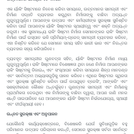
ଏକ ର୍ୟାକିଂ ସିଷ୍ଟମରେ ନିବେଶ କରିବା ସମୟରେ, ଉଚ୍ଚମାନର ସାମଗ୍ରୀ ଏବଂ
ନିର୍ମାଣ ପଦ୍ଧତି ବ୍ୟବହାର କରୁଥିବା ନିର୍ମାତାଙ୍କୁ ବାଛିବା ଅତ୍ୟନ୍ତ
ଗୁରୁତ୍ୱପୂର୍ଣ୍ଣ। ଆପଣଙ୍କ ଉତ୍ପାଦ ଏବଂ କର୍ମଚାରୀଙ୍କ ସୁରକ୍ଷା ସୁନିଶ୍ଚିତ
କରିବା ପାଇଁ ଆପଣଙ୍କ ର୍ୟାକିଂ ସିଷ୍ଟମର ସ୍ଥାୟୀତ୍ୱ ଏବଂ ଶକ୍ତି ଅତ୍ୟନ୍ତ
ଜରୁରୀ। ଏକ ସୁନାମଧନ୍ୟ ରାକିଂ ସିଷ୍ଟମ ନିର୍ମାତା ସେମାନଙ୍କର ରାକିଂ ସିଷ୍ଟମ
ନିର୍ମାଣ ପାଇଁ ଇସ୍ପାତ ଭଳି ପ୍ରିମିୟମ୍-ଗ୍ରେଡ୍ ସାମଗ୍ରୀ ବ୍ୟବହାର କରିବେ,
ଏହା ନିଶ୍ଚିତ କରିବେ ଯେ ସେମାନେ ସମୟ ସହିତ ଭାରୀ ଭାର ଏବଂ ନିରନ୍ତର
ବ୍ୟବହାର ସହ୍ୟ କରିପାରିବେ।
ବ୍ୟବହୃତ ସାମଗ୍ରୀର ଗୁଣବତ୍ତା ସହିତ, ର୍ୟାକିଂ ସିଷ୍ଟମର ନିର୍ମାଣ ମଧ୍ୟ
ଗୁରୁତ୍ୱପୂର୍ଣ୍ଣ। ରାକିଂ ସିଷ୍ଟମରେ ବିଶେଷଜ୍ଞତା ଥିବା ଜଣେ ନିର୍ମାତା ଆପଣଙ୍କର
ରାକିଂ ସିଷ୍ଟମକୁ ଡିଜାଇନ୍ ଏବଂ ସଂସ୍ଥାପନ କରିବା ସମୟରେ ଶିଳ୍ପ ମାନଦଣ୍ଡ
ଏବଂ ସର୍ବୋତ୍ତମ ଅଭ୍ୟାସଗୁଡ଼ିକୁ ପାଳନ କରିବେ। ଏଥିରେ ସିଷ୍ଟମର ସ୍ଥିରତା
ଏବଂ ସୁରକ୍ଷା ସୁନିଶ୍ଚିତ କରିବା ପାଇଁ ଉପଯୁକ୍ତ ବ୍ରେସିଂ, ଆଙ୍କରିଂ ଏବଂ
ସଶକ୍ତୀକରଣ କୌଶଳ ଅନ୍ତର୍ଭୁକ୍ତ। ଗୁଣାତ୍ମକ ସାମଗ୍ରୀ ଏବଂ ନିର୍ମାଣକୁ
ପ୍ରାଥମିକତା ଦେଉଥିବା ଏକ ନିର୍ମାତାଙ୍କୁ ବାଛିବା ଦ୍ୱାରା, ଆପଣ ଜାଣି ମନର
ଶାନ୍ତି ପାଇପାରିବେ ଯେ ଆପଣଙ୍କର ର୍ୟାକିଂ ସିଷ୍ଟମ ନିର୍ଭରଯୋଗ୍ୟ, ସ୍ଥାୟୀ
ଏବଂ ଦୀର୍ଘସ୍ଥାୟୀ ହେବ।
ଉନ୍ନତ ସୁରକ୍ଷା ଏବଂ ଅନୁପାଳନ
ଯେକୌଣସି କାର୍ଯ୍ୟକ୍ଷେତ୍ରରେ, ବିଶେଷକରି ଯେଉଁ ସୁବିଧାଗୁଡ଼ିକ ବହୁ
ପରିମାଣର ଉତ୍ପାଦ ପରିଚାଳନା କରନ୍ତି, ସେଠାରେ ସୁରକ୍ଷା ସର୍ବଦା ସର୍ବୋଚ୍ଚ