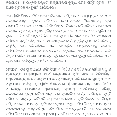
କରିଥାଏ। ଏହି ଉନ୍ନତ ଦକ୍ଷତା ଉତ୍ପାଦକତା ବୃଦ୍ଧି, ଶ୍ରମ ଖର୍ଚ୍ଚ ହ୍ରାସ ଏବଂ
ଅଧିକ ଗ୍ରାହକ ସନ୍ତୁଷ୍ଟି ଆଣିପାରେ।
ଏକ ର୍ୟାକିଂ ସିଷ୍ଟମ ନିର୍ମାତାଙ୍କ ସହିତ କାମ କରି, ଆପଣ କାର୍ଯ୍ୟପ୍ରଣାଳୀ ଏବଂ
ଉତ୍ପାଦକତାକୁ ଅନୁକୂଳ କରିବାରେ ସେମାନଙ୍କର ବିଶେଷଜ୍ଞତାରୁ ଲାଭ
ପାଇପାରିବେ। ସେମାନେ ଏକ ର୍ୟାକିଂ ସିଷ୍ଟମ ଡିଜାଇନ୍ କରିପାରିବେ ଯାହା ଦକ୍ଷ
ଉତ୍ପାଦ ପ୍ରବାହ, ଉତ୍ପାଦଗୁଡ଼ିକୁ ସହଜ ପ୍ରବେଶ ଏବଂ ଆପଣଙ୍କ ସୁବିଧାରେ
ସୁଗମ ଗତି ପାଇଁ ଅନୁମତି ଦିଏ। ଏକ ସୁସଂଗଠିତ ଏବଂ ସଂରଚିତ ସଂରକ୍ଷଣ
ପରିବେଶ ସୃଷ୍ଟି କରି, ଆପଣ ଆପଣଙ୍କର କାର୍ଯ୍ୟଗୁଡ଼ିକୁ ସୁଗମ କରିପାରିବେ,
ତ୍ରୁଟିକୁ କମ କରିପାରିବେ ଏବଂ ସାମଗ୍ରିକ ଉତ୍ପାଦକତାକୁ ଉନ୍ନତ
କରିପାରିବେ। ଆପଣଙ୍କ ଆବଶ୍ୟକତା ଅନୁସାରେ ଏକ ଉଚ୍ଚମାନର ରାକିଂ
ସିଷ୍ଟମ ସହିତ, ଆପଣ ଆପଣଙ୍କ ସୁବିଧାର ଦକ୍ଷତା ବୃଦ୍ଧି କରିପାରିବେ ଏବଂ
ବ୍ୟବସାୟ ଅଭିବୃଦ୍ଧିକୁ ଗତି କରାଇପାରିବେ।
ଶେଷରେ, ଏକ ସୁନାମଧନ୍ୟ ରାକିଂ ସିଷ୍ଟମ ନିର୍ମାତାଙ୍କ ସହିତ କାମ କରିବା ଦ୍ୱାରା
ପ୍ରତ୍ୟେକ ଆବଶ୍ୟକତା ପାଇଁ ଉଚ୍ଚମାନର ରାକିଂ ସମାଧାନ ମିଳିପାରିବ।
କଷ୍ଟମାଇଜ୍ଡ୍ ଷ୍ଟୋରେଜ୍ ସମାଧାନଠାରୁ ଆରମ୍ଭ କରି ଉନ୍ନତ ସୁରକ୍ଷା ଏବଂ
ଅନୁପାଳନ ପର୍ଯ୍ୟନ୍ତ, ର୍ୟାକିଂ ସିଷ୍ଟମରେ ବିଶେଷଜ୍ଞତା ଥିବା ଏକ ନିର୍ମାତା
ଆପଣଙ୍କୁ ଆପଣଙ୍କ ଷ୍ଟୋରେଜ୍ ସ୍ଥାନକୁ ଅପ୍ଟିମାଇଜ୍ କରିବା,
ଉତ୍ପାଦକତା ବୃଦ୍ଧି କରିବା ଏବଂ ଏକ ସୁରକ୍ଷିତ କାର୍ଯ୍ୟ ପରିବେଶ ସୃଷ୍ଟି
କରିବାରେ ସାହାଯ୍ୟ କରିପାରିବେ। ଏକ ଉଚ୍ଚମାନର ରାକିଂ ସିଷ୍ଟମରେ ନିବେଶ
କରି, ଆପଣ ଆପଣଙ୍କ ସୁବିଧାର ଦକ୍ଷତା ବୃଦ୍ଧି କରିପାରିବେ, ଆପଣଙ୍କର
ସଂରକ୍ଷଣ କ୍ଷମତାକୁ ସର୍ବାଧିକ କରିପାରିବେ ଏବଂ ବ୍ୟବସାୟିକ ସଫଳତା ହାସଲ
କରିପାରିବେ। ଆପଣଙ୍କ ବ୍ୟବସାୟ ପାଇଁ ସର୍ବୋତ୍ତମ ଷ୍ଟୋରେଜ୍ ସମାଧାନ