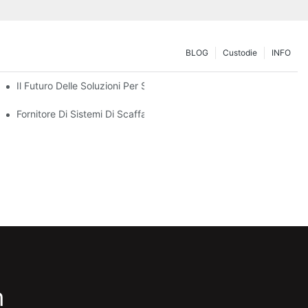
BLOG
Custodie
INFO
zione Delle Esigenze Di Stoccaggio
Il Futuro Delle Soluzioni Per Scaffalature Portapallet: Tendenze E
Fornitore Di Sistemi Di Scaffalature: Fattori Chiave Per Scegliere 
m