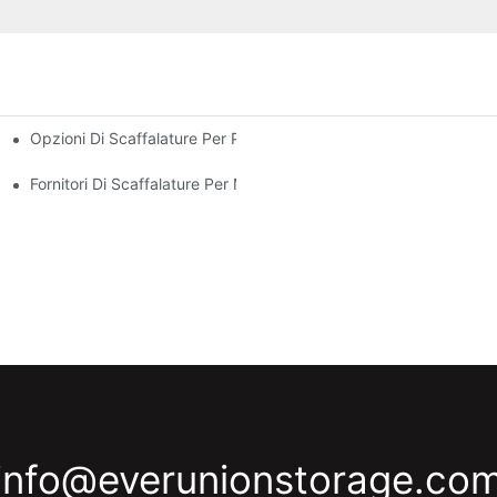
Opzioni Di Scaffalature Per Pallet Personalizzate: Personalizza
e Efficiente Del Magazzino
o Per Ogni Settore
Fornitori Di Scaffalature Per Magazzini: Cosa Cercare
info@everunionstorage.co