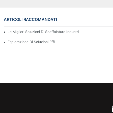
ARTICOLI RACCOMANDATI
Le Migliori Soluzioni Di Scaffalature Industriali Per Una Gestion
Esplorazione Di Soluzioni Efficaci Per Scaffalature Di Stoccaggi