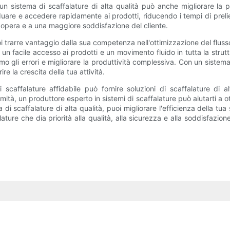
n sistema di scaffalature di alta qualità può anche migliorare la pro
duare e accedere rapidamente ai prodotti, riducendo i tempi di prel
dopera e a una maggiore soddisfazione del cliente.
i trarre vantaggio dalla sua competenza nell'ottimizzazione del fluss
, un facile accesso ai prodotti e un movimento fluido in tutta la st
imo gli errori e migliorare la produttività complessiva. Con un sistema
re la crescita della tua attività.
 scaffalature affidabile può fornire soluzioni di scaffalature di a
mità, un produttore esperto in sistemi di scaffalature può aiutarti a o
i scaffalature di alta qualità, puoi migliorare l'efficienza della tua
ture che dia priorità alla qualità, alla sicurezza e alla soddisfazione 