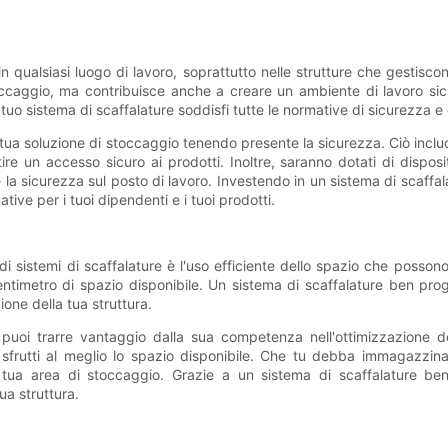
qualsiasi luogo di lavoro, soprattutto nelle strutture che gestisco
occaggio, ma contribuisce anche a creare un ambiente di lavoro sic
l tuo sistema di scaffalature soddisfi tutte le normative di sicurezza e 
tua soluzione di stoccaggio tenendo presente la sicurezza. Ciò include f
re un accesso sicuro ai prodotti. Inoltre, saranno dotati di disposit
 la sicurezza sul posto di lavoro. Investendo in un sistema di scaffala
ve per i tuoi dipendenti e i tuoi prodotti.
 sistemi di scaffalature è l'uso efficiente dello spazio che posson
entimetro di spazio disponibile. Un sistema di scaffalature ben pro
one della tua struttura.
 puoi trarre vantaggio dalla sua competenza nell'ottimizzazione d
frutti al meglio lo spazio disponibile. Che tu debba immagazzinare
 tua area di stoccaggio. Grazie a un sistema di scaffalature ben 
tua struttura.