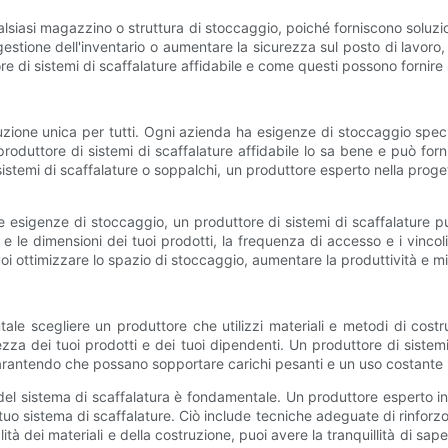
ualsiasi magazzino o struttura di stoccaggio, poiché forniscono soluz
 gestione dell'inventario o aumentare la sicurezza sul posto di lavoro,
e di sistemi di scaffalature affidabile e come questi possono fornire s
uzione unica per tutti. Ogni azienda ha esigenze di stoccaggio specif
 produttore di sistemi di scaffalature affidabile lo sa bene e può for
istemi di scaffalature o soppalchi, un produttore esperto nella progett
 esigenze di stoccaggio, un produttore di sistemi di scaffalature può 
 e le dimensioni dei tuoi prodotti, la frequenza di accesso e i vinc
oi ottimizzare lo spazio di stoccaggio, aumentare la produttività e migl
le scegliere un produttore che utilizzi materiali e metodi di costr
zza dei tuoi prodotti e dei tuoi dipendenti. Un produttore di sistemi d
, garantendo che possano sopportare carichi pesanti e un uso costante
ne del sistema di scaffalatura è fondamentale. Un produttore esperto in 
 tuo sistema di scaffalature. Ciò include tecniche adeguate di rinforzo
tà dei materiali e della costruzione, puoi avere la tranquillità di sape