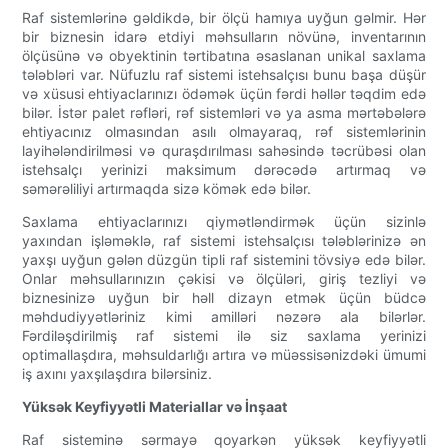
Raf sistemlərinə gəldikdə, bir ölçü hamıya uyğun gəlmir. Hər
bir biznesin idarə etdiyi məhsulların növünə, inventarının
ölçüsünə və obyektinin tərtibatına əsaslanan unikal saxlama
tələbləri var. Nüfuzlu raf sistemi istehsalçısı bunu başa düşür
və xüsusi ehtiyaclarınızı ödəmək üçün fərdi həllər təqdim edə
bilər. İstər palet rəfləri, rəf sistemləri və ya asma mərtəbələrə
ehtiyacınız olmasından asılı olmayaraq, rəf sistemlərinin
layihələndirilməsi və quraşdırılması sahəsində təcrübəsi olan
istehsalçı yerinizi maksimum dərəcədə artırmaq və
səmərəliliyi artırmaqda sizə kömək edə bilər.
Saxlama ehtiyaclarınızı qiymətləndirmək üçün sizinlə
yaxından işləməklə, raf sistemi istehsalçısı tələblərinizə ən
yaxşı uyğun gələn düzgün tipli raf sistemini tövsiyə edə bilər.
Onlar məhsullarınızın çəkisi və ölçüləri, giriş tezliyi və
biznesinizə uyğun bir həll dizayn etmək üçün büdcə
məhdudiyyətləriniz kimi amilləri nəzərə ala bilərlər.
Fərdiləşdirilmiş raf sistemi ilə siz saxlama yerinizi
optimallaşdıra, məhsuldarlığı artıra və müəssisənizdəki ümumi
iş axını yaxşılaşdıra bilərsiniz.
Yüksək Keyfiyyətli Materiallar və İnşaat
Raf sisteminə sərmayə qoyarkən yüksək keyfiyyətli