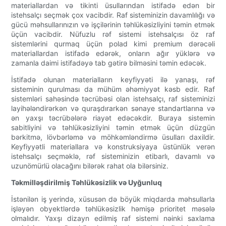
materiallardan və tikinti üsullarından istifadə edən bir
istehsalçı seçmək çox vacibdir. Raf sisteminizin davamlılığı və
gücü məhsullarınızın və işçilərinin təhlükəsizliyini təmin etmək
üçün vacibdir. Nüfuzlu rəf sistemi istehsalçısı öz raf
sistemlərini qurmaq üçün polad kimi premium dərəcəli
materiallardan istifadə edərək, onların ağır yüklərə və
zamanla daimi istifadəyə tab gətirə bilməsini təmin edəcək.
İstifadə olunan materialların keyfiyyəti ilə yanaşı, rəf
sisteminin qurulması da mühüm əhəmiyyət kəsb edir. Raf
sistemləri sahəsində təcrübəsi olan istehsalçı, raf sisteminizi
layihələndirərkən və quraşdırarkən sənaye standartlarına və
ən yaxşı təcrübələrə riayət edəcəkdir. Buraya sistemin
sabitliyini və təhlükəsizliyini təmin etmək üçün düzgün
bərkitmə, lövbərləmə və möhkəmləndirmə üsulları daxildir.
Keyfiyyətli materiallara və konstruksiyaya üstünlük verən
istehsalçı seçməklə, rəf sisteminizin etibarlı, davamlı və
uzunömürlü olacağını bilərək rahat ola bilərsiniz.
Təkmilləşdirilmiş Təhlükəsizlik və Uyğunluq
İstənilən iş yerində, xüsusən də böyük miqdarda məhsullarla
işləyən obyektlərdə təhlükəsizlik həmişə prioritet məsələ
olmalıdır. Yaxşı dizayn edilmiş raf sistemi nəinki saxlama