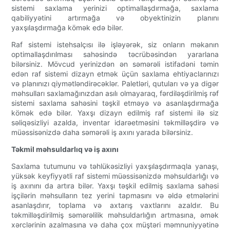
sistemi saxlama yerinizi optimallaşdırmağa, saxlama
qabiliyyətini artırmağa və obyektinizin planını
yaxşılaşdırmağa kömək edə bilər.
Raf sistemi istehsalçısı ilə işləyərək, siz onların məkanın
optimallaşdırılması sahəsində təcrübəsindən yararlana
bilərsiniz. Mövcud yerinizdən ən səmərəli istifadəni təmin
edən raf sistemi dizayn etmək üçün saxlama ehtiyaclarınızı
və planınızı qiymətləndirəcəklər. Paletləri, qutuları və ya digər
məhsulları saxlamağınızdan asılı olmayaraq, fərdiləşdirilmiş rəf
sistemi saxlama sahəsini təşkil etməyə və asanlaşdırmağa
kömək edə bilər. Yaxşı dizayn edilmiş raf sistemi ilə siz
səliqəsizliyi azalda, inventar idarəetməsini təkmilləşdirə və
müəssisənizdə daha səmərəli iş axını yarada bilərsiniz.
Təkmil məhsuldarlıq və iş axını
Saxlama tutumunu və təhlükəsizliyi yaxşılaşdırmaqla yanaşı,
yüksək keyfiyyətli raf sistemi müəssisənizdə məhsuldarlığı və
iş axınını da artıra bilər. Yaxşı təşkil edilmiş saxlama sahəsi
işçilərin məhsulların tez yerini tapmasını və əldə etmələrini
asanlaşdırır, toplama və axtarış vaxtlarını azaldır. Bu
təkmilləşdirilmiş səmərəlilik məhsuldarlığın artmasına, əmək
xərclərinin azalmasına və daha çox müştəri məmnuniyyətinə