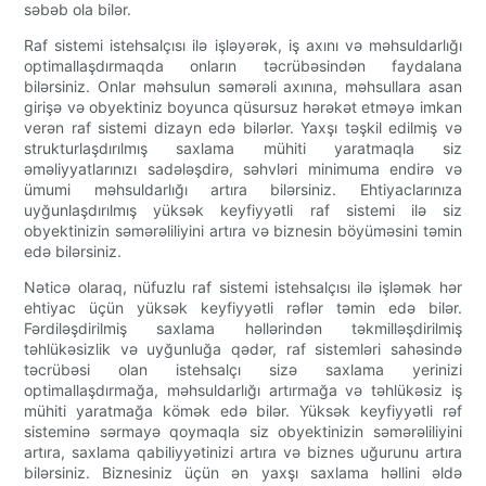
səbəb ola bilər.
Raf sistemi istehsalçısı ilə işləyərək, iş axını və məhsuldarlığı
optimallaşdırmaqda onların təcrübəsindən faydalana
bilərsiniz. Onlar məhsulun səmərəli axınına, məhsullara asan
girişə və obyektiniz boyunca qüsursuz hərəkət etməyə imkan
verən raf sistemi dizayn edə bilərlər. Yaxşı təşkil edilmiş və
strukturlaşdırılmış saxlama mühiti yaratmaqla siz
əməliyyatlarınızı sadələşdirə, səhvləri minimuma endirə və
ümumi məhsuldarlığı artıra bilərsiniz. Ehtiyaclarınıza
uyğunlaşdırılmış yüksək keyfiyyətli raf sistemi ilə siz
obyektinizin səmərəliliyini artıra və biznesin böyüməsini təmin
edə bilərsiniz.
Nəticə olaraq, nüfuzlu raf sistemi istehsalçısı ilə işləmək hər
ehtiyac üçün yüksək keyfiyyətli rəflər təmin edə bilər.
Fərdiləşdirilmiş saxlama həllərindən təkmilləşdirilmiş
təhlükəsizlik və uyğunluğa qədər, raf sistemləri sahəsində
təcrübəsi olan istehsalçı sizə saxlama yerinizi
optimallaşdırmağa, məhsuldarlığı artırmağa və təhlükəsiz iş
mühiti yaratmağa kömək edə bilər. Yüksək keyfiyyətli rəf
sisteminə sərmayə qoymaqla siz obyektinizin səmərəliliyini
artıra, saxlama qabiliyyətinizi artıra və biznes uğurunu artıra
bilərsiniz. Biznesiniz üçün ən yaxşı saxlama həllini əldə