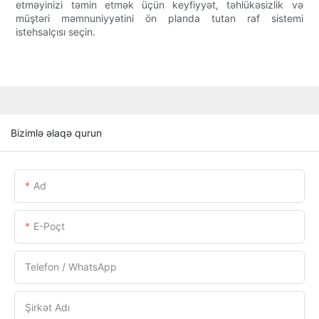
etməyinizi təmin etmək üçün keyfiyyət, təhlükəsizlik və
müştəri məmnuniyyətini ön planda tutan raf sistemi
istehsalçısı seçin.
Bizimlə əlaqə qurun
Ad
E-Poçt
Telefon / WhatsApp
Şirkət Adı