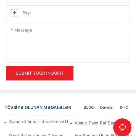
Fayl
Message
SUBMIT YOUR INQUIRY
TÖVSIYƏ OLUNAN MƏQALƏLƏR
BLOG
Davalar
INFO
Səmərəli Anbar İdarəetməsi Üçün Ən Yaxşı Sənaye Raf Həlləri
Xüsusi Palet Rəf Seçimləri: Sax
Palet Raf Həllərinin Gələcəyi: Trendlər Və İnnovasiyalar
Hər Sənaye Üçün Effektiv Saxlam