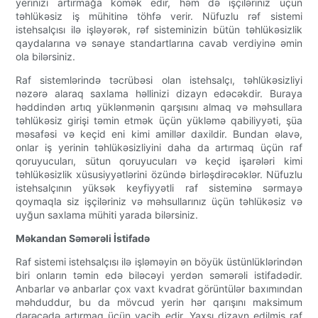
yerinizi artırmağa kömək edir, həm də işçiləriniz üçün
təhlükəsiz iş mühitinə töhfə verir. Nüfuzlu rəf sistemi
istehsalçısı ilə işləyərək, rəf sisteminizin bütün təhlükəsizlik
qaydalarına və sənaye standartlarına cavab verdiyinə əmin
ola bilərsiniz.
Raf sistemlərində təcrübəsi olan istehsalçı, təhlükəsizliyi
nəzərə alaraq saxlama həllinizi dizayn edəcəkdir. Buraya
həddindən artıq yüklənmənin qarşısını almaq və məhsullara
təhlükəsiz girişi təmin etmək üçün yükləmə qabiliyyəti, şüa
məsafəsi və keçid eni kimi amillər daxildir. Bundan əlavə,
onlar iş yerinin təhlükəsizliyini daha da artırmaq üçün raf
qoruyucuları, sütun qoruyucuları və keçid işarələri kimi
təhlükəsizlik xüsusiyyətlərini özündə birləşdirəcəklər. Nüfuzlu
istehsalçının yüksək keyfiyyətli raf sisteminə sərmayə
qoymaqla siz işçiləriniz və məhsullarınız üçün təhlükəsiz və
uyğun saxlama mühiti yarada bilərsiniz.
Məkandan Səmərəli İstifadə
Raf sistemi istehsalçısı ilə işləməyin ən böyük üstünlüklərindən
biri onların təmin edə biləcəyi yerdən səmərəli istifadədir.
Anbarlar və anbarlar çox vaxt kvadrat görüntülər baxımından
məhduddur, bu da mövcud yerin hər qarışını maksimum
dərəcədə artırmaq üçün vacib edir. Yaxşı dizayn edilmiş raf