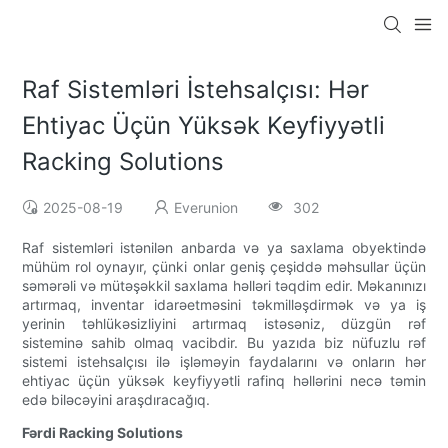
Raf Sistemləri İstehsalçısı: Hər
Ehtiyac Üçün Yüksək Keyfiyyətli
Racking Solutions
2025-08-19
Everunion
302
Raf sistemləri istənilən anbarda və ya saxlama obyektində
mühüm rol oynayır, çünki onlar geniş çeşiddə məhsullar üçün
səmərəli və mütəşəkkil saxlama həlləri təqdim edir. Məkanınızı
artırmaq, inventar idarəetməsini təkmilləşdirmək və ya iş
yerinin təhlükəsizliyini artırmaq istəsəniz, düzgün rəf
sisteminə sahib olmaq vacibdir. Bu yazıda biz nüfuzlu rəf
sistemi istehsalçısı ilə işləməyin faydalarını və onların hər
ehtiyac üçün yüksək keyfiyyətli rafinq həllərini necə təmin
edə biləcəyini araşdıracağıq.
Fərdi Racking Solutions