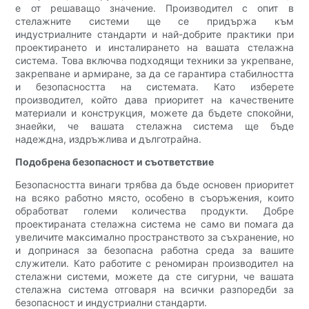
е от решаващо значение. Производител с опит в
стелажните системи ще се придържа към
индустриалните стандарти и най-добрите практики при
проектирането и инсталирането на вашата стелажна
система. Това включва подходящи техники за укрепване,
закрепване и армиране, за да се гарантира стабилността
и безопасността на системата. Като изберете
производител, който дава приоритет на качествените
материали и конструкция, можете да бъдете спокойни,
знаейки, че вашата стелажна система ще бъде
надеждна, издръжлива и дълготрайна.
Подобрена безопасност и съответствие
Безопасността винаги трябва да бъде основен приоритет
на всяко работно място, особено в съоръжения, които
обработват големи количества продукти. Добре
проектираната стелажна система не само ви помага да
увеличите максимално пространството за съхранение, но
и допринася за безопасна работна среда за вашите
служители. Като работите с реномиран производител на
стелажни системи, можете да сте сигурни, че вашата
стелажна система отговаря на всички разпоредби за
безопасност и индустриални стандарти.