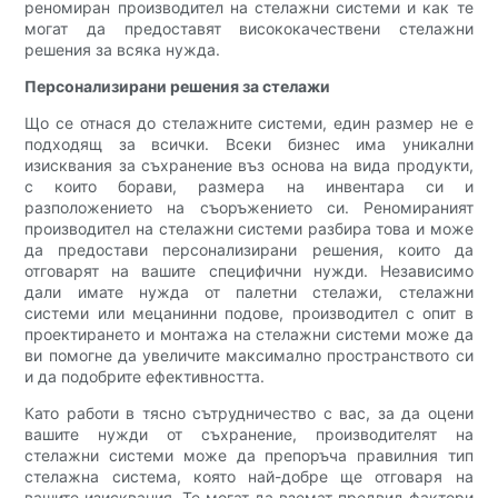
реномиран производител на стелажни системи и как те
могат да предоставят висококачествени стелажни
решения за всяка нужда.
Персонализирани решения за стелажи
Що се отнася до стелажните системи, един размер не е
подходящ за всички. Всеки бизнес има уникални
изисквания за съхранение въз основа на вида продукти,
с които борави, размера на инвентара си и
разположението на съоръжението си. Реномираният
производител на стелажни системи разбира това и може
да предостави персонализирани решения, които да
отговарят на вашите специфични нужди. Независимо
дали имате нужда от палетни стелажи, стелажни
системи или мецанинни подове, производител с опит в
проектирането и монтажа на стелажни системи може да
ви помогне да увеличите максимално пространството си
и да подобрите ефективността.
Като работи в тясно сътрудничество с вас, за да оцени
вашите нужди от съхранение, производителят на
стелажни системи може да препоръча правилния тип
стелажна система, която най-добре ще отговаря на
вашите изисквания. Те могат да вземат предвид фактори