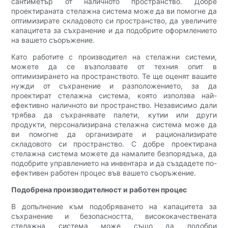
сантиметър от наличното пространство. Добре
проектираната стелажна система може да ви помогне да
оптимизирате складовото си пространство, да увеличите
капацитета за съхранение и да подобрите оформлението
на вашето съоръжение.
Като работите с производител на стелажни системи,
можете да се възползвате от техния опит в
оптимизирането на пространството. Те ще оценят вашите
нужди от съхранение и разположението, за да
проектират стелажна система, която използва най-
ефективно наличното ви пространство. Независимо дали
трябва да съхранявате палети, кутии или други
продукти, персонализирана стелажна система може да
ви помогне да организирате и рационализирате
складовото си пространство. С добре проектирана
стелажна система можете да намалите безпорядъка, да
подобрите управлението на инвентара и да създадете по-
ефективен работен процес във вашето съоръжение.
Подобрена производителност и работен процес
В допълнение към подобряването на капацитета за
съхранение и безопасността, висококачествената
стелажна система може също да подобри