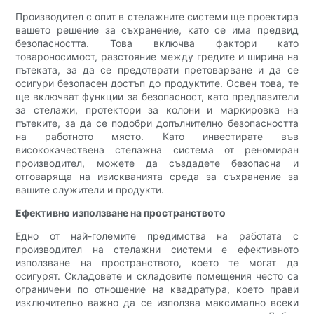
Производител с опит в стелажните системи ще проектира
вашето решение за съхранение, като се има предвид
безопасността. Това включва фактори като
товароносимост, разстояние между гредите и ширина на
пътеката, за да се предотврати претоварване и да се
осигури безопасен достъп до продуктите. Освен това, те
ще включват функции за безопасност, като предпазители
за стелажи, протектори за колони и маркировка на
пътеките, за да се подобри допълнително безопасността
на работното място. Като инвестирате във
висококачествена стелажна система от реномиран
производител, можете да създадете безопасна и
отговаряща на изискванията среда за съхранение за
вашите служители и продукти.
Ефективно използване на пространството
Едно от най-големите предимства на работата с
производител на стелажни системи е ефективното
използване на пространството, което те могат да
осигурят. Складовете и складовите помещения често са
ограничени по отношение на квадратура, което прави
изключително важно да се използва максимално всеки