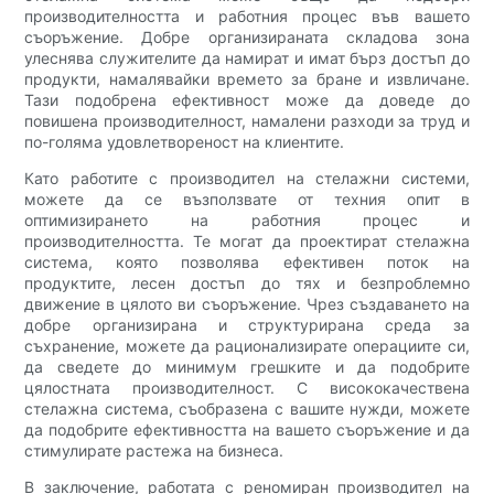
производителността и работния процес във вашето
съоръжение. Добре организираната складова зона
улеснява служителите да намират и имат бърз достъп до
продукти, намалявайки времето за бране и извличане.
Тази подобрена ефективност може да доведе до
повишена производителност, намалени разходи за труд и
по-голяма удовлетвореност на клиентите.
Като работите с производител на стелажни системи,
можете да се възползвате от техния опит в
оптимизирането на работния процес и
производителността. Те могат да проектират стелажна
система, която позволява ефективен поток на
продуктите, лесен достъп до тях и безпроблемно
движение в цялото ви съоръжение. Чрез създаването на
добре организирана и структурирана среда за
съхранение, можете да рационализирате операциите си,
да сведете до минимум грешките и да подобрите
цялостната производителност. С висококачествена
стелажна система, съобразена с вашите нужди, можете
да подобрите ефективността на вашето съоръжение и да
стимулирате растежа на бизнеса.
В заключение, работата с реномиран производител на