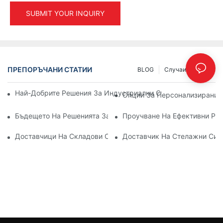
SUBMIT YOUR INQUIRY
ПРЕПОРЪЧАНИ СТАТИИ
BLOG
Случаи
INFO
Най-Добрите Решения За Индустриални Стелажи За Ефекти
Опции За Персонализирани 
Бъдещето На Решенията За Палетни Стелажи: Тенденции И
Проучване На Ефективни Ре
Доставчици На Складови Стелажи: Какво Да Търсите
Доставчик На Стелажни Сис