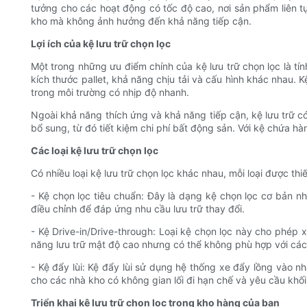
tưởng cho các hoạt động có tốc độ cao, nơi sản phẩm liên tụ
kho mà không ảnh hưởng đến khả năng tiếp cận.
Lợi ích của kệ lưu trữ chọn lọc
Một trong những ưu điểm chính của kệ lưu trữ chọn lọc là tí
kích thước pallet, khả năng chịu tải và cấu hình khác nhau.
trong môi trường có nhịp độ nhanh.
Ngoài khả năng thích ứng và khả năng tiếp cận, kệ lưu trữ có
bổ sung, từ đó tiết kiệm chi phí bất động sản. Với kệ chứa h
Các loại kệ lưu trữ chọn lọc
Có nhiều loại kệ lưu trữ chọn lọc khác nhau, mỗi loại được th
- Kệ chọn lọc tiêu chuẩn: Đây là dạng kệ chọn lọc cơ bản n
điều chỉnh để đáp ứng nhu cầu lưu trữ thay đổi.
- Kệ Drive-in/Drive-through: Loại kệ chọn lọc này cho phép 
năng lưu trữ mật độ cao nhưng có thể không phù hợp với các
- Kệ đẩy lùi: Kệ đẩy lùi sử dụng hệ thống xe đẩy lồng vào n
cho các nhà kho có không gian lối đi hạn chế và yêu cầu khối
Triển khai kệ lưu trữ chọn lọc trong kho hàng của bạn