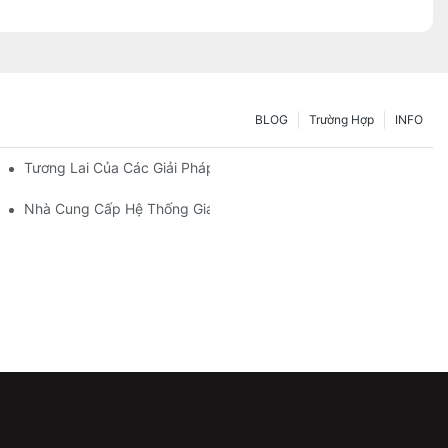
BLOG
Trường Hợp
INFO
rữ Của Bạn
Tương Lai Của Các Giải Pháp Giá Kệ Pallet: Xu Hướng Và Đổi Mới
Nhà Cung Cấp Hệ Thống Giá Kệ: Các Yếu Tố Quan Trọng Khi Lự