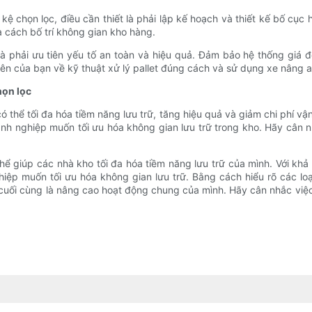
kệ chọn lọc, điều cần thiết là phải lập kế hoạch và thiết kế bố cụ
à cách bố trí không gian kho hàng.
ng là phải ưu tiên yếu tố an toàn và hiệu quả. Đảm bảo hệ thống gi
n của bạn về kỹ thuật xử lý pallet đúng cách và sử dụng xe nâng an 
họn lọc
thể tối đa hóa tiềm năng lưu trữ, tăng hiệu quả và giảm chi phí vận 
anh nghiệp muốn tối ưu hóa không gian lưu trữ trong kho. Hãy cân nh
có thể giúp các nhà kho tối đa hóa tiềm năng lưu trữ của mình. Với kh
hiệp muốn tối ưu hóa không gian lưu trữ. Bằng cách hiểu rõ các loạ
à cuối cùng là nâng cao hoạt động chung của mình. Hãy cân nhắc việc