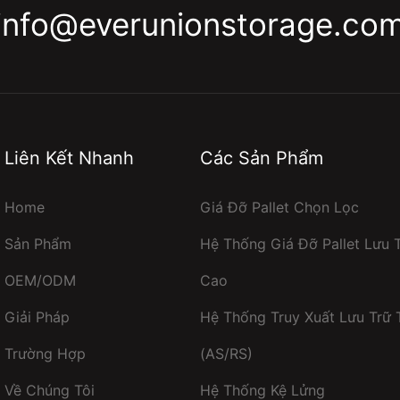
info@everunionstorage.co
Liên Kết Nhanh
Các Sản Phẩm
Home
Giá Đỡ Pallet Chọn Lọc
Sản Phẩm
Hệ Thống Giá Đỡ Pallet Lưu 
OEM/ODM
Cao
Giải Pháp
Hệ Thống Truy Xuất Lưu Trữ
Trường Hợp
(AS/RS)
Về Chúng Tôi
Hệ Thống Kệ Lửng