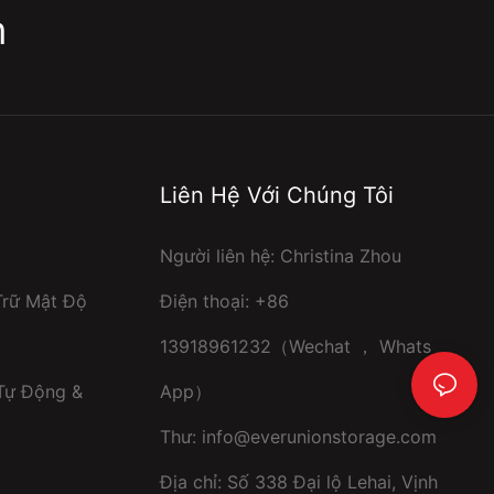
m
Liên Hệ Với Chúng Tôi
Người liên hệ: Christina Zhou
Trữ Mật Độ
Điện thoại: +86
13918961232（Wechat ， Whats
 Tự Động &
App）
Thư:
info@everunionstorage.com
Địa chỉ: Số 338 Đại lộ Lehai, Vịnh