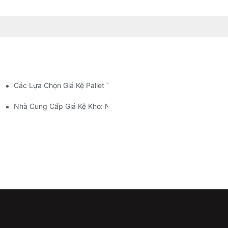
Các Lựa Chọn Giá Kệ Pallet Tùy Chỉnh: Đáp Ứng Nhu Cầu Lưu T
 Hiệu Quả
ành Công Nghiệp
Nhà Cung Cấp Giá Kệ Kho: Những Điều Cần Lưu Ý