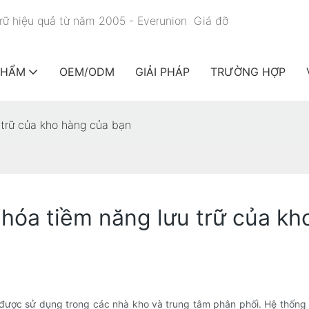
trữ hiệu quả từ năm 2005 - Everunion
Giá đỡ
PHẨM
OEM/ODM
GIẢI PHÁP
TRƯỜNG HỢP
u trữ của kho hàng của bạn
a hóa tiềm năng lưu trữ của k
uả được sử dụng trong các nhà kho và trung tâm phân phối. Hệ thống 