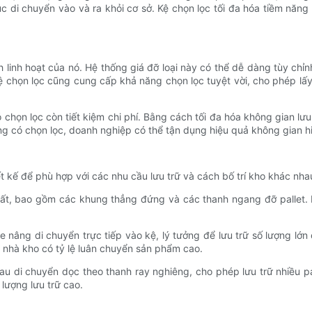
c di chuyển vào và ra khỏi cơ sở. Kệ chọn lọc tối đa hóa tiềm năn
nh linh hoạt của nó. Hệ thống giá đỡ loại này có thể dễ dàng tùy ch
 Kệ chọn lọc cũng cung cấp khả năng chọn lọc tuyệt vời, cho phép l
 chọn lọc còn tiết kiệm chi phí. Bằng cách tối đa hóa không gian lưu
àng có chọn lọc, doanh nghiệp có thể tận dụng hiệu quả không gian h
iết kế để phù hợp với các nhu cầu lưu trữ và cách bố trí kho khác nha
hất, bao gồm các khung thẳng đứng và các thanh ngang đỡ pallet. Kệ
xe nâng di chuyển trực tiếp vào kệ, lý tưởng để lưu trữ số lượng 
 nhà kho có tỷ lệ luân chuyển sản phẩm cao.
hau di chuyển dọc theo thanh ray nghiêng, cho phép lưu trữ nhiều pa
 lượng lưu trữ cao.