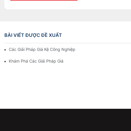
BÀI VIẾT ĐƯỢC ĐỀ XUẤT
Các Giải Pháp Giá Kệ Công Nghiệp Hàng Đầu Cho Quản Lý Kho
Khám Phá Các Giải Pháp Giá Kệ Lưu Trữ Hiệu Quả Cho Mọi Ng