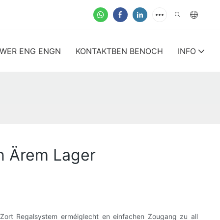
WWER ENG ENGN
KONTAKTBEN BENOCH
INFO
un Ärem Lager
s Zort Regalsystem erméiglecht en einfachen Zougang zu all