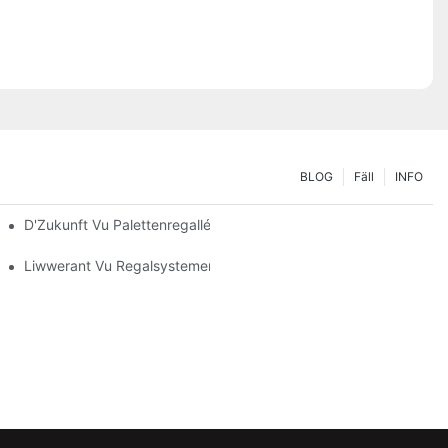
BLOG
Fäll
INFO
sser Upassen
D'Zukunft Vu Palettenregalléisungen: Trends An Innovatiounen
Liwwerant Vu Regalsystemer: Schlësselfaktoren Fir De Richtege 