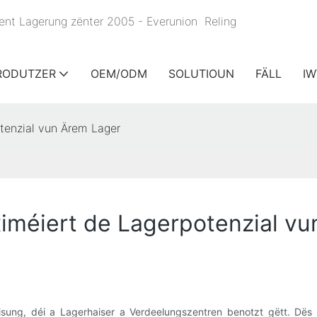
izient Lagerung zënter 2005 - Everunion
Reling
RODUTZER
OEM/ODM
SOLUTIOUN
FÄLL
I
otenzial vun Ärem Lager
ximéiert de Lagerpotenzial v
léisung, déi a Lagerhaiser a Verdeelungszentren benotzt gëtt. Dë