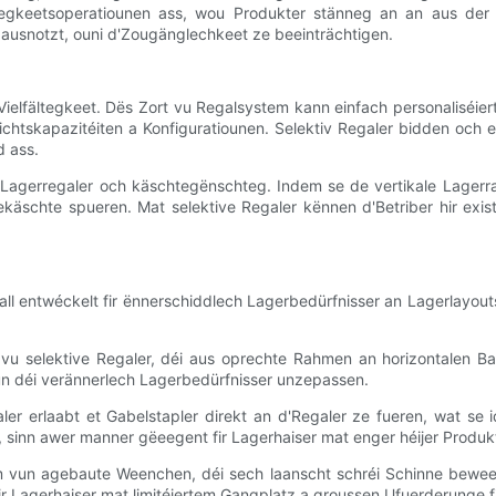
ndegkeetsoperatiounen ass, wou Produkter stänneg an an aus der 
ausnotzt, ouni d'Zougänglechkeet ze beeinträchtigen.
Vielfältegkeet. Dës Zort vu Regalsystem kann einfach personaliséie
chtskapazitéiten a Konfiguratiounen. Selektiv Regaler bidden och eng
d ass.
v Lagerregaler och käschtegënschteg. Indem se de vertikale Lager
käschte spueren. Mat selektive Regaler kënnen d'Betriber hir exi
 all entwéckelt fir ënnerschiddlech Lagerbedürfnisser an Lagerlayou
 vu selektive Regaler, déi aus oprechte Rahmen an horizontalen Bal
h un déi verännerlech Lagerbedürfnisser unzepassen.
aler erlaabt et Gabelstapler direkt an d'Regaler ze fueren, wat se
, sinn awer manner gëeegent fir Lagerhaiser mat enger héijer Prod
 vun agebaute Weenchen, déi sech laanscht schréi Schinne beweeg
 fir Lagerhaiser mat limitéiertem Gangplatz a groussen Ufuerderunge 