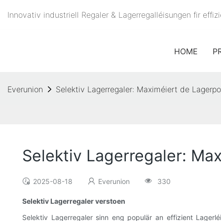
Innovativ industriell Regaler & Lagerregalléisungen fir eff
HOME
P
Everunion
Selektiv Lagerregaler: Maximéiert de Lagerp
Selektiv Lagerregaler: Ma
2025-08-18
Everunion
330
Selektiv Lagerregaler verstoen
Selektiv Lagerregaler sinn eng populär an effizient Lager