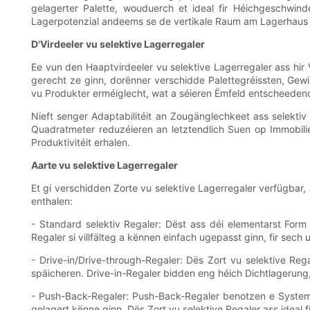
gelagerter Palette, wouduerch et ideal fir Héichgeschwi
Lagerpotenzial andeems se de vertikale Raum am Lagerhaus 
D'Virdeeler vu selektive Lagerregaler
Ee vun den Haaptvirdeeler vu selektive Lagerregaler ass hir 
gerecht ze ginn, dorënner verschidde Palettegréissten, Gewii
vu Produkter erméiglecht, wat a séieren Ëmfeld entscheeden
Nieft senger Adaptabilitéit an Zougänglechkeet ass selekti
Quadratmeter reduzéieren an letztendlich Suen op Immobilie
Produktivitéit erhalen.
Aarte vu selektive Lagerregaler
Et gi verschidden Zorte vu selektive Lagerregaler verfügbar,
enthalen:
- Standard selektiv Regaler: Dëst ass déi elementarst Form
Regaler si villfälteg a kënnen einfach ugepasst ginn, fir sec
- Drive-in/Drive-through-Regaler: Dës Zort vu selektive Reg
späicheren. Drive-in-Regaler bidden eng héich Dichtlagerung
- Push-Back-Regaler: Push-Back-Regaler benotzen e System
gelagert kënne ginn. Dës Zort vu selektive Regaler ass ideal