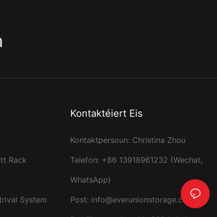
m
Kontaktéiert Eis
Kontaktpersoun: Christina Zhou
tt Rack
Telefon: +86 13918961232 (Wechat,
WhatsApp)
trival System
Post:
info@everunionstorage.com