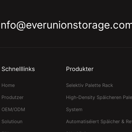
info@everunionstorage.co
Schnelllinks
Produkter
Home
Selektiv Palette Rack
Produtzer
High-Density Späicheren Pale
OEM/ODM
System
Solutioun
Automatiséiert Späicher & Re