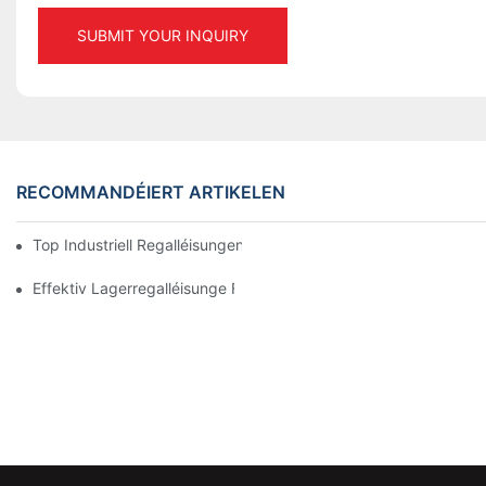
SUBMIT YOUR INQUIRY
RECOMMANDÉIERT ARTIKELEN
Top Industriell Regalléisungen Fir Effizient Lagermanagement
Effektiv Lagerregalléisunge Fir All Branche Entdecken