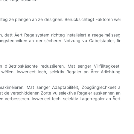
älteg ze plangen an ze designen. Berücksichtegt Faktoren wéi
, datt Äert Regalsystem richteg installéiert a reegelméisseg
ungstechniken an der sécherer Notzung vu Gabelstapler, fir
 d'Betribskäschte reduzéieren. Mat senger Villfältegkeet,
wëllen. Iwwerleet Iech, selektiv Regaler an Ärer Ariichtung
 maximéieren. Mat senger Adaptabilitéit, Zougänglechkeet a
h mat de verschiddenen Zorte vu selektive Regaler auskennen an
n verbesseren. Iwwerleet Iech, selektiv Lagerregaler an Äert