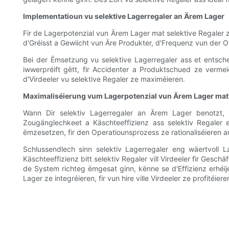
Implementatioun vu selektive Lagerregaler an Ärem Lager
Fir de Lagerpotenzial vun Ärem Lager mat selektive Regaler 
d'Gréisst a Gewiicht vun Äre Produkter, d'Frequenz vun der
Bei der Ëmsetzung vu selektive Lagerregaler ass et entschee
iwwerpréift gëtt, fir Accidenter a Produktschued ze verme
d'Virdeeler vu selektive Regaler ze maximéieren.
Maximaliséierung vum Lagerpotenzial vun Ärem Lager mat 
Wann Dir selektiv Lagerregaler an Ärem Lager benotzt, kë
Zougänglechkeet a Käschteeffizienz ass selektiv Regaler en
ëmzesetzen, fir den Operatiounsprozess ze rationaliséieren a
Schlussendlech sinn selektiv Lagerregaler eng wäertvoll L
Käschteeffizienz bitt selektiv Regaler vill Virdeeler fir Ges
de System richteg ëmgesat ginn, kënne se d'Effizienz erhéij
Lager ze integréieren, fir vun hire ville Virdeeler ze profitéi