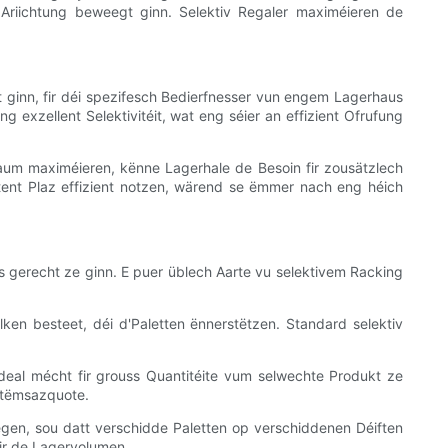
Ariichtung beweegt ginn. Selektiv Regaler maximéieren de
rt ginn, fir déi spezifesch Bedierfnesser vun engem Lagerhaus
 exzellent Selektivitéit, wat eng séier an effizient Ofrufung
raum maximéieren, kënne Lagerhale de Besoin fir zousätzlech
stent Plaz effizient notzen, wärend se ëmmer nach eng héich
ts gerecht ze ginn. E puer üblech Aarte vu selektivem Racking
ken besteet, déi d'Paletten ënnerstëtzen. Standard selektiv
 ideal mécht fir grouss Quantitéite vum selwechte Produkt ze
uktëmsazquote.
en, sou datt verschidde Paletten op verschiddenen Déiften
fir de Lagervolumen.