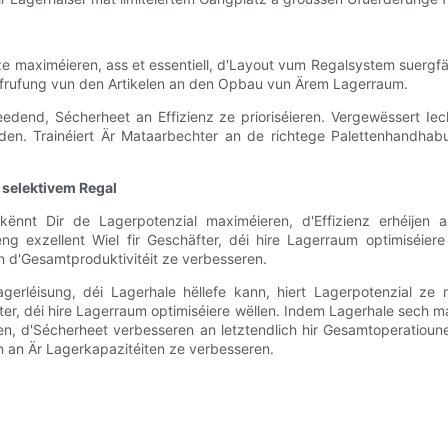
ze maximéieren, ass et essentiell, d'Layout vum Regalsystem suergf
 Ofrufung vun den Artikelen an den Opbau vun Ärem Lagerraum.
dend, Sécherheet an Effizienz ze prioriséieren. Vergewëssert Iech
iden. Trainéiert Är Mataarbechter an de richtege Palettenhandhab
selektivem Regal
nnt Dir de Lagerpotenzial maximéieren, d'Effizienz erhéijen an
g exzellent Wiel fir Geschäfter, déi hire Lagerraum optimiséiere 
n d'Gesamtproduktivitéit ze verbesseren.
agerléisung, déi Lagerhale hëllefe kann, hiert Lagerpotenzial ze
chäfter, déi hire Lagerraum optimiséiere wëllen. Indem Lagerhale sec
en, d'Sécherheet verbesseren an letztendlich hir Gesamtoperatioune
eren an Är Lagerkapazitéiten ze verbesseren.