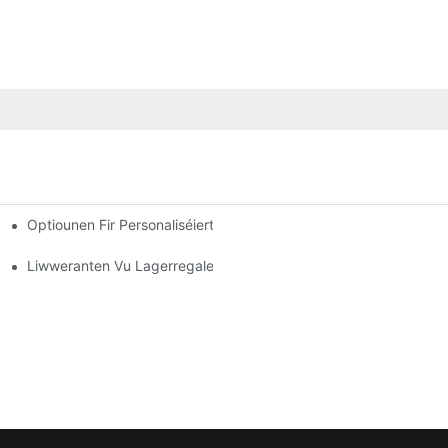
Optiounen Fir Personaliséiert Palettenregaler: Är Lagerbedürfni
Liwweranten Vu Lagerregaler: Op Wat Dir Oppasse Sollt