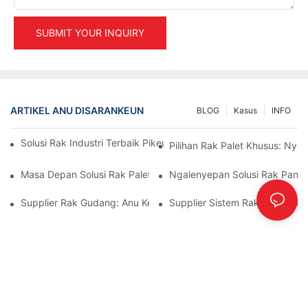
SUBMIT YOUR INQUIRY
ARTIKEL ANU DISARANKEUN
BLOG
Kasus
INFO
Solusi Rak Industri Terbaik Pikeun Manajemén Gudang Anu Éfisi
Pilihan Rak Palet Khusus: Ny
Masa Depan Solusi Rak Palet: Tren Sareng Inovasi
Ngalenyepan Solusi Rak Panyim
Supplier Rak Gudang: Anu Kedah Dipilari
Supplier Sistem Rak: Faktor Ku