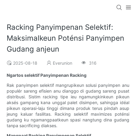
Racking Panyimpenan Selektif:
Maksimalkeun Poténsi Panyimpen
Gudang anjeun
2025-08-18
Everunion
316
Ngartos selektif Panyimpenan Racking
Rak panyimpen selektif mangrupikeun solusi panyimpen anu
populér sareng efisien anu dianggo di gudang sareng pusat
distribusi. Sistim racking tipe ieu ngamungkinkeun pikeun
aksés gampang kana unggal palet disimpen, sahingga idéal
pikeun operasi-laju tinggi dimana produk terus pindah asup
jeung kaluar fasilitas. Racking selektif maximizes poténsi
gudang ku ngamangpaatkeun spasi nangtung dina gudang
tanpa sacrificing diakses.
Mangpaat Racking Panyimpenan Selektif