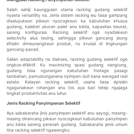
Salah sahiji kaunggulan utama racking gudang selektif
nyaeta versatility na. Jenis sistem racking ieu tiasa gampang
disaluyukeun pikeun nyocogkeun ka kabutuhan khusus
gudang, kalebet ukuran palet anu béda, kapasitas beurat,
sareng konfigurasi. Racking selektif ogé nyadiakeun
selectivity alus teuing, sahingga pikeun gancang jeung
éfisién dimeunangkeun produk, nu krusial di lingkungan
gancang-paced.
Salian adaptability na diakses, racking gudang selektif oge
ongkos-éféktif. Ku maximizing spasi gudang nangtung,
gudang bisa ngurangan kabutuhan footage pasagi
tambahan, pamustunganana nyimpen duit kana waragad real
estate. Kalayan racking selektif, usaha tiasa épisién
ngagunakeun rohangan anu tos aya bari tetep ngajaga
tingkat produktivitas anu luhur.
Jenis Racking Panyimpenan Selektif
Aya sababaraha jinis panyimpen selektif anu sayogi, masing-
masing dirancang pikeun nyocogkeun kabutuhan panyimpen
anu béda sareng perenah gudang. Sababaraha jenis umum
tina racking selektif ngawengku: