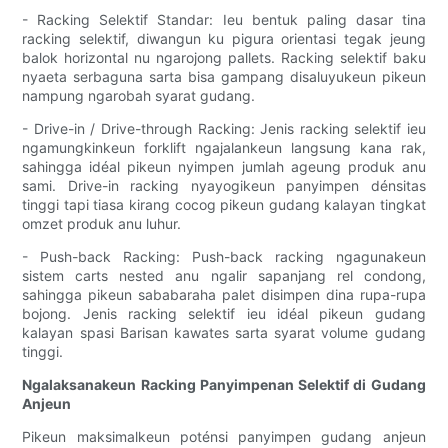
- Racking Selektif Standar: Ieu bentuk paling dasar tina
racking selektif, diwangun ku pigura orientasi tegak jeung
balok horizontal nu ngarojong pallets. Racking selektif baku
nyaeta serbaguna sarta bisa gampang disaluyukeun pikeun
nampung ngarobah syarat gudang.
- Drive-in / Drive-through Racking: Jenis racking selektif ieu
ngamungkinkeun forklift ngajalankeun langsung kana rak,
sahingga idéal pikeun nyimpen jumlah ageung produk anu
sami. Drive-in racking nyayogikeun panyimpen dénsitas
tinggi tapi tiasa kirang cocog pikeun gudang kalayan tingkat
omzet produk anu luhur.
- Push-back Racking: Push-back racking ngagunakeun
sistem carts nested anu ngalir sapanjang rel condong,
sahingga pikeun sababaraha palet disimpen dina rupa-rupa
bojong. Jenis racking selektif ieu idéal pikeun gudang
kalayan spasi Barisan kawates sarta syarat volume gudang
tinggi.
Ngalaksanakeun Racking Panyimpenan Selektif di Gudang
Anjeun
Pikeun maksimalkeun poténsi panyimpen gudang anjeun