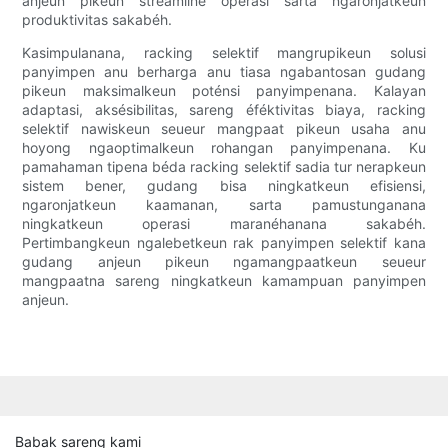
anjeun pikeun streamline operasi sarta ngaronjatkeun
produktivitas sakabéh.
Kasimpulanana, racking selektif mangrupikeun solusi
panyimpen anu berharga anu tiasa ngabantosan gudang
pikeun maksimalkeun poténsi panyimpenana. Kalayan
adaptasi, aksésibilitas, sareng éféktivitas biaya, racking
selektif nawiskeun seueur mangpaat pikeun usaha anu
hoyong ngaoptimalkeun rohangan panyimpenana. Ku
pamahaman tipena béda racking selektif sadia tur nerapkeun
sistem bener, gudang bisa ningkatkeun efisiensi,
ngaronjatkeun kaamanan, sarta pamustunganana
ningkatkeun operasi maranéhanana sakabéh.
Pertimbangkeun ngalebetkeun rak panyimpen selektif kana
gudang anjeun pikeun ngamangpaatkeun seueur
mangpaatna sareng ningkatkeun kamampuan panyimpen
anjeun.
Babak sareng kami