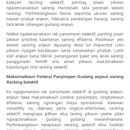
kalayan racking selektif, penting pisan pikeun
ngarencanakeun sareng mendesain tata perenah sistem
racking. Pertimbangkeun faktor sapertos ukuran sareng
beurat produk anjeun, frékuénsi panéangan barang, sareng
tata letak rohangan gudang anjeun.
Nalika ngalaksanakeun rak panyimpen selektif, penting pisan
pikeun prioritas kaamanan sareng efisiensi. Pastikeun yén
sistem racking anjeun dipasang leres tur inspected rutin
pikeun nyegah kacilakaan sarta karuksakan produk. Latih
staf anjeun kana téknik penanganan palet anu leres sareng
panggunaan forklift anu aman pikeun maksimalkeun
kauntungan tina racking selektif.
Maksimalkeun Poténsi Panyimpen Gudang anjeun sareng
Racking Selektif
Ku ngagunakeun rak panyimpen selektif di gudang anjeun,
anjeun tiasa maksimalkeun poténsi panyimpen, ningkatkeun
efisiensi, sareng ngirangan biaya operasional. Kalawan
versatility na, diakses, sarta ongkos-efektivitas, racking
selektif mangrupa pilihan alus teuing pikeun usaha pilari
ngaoptimalkeun gudang gudang maranéhanana.
Pertimbangkeun nerapkeun racking selektif dina fasilitas