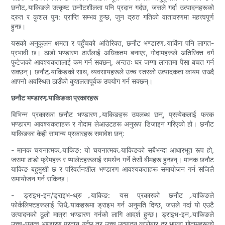
छनौट र्‍याकिङले उत्कृष्ट छनौटशीलता पनि प्रदान गर्दछ, जसले गर्दा उत्पादनहरूको
द्रुत र कुशल पुन: प्राप्ति सम्भव हुन्छ, जुन द्रुत गतिको वातावरणमा महत्त्वपूर्ण
हुन्छ।
यसको अनुकूलन क्षमता र पहुँचको अतिरिक्त, छनौट भण्डारण र्‍याकिंग पनि लागत-
प्रभावी छ। ठाडो भण्डारण ठाउँलाई अधिकतम बनाएर, गोदामहरूले अतिरिक्त वर्ग
फुटेजको आवश्यकतालाई कम गर्न सक्छन्, अन्ततः घर जग्गा लागतमा पैसा बचत गर्न
सक्छन्। छनौट र्‍याकिङको साथ, व्यवसायहरूले उच्च स्तरको उत्पादकता कायम राख्दै
आफ्नो अवस्थित ठाउँको कुशलतापूर्वक उपयोग गर्न सक्छन्।
छनौट भण्डारण र्‍याकिङका प्रकारहरू
विभिन्न प्रकारका छनौट भण्डारण र्‍याकिङहरू उपलब्ध छन्, प्रत्येकलाई फरक
भण्डारण आवश्यकताहरू र गोदाम लेआउटहरू अनुरूप डिजाइन गरिएको हो। छनौट
र्‍याकिङका केही सामान्य प्रकारहरू समावेश छन्:
- मानक चयनात्मक र्‍याकिङ: यो चयनात्मक र्‍याकिङको सबैभन्दा आधारभूत रूप हो,
जसमा ठाडो फ्रेमहरू र प्यालेटहरूलाई समर्थन गर्ने तेर्सो बीमहरू हुन्छन्। मानक छनौट
र्‍याकिङ बहुमुखी छ र परिवर्तनशील भण्डारण आवश्यकताहरू समायोजन गर्न सजिलै
समायोजन गर्न सकिन्छ।
- ड्राइभ-इन/ड्राइभ-थ्रु र्‍याकिङ: यस प्रकारको छनौट र्‍याकिङले
फोर्कलिफ्टहरूलाई सिधै र्‍याकहरूमा ड्राइभ गर्न अनुमति दिन्छ, जसले गर्दा यो एउटै
उत्पादनको ठूलो मात्रा भण्डारण गर्नको लागि आदर्श हुन्छ। ड्राइभ-इन र्‍याकिङले
उच्च-घनत्व भण्डारण प्रदान गर्दछ तर उच्च उत्पादन कारोबार दर भएका गोदामहरूको