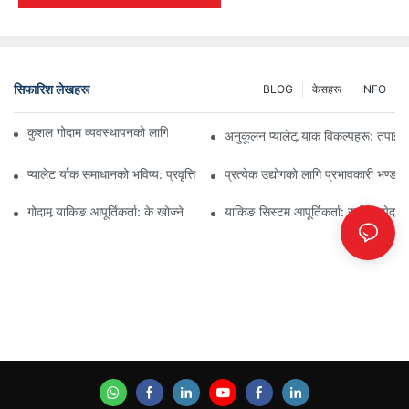
सिफारिश लेखहरू
BLOG
केसहरू
INFO
कुशल गोदाम व्यवस्थापनको लागि शीर्ष औद्योगिक र्‍याकिङ समाधानहरू
अनुकूलन प्यालेट र्‍याक विकल्पहरू: तपा
प्यालेट र्याक समाधानको भविष्य: प्रवृत्ति र नवीनताहरू
प्रत्येक उद्योगको लागि प्रभावकारी भण्डार
गोदाम र्‍याकिङ आपूर्तिकर्ता: के खोज्ने
र्‍याकिङ सिस्टम आपूर्तिकर्ता: सही साझेदा