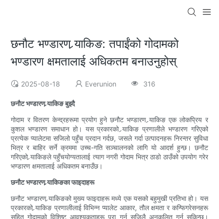
छनौट भण्डारण र्‍याकिङ: तपाईंको गोदामको
भण्डारण क्षमतालाई अधिकतम बनाउनुहोस्
2025-08-18
Everunion
316
छनौट भण्डारण र्‍याकिङ बुझ्दै
गोदाम र वितरण केन्द्रहरूमा प्रयोग हुने छनौट भण्डारण र्‍याकिङ एक लोकप्रिय र
कुशल भण्डारण समाधान हो। यस प्रकारको र्‍याकिङ प्रणालीले भण्डारण गरिएको
प्रत्येक प्यालेटमा सजिलो पहुँच प्रदान गर्दछ, जसले गर्दा उत्पादनहरू निरन्तर सुविधा
भित्र र बाहिर सर्ने क्रममा उच्च-गति सञ्चालनको लागि यो आदर्श हुन्छ। छनौट
गरिएको र्‍याकिङले पहुँचयोग्यतालाई त्याग नगरी गोदाम भित्र ठाडो ठाउँको उपयोग गरेर
भण्डारण क्षमतालाई अधिकतम बनाउँछ।
छनौट भण्डारण र्‍याकिङका फाइदाहरू
छनौट भण्डारण र्‍याकिङको मुख्य फाइदाहरू मध्ये एक यसको बहुमुखी प्रतिभा हो। यस
प्रकारको र्‍याकिङ प्रणालीलाई विभिन्न प्यालेट आकार, तौल क्षमता र कन्फिगरेसनहरू
सहित गोदामको विशिष्ट आवश्यकताहरू पूरा गर्न सजिलै अनुकूलित गर्न सकिन्छ।