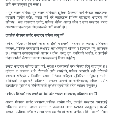
लागि कम उपयुक्त हुन सक्छ।
- पुश-ब्याक र्‍याकिङ: पुश-ब्याक र्‍याकिङले झुकेका रेलहरूमा सर्ने नेस्टेड कार्टहरूको
प्रणाली प्रयोग गर्दछ, जसले गर्दा धेरै प्यालेटहरू विभिन्न गहिराइमा भण्डारण गर्न
सकिन्छ। यस प्रकारको छनौट र्‍याकिङ सीमित आयल स्पेस र उच्च भण्डारण मात्रा
आवश्यकताहरू भएका गोदामहरूको लागि आदर्श हो।
तपाईंको गोदाममा छनौट भण्डारण र्‍याकिङ लागू गर्ने
छनौट गरिएको र्‍याकिङको साथ तपाईंको गोदामको भण्डारण क्षमतालाई अधिकतम
बनाउन, र्‍याकिङ प्रणालीको लेआउट सावधानीपूर्वक योजना र डिजाइन गर्नु आवश्यक
छ। तपाईंको उत्पादनहरूको आकार र तौल, वस्तु पुन: प्राप्तिको आवृत्ति, र तपाईंको
गोदाम ठाउँको लेआउट जस्ता कारकहरूलाई विचार गर्नुहोस्।
छनौट भण्डारण र्‍याकिङ लागू गर्दा, सुरक्षा र दक्षतालाई प्राथमिकता दिनु महत्त्वपूर्ण छ।
दुर्घटना र उत्पादन क्षति रोक्नको लागि तपाईंको र्‍याकिङ प्रणाली सही तरिकाले
स्थापना गरिएको र नियमित रूपमा निरीक्षण गरिएको सुनिश्चित गर्नुहोस्। छनौट
र्‍याकिङको फाइदालाई अधिकतम बनाउन आफ्नो कर्मचारीहरूलाई उचित प्यालेट
ह्यान्डलिङ प्रविधि र फोर्कलिफ्टको सुरक्षित प्रयोगको बारेमा तालिम दिनुहोस्।
छनौट र्‍याकिङको साथ तपाईंको गोदामको भण्डारण क्षमतालाई अधिकतम बनाउँदै
आफ्नो गोदाममा छनौट भण्डारण र्‍याकिङ प्रयोग गरेर, तपाईंले भण्डारण क्षमतालाई
अधिकतम बनाउन, दक्षता बढाउन र सञ्चालन लागत घटाउन सक्नुहुन्छ। यसको
बहुमुखी प्रतिभा, पहुँच र लागत-प्रभावकारिताको साथ, छनौट र्‍याकिंग आफ्नो गोदाम