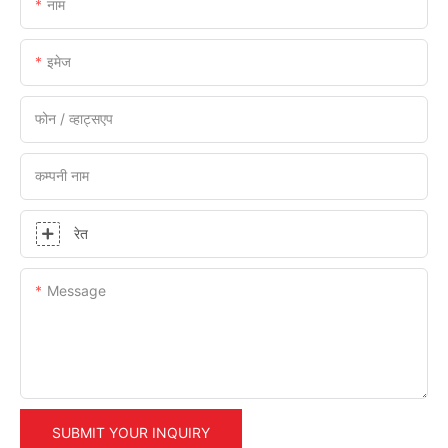
नाम
इमेज
फोन / व्हाट्सएप
कम्पनी नाम
रेत
Message
SUBMIT YOUR INQUIRY