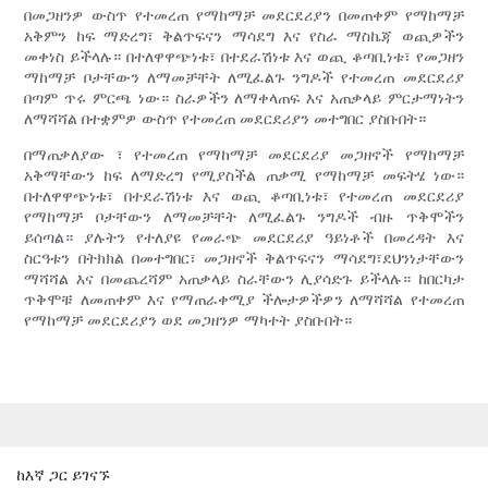
በመጋዘንዎ ውስጥ የተመረጠ የማከማቻ መደርደሪያን በመጠቀም የማከማቻ
አቅምን ከፍ ማድረግ፣ ቅልጥፍናን ማሳደግ እና የስራ ማስኬጃ ወጪዎችን
መቀነስ ይችላሉ። በተለዋዋጭነቱ፣ በተደራሽነቱ እና ወጪ ቆጣቢነቱ፣ የመጋዘን
ማከማቻ ቦታቸውን ለማመቻቸት ለሚፈልጉ ንግዶች የተመረጠ መደርደሪያ
በጣም ጥሩ ምርጫ ነው። ስራዎችን ለማቀላጠፍ እና አጠቃላይ ምርታማነትን
ለማሻሻል በተቋምዎ ውስጥ የተመረጠ መደርደሪያን መተግበር ያስቡበት።
በማጠቃለያው ፣ የተመረጠ የማከማቻ መደርደሪያ መጋዘኖች የማከማቻ
አቅማቸውን ከፍ ለማድረግ የሚያስችል ጠቃሚ የማከማቻ መፍትሄ ነው።
በተለዋዋጭነቱ፣ በተደራሽነቱ እና ወጪ ቆጣቢነቱ፣ የተመረጠ መደርደሪያ
የማከማቻ ቦታቸውን ለማመቻቸት ለሚፈልጉ ንግዶች ብዙ ጥቅሞችን
ይሰጣል። ያሉትን የተለያዩ የመራጭ መደርደሪያ ዓይነቶች በመረዳት እና
ስርዓቱን በትክክል በመተግበር፣ መጋዘኖች ቅልጥፍናን ማሳደግ፣ደህንነታቸውን
ማሻሻል እና በመጨረሻም አጠቃላይ ስራቸውን ሊያሳድጉ ይችላሉ። ከበርካታ
ጥቅሞቹ ለመጠቀም እና የማጠራቀሚያ ችሎታዎችዎን ለማሻሻል የተመረጠ
የማከማቻ መደርደሪያን ወደ መጋዘንዎ ማካተት ያስቡበት።
ከእኛ ጋር ይገናኙ