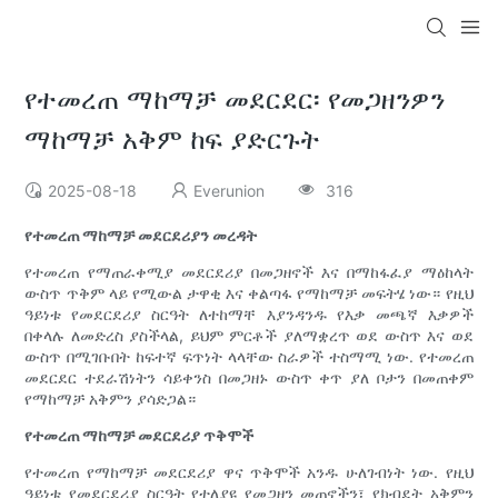
የተመረጠ ማከማቻ መደርደር፡ የመጋዘንዎን
ማከማቻ አቅም ከፍ ያድርጉት
2025-08-18
Everunion
316
የተመረጠ ማከማቻ መደርደሪያን መረዳት
የተመረጠ የማጠራቀሚያ መደርደሪያ በመጋዘኖች እና በማከፋፈያ ማዕከላት
ውስጥ ጥቅም ላይ የሚውል ታዋቂ እና ቀልጣፋ የማከማቻ መፍትሄ ነው። የዚህ
ዓይነቱ የመደርደሪያ ስርዓት ለተከማቸ እያንዳንዱ የእቃ መጫኛ እቃዎች
በቀላሉ ለመድረስ ያስችላል, ይህም ምርቶች ያለማቋረጥ ወደ ውስጥ እና ወደ
ውስጥ በሚገቡበት ከፍተኛ ፍጥነት ላላቸው ስራዎች ተስማሚ ነው. የተመረጠ
መደርደር ተደራሽነትን ሳይቀንስ በመጋዘኑ ውስጥ ቀጥ ያለ ቦታን በመጠቀም
የማከማቻ አቅምን ያሳድጋል።
የተመረጠ ማከማቻ መደርደሪያ ጥቅሞች
የተመረጠ የማከማቻ መደርደሪያ ዋና ጥቅሞች አንዱ ሁለገብነት ነው. የዚህ
ዓይነቱ የመደርደሪያ ስርዓት የተለያዩ የመጋዘን መጠኖችን፣ የክብደት አቅምን