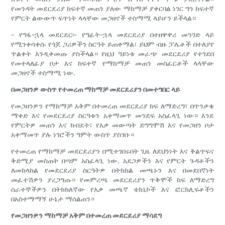
የመንዳት መደርደሪያ ከፍተኛ መጠን ያለው ማከማቻ ያቀርባል ነገር ግን ከፍተኛ
የምርት ልውውጥ ፍጥነት ላላቸው መጋዘኖች ተስማሚ ላይሆን ይችላል።
- የግፋ-ኋላ መደርደር፡- የግፊት-ኋላ መደርደሪያ በተዘዋዋሪ መንገድ ላይ
የሚንቀሳቀሱ የጎጆ ጋሪዎችን ስርዓት ይጠቀማል፣ ይህም ብዙ ፓሌቶች በተለያየ
ጥልቀት እንዲቀመጡ ያስችላል። የዚህ ዓይነቱ መራጭ መደርደሪያ የተገደበ
የመተላለፊያ ቦታ እና ከፍተኛ የማከማቻ መጠን መስፈርቶች ላላቸው
መጋዘኖች ተስማሚ ነው.
በመጋዘንዎ ውስጥ የተመረጠ ማከማቻ መደርደሪያን በመተግበር ላይ
የመጋዘንዎን የማከማቻ አቅም በተመረጠ መደርደሪያ ከፍ ለማድረግ፣ በጥንቃቄ
ማቀድ እና የመደርደሪያ ስርዓቱን አቀማመጥ መንደፍ አስፈላጊ ነው። እንደ
የምርትዎ መጠን እና ክብደት፣ የእቃ መውጣት ድግግሞሽ እና የመጋዘን ቦታ
አቀማመጥ ያሉ ነገሮችን ግምት ውስጥ ያስገቡ።
የተመረጠ የማከማቻ መደርደሪያን በሚተገበሩበት ጊዜ ለደህንነት እና ቅልጥፍና
ቅድሚያ መስጠት በጣም አስፈላጊ ነው. አደጋዎችን እና የምርት ጉዳቶችን
ለመከላከል የመደርደሪያ ስርዓትዎ በትክክል መጫኑን እና በመደበኛነት
መፈተሽዎን ያረጋግጡ። የመምረጫ መደርደሪያን ጥቅሞች ከፍ ለማድረግ
ሰራተኞችዎን በትክክለኛው የእቃ መጫኛ ቴክኒኮች እና ፎርክሊፍቶችን
በአስተማማኝ ሁኔታ ማሰልጠን።
የመጋዘንዎን ማከማቻ አቅም በተመረጠ መደርደሪያ ማሳደግ