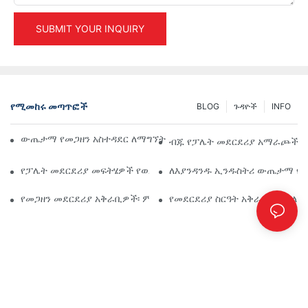
SUBMIT YOUR INQUIRY
የሚመከሩ መጣጥፎች
BLOG
ጉዳዮች
INFO
ውጤታማ የመጋዘን አስተዳደር ለማግኘት ከፍተኛ የኢንዱስትሪ መደርደሪያ መፍ
ብጁ የፓሌት መደርደሪያ አማራጮች፡ 
የፓሌት መደርደሪያ መፍትሄዎች የወደፊት ዕጣ ፈንታ፡ አዝማሚያዎች እና ፈጠ
ለእያንዳንዱ ኢንዱስትሪ ውጤታማ የ
የመጋዘን መደርደሪያ አቅራቢዎች፡ ምን መፈለግ እንዳለባቸው
የመደርደሪያ ስርዓት አቅራቢ፡ ትክክለ