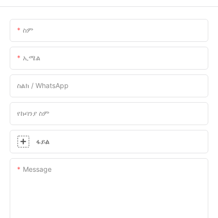
ስም
ኢሜል
ስልክ / WhatsApp
የኩባንያ ስም
ፋይል
Message