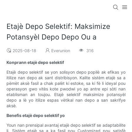
Etajè Depo Selektif: Maksimize
Potansyèl Depo Depo Ou a
2025-08-18
Everunion
316
Konprann etajè depo selektif
Etajè depo selektif se yon solisyon depo popilè ak efikas yo
itilize nan depo ak sant distribisyon. Kalite sistèm etajè sa a
pèmèt aksè fasil a chak palèt ki estoke, sa ki fè li ideyal pou
operasyon gwo vitès kote pwodwi yo ap antre epi sòti nan
etablisman an toujou. Etajè selektif maksimize potansyèl
depo a lè yo itilize espas vètikal nan depo a san sakrifye
aksè.
Benefis etajè depo selektif yo
Youn nan prensipal avantaj etajè depo selektif se adaptabilite
li. Sistèm etajè sa a ka fasil pou Customized pou satisfè