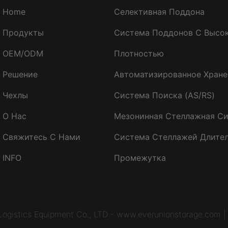
Home
Селективная Поддона
Продукты
Система Поддонов С Высо
OEM/ODM
Плотностью
Решение
Автоматизированное Хране
Чехлы
Система Поиска (AS/RS)
О Нас
Мезонинная Стеллажная С
Свяжитесь С Нами
Система Стеллажей Длите
INFO
Промежутка
Logistics Equipment Co., LTD - www.everunionstorage.com 