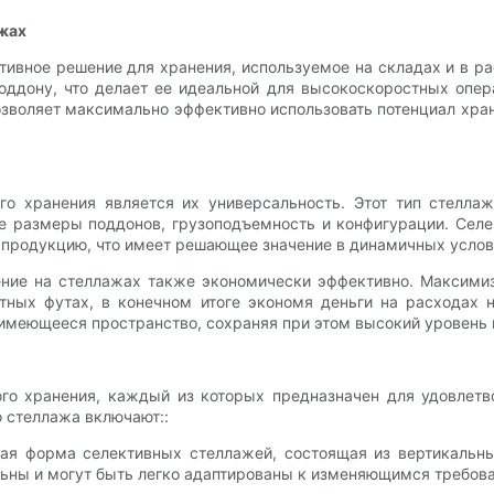
жах
ивное решение для хранения, используемое на складах и в р
ддону, что делает ее идеальной для высокоскоростных опера
зволяет максимально эффективно использовать потенциал хран
о хранения является их универсальность. Этот тип стеллаж
е размеры поддонов, грузоподъемность и конфигурации. Сел
ь продукцию, что имеет решающее значение в динамичных услов
ение на стеллажах также экономически эффективно. Максимиз
атных футах, в конечном итоге экономя деньги на расхода
имеющееся пространство, сохраняя при этом высокий уровень 
го хранения, каждый из которых предназначен для удовлетв
 стеллажа включают::
тая форма селективных стеллажей, состоящая из вертикальн
ьны и могут быть легко адаптированы к изменяющимся требов