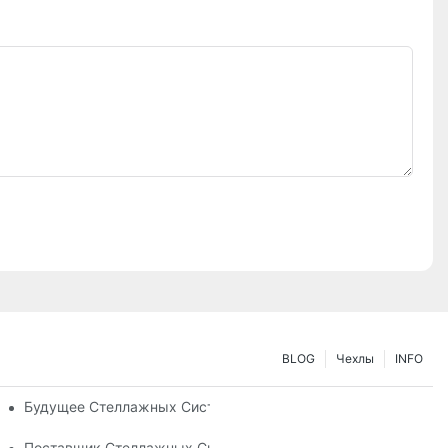
BLOG
Чехлы
INFO
д Ваши Потребности В Хранении.
Будущее Стеллажных Систем: Тенденции И Инновации
мание
Поставщик Стеллажных Систем: Ключевые Факторы При Вы