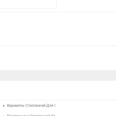
Варианты Стеллажей Для Поддонов На Заказ: Адаптация По
я Для Эффективного Управления Складом.
я В Любой Отрасли.
Поставщики Стеллажей Для Складов: На Что Обратить Вни