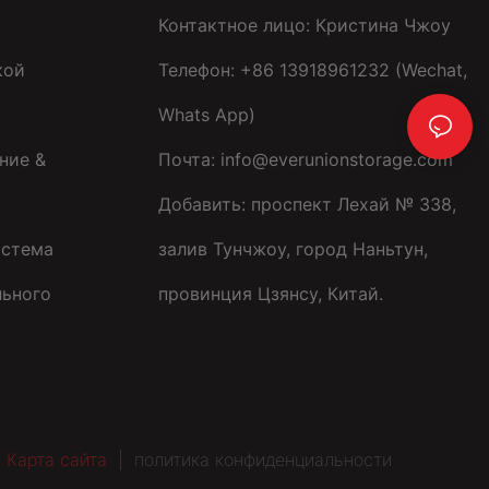
Контактное лицо: Кристина Чжоу
кой
Телефон: +86 13918961232 (Wechat,
Whats App)
ние &
Почта:
info@everunionstorage.com
Добавить: проспект Лехай № 338,
истема
залив Тунчжоу, город Наньтун,
льного
провинция Цзянсу, Китай.
|
Карта сайта
|
политика конфиденциальности