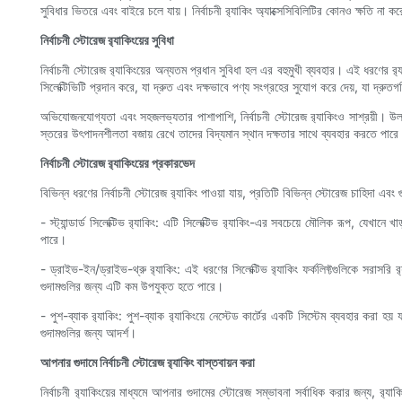
সুবিধার ভিতরে এবং বাইরে চলে যায়। নির্বাচনী র‍্যাকিং অ্যাক্সেসিবিলিটির কোনও ক্ষতি না 
নির্বাচনী স্টোরেজ র‍্যাকিংয়ের সুবিধা
নির্বাচনী স্টোরেজ র‍্যাকিংয়ের অন্যতম প্রধান সুবিধা হল এর বহুমুখী ব্যবহার। এই ধরণের র
সিলেক্টিভিটি প্রদান করে, যা দ্রুত এবং দক্ষভাবে পণ্য সংগ্রহের সুযোগ করে দেয়, যা দ্রুতগ
অভিযোজনযোগ্যতা এবং সহজলভ্যতার পাশাপাশি, নির্বাচনী স্টোরেজ র‍্যাকিংও সাশ্রয়ী। উল্লম্ব
স্তরের উৎপাদনশীলতা বজায় রেখে তাদের বিদ্যমান স্থান দক্ষতার সাথে ব্যবহার করতে পার
নির্বাচনী স্টোরেজ র‍্যাকিংয়ের প্রকারভেদ
বিভিন্ন ধরণের নির্বাচনী স্টোরেজ র‍্যাকিং পাওয়া যায়, প্রতিটি বিভিন্ন স্টোরেজ চাহিদা এবং 
- স্ট্যান্ডার্ড সিলেক্টিভ র‍্যাকিং: এটি সিলেক্টিভ র‍্যাকিং-এর সবচেয়ে মৌলিক রূপ, যেখানে 
পারে।
- ড্রাইভ-ইন/ড্রাইভ-থ্রু র‍্যাকিং: এই ধরণের সিলেক্টিভ র‍্যাকিং ফর্কলিফ্টগুলিকে সরাসর
গুদামগুলির জন্য এটি কম উপযুক্ত হতে পারে।
- পুশ-ব্যাক র‍্যাকিং: পুশ-ব্যাক র‍্যাকিংয়ে নেস্টেড কার্টের একটি সিস্টেম ব্যবহার করা
গুদামগুলির জন্য আদর্শ।
আপনার গুদামে নির্বাচনী স্টোরেজ র‍্যাকিং বাস্তবায়ন করা
নির্বাচনী র‍্যাকিংয়ের মাধ্যমে আপনার গুদামের স্টোরেজ সম্ভাবনা সর্বাধিক করার জন্য, 