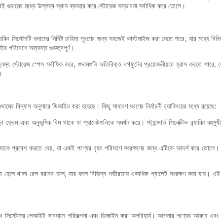
করেই গুদামের মধ্যে উল্লম্ব স্থান ব্যবহার করে স্টোরেজ সম্ভাবনা সর্বাধিক করে তোলে।
‍্যাকিং সিস্টেমটি গুদামের নির্দিষ্ট চাহিদা পূরণের জন্য সহজেই কাস্টমাইজ করা যেতে পারে, যার মধ্যে 
তির পরিবেশে অত্যন্ত গুরুত্বপূর্ণ।
 স্টোরেজ স্পেস সর্বাধিক করে, গুদামগুলি অতিরিক্ত বর্গফুটের প্রয়োজনীয়তা হ্রাস করতে পারে, শেষ পর
ে।
গুদামের বিন্যাস অনুসারে ডিজাইন করা হয়েছে। কিছু সাধারণ ধরণের নির্বাচনী র‍্যাকিংয়ের মধ্যে রয়েছে:
খাড়া ফ্রেম এবং অনুভূমিক বিম থাকে যা প্যালেটগুলিকে সমর্থন করে। স্ট্যান্ডার্ড সিলেক্টিভ র‍্যাকিং বহ
ি র‍্যাকে প্রবেশ করতে দেয়, যা একই পণ্যের বৃহৎ পরিমাণে সংরক্ষণের জন্য এটিকে আদর্শ করে তোলে। 
 হয় যা হেলে থাকা রেল বরাবর চলে, যার ফলে বিভিন্ন গভীরতায় একাধিক প্যালেট সংরক্ষণ করা যায়। এই 
র‍্যাকিং সিস্টেমের লেআউট সাবধানে পরিকল্পনা এবং ডিজাইন করা অপরিহার্য। আপনার পণ্যের আকার এবং ও