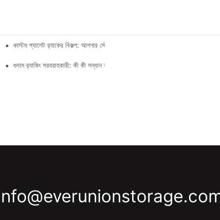
কাস্টম প্যালেট র‍্যাকের বিকল্প: আপনার স্টোরেজের চাহিদা অনুযায়ী
গুদাম র‍্যাকিং সরবরাহকারী: কী কী সন্ধান করবেন
info@everunionstorage.co