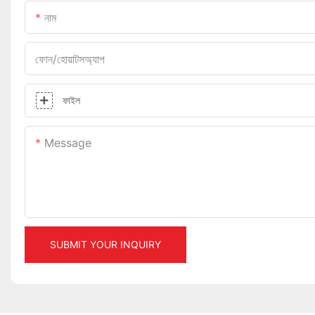
নাম
ফোন/হোয়াটসঅ্যাপ
ফাইল
Message
SUBMIT YOUR INQUIRY