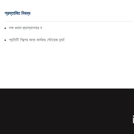
প্রস্তাবিত নিবন্ধ
দক্ষ গুদাম ব্যবস্থাপনার জন্য শীর্ষ শিল্প র‍্যাকিং সমাধান
প্রতিটি শিল্পের জন্য কার্যকর স্টোরেজ র‍্যাকিং সমাধান অন্বেষণ করা