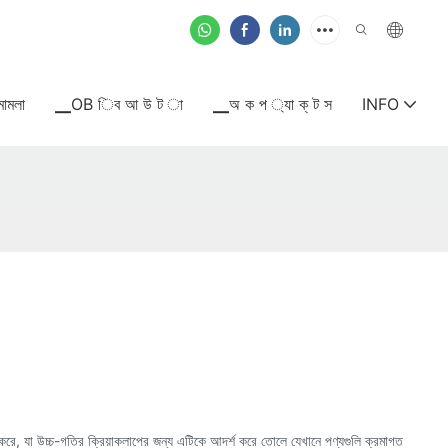
মামলা
▁OB িব আ উ ট া
▁অ ক প ্যা ক্ ট স
INFO
দান করে, যা উচ্চ-গতির ক্রিয়াকলাপের জন্য এটিকে আদর্শ করে তোলে যেখানে পণ্যগুলি ক্রমাগত