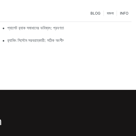
BLOG
মামলা
INFO
প্যালেট র‍্যাক সমাধানের ভবিষ্যৎ: প্রবণতা এবং উদ্ভাবন
র‍্যাকিং সিস্টেম সরবরাহকারী: সঠিক অংশীদার নির্বাচনের জন্য মূল বিষয়গুলি
m