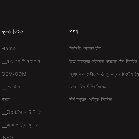
দ্রুত লিংক
পণ্য
Home
নির্বাচনী প্যালেট র্যাক
▁প ো র্ সি ন ট স ন
উচ্চ ঘনত্বের স্টোরেজ প্যালেট র্যাক সিস্টেম
OEM/ODM
স্বয়ংক্রিয় স্টোরেজ & পুনরুদ্ধার সিস্টে
▁ ডা উ ন
মেজানাইন র্যাকিং সিস্টেম
মামলা
দীর্ঘ স্প্যান শেল্ভিং সিস্টেম
▁Ob িব আ উ ট া
▁অ ক প ্যা ক্ ট স
INFO