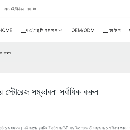
ধান - এভারইউনিয়ন
র‍্যাকিং
HOME
▁প ো র্ সি ন ট স ন
OEM/ODM
▁ ডা উ ন
ধিক করুন
ের স্টোরেজ সম্ভাবনা সর্বাধিক করুন
ক্ষ স্টোরেজ সমাধান। এই ধরণের র‍্যাকিং সিস্টেম প্রতিটি সংরক্ষিত প্যালেটে সহজে প্রবেশাধিকার প্র