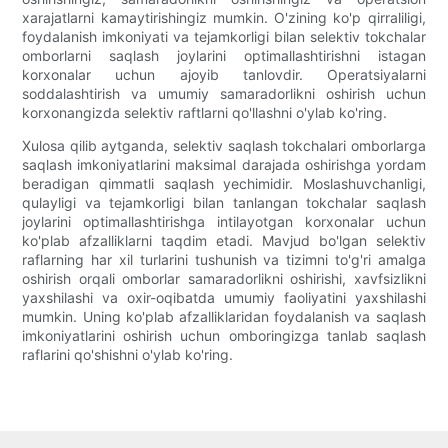
xarajatlarni kamaytirishingiz mumkin. O'zining ko'p qirraliligi,
foydalanish imkoniyati va tejamkorligi bilan selektiv tokchalar
omborlarni saqlash joylarini optimallashtirishni istagan
korxonalar uchun ajoyib tanlovdir. Operatsiyalarni
soddalashtirish va umumiy samaradorlikni oshirish uchun
korxonangizda selektiv raftlarni qo'llashni o'ylab ko'ring.
Xulosa qilib aytganda, selektiv saqlash tokchalari omborlarga
saqlash imkoniyatlarini maksimal darajada oshirishga yordam
beradigan qimmatli saqlash yechimidir. Moslashuvchanligi,
qulayligi va tejamkorligi bilan tanlangan tokchalar saqlash
joylarini optimallashtirishga intilayotgan korxonalar uchun
ko'plab afzalliklarni taqdim etadi. Mavjud bo'lgan selektiv
raflarning har xil turlarini tushunish va tizimni to'g'ri amalga
oshirish orqali omborlar samaradorlikni oshirishi, xavfsizlikni
yaxshilashi va oxir-oqibatda umumiy faoliyatini yaxshilashi
mumkin. Uning ko'plab afzalliklaridan foydalanish va saqlash
imkoniyatlarini oshirish uchun omboringizga tanlab saqlash
raflarini qo'shishni o'ylab ko'ring.