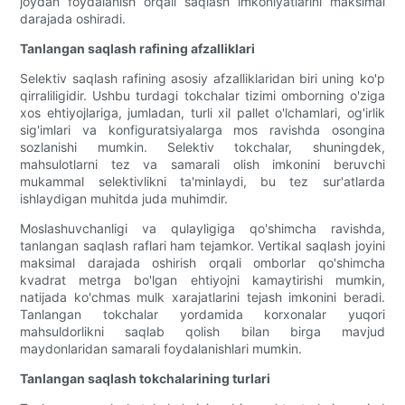
joydan foydalanish orqali saqlash imkoniyatlarini maksimal
darajada oshiradi.
Tanlangan saqlash rafining afzalliklari
Selektiv saqlash rafining asosiy afzalliklaridan biri uning ko'p
qirraliligidir. Ushbu turdagi tokchalar tizimi omborning o'ziga
xos ehtiyojlariga, jumladan, turli xil pallet o'lchamlari, og'irlik
sig'imlari va konfiguratsiyalarga mos ravishda osongina
sozlanishi mumkin. Selektiv tokchalar, shuningdek,
mahsulotlarni tez va samarali olish imkonini beruvchi
mukammal selektivlikni ta'minlaydi, bu tez sur'atlarda
ishlaydigan muhitda juda muhimdir.
Moslashuvchanligi va qulayligiga qo'shimcha ravishda,
tanlangan saqlash raflari ham tejamkor. Vertikal saqlash joyini
maksimal darajada oshirish orqali omborlar qo'shimcha
kvadrat metrga bo'lgan ehtiyojni kamaytirishi mumkin,
natijada ko'chmas mulk xarajatlarini tejash imkonini beradi.
Tanlangan tokchalar yordamida korxonalar yuqori
mahsuldorlikni saqlab qolish bilan birga mavjud
maydonlaridan samarali foydalanishlari mumkin.
Tanlangan saqlash tokchalarining turlari