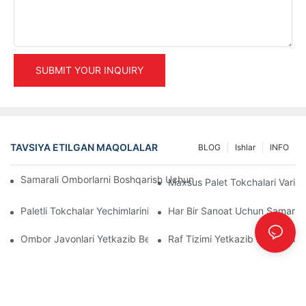
SUBMIT YOUR INQUIRY
TAVSIYA ETILGAN MAQOLALAR
BLOG
Ishlar
INFO
Samarali Omborlarni Boshqarish Uchun Eng Yaxshi Sanoat Tokcha
Maxsus Palet Tokchalari Variantl
Paletli Tokchalar Yechimlarining Kelajagi: Trendlar Va Innovatsiya
Har Bir Sanoat Uchun Samarali 
Ombor Javonlari Yetkazib Beruvchilari: Nimalarga E'tibor Berish
Raf Tizimi Yetkazib Beruvchisi: 