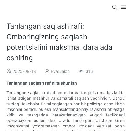
Tanlangan saqlash rafi:
Omboringizning saqlash
potentsialini maksimal darajada
oshiring
2025-08-18
Everunion
316
Tanlangan saqlash rafini tushunish
Tanlangan saqlash raflari omborlar va tarqatish markazlarida
ishlatiladigan mashhur va samarali saqlash yechimidir. Ushbu
turdagi tokchalar tizimi saqlangan har bir palletga oson kirish
imkonini beradi, bu esa mahsulotlar doimiy ravishda ob'ektga
kirib va tashqariga harakatlanadigan yuqori tezlikdagi
operatsiyalar uchun ideal qiladi. Tanlangan tokchalar kirish
imkoniyatini yo'qotmasdan ombor ichidagi vertikal bo'sh