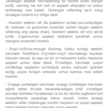
Tanlangan saqlash tokchalarining bir nechta turlari mavjud
bo'lib, ularning har biri turli xil saqlash ehtiyojlari va ombor
tartiblariga mos keladi. Tanlangan raflarning ba'zi keng
tarqalgan turlarini o'z ichiga oladi:
- Standart selektiv raf: Bu palletlarni qo'llab-quvvatlaydigan
tik ramkalar va gorizontal nurlardan tashkil topgan selektiv
raflarning eng asosiy shakli. Standart selektiv raf ko'p qirrali
bo'lib, o'zgaruvchan saqlash talablarini qondirish uchun
osongina sozlanishi mumkin.
- Drayv-in/Drive-through Racking: Ushbu turdagi selektiv
tokchalar forkliftlarni to'g'ridan-to'g'ri tokchalarga haydash
imkonini beradi, bu esa uni bir xil mahsulotni katta miqdorda
saqlash uchun ideal qiladi. O'rnatilgan tokchalar yuqori
zichlikdagi saqlashni ta'minlaydi, ammo mahsulot aylanish
tezligi yuqori bo'lgan omborlar uchun kamroq mos kelishi
mumkin.
- Orqaga suriladigan tokchalar: orqaga tortiladigan tokchalar
eğimli relslar bo'ylab harakatlanadigan ichki o'rnatilgan
aravalar tizimidan foydalanadi va bu bir nechta tagliklarni turli
chuqurliklarda saqlashga imkon beradi. Ushbu turdagi
selektiv raflar cheklangan koridor maydoni va yuqori saqlash
hajmi talablari bo'lgan omborlar uchun idealdir.