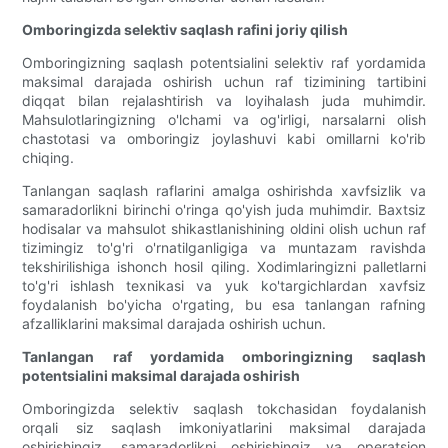
Omboringizda selektiv saqlash rafini joriy qilish
Omboringizning saqlash potentsialini selektiv raf yordamida
maksimal darajada oshirish uchun raf tizimining tartibini
diqqat bilan rejalashtirish va loyihalash juda muhimdir.
Mahsulotlaringizning o'lchami va og'irligi, narsalarni olish
chastotasi va omboringiz joylashuvi kabi omillarni ko'rib
chiqing.
Tanlangan saqlash raflarini amalga oshirishda xavfsizlik va
samaradorlikni birinchi o'ringa qo'yish juda muhimdir. Baxtsiz
hodisalar va mahsulot shikastlanishining oldini olish uchun raf
tizimingiz to'g'ri o'rnatilganligiga va muntazam ravishda
tekshirilishiga ishonch hosil qiling. Xodimlaringizni palletlarni
to'g'ri ishlash texnikasi va yuk ko'targichlardan xavfsiz
foydalanish bo'yicha o'rgating, bu esa tanlangan rafning
afzalliklarini maksimal darajada oshirish uchun.
Tanlangan raf yordamida omboringizning saqlash
potentsialini maksimal darajada oshirish
Omboringizda selektiv saqlash tokchasidan foydalanish
orqali siz saqlash imkoniyatlarini maksimal darajada
oshirishingiz, samaradorlikni oshirishingiz va operatsion