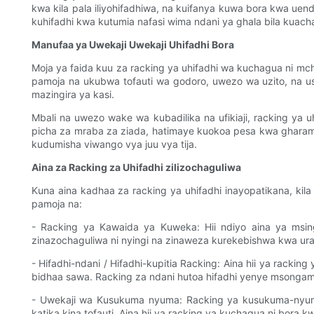
kwa kila pala iliyohifadhiwa, na kuifanya kuwa bora kwa ue
kuhifadhi kwa kutumia nafasi wima ndani ya ghala bila kuacha 
Manufaa ya Uwekaji Uwekaji Uhifadhi Bora
Moja ya faida kuu za racking ya uhifadhi wa kuchagua ni mch
pamoja na ukubwa tofauti wa godoro, uwezo wa uzito, na us
mazingira ya kasi.
Mbali na uwezo wake wa kubadilika na ufikiaji, racking ya
picha za mraba za ziada, hatimaye kuokoa pesa kwa gharama
kudumisha viwango vya juu vya tija.
Aina za Racking za Uhifadhi zilizochaguliwa
Kuna aina kadhaa za racking ya uhifadhi inayopatikana, kila 
pamoja na:
- Racking ya Kawaida ya Kuweka: Hii ndiyo aina ya msing
zinazochaguliwa ni nyingi na zinaweza kurekebishwa kwa urahis
- Hifadhi-ndani / Hifadhi-kupitia Racking: Aina hii ya rack
bidhaa sawa. Racking za ndani hutoa hifadhi yenye msongam
- Uwekaji wa Kusukuma nyuma: Racking ya kusukuma-nyuma 
katika kina tofauti. Aina hii ya racking ya kuchagua ni bora k