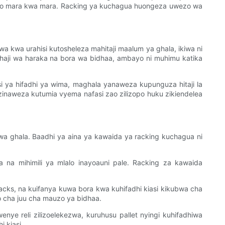
 kituo mara kwa mara. Racking ya kuchagua huongeza uwezo wa
a kwa urahisi kutosheleza mahitaji maalum ya ghala, ikiwa ni
shaji wa haraka na bora wa bidhaa, ambayo ni muhimu katika
i ya hifadhi ya wima, maghala yanaweza kupunguza hitaji la
inaweza kutumia vyema nafasi zao zilizopo huku zikiendelea
io wa ghala. Baadhi ya aina ya kawaida ya racking kuchagua ni
 na mihimili ya mlalo inayoauni pale. Racking za kawaida
racks, na kuifanya kuwa bora kwa kuhifadhi kiasi kikubwa cha
 cha juu cha mauzo ya bidhaa.
 reli zilizoelekezwa, kuruhusu pallet nyingi kuhifadhiwa
i kiasi.