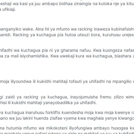
ndeshaji wa kasi ya juu ambapo bidhaa zinaingia na kutoka nje ya
ufikiaji.
anganyiko wake. Aina hii ya mfumo wa racking inaweza kubinafsishw
anidi. Racking ya kuchagua pia hutoa uteuzi bora, kuruhusu ureje
 uhifadhi wa kuchagua pia ni ya gharama nafuu. Kwa kuongeza nafas
 za mali isiyohamishika. Kwa uwekaji kura wa kuchagua, biashara z
moja iliyoundwa ili kukidhi mahitaji tofauti ya uhifadhi na mpangil
i zaidi ya racking ya kuchagua, inayojumuisha fremu zilizo wima
i ili kukidhi mahitaji yanayobadilika ya uhifadhi.
ing ya kuchagua inaruhusu forklifts kuendesha moja kwa moja kwenye 
ano wa juu lakini huenda zisifae vyema kwa maghala yenye kiwango
hutumia mfumo wa mikokoteni iliyofungiwa ambayo husogea kwenye
wa maghala yenye nafasi ndogo ya aisle na mahitaji ya juu ya kuhifadh