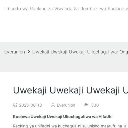
Ubunifu wa Racking za Viwanda & Ufumbuzi wa Racking w
Everunion
Uwekaji Uwekaji Uwekaji Uliochaguliwa: On
Uwekaji Uwekaji Uwekaji 
2025-08-18
Everunion
330
Kuelewa Uwekaji Uwekaji Uliochaguliwa wa Hifadhi
Racking ya uhifadhi wa kuchagua ni suluhisho maarufu na la u