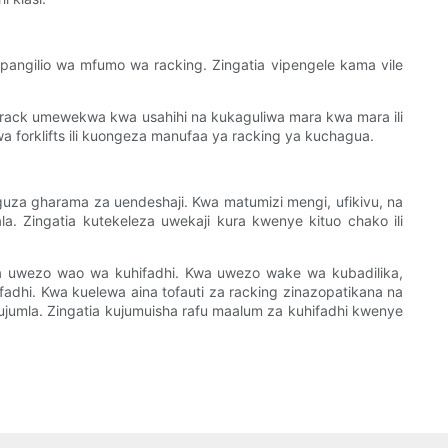
angilio wa mfumo wa racking. Zingatia vipengele kama vile
a rack umewekwa kwa usahihi na kukaguliwa mara kwa mara ili
a forklifts ili kuongeza manufaa ya racking ya kuchagua.
uza gharama za uendeshaji. Kwa matumizi mengi, ufikivu, na
a. Zingatia kutekeleza uwekaji kura kwenye kituo chako ili
eza uwezo wao wa kuhifadhi. Kwa uwezo wake wa kubadilika,
ifadhi. Kwa kuelewa aina tofauti za racking zinazopatikana na
ujumla. Zingatia kujumuisha rafu maalum za kuhifadhi kwenye