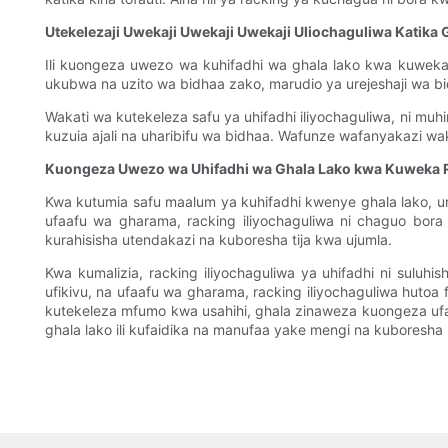
Utekelezaji Uwekaji Uwekaji Uwekaji Uliochaguliwa Katika 
Ili kuongeza uwezo wa kuhifadhi wa ghala lako kwa kuweka
ukubwa na uzito wa bidhaa zako, marudio ya urejeshaji wa bi
Wakati wa kutekeleza safu ya uhifadhi iliyochaguliwa, ni m
kuzuia ajali na uharibifu wa bidhaa. Wafunze wafanyakazi wa
Kuongeza Uwezo wa Uhifadhi wa Ghala Lako kwa Kuweka 
Kwa kutumia safu maalum ya kuhifadhi kwenye ghala lako, u
ufaafu wa gharama, racking iliyochaguliwa ni chaguo bora 
kurahisisha utendakazi na kuboresha tija kwa ujumla.
Kwa kumalizia, racking iliyochaguliwa ya uhifadhi ni sul
ufikivu, na ufaafu wa gharama, racking iliyochaguliwa hutoa 
kutekeleza mfumo kwa usahihi, ghala zinaweza kuongeza ufan
ghala lako ili kufaidika na manufaa yake mengi na kuboresh