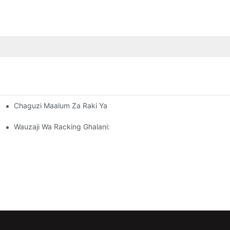
Chaguzi Maalum Za Raki Ya Pallet: Kurekebisha Mahitaji Yako Ya
ora Wa Ghala
kta
Wauzaji Wa Racking Ghalani: Mambo Ya Kutafuta