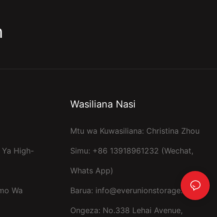
m
Wasiliana Nasi
Mtu wa Kuwasiliana: Christina Zhou
 Ya High-
Simu: +86 13918961232 (Wechat,
Whats App)
umo Wa
Barua:
info@everunionstorage.com
Ongeza: No.338 Lehai Avenue,