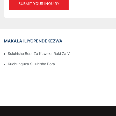
SUBMIT YOUR INQUIRY
MAKALA ILIYOPENDEKEZWA
Suluhisho Bora Za Kuweka Raki Za Viwandani Kwa Usimamizi B
Kuchunguza Suluhisho Bora Za Kuhifadhia Uhifadhi Kwa Kila Se