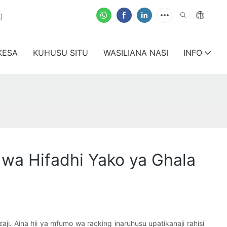
g
KESA
KUHUSU SITU
WASILIANA NASI
INFO
wa Hifadhi Yako ya Ghala
ji. Aina hii ya mfumo wa racking inaruhusu upatikanaji rahisi