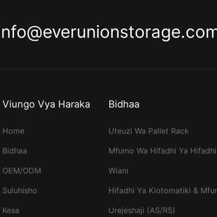
info@everunionstorage.co
Viungo Vya Haraka
Bidhaa
Home
Uteuzi Wa Pallet Rack
Bidhaa
Mfumo Wa Hifadhi Ya Hifadhi
OEM/ODM
Wiani
Suluhisho
Hifadhi Ya Kiotomatiki & Mf
Kesa
Urejeshaji (AS/RS)