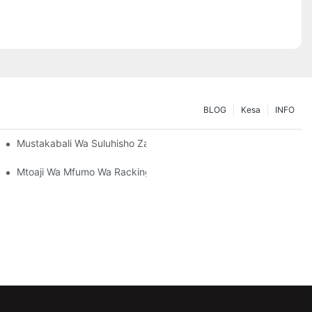
BLOG
Kesa
INFO
 Hifadhi
Mustakabali Wa Suluhisho Za Raki Za Pallet: Mitindo Na Ubunifu
Mtoaji Wa Mfumo Wa Racking: Mambo Muhimu Ya Kuchagua Mshir