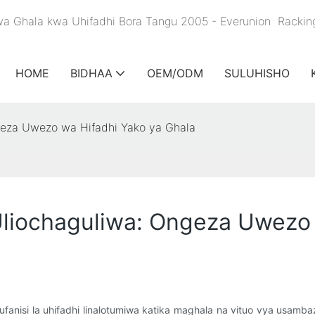
a Ghala kwa Uhifadhi Bora Tangu 2005 - Everunion
Rackin
HOME
BIDHAA
OEM/ODM
SULUHISHO
geza Uwezo wa Hifadhi Yako ya Ghala
Uliochaguliwa: Ongeza Uwezo 
fanisi la uhifadhi linalotumiwa katika maghala na vituo vya usambaza