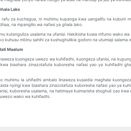
Ghala Lako
 rafu za kuchagua, ni muhimu kupanga kwa uangalifu na kubuni mp
dhaa, na mpangilio wa nafasi ya ghala lako.
uhimu kutanguliza usalama na ufanisi. Hakikisha kuwa mfumo wako w
ko kuhusu mbinu sahihi za kushughulikia godoro na utumiaji salama w
Rati Maalum
naweza kuongeza uwezo wa kuhifadhi, kuongeza ufanisi, na kupung
kwa biashara zinazotafuta kuboresha nafasi yao ya kuhifadhi ghal
uhisho muhimu la uhifadhi ambalo linaweza kusaidia maghala kuong
faida nyingi kwa biashara zinazotafuta kuboresha nafasi yao ya kuh
isi, kuboresha usalama, na hatimaye kuimarisha shughuli zao kwa 
a uwezo wako wa kuhifadhi.